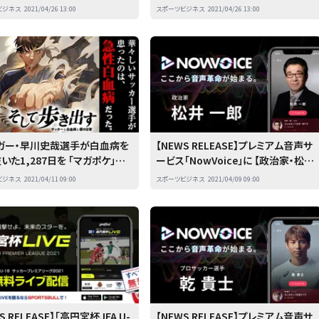
あり方
必要なのか？
ビジネス
2021/04/26 13:00
スポーツビジネス
2021/04/26 13:00
ーガー・早川史哉選手が白血病を
【NEWS RELEASE】プレミアム音声サ
いた1,287日を 「マガポケ」が
ービス「NowVoice」に 【政治家・松井
ミカライズ 『そして歩き出す
一郎氏】がトップランナー参画
ビジネス
2021/04/11 09:00
スポーツビジネス
2021/04/09 09:00
カーと白血病と僕の日常』連載開
S RELEASE】「高円宮杯JFA U-
【NEWS RELEASE】プレミアム音声サ