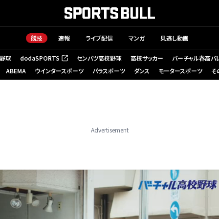
競技
速報
ライブ配信
マンガ
見逃し動画
野球
dodaSPORTS
センバツ高校野球
高校サッカー
バーチャル春高バ
（新しいタブで開く）
ABEMA
ウインタースポーツ
パラスポーツ
ダンス
モータースポーツ
そ
Advertisement