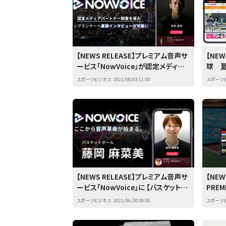
【NEWS RELEASE】プレミアム音声サ
【NE
ービス「NowVoice」が認定メディア
球 
パートナー制度を導入 トップランナ
マット
スポーツビジネス
2021/08/03 11:00
スポーツ
ーへ直接インタビューが可能に
【NEWS RELEASE】プレミアム音声サ
【NEW
ービス「NowVoice」に 【バスケットボ
PRE
ール・藤岡麻菜美氏】がトップランナー
リリー
スポーツビジネス
2021/06/30 09:00
スポーツ
参画