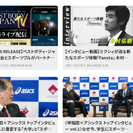
O本田圭佑も高校生の夢を応援～
WS RELEASE】ベストボディ・ジャ
【インタビュー動画】ミクシィが送る新
協会とスポーツブルがパートナー
たなスポーツ体験『Fansta』 木村弘
契約を締結 【ベストボディ・ジャ
毅社長が描く“次のステージ”とは？
ビジネス
2021/04/28 18:43
スポーツビジネス
2021/04/28 11:00
会2021全31大会を無料LIVE
】
田×アシックス トップインタビュ
〈早稲田×アシックス トップインタビュ
ol.2〉激変する「大学」と「スポー
ー vol.1〉なぜ今、学生にスポーツが