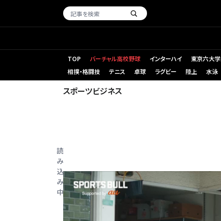
TOP
バーチャル高校野球
インターハイ
東京六大学
相撲・格闘技
テニス
卓球
ラグビー
陸上
水泳
スポーツビジネス
読
み
込
み
中...