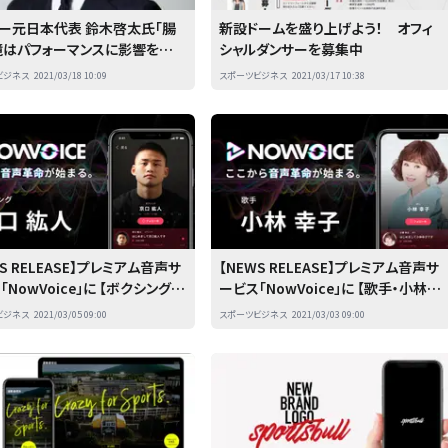
ー元日本代表 鈴木啓太氏「腸
新設ドームを盛り上げよう！ オフィ
境はパフォーマンスに影響を与え
シャルダンサーを募集中
ビフィズス菌が担う意識改革
ビジネス
2021/03/18 10:09
スポーツビジネス
2021/03/17 10:38
WS RELEASE】プレミアム音声サ
【NEWS RELEASE】プレミアム音声サ
「NowVoice」に 【ボクシング・
ービス「NowVoice」に 【歌手・小林幸
人氏】がトップランナー参画
子氏】がトップランナー参画
ビジネス
2021/03/05 09:00
スポーツビジネス
2021/03/03 09:00