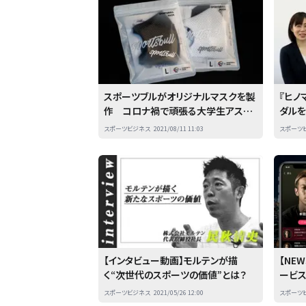
スポーツブルがオリジナルマスクを製
『ヒノ
作 コロナ禍で頑張る大学生アスリ
ダルを
ートを応援！
ジャン
スポーツビジネス
2021/08/11 11:03
スポーツ
台裏
【インタビュー動画】モルテンが描
【NE
く“次世代のスポーツの価値”とは？
ービス
が連携
スポーツビジネス
2021/05/26 12:00
スポーツ
る”N