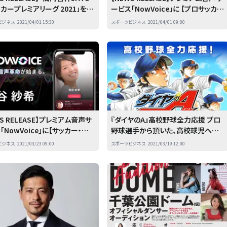
ッカープレミアリーグ 2021」をス
ービス「NowVoice」に 【プロサッカー
ブルで無料LIVE配信！
選手・乾貴士氏】がトップランナー参
ビジネス
2021/04/01 15:30
スポーツビジネス
2021/04/01 09:00
画
WS RELEASE】プレミアム音声サ
『ダイヤのA』高校野球全力応援 プロ
「NowVoice」に【サッカー・熊
野球選手から頂いた、高校球児への
氏】がトップランナー参画
応援コメント公開! ~『ダイヤのA』全話
ビジネス
2021/03/23 09:00
スポーツビジネス
2021/03/19 12:00
&『ダイヤのA actII』14巻まで無料公
開~