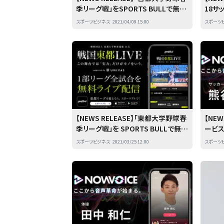
季リーグ戦」をSPORTS BULLで無料
18サ
ライブ配信
ポーツ
スポーツビジネス
2021/04/09 15:00
スポーツ
【NEWS RELEASE】「東都大学野球春
【NE
季リーグ戦」を SPORTS BULLで無料
ービス
ライブ配信
谷紗希
スポーツビジネス
2021/03/25 12:00
スポーツ