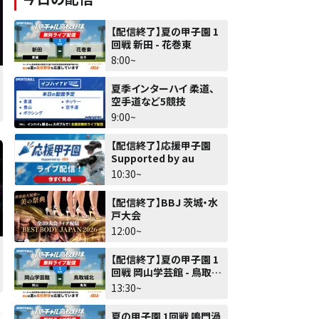
【配信終了】夏の甲子園 1
回戦 新田 - 花巻東
8:00~
夏季インターハイ 柔道、
空手道など5競技
9:00~
【配信終了】応援甲子園
Supported by au
10:30~
【配信終了】BBJ 茨城・水
戸大会
12:00~
【配信終了】夏の甲子園 1
回戦 岡山学芸館 - 鳥取城
北
13:30~
夏の甲子園 1回戦 鳴門渦