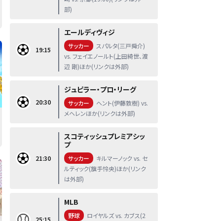
部)
エールディヴィジ
サッカー
スパルタ(三戸舜介)
19:15
vs. フェイエノールト(上田綺世、渡
辺 剛)ほか(リンクは外部)
ジュピラー・プロ・リーグ
20:30
サッカー
ヘント(伊藤敦樹) vs.
メヘレンほか(リンクは外部)
スコティッシュプレミアシッ
プ
21:30
サッカー
キルマーノック vs. セ
ルティック(旗手怜央)ほか(リンク
は外部)
MLB
野球
ロイヤルズ vs. カブス(2
25:15