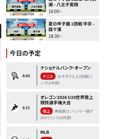
潮 - 八王子実践
16:00~
夏の甲子園 1回戦 中京 -
霞ケ浦
18:30~
今日の予定
ナショナルバンク・オープン
6:00
テニス
女子ダブルス2回戦(リ
ンクは外部)
オレゴン2026 U20世界陸上
競技選手権大会
6:15
陸上
棒高跳び、ハンマー投げ
ほか(リンクは外部)
MLB