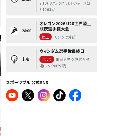
7:10)、Dバックス vs. ドジャース(2
9:10)ほか
オレゴン2026 U20世界陸上
競技選手権大会
28:00
陸上
(リンクは外部)
ウィンダム選手権最終日
未定
ゴルフ
米国男子 久常涼ら出
場(リンクは外部)
スポーツブル 公式SNS