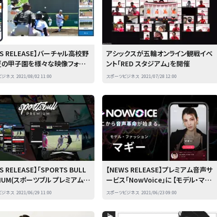
WS RELEASE】バーチャル高校野
アシックスが五輪オンライン観戦イベ
夏の甲子園を様々な映像フォー
ント「RED スタジアム」を開催
で配信
ビジネス
2021/08/02 11:00
スポーツビジネス
2021/07/28 12:00
S RELEASE】「SPORTS BULL
【NEWS RELEASE】プレミアム音声サ
MIUM(スポーツブル プレミアム)」
ービス「NowVoice」に 【モデル・マギ
スのお知らせ
ー氏】がトップランナー参画
ビジネス
2021/06/29 11:00
スポーツビジネス
2021/06/23 09:00