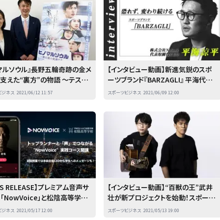
マルソウル』⻑野五輪奇跡の⾦メ
【インタビュー動画】新進気鋭のスポ
⽀えた“裏⽅”の物語 〜テスト
ーツブランド『BARZAGLI』 平海代表
パーの⻄⽅さん、吉泉さんが舞
が語る“変化と挑戦”
ビジネス
2021/06/12 11:57
スポーツビジネス
2021/06/09 12:00
を語る〜
WS RELEASE】プレミアム音声サ
【インタビュー動画】“百獣の王”武井
「NowVoice」と松陰高等学校
壮が新プロジェクトを始動！スポーツ
 トップランナーと「声」でつなが
と音楽を繋ぐ架け橋に
ビジネス
2021/05/17 12:00
スポーツビジネス
2021/05/13 19:00
owVoice”実践コース開講 ～