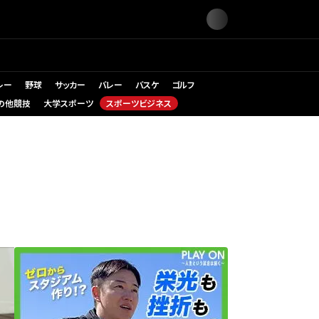
レー
野球
サッカー
バレー
バスケ
ゴルフ
の他競技
大学スポーツ
スポーツビジネス