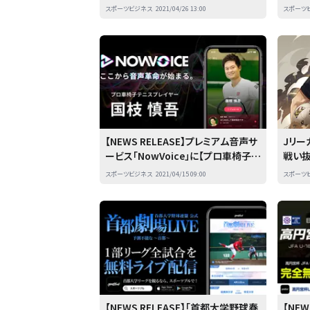
ツ」の
スポーツビジネス
2021/04/26 13:00
スポーツ
【NEWS RELEASE】プレミアム音声サ
Jリ
ービス「NowVoice」に【プロ車椅子テ
戦い抜
ニスプレイヤー・国枝慎吾氏】がトップ
完全コ
スポーツビジネス
2021/04/15 09:00
スポーツ
ランナー参画
サッ
始
【NEWS RELEASE】「首都大学野球春
【NEW