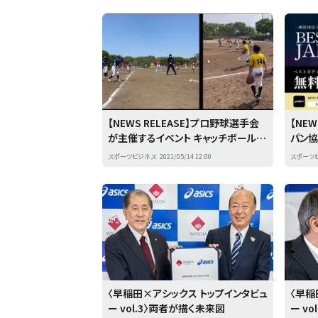
CE
【NEWS RELEASE】プロ野球選手会
【NE
が主催するイベント キャッチボールク
パン
ラシックでスポーツ漫画をプレゼント
シップ
スポーツビジネス
2021/05/14 12:00
スポーツ
パン大
配信！
〈早稲田×アシックス トップインタビュ
〈早稲
ー vol.3〉両者が描く未来図
ー v