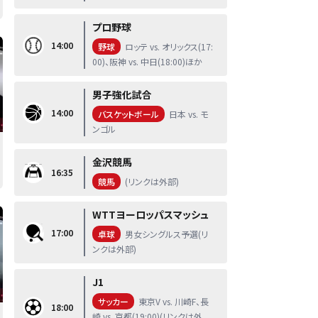
プロ野球
14:00
野球
ロッテ vs. オリックス(17:
00)、阪神 vs. 中日(18:00)ほか
男子強化試合
14:00
バスケットボール
日本 vs. モ
ンゴル
金沢競馬
16:35
競馬
(リンクは外部)
WTTヨーロッパスマッシュ
17:00
卓球
男女シングルス予選(リ
ンクは外部)
J1
サッカー
東京V vs. 川崎F、長
18:00
崎 vs. 京都(19:00)(リンクは外