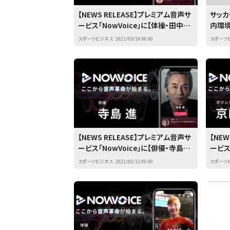
【NEWS RELEASE】プレミアム音声サ
サッカ
ービス「NowVoice」に【体操・田中和
内環
仁氏】がトップランナー参画
る」新
スポーツビジネス
2021/03/19 09:00
スポーツ
【NEWS RELEASE】プレミアム音声サ
【NE
ービス「NowVoice」に【俳優・寺島進
ービス
氏】がトップランナー参画
京口紘
スポーツビジネス
2021/03/12 09:00
スポーツ