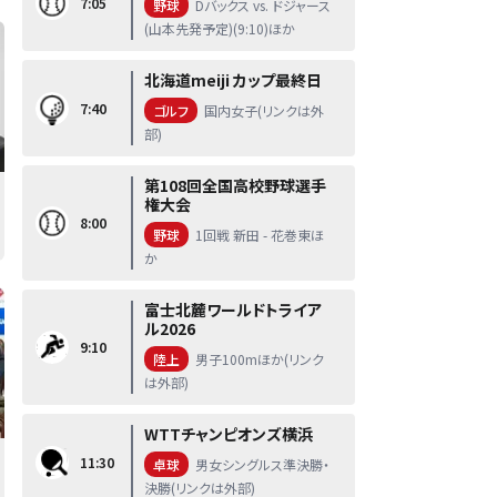
7:05
野球
Dバックス vs. ドジャース
(山本先発予定)(9:10)ほか
北海道meiji カップ最終日
7:40
ゴルフ
国内女子(リンクは外
部)
第108回全国高校野球選手
権大会
8:00
野球
1回戦 新田 - 花巻東ほ
か
富士北麓ワールドトライア
ル2026
9:10
陸上
男子100mほか(リンク
は外部)
WTTチャンピオンズ横浜
11:30
卓球
男女シングルス準決勝・
決勝(リンクは外部)