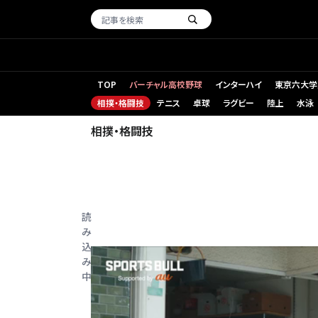
TOP
バーチャル高校野球
インターハイ
東京六大学
相撲・格闘技
テニス
卓球
ラグビー
陸上
水泳
相撲・格闘技
読
み
込
み
中...