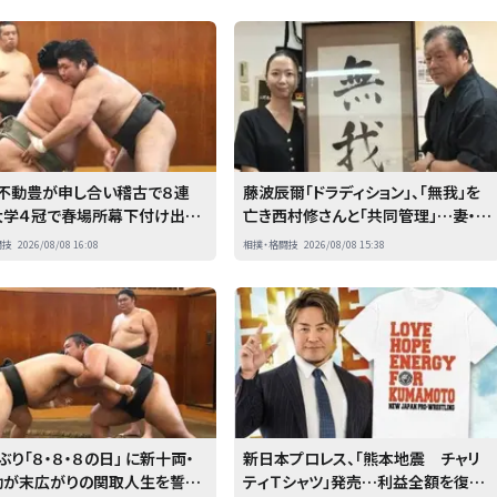
・不動豊が申し合い稽古で８連
藤波辰爾「ドラディション」、「無我」を
大学４冠で春場所幕下付け出し
亡き西村修さんと「共同管理」…妻・恵
ューの男は「秋場所は全勝した
さんが誓う「無我という言葉を守って
闘技
2026/08/08 16:08
相撲・格闘技
2026/08/08 15:38
いきたい」
ぶり「８・８・８の日」 に新十両・
新日本プロレス、「熊本地震 チャリ
動が末広がりの関取人生を誓
ティＴシャツ」発売…利益全額を復興