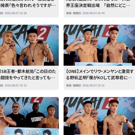
婚発表「色々言われそうですが…
界王座決定戦出場 「自然にどこか
く見守って」
で倒せるボクシングを目指している」
闘技
2026/08/07 20:28
相撲・格闘技
2026/08/07 20:44
E】SB王者・都木航佑「この日のた
【ONE】メインでリウ・メンヤンと激突す
格闘技をやってきたと言っても過
る野杁正明「僕がKOして武尊君に続
ない」
きたい」
闘技
2026/08/07 19:32
相撲・格闘技
2026/08/07 19:32