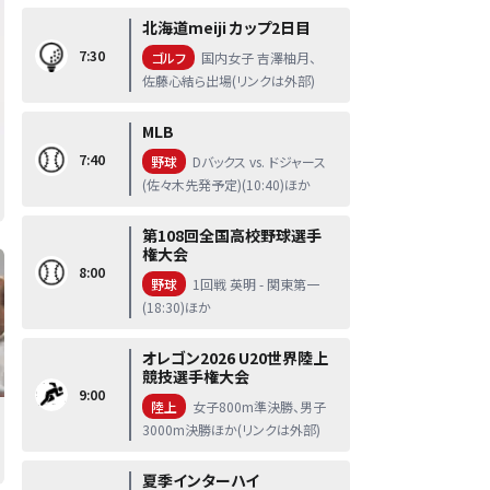
北海道meiji カップ2日目
7:30
ゴルフ
国内女子 吉澤柚月、
佐藤心結ら出場(リンクは外部)
MLB
7:40
野球
Dバックス vs. ドジャース
(佐々木先発予定)(10:40)ほか
第108回全国高校野球選手
権大会
8:00
野球
1回戦 英明 - 関東第一
(18:30)ほか
オレゴン2026 U20世界陸上
競技選手権大会
9:00
陸上
女子800m準決勝、男子
3000m決勝ほか(リンクは外部)
夏季インターハイ