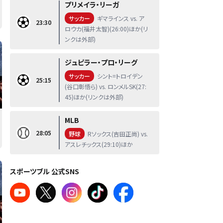
プリメイラ・リーガ
サッカー
ギマラインス vs. ア
23:30
ロウカ(福井太智)(26:00)ほか(リ
ンクは外部)
ジュピラー・プロ・リーグ
サッカー
シント=トロイデン
25:15
(谷口彰悟ら) vs. ロンメルSK(27:
45)ほか(リンクは外部)
MLB
28:05
野球
Rソックス(吉田正尚) vs.
アスレチックス(29:10)ほか
スポーツブル 公式SNS