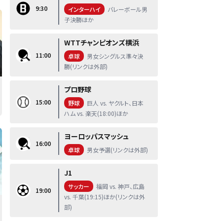
9:30
インターハイ
バレーボール男
子決勝ほか
WTTチャンピオンズ横浜
11:00
卓球
男女シングルス準々決
勝(リンクは外部)
プロ野球
15:00
野球
巨人 vs. ヤクルト、日本
ハム vs. 楽天(18:00)ほか
ヨーロッパスマッシュ
16:00
卓球
男女予選(リンクは外部)
J1
サッカー
福岡 vs. 神戸、広島
19:00
vs. 千葉(19:15)ほか(リンクは外
部)