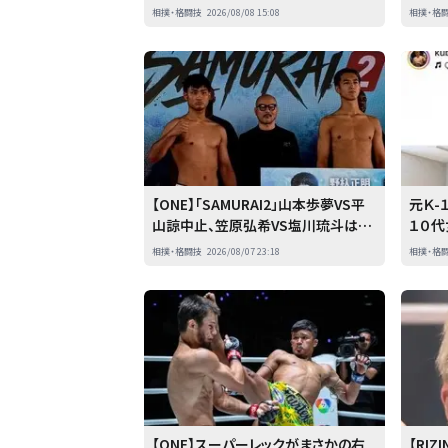
分あまりをかけた入魂「書」に「精いっ
う 「
相撲・格闘技
2026/08/08 15:08
相撲・格
ぱい書いたんで８０点、９０点」…「人
間・藤波辰爾展」開催
【ONE】「SAMURAI2」山本歩夢VS平
元Ｋ
山諒中止、笠原弘希VS塩川琉斗は契
１０代
約体重で開催
が…」
相撲・格闘技
2026/08/07 23:18
相撲・格
久保
【ONE】スーパーレックがまさかの右
【RI