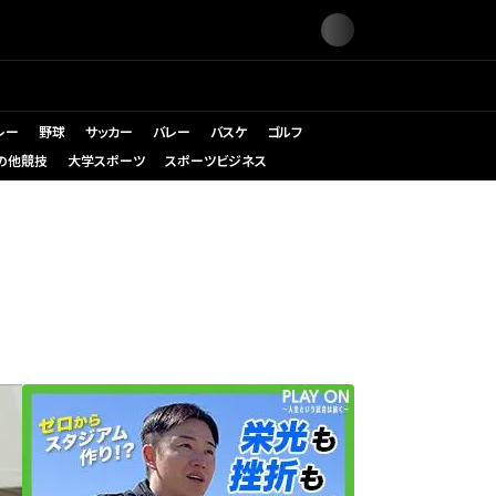
レー
野球
サッカー
バレー
バスケ
ゴルフ
の他競技
大学スポーツ
スポーツビジネス