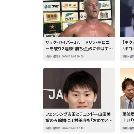
ザック・セイバーＪｒ． ドリラ・モロニ
【ボク
ーを破り２連勝「勝ち点」６に伸ばす…
「ボコ
８・８横浜
者とス
相撲・格闘技
2026/08/08 20:09
相撲・格
フェンシング吉田とテコンドー山田美
藤波辰
諭の五輪婚に江村美咲も「おめでと
上げ
う」吉田の父は元FC東京
たとこ
相撲・格闘技
2026/08/08 17:19
相撲・格