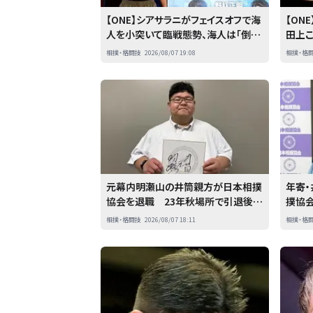
【ONE】シアサラニがフェイスオフで海
【ON
人を小突いて臨戦態勢、海人は「倒し
田上
て勝つだけです」
スオフ
相撲・格闘技
2026/08/07 19:08
相撲・格
元幕内明瀬山の井筒親方が日本相撲
年寄
協会を退職 23年秋場所で引退後、
撲協
木瀬部屋付きで指導
相撲・格闘技
2026/08/07 18:11
相撲・格