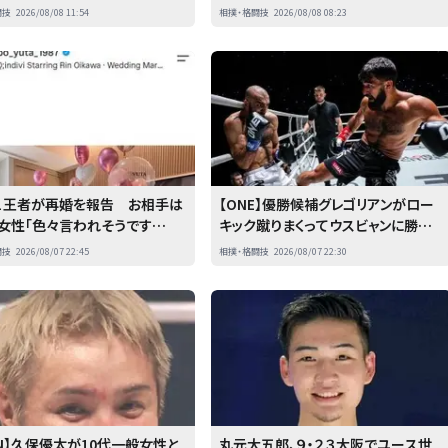
秋場所は全勝優勝目指す」
支援へ寄付
闘技
2026/08/08 11:54
相撲・格闘技
2026/08/08 08:23
-１王者が再婚を報告 お相手は
【ONE】優勝候補グレゴリアンがロー
女性「色々言われそうです
キック蹴りまくってウスビャンに勝利、
「一人の男としてもさらに精進」
４強進出
闘技
2026/08/07 22:45
相撲・格闘技
2026/08/07 22:30
優太が報告
ZIN】久保優太が10代一般女性と
丸元大五郎、９・２３大阪でユース世