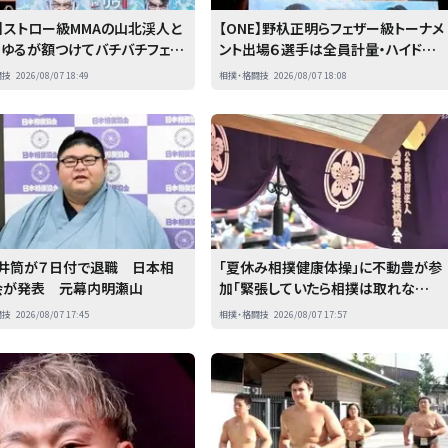
E】ストロー級MMAの山北渓人と
【ONE】野杁正明らフェザー級トーナメ
こゆるが額つけてバチバチフェイ
ント出場６選手は全員計量・ハイドレ
ーションクリア
闘技
2026/08/07 18:49
相撲・格闘技
2026/08/07 18:08
・井筒が７日付で退職 日本相
「夏休み相撲健康体操」に不動豊が参
会が発表 元幕内明瀬山
加「緊張していたら相撲は取れな
い」 教習所に通う大森、垣添は「仲
闘技
2026/08/07 17:45
相撲・格闘技
2026/08/07 17:57
間が増えた」