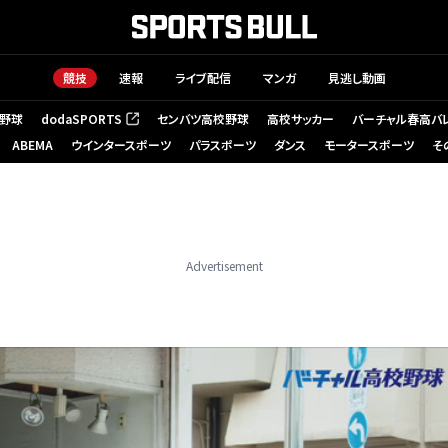
競技
速報
ライブ配信
マンガ
見逃し動画
野球
dodaSPORTS
センバツ高校野球
高校サッカー
バーチャル春高バ
（新しいタブで開く）
ABEMA
ウインタースポーツ
パラスポーツ
ダンス
モータースポーツ
そ
Advertisement