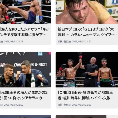
E】海人をKOしたシアサラニ「キッ
新日本プロレス「Ｇ１」Ｂブロック「大
パンチで反撃する時に腕が下が
混戦」…カラム・ニューマン、ゲイブ・キ
こを狙った」
ッド、成田蓮が「勝ち点１０」で首位タ
闘技
2026/08/08 22:48
相撲・格闘技
2026/08/08 21:20
イ…８・８横浜全成績
E】元SB王者の海人がまさかの２
【ONE】SB王者・笠原弘希がRISE王
１回KO負け、シアサラニの左ハ
者・塩川琉斗に勝利、ハイドレ失敗の
クで失神
理由も明かす
闘技
2026/08/08 21:02
相撲・格闘技
2026/08/08 21:03