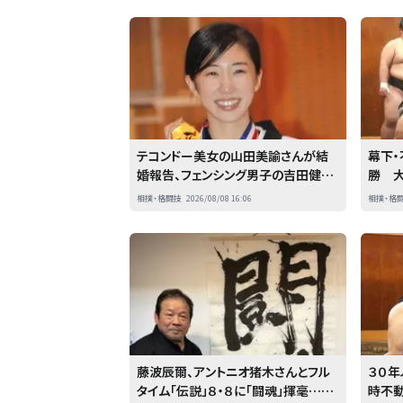
テコンドー美女の山田美諭さんが結
幕下
婚報告、フェンシング男子の吉田健人
勝 
と「本日、令和８年８月８日に入籍しま
デビ
相撲・格闘技
2026/08/08 16:06
相撲・格
した」 今年６月に現役引退 アスリ
い」
ート仲間からも祝福の声
藤波辰爾、アントニオ猪木さんとフル
３０年
タイム「伝説」８・８に「闘魂」揮毫…５
時不