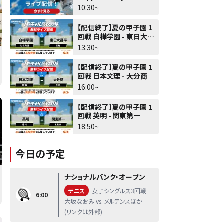
10:30~
【配信終了】夏の甲子園 1
回戦 白樺学園 - 東日大昌
平
13:30~
【配信終了】夏の甲子園 1
回戦 日本文理 - 大分商
16:00~
【配信終了】夏の甲子園 1
回戦 英明 - 関東第一
18:50~
今日の予定
ナショナルバンク・オープン
テニス
女子シングルス3回戦
6:00
大坂なおみ vs. メルテンスほか
(リンクは外部)