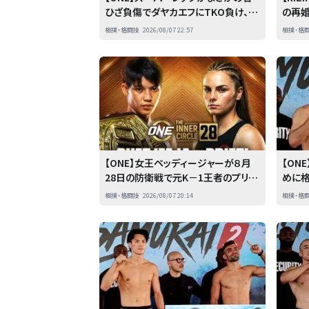
ひざ負傷でダヤカエフにTKO負け、４
の再
連敗で正念場
生温か
相撲・格闘技
2026/08/07 22:57
相撲・格
【ONE】女王ペッディージャーが８月
【ON
28日の防衛戦で元K－1王者のプリフ
めに
ティと対戦決定
言では
相撲・格闘技
2026/08/07 20:14
相撲・格