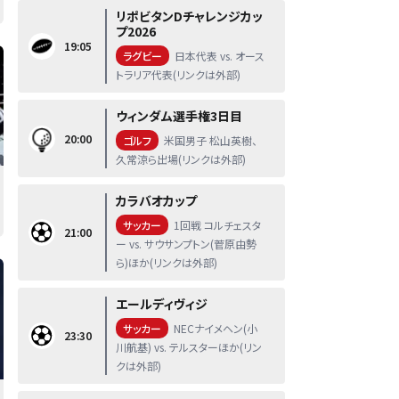
リポビタンDチャレンジカッ
プ2026
19:05
ラグビー
日本代表 vs. オース
トラリア代表(リンクは外部)
ウィンダム選手権3日目
20:00
ゴルフ
米国男子 松山英樹、
久常涼ら出場(リンクは外部)
カラバオカップ
サッカー
1回戦 コルチェスタ
21:00
ー vs. サウサンプトン(菅原由勢
ら)ほか(リンクは外部)
エールディヴィジ
サッカー
NECナイメヘン(小
23:30
川航基) vs. テルスターほか(リン
クは外部)