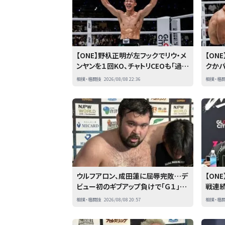
【ONE】野杁正明が左フックでリウ・メ
【ON
ンヤンを１回KO、チャトリCEOも「過去
クか
最高の野杁」
る。そ
相撲・格闘技
2026/08/08 22:36
相撲・格
ウルフアロン、成田蓮に屈辱完敗…デ
【ON
ビュー初のギブアップ負けで「Ｇ１」予
戦連続
選落ちピンチ「まだＧ１クライマックス
イキッ
相撲・格闘技
2026/08/08 20:57
相撲・格
終わってない」…８・８横浜