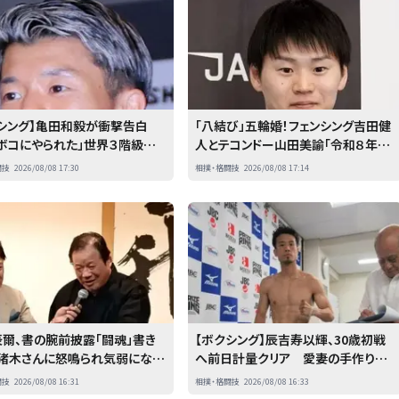
シング】亀田和毅が衝撃告白
「八結び」五輪婚！フェンシング吉田健
ボコにやられた」世界３階級王
人とテコンドー山田美諭「令和８年８
パー「強かった」
月８日」に婚姻届提出
闘技
2026/08/08 17:30
相撲・格闘技
2026/08/08 17:14
爾、書の腕前披露「闘魂」書き
【ボクシング】辰吉寿以輝、30歳初戦
「猪木さんに怒鳴られ気弱になっ
へ前日計量クリア 愛妻の手作り参
ろが『鬼』に…」
鶏湯で体力回復
闘技
2026/08/08 16:31
相撲・格闘技
2026/08/08 16:33