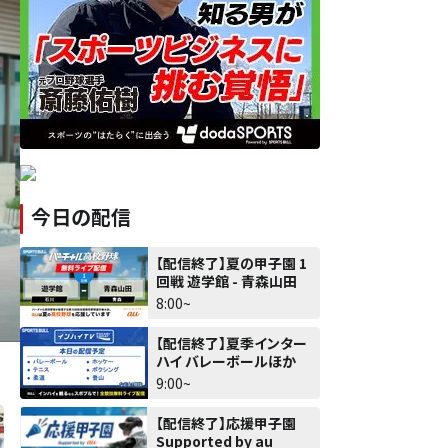
今日の配信
【配信終了】夏の甲子園 1
回戦 遊学館 - 青森山田
8:00~
【配信終了】夏季インター
ハイ バレーボールほか
9:00~
【配信終了】応援甲子園
Supported by au