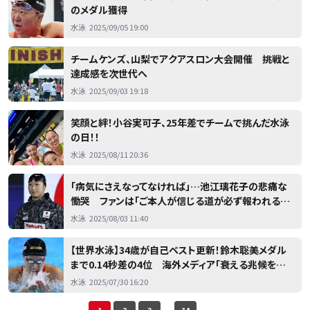
のメダル獲得
水泳
2025/09/05 19:00
チームケンズ、山梨でアクアスロン大会開催 挑戦と
達成感を次世代へ
水泳
2025/09/03 19:18
笑顔と絆！小谷実可子、25年差でチームで挑んだ水泳
の日！！
水泳
2025/08/11 20:36
「病気にさえなってなければ」…池江璃花子の悲痛な
慟哭 ファンは「ご本人が信じる道が必ず報われる事
を祈っております」
水泳
2025/08/03 11:40
【世界水泳】34歳が自己ベスト更新！鈴木聡美メダル
まで0.14秒差の4位 海外メディア「衰える兆候を見
せていない」
水泳
2025/07/30 16:20