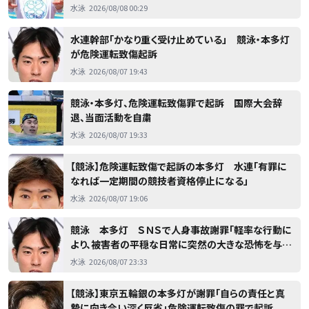
ピック選手を」 池江璃花子ら日本代表も参戦
水泳
2026/08/08 00:29
水連幹部「かなり重く受け止めている」 競泳・本多灯
が危険運転致傷起訴
水泳
2026/08/07 19:43
競泳・本多灯、危険運転致傷罪で起訴 国際大会辞
退、当面活動を自粛
水泳
2026/08/07 19:33
【競泳】危険運転致傷で起訴の本多灯 水連「有罪に
なれば一定期間の競技者資格停止になる」
水泳
2026/08/07 19:06
競泳 本多灯 ＳＮＳで人身事故謝罪「軽率な行動に
より、被害者の平穏な日常に突然の大きな恐怖を与え
てしまった」危険運転致傷の罪で起訴
水泳
2026/08/07 23:33
【競泳】東京五輪銀の本多灯が謝罪「自らの責任と真
摯に向き合い深く反省」危険運転致傷の罪で起訴