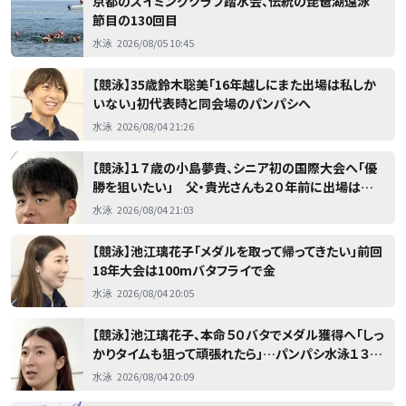
京都のスイミングクラブ踏水会、伝統の琵琶湖遠泳
節目の130回目
水泳
2026/08/05 10:45
【競泳】35歳鈴木聡美「16年越しにまた出場は私しか
いない」初代表時と同会場のパンパシへ
水泳
2026/08/04 21:26
【競泳】１７歳の小島夢貴、シニア初の国際大会へ「優
勝を狙いたい」 父・貴光さんも２０年前に出場は
「今、知りました」…パンパシ水泳
水泳
2026/08/04 21:03
【競泳】池江璃花子「メダルを取って帰ってきたい」前回
18年大会は100mバタフライで金
水泳
2026/08/04 20:05
【競泳】池江璃花子、本命５０バタでメダル獲得へ「しっ
かりタイムも狙って頑張れたら」…パンパシ水泳１３日
開幕
水泳
2026/08/04 20:09