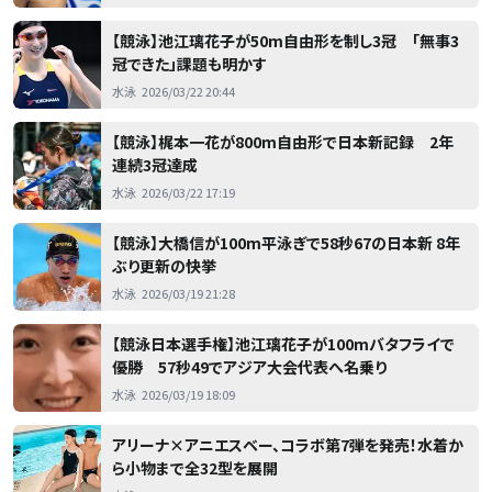
【競泳】池江璃花子が50m自由形を制し3冠 「無事3
冠できた」課題も明かす
水泳
2026/03/22 20:44
【競泳】梶本一花が800m自由形で日本新記録 2年
連続3冠達成
水泳
2026/03/22 17:19
【競泳】大橋信が100m平泳ぎで58秒67の日本新 8年
ぶり更新の快挙
水泳
2026/03/19 21:28
【競泳日本選手権】池江璃花子が100mバタフライで
優勝 57秒49でアジア大会代表へ名乗り
水泳
2026/03/19 18:09
アリーナ×アニエスベー、コラボ第7弾を発売！水着か
ら小物まで全32型を展開