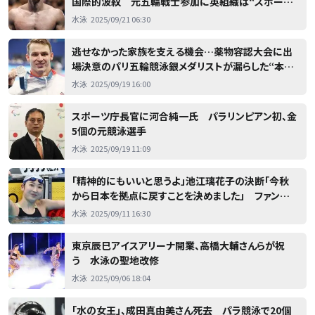
国際的波紋 元五輪戦士参加に英組織は“スポーツ
の崩壊”を危惧「逸脱している」
水泳
2025/09/21 06:30
逃せなかった家族を支える機会…薬物容認大会に出
場決意のパリ五輪競泳銀メダリストが漏らした“本
音”「経済的に別次元なんだ」
水泳
2025/09/19 16:00
スポーツ庁長官に河合純一氏 パラリンピアン初、金
5個の元競泳選手
水泳
2025/09/19 11:09
「精神的にもいいと思うよ」池江璃花子の決断「今秋
から日本を拠点に戻すことを決めました」 ファン歓
迎「おかえり」「きっと強くなっている」
水泳
2025/09/11 16:30
東京辰巳アイスアリーナ開業、高橋大輔さんらが祝
う 水泳の聖地改修
水泳
2025/09/06 18:04
「水の女王」、成田真由美さん死去 パラ競泳で20個