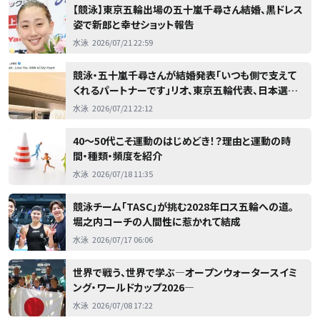
【競泳】東京五輪出場の五十嵐千尋さん結婚、黒ドレス
姿で新郎と幸せショット報告
水泳
2026/07/21 22:59
競泳・五十嵐千尋さんが結婚発表「いつも側で支えて
くれるパートナーです」リオ、東京五輪代表、日本選手
権４００ｍ自由形６連覇
水泳
2026/07/21 22:12
40～50代こそ運動のはじめどき！？理由と運動の時
間・種類・頻度を紹介
水泳
2026/07/18 11:35
競泳チーム「TASC」が挑む2028年ロス五輪への道。
堀之内コーチの人間性に惹かれて結成
水泳
2026/07/17 06:06
世界で戦う、世界で学ぶ―オープンウォータースイミ
ング・ワールドカップ2026―
水泳
2026/07/08 17:22