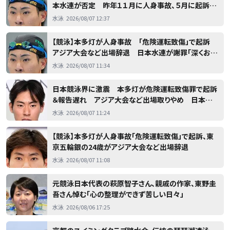
本水連が否定 昨年１１月に人身事故、５月に起訴状
届くも報告遅れる「本人の認識の甘さがあった」
水泳
2026/08/07 12:37
【競泳】本多灯が人身事故 「危険運転致傷」で起訴
アジア大会など出場辞退 日本水連が謝罪「深くお詫
び」
水泳
2026/08/07 11:34
日本競泳界に激震 本多灯が危険運転致傷罪で起訴
＆報告遅れ アジア大会など出場取りやめ 日本水
泳連盟発表「代表選手として活動を継続することは適
水泳
2026/08/07 11:24
当ではない」東京五輪銀メダリスト
【競泳】本多灯が人身事故「危険運転致傷」で起訴、東
京五輪銀の24歳がアジア大会など出場辞退
水泳
2026/08/07 11:08
元競泳日本代表の萩原智子さん、親戚の作家、東野圭
吾さん悼む「心の整理ができず苦しい日々」
水泳
2026/08/06 17:25