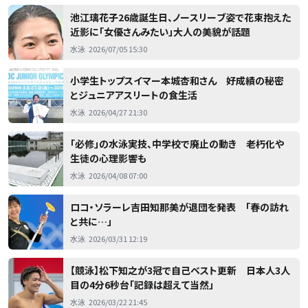
池江璃花子26歳誕生日、ノースリーブ姿で花束抱えた
近影に「女優さんみたい」大人の美貌が話題
水泳
2026/07/05 15:30
小学生トップスイマー本城杏和さん 好成績の秘密
とジュニアアスリートの食生活
水泳
2026/04/27 21:30
「必修」の水泳実技、中学校で廃止の動き 老朽化や
生徒の心理影響も
水泳
2026/04/08 07:00
ロコ・ソラーレ吉田知那美が退団を発表 「春の訪れ
と共に…」
水泳
2026/03/31 12:19
【競泳】松下知之が3冠で自己ベスト更新 日本人3人
目の4分6秒台「記録は超えて当然」
水泳
2026/03/22 21:45