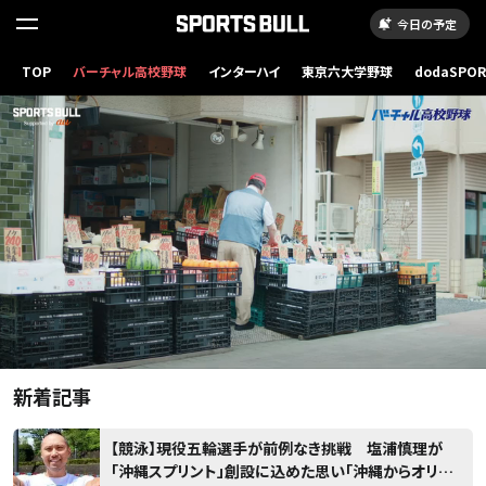
今日の予定
読
み
TOP
バーチャル高校野球
インターハイ
東京六大学野球
dodaSPO
（新しいタブ
込
み
..
新着記事
【競泳】現役五輪選手が前例なき挑戦 塩浦慎理が
「沖縄スプリント」創設に込めた思い「沖縄からオリン