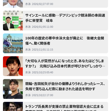
ス五輪への覚悟
水泳
2026/02/27 07:00
サインエールに感動…デフリンピック競泳銅の串田選
手に栄誉賞 岐阜
水泳
2026/01/05 11:00
100年の歴史の寒中水泳大会が廃止に 後継大会開
催へ、動く関係者
水泳
2025/11/01 11:15
「大切な人が突然がんになったとき、あなたはどうしま
すか？」 元飛び込み日本代表が呼びかけ「しっかり検
査にいきましょう！」
水泳
2025/10/25 05:40
競輪・吉田拓矢が自分の優勝よりうれしかったレース、
失格で落ち込んだ夜に励まされた過去を明かす
水泳
2025/10/22 17:00
トランプ氏長男が支援の禁止薬物容認大会に広まる