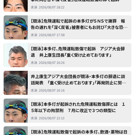
水泳
2026/08/07 18:22
【競泳】危険運転で起訴の本多灯がＳＮＳで謝罪 報
告の遅れを「深く反省」被害者にもお詫び「大きな恐怖
と身体的な苦痛を与えてしまった」
水泳
2026/08/07 17:58
【競泳】本多灯、危険運転致傷で起訴 アジア大会辞
退 井上康生団長「重く受け止めております」
水泳
2026/08/07 16:26
井上康生アジア大会団長が競泳・本多灯の辞退に談
話発表 「重く受け止めております」「再発防止に努め
信頼に応えられるよう」
水泳
2026/08/07 16:16
【競泳】本多灯が起訴された危険運転致傷罪とは １
５年以下の拘禁刑 ７月に改正で３つの類型に
水泳
2026/08/07 13:13
【競泳】危険運転致傷で起訴の本多灯、飲酒・薬物は日