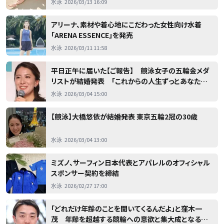
水泳
2026/03/13 16:09
アリーナ、素材や着心地にこだわった女性向け水着
「ARENA ESSENCE」を発売
水泳
2026/03/11 11:58
平日正午に届いた【ご報告】 競泳女子の五輪金メダ
リストが結婚発表 「これからの人生ずっとあなたを
幸せにします」というメッセージも
水泳
2026/03/04 15:00
【競泳】大橋悠依が結婚発表 東京五輪2冠の30歳
水泳
2026/03/04 13:00
ミズノ、サーフィン日本代表とアパレルのオフィシャル
スポンサー契約を締結
水泳
2026/02/27 17:00
「どれだけ年齢のことを聞いてくるんだよ」と窪木一
茂 年齢を超越する競輪への意欲と集大成となるロ