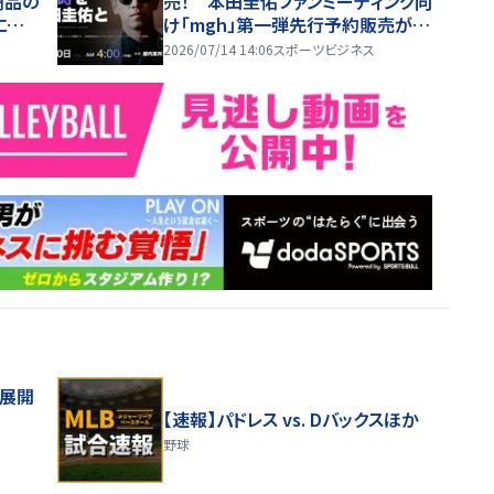
商品の
売！ 本田圭佑ファンミーティング向
に続き
け「mgh」第一弾先行予約販売がソ
ールドアウト
2026/07/14 14:06
スポーツビジネス
舗展開
【速報】パドレス vs. Dバックスほか
野球