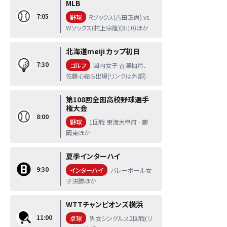
MLB
7:05
野球
Rソックス(吉田正尚) vs.
Wソックス(村上宗隆)(8:10)ほか
北海道meiji カップ初日
7:30
ゴルフ
国内女子 吉澤柚月、
佐藤心結ら出場(リンクは外部)
第108回全国高校野球選手
権大会
8:00
野球
1回戦 東海大甲府 - 鶴
岡東ほか
夏季インターハイ
9:30
インターハイ
バレーボール女
子決勝ほか
WTTチャンピオンズ横浜
11:00
卓球
男女シングルス2回戦(リ