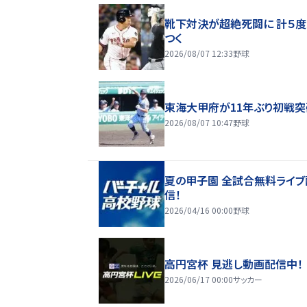
靴下対決が超絶死闘に 計５
つく
2026/08/07 12:33
野球
東海大甲府が11年ぶり初戦突
2026/08/07 10:47
野球
夏の甲子園 全試合無料ライブ
信！
2026/04/16 00:00
野球
高円宮杯 見逃し動画配信中！
2026/06/17 00:00
サッカー