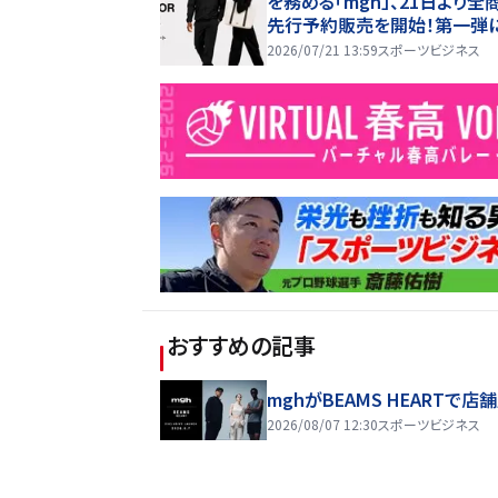
を務める「mgh」、21日より全
先行予約販売を開始！第一弾
全ラインナップが解禁！
2026/07/21 13:59
スポーツビジネス
おすすめの記事
mghがBEAMS HEARTで店
2026/08/07 12:30
スポーツビジネス