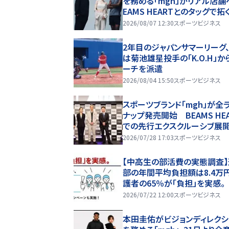
を務める「mgh」がリアル店舗
EAMS HEARTとのタッグで拓
ーツウェアの新たな挑戦
2026/08/07 12:30
スポーツビジネス
2年目のジャパンサマーリーグ
は菊池雄星投手の「K.O.H」か
ーチを派遣
2026/08/04 15:50
スポーツビジネス
スポーツブランド「mgh」が全
ナップ発売開始 BEAMS HE
での先行エクスクルーシブ展
表「あえて邪道を突き進む」
2026/07/28 17:03
スポーツビジネス
【中高生の部活費の実態調査
部の年間平均負担額は8.4万
護者の65％が「負担」を実感。
2026/07/22 12:00
スポーツビジネス
本田圭佑がビジョンディレクシ