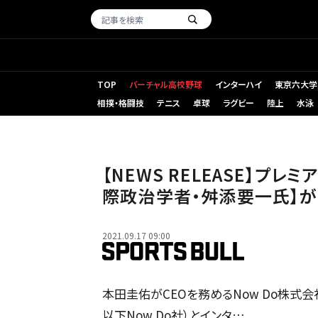
TOP
バーチャル高校野球
インターハイ
東京六大学
相撲・格闘技
テニス
卓球
ラグビー
陸上
水泳
【NEWS RELEASE】プレミ
際政治学者・舛添要一氏】が
2021.09.17 09:00
本田圭佑がCEOを務めるNow Do株式
以下Now Do社）とインタ…