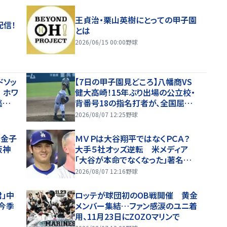
王貞治・栗山英樹にとっての甲子園
配信！
とは
2026/06/15 00:00
野球
ドソッ
【7日の甲子園見どころ】八幡商VS
 ホワ
健大高崎！15年ぶり出場の公立校・
逃げ
背番号18の指名打者が、全国屈指
の投手陣に挑む
2026/08/07 12:25
野球
目金子
ＭＶＰは大谷翔平ではなくＰＣＡ？
阪神
大手５社オッズ逆転 米メディア
「大谷が本命でなくなった」著名アナ
リストは激推し「大谷は満票受賞」
2026/08/07 12:16
野球
君」中
ロッテが球団初のOB戦開催 黄金
今季
メンバー集結…ファン感涙のユニ着
用、11月23日にZOZOマリンで