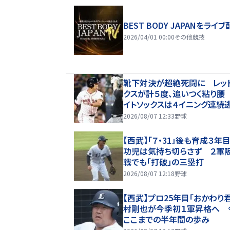
BEST BODY JAPANをライブ
2026/04/01 00:00
その他競技
靴下対決が超絶死闘に レッ
クスが計５度、追いつく粘り腰
イトソックスは４イニング連続
切り失敗
2026/08/07 12:33
野球
【西武】「７・31」後も育成３年
功児は気持ち切らさず ２軍
戦でも「打破」の三塁打
2026/08/07 12:18
野球
【西武】プロ25年目「おかわり
村剛也が今季初１軍昇格へ 
ここまでの半年間の歩み