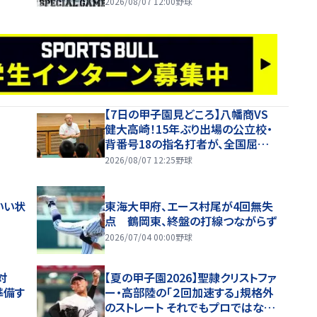
2026/08/07 12:00
野球
【7日の甲子園見どころ】八幡商VS
健大高崎！15年ぶり出場の公立校・
背番号18の指名打者が、全国屈指
の投手陣に挑む
2026/08/07 12:25
野球
いい状
東海大甲府、エース村尾が4回無失
点 鶴岡東、終盤の打線つながらず
2026/07/04 00:00
野球
対
【夏の甲子園2026】聖隷クリストファ
準備す
ー・高部陸の「２回加速する」規格外
のストレート それでもプロではなく