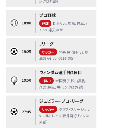
ンクは外部)
プロ野球
18:00
野球
DeNA vs. 広島、日本ハ
ム vs. 楽天ほか
Jリーグ
19:25
サッカー
開幕 横浜FM vs. 鹿
島ほか(リンクは外部)
ウィンダム選手権2日目
19:50
ゴルフ
米国男子 松山英樹、
久常涼ら出場(リンクは外部)
ジュピラー・プロ・リーグ
サッカー
クラブ・ブルージュ v
27:45
s. コルトレイク(倍井謙)(リンクは
外部)