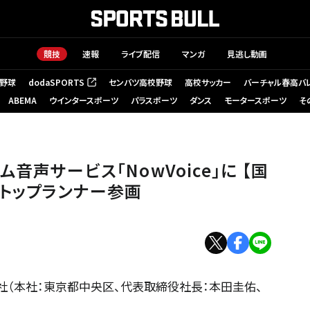
競技
速報
ライブ配信
マンガ
見逃し動画
野球
dodaSPORTS
センバツ高校野球
高校サッカー
バーチャル春高バ
（新しいタブで開く）
ABEMA
ウインタースポーツ
パラスポーツ
ダンス
モータースポーツ
そ
アム音声サービス「NowVoice」に 【国
トップランナー参画
会社（本社：東京都中央区、代表取締役社長：本田圭佑、