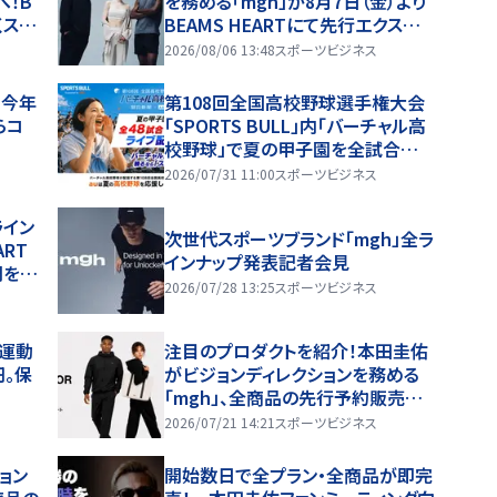
へ！B
を務める「mgh」が8月7日（金）より
くスポ
BEAMS HEARTにて先行エクスクル
ーシブ展開をスタート！全39型が初
2026/08/06 13:48
スポーツビジネス
の実店舗へ、新宿POP UPやトーク
ショーも！
、今年
第108回全国高校野球選手権大会
らコ
「SPORTS BULL」内「バーチャル高
校野球」で夏の甲子園を全試合無
料ライブ配信！ ～auが夏の高校野
2026/07/31 11:00
スポーツビジネス
球を応援！夏を盛り上げるライブ配
信番組 「応援甲子園 Supported b
ライン
次世代スポーツブランド「mgh」全ラ
y au」がスタート〜
ART
インナップ発表記者会見
開を発
2026/07/28 13:25
スポーツビジネス
】運動
注目のプロダクトを紹介！本田圭佑
円。保
がビジョンディレクションを務める
「mgh」、全商品の先行予約販売を
開始！
2026/07/21 14:21
スポーツビジネス
ョン
開始数日で全プラン・全商品が即完