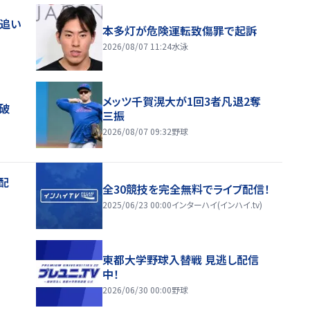
度追い
本多灯が危険運転致傷罪で起訴
2026/08/07 11:24
水泳
メッツ千賀滉大が1回3者凡退2奪
破
三振
2026/08/07 09:32
野球
配
全30競技を完全無料でライブ配信！
2025/06/23 00:00
インターハイ(インハイ.tv)
東都大学野球入替戦 見逃し配信
中！
2026/06/30 00:00
野球