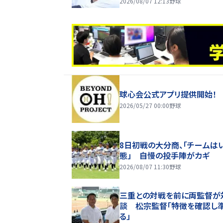
2026/08/07 12:13
野球
球心会公式アプリ提供開始！
2026/05/27 00:00
野球
8日初戦の大分商、「チームは
態」 自慢の投手陣がカギ
2026/08/07 11:30
野球
三重との対戦を前に両監督が
談 松宗監督「特徴を確認し
る」