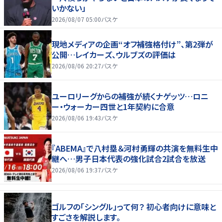
いかない」
2026/08/07 05:00
バスケ
現地メディアの企画“オフ補強格付け”、第2弾が
公開…レイカーズ、ウルブズの評価は
2026/08/06 20:27
バスケ
ユーロリーグからの補強が続くナゲッツ…ロニ
ー・ウォーカー四世と1年契約に合意
2026/08/06 19:43
バスケ
『ABEMA』で八村塁＆河村勇輝の共演を無料生中
継へ…男子日本代表の強化試合2試合を放送
2026/08/06 19:37
バスケ
ゴルフの「シングル」って何？ 初心者向けに意味と
すごさを解説します。