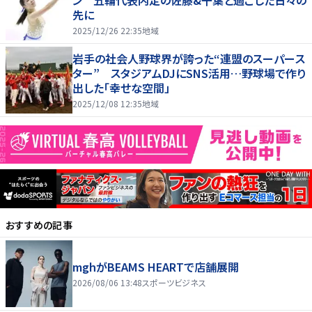
ン 五輪代表内定の佐藤&千葉と過ごした日々の
先に
2025/12/26 22:35
地域
岩手の社会人野球界が誇った“連盟のスーパース
ター” スタジアムDJにSNS活用…野球場で作り
出した「幸せな空間」
2025/12/08 12:35
地域
おすすめの記事
mghがBEAMS HEARTで店舗展開
2026/08/06 13:48
スポーツビジネス