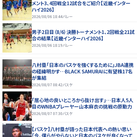
メント3、4回戦全12試合をご紹介【近畿インター
ハイ2026】
2026/08/06 18:44
バレー
男子2日目（8/6）決勝トーナメント1、2回戦全21試
合の結果【近畿インターハイ2026】
2026/08/06 18:19
バレー
八村塁「日本のバスケを強くするために」JBA連携
の経緯明かす…BLACK SAMURAIに有望株17名
が集結
2026/08/07 08:42
バスケ
「居心地の良いところから抜け出す」…日本人5人
目のWNBAプレーヤー山本麻衣の挑戦の原動力
2026/08/07 07:30
バスケ
【バスケ】八村塁が語った日本代表への熱い思い
「今、僕らがやらないと日本のバスケが良くなって