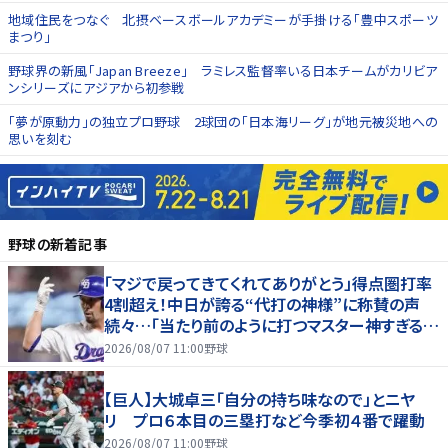
地域住民をつなぐ 北摂ベースボールアカデミーが手掛ける「豊中スポーツ
まつり」
野球界の新風「Japan Breeze」 ラミレス監督率いる日本チームがカリビア
ンシリーズにアジアから初参戦
「夢が原動力」の独立プロ野球 2球団の「日本海リーグ」が地元被災地への
思いを刻む
野球
の新着記事
「マジで戻ってきてくれてありがとう」得点圏打率
4割超え！中日が誇る“代打の神様”に称賛の声
続々…「当たり前のように打つマスター神すぎる」
「また初球で決めたな」
2026/08/07 11:00
野球
【巨人】大城卓三「自分の持ち味なので」とニヤ
リ プロ６本目の三塁打など今季初４番で躍動
2026/08/07 11:00
野球