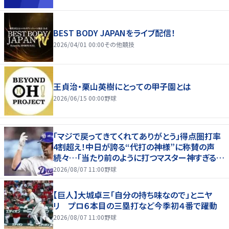
BEST BODY JAPANをライブ配信！
2026/04/01 00:00
その他競技
王貞治・栗山英樹にとっての甲子園とは
2026/06/15 00:00
野球
「マジで戻ってきてくれてありがとう」得点圏打率
4割超え！中日が誇る“代打の神様”に称賛の声
続々…「当たり前のように打つマスター神すぎる」
「また初球で決めたな」
2026/08/07 11:00
野球
【巨人】大城卓三「自分の持ち味なので」とニヤ
リ プロ６本目の三塁打など今季初４番で躍動
2026/08/07 11:00
野球