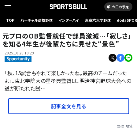
今日の予定
TOP
バーチャル高校野球
インターハイ
東京六大学野球
dodaSPO
（新しいタブ
元プロのOB監督就任で部員激減…「寂しさ」
を知る4年生が後輩たちに見せた“景色”
2025.10.28 10:29
「秋、15試合もやれて楽しかったね。最高のチームだった
よ」。東北学院大の星孝典監督は、明治神宮野球大会への
道が断たれた試…
記事全文を見る
野球
地域