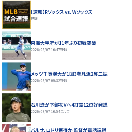
【速報】Rソックス vs. Wソックス
野球
東海大甲府が11年ぶり初戦突破
2026/08/07 10:47
野球
メッツ千賀滉大が1回3者凡退2奪三振
2026/08/07 09:32
野球
石川遼が下部初Vへ4打差12位好発進
2026/08/07 10:54
ゴルフ
バルサ、ロドリ獲得か 監督が電話説得