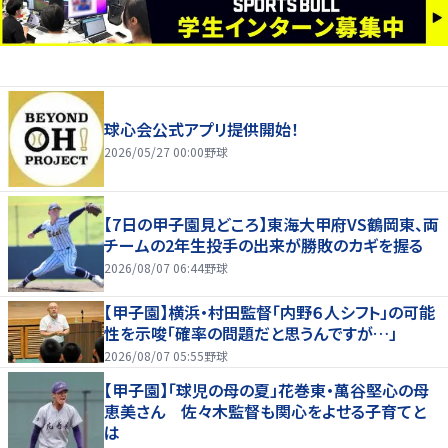
球心会公式アプリ提供開始！
2026/05/27 00:00
野球
【7日の甲子園見どころ】東海大甲府VS鶴岡東、両
チームの2年生投手の出来が勝敗のカギを握る
2026/08/07 06:44
野球
【甲子園】横浜・村田監督「内野６人シフト」の可能
性を示唆「確率の問題だと思うんですが…」
2026/08/07 05:55
野球
【甲子園】「球児の母の夏」花巻東・萬谷堅心の母
恵美さん 佐々木監督も関心をよせる子育てと
は