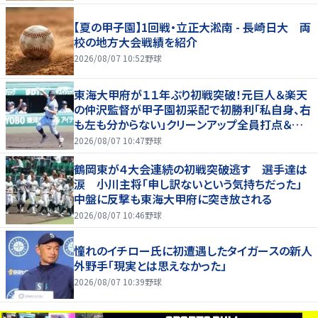
【夏の甲子園】1回戦・立正大淞南 - 長崎日大 両
校の地方大会戦績を紹介
2026/08/07 10:52
野球
東海大甲府が１１年ぶり初戦突破！元巨人＆楽天
の仲沢監督が甲子園初采配で初勝利「私自身、右
も左も分からない」クリーンアップ全員打点＆継
投も「理想的」
2026/08/07 10:47
野球
鶴岡東が４大会連続の初戦突破逃す 選手達は
涙 小川主将「申し訳ないという気持ちだった」
中盤に反撃も東海大甲府に突き放される
2026/08/07 10:46
野球
憧れのイチロー氏に初遭遇したタイガースの新人
外野手「現実とは思えなかった」
2026/08/07 10:39
野球