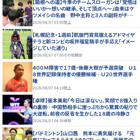
【箱根への道】今季のチームスローガンは「覚悟は
いいか～想いの継承、そして頂点へ～」由来はケ
ツメイシの名曲 野中主将と３人の副将がチーム
を引っ張る…夏合宿特集第１弾、国学院大
2026/08/07 05:00
陸上
【札幌記念・１週前】凱旋門賞見据えるアドマイヤ
テラと新コンビの坂井瑠星騎手が手応え「イメー
ジしていた通り」
2026/08/07 07:00
その他競技
４００Ｍ障害で１７歳・後藤大樹が予選突破 Ｕ１
８世界記録保持者の優勝候補…Ｕ２０世界選手
権
2026/08/07 04:10
陸上
【卓球】張本美和「今日は涙ない」、笑顔で８強入り
の裏側…中国勢相手に崖っぷちから驚異の粘りで
大逆転、前夜の反省を生かした１８歳の冷静さ
2026/08/07 06:30
卓球
【バドミントン】山口茜 熊本に勇気届ける 「元
気になってもらえるようなプレーを」 所属先の