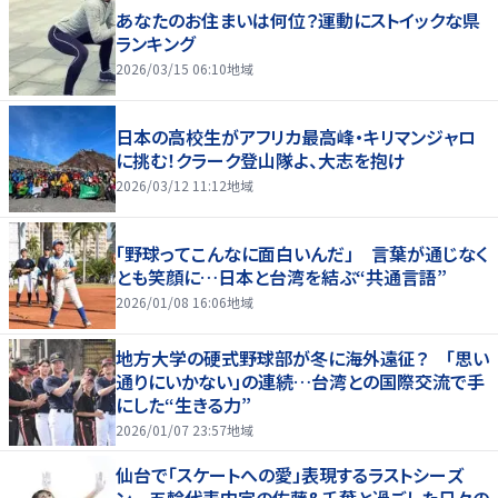
あなたのお住まいは何位？運動にストイックな県
ランキング
2026/03/15 06:10
地域
日本の高校生がアフリカ最高峰・キリマンジャロ
に挑む！クラーク登山隊よ、大志を抱け
2026/03/12 11:12
地域
「野球ってこんなに面白いんだ」 言葉が通じなく
とも笑顔に…日本と台湾を結ぶ“共通言語”
2026/01/08 16:06
地域
地方大学の硬式野球部が冬に海外遠征？ 「思い
通りにいかない」の連続…台湾との国際交流で手
にした“生きる力”
2026/01/07 23:57
地域
仙台で「スケートへの愛」表現するラストシーズ