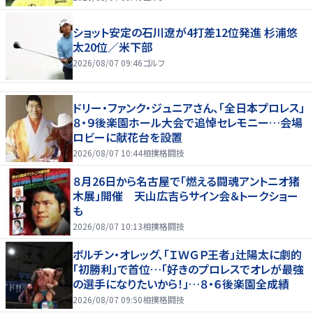
ショット安定の石川遼が4打差12位発進 杉浦悠
太20位／米下部
2026/08/07 09:46
ゴルフ
ドリー・ファンク・ジュニアさん、「全日本プロレス」
８・９後楽園ホール大会で追悼セレモニー…会場
ロビーに献花台を設置
2026/08/07 10:44
相撲格闘技
８月26日から名古屋で「燃える闘魂アントニオ猪
木展」開催 天山広吉らサイン会＆トークショー
も
2026/08/07 10:13
相撲格闘技
ボルチン・オレッグ、「ＩＷＧＰ王者」辻陽太に劇的
「初勝利」で首位…「好きのプロレスでオレが最強
の選手になりたいから！」…８・６後楽園全成績
2026/08/07 09:50
相撲格闘技