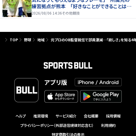
練習拠点が熊本 「好きなことができることは当
たり前じゃない」
2026/08/06 14:36
その他競技
TOP
野球
地域
元プロのOB監督就任で部員激減…「寂しさ」を知る4
アプリ版
ヘルプ
推奨環境
サービス紹介
会社概要
採用情報
プライバシーポリシー（外部送信規律対応含む）
利用規約
特定商取引法の表示