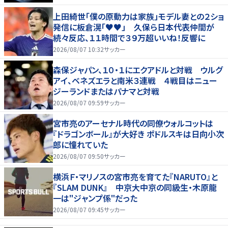
上田綺世「僕の原動力は家族」モデル妻との２ショ
発信に板倉滉「♥♥」 久保ら日本代表仲間が
続々反応、１１時間で３９万超いいね！反響に
2026/08/07 10:32
サッカー
森保ジャパン、１０・１にエクアドルと対戦 ウルグ
アイ、ベネズエラと南米３連戦 ４戦目はニュー
ジーランドまたはパナマと対戦
2026/08/07 09:59
サッカー
宮市亮のアーセナル時代の同僚ウォルコットは
『ドラゴンボール』が大好き ポドルスキは日向小次
郎に憧れていた
2026/08/07 09:50
サッカー
横浜Ｆ・マリノスの宮市亮を育てた『NARUTO』と
『SLAM DUNK』 中京大中京の同級生・木原龍
一は"ジャンプ係"だった
2026/08/07 09:45
サッカー