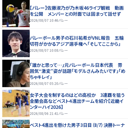
【バレー】佐藤淑乃が乃木坂46ライブ観戦 動画
を公開 メンバーとの対面では固まって話せず
2026/08/07 10:46
バレー
バレーボール男子の石川祐希がVNL報告 五輪
切符がかかるアジア選手権へ「そしてここから」
2026/08/07 10:08
バレー
「誰かと思って…」元バレーボール日本代表 雰
囲気“激変”姿が話題「モデルさんみたいです」「め
ちゃキレイ」
2026/08/07 05:20
バレー
女子大会を制するのはどの高校か 3連覇を狙う
金蘭会高などベスト４進出チームを紹介【近畿イ
ンターハイ2026】
2026/08/06 21:41
バレー
ベスト4進出を懸けた男子3日目（8/7）決勝トーナ