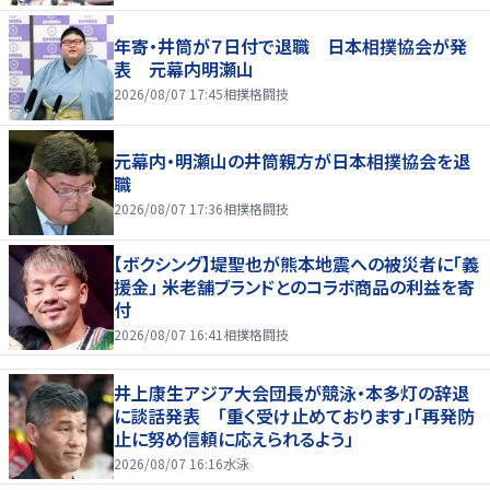
年寄・井筒が７日付で退職 日本相撲協会が発
表 元幕内明瀬山
2026/08/07 17:45
相撲格闘技
元幕内・明瀬山の井筒親方が日本相撲協会を退
職
2026/08/07 17:36
相撲格闘技
【ボクシング】堤聖也が熊本地震への被災者に「義
援金」 米老舗ブランドとのコラボ商品の利益を寄
付
2026/08/07 16:41
相撲格闘技
井上康生アジア大会団長が競泳・本多灯の辞退
に談話発表 「重く受け止めております」「再発防
止に努め信頼に応えられるよう」
2026/08/07 16:16
水泳