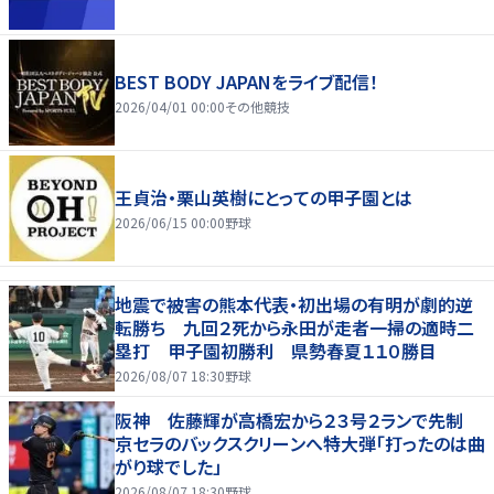
BEST BODY JAPANをライブ配信！
2026/04/01 00:00
その他競技
王貞治・栗山英樹にとっての甲子園とは
2026/06/15 00:00
野球
地震で被害の熊本代表・初出場の有明が劇的逆
転勝ち 九回２死から永田が走者一掃の適時二
塁打 甲子園初勝利 県勢春夏１１０勝目
2026/08/07 18:30
野球
阪神 佐藤輝が高橋宏から２３号２ランで先制
京セラのバックスクリーンへ特大弾「打ったのは曲
がり球でした」
2026/08/07 18:30
野球