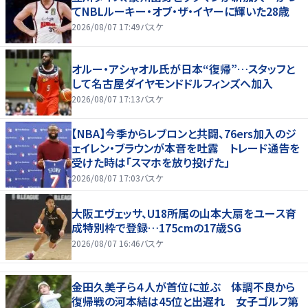
てNBLルーキー・オブ・ザ・イヤーに輝いた28歳
2026/08/07 17:49
バスケ
オルー・アシャオル氏が日本“復帰”…スタッフと
して名古屋ダイヤモンドドルフィンズへ加入
2026/08/07 17:13
バスケ
【NBA】今季からレブロンと共闘、76ers加入のジ
ェイレン・ブラウンが本音を吐露 トレード通告を
受けた時は「スマホを放り投げた」
2026/08/07 17:03
バスケ
大阪エヴェッサ、U18所属の山本大扇をユース育
成特別枠で登録…175cmの17歳SG
2026/08/07 16:46
バスケ
金田久美子ら４人が首位に並ぶ 体調不良から
復帰戦の河本結は45位と出遅れ 女子ゴルフ第