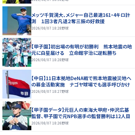
メッツ千賀滉大、メジャー自己最速161・4キロ計
測 １回３者凡退２奪三振の好救援
2026/08/07 18:28
野球
【甲子園】初出場の有明が初勝利 熊本地震の地
元に白星届ける 立命館宇治に逆転勝ち
2026/08/07 18:28
野球
【中日】11日本拠地DeNA戦で熊本地震被災地へ
の募金活動実施 ナゴヤ球場でも選手呼びかけ
2026/08/07 18:27
野球
【甲子園データ】元巨人の東海大甲府・仲沢広基
監督、甲子園で元NPB選手の監督勝利は12人目
2026/08/07 18:26
野球