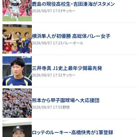
鹿島の現役高校生・吉田湊海がスタメン
2026/08/07 17:53
サッカー
横浜隼人が初優勝 高総体バレー女子
2026/08/07 17:23
バレーボール
三井寺真 J1史上最年少開幕先発
2026/08/07 17:31
サッカー
熊本から甲子園球場へ大応援団
2026/08/07 17:55
野球
ロッテのルーキー・高橋快秀が1軍登録