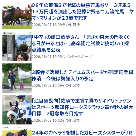
０８年の東海Ｓで衝撃の単勝万馬券Ｖ ３連単５
１３万円超を演出した記憶に残る二刀流牝馬 ヤ
マトマリオンが２３歳で死す
2026/08/07 16:39
その他競技
「中卒」の成田童夢さん 「まさか東大の門をくぐ
る日が来るとは…」高卒認定試験に挑戦！ＡＩ採
点結果を公表
2026/08/07 15:55
ウィンタースポーツ
３厩舎で活躍したテイエムスパーダが競走馬登録
抹消 今後は繁殖入りの予定
2026/08/07 15:59
その他競技
【注目馬動向】佐賀で重賞７勝のサキドリトッケン
はスポーツ報知杯ロータスクラウン賞が秋の最大
目標 ２冠奪取を目指す
2026/08/07 16:02
その他競技
２４年のカペラＳを制したガビーズシスターがＪＲ