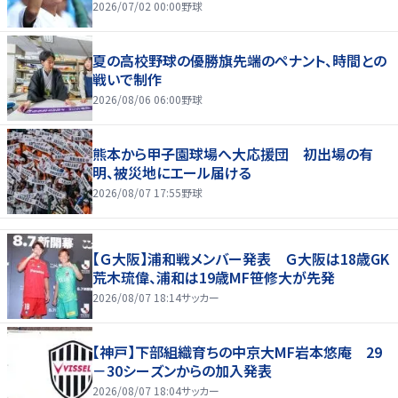
2026/07/02 00:00
野球
夏の高校野球の優勝旗先端のペナント、時間との
戦いで制作
2026/08/06 06:00
野球
熊本から甲子園球場へ大応援団 初出場の有
明、被災地にエール届ける
2026/08/07 17:55
野球
【Ｇ大阪】浦和戦メンバー発表 Ｇ大阪は18歳GK
荒木琉偉、浦和は19歳MF笹修大が先発
2026/08/07 18:14
サッカー
【神戸】下部組織育ちの中京大MF岩本悠庵 29
－30シーズンからの加入発表
2026/08/07 18:04
サッカー