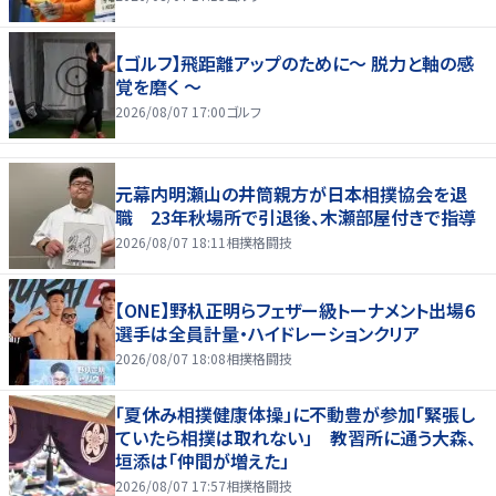
【ゴルフ】飛距離アップのために～ 脱力と軸の感
覚を磨く ～
2026/08/07 17:00
ゴルフ
元幕内明瀬山の井筒親方が日本相撲協会を退
職 23年秋場所で引退後、木瀬部屋付きで指導
2026/08/07 18:11
相撲格闘技
【ONE】野杁正明らフェザー級トーナメント出場６
選手は全員計量・ハイドレーションクリア
2026/08/07 18:08
相撲格闘技
「夏休み相撲健康体操」に不動豊が参加「緊張し
ていたら相撲は取れない」 教習所に通う大森、
垣添は「仲間が増えた」
2026/08/07 17:57
相撲格闘技