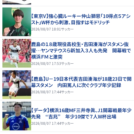
【東京V】強心臓ルーキー仲山獅恩「10得点５アシ
スト」W杯から刺激、目指すはモドリッチ
2026/08/07 18:01
サッカー
鹿島の１８歳現役高校生・吉田湊海がスタメン抜
擢…ヤンマテウスら新加入３人も先発 開幕戦で
横浜ＦＭと激突
2026/08/07 17:53
サッカー
【鹿島】U－19日本代表吉田湊海が18歳23日で開
幕スタメン 内田篤人に次ぐクラブ年少記録
2026/08/07 17:44
サッカー
【データ】横浜16歳MF三井寺眞、J1開幕戦最年少
先発 “吉兆” 年少10傑で７人W杯出場
2026/08/07 17:44
サッカー