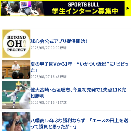
球心会公式アプリ提供開始！
2026/05/27 00:00
野球
夏の甲子園Vから1年…“いかつい近影”に「ビビっ
た」
2026/08/07 16:46
野球
健大高崎・石垣聡志、今夏初先発で1失点11Ｋ完
投勝利
2026/08/07 16:41
野球
八幡商15年ぶり勝利ならず 「エースの田上を送
って勝負と思ったが…」