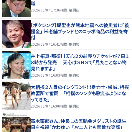
職
2026/08/07 17:36
相撲・格闘技
【ボクシング】堤聖也が熊本地震への被災者に「義
援金」 米老舗ブランドとのコラボ商品の利益を寄
付
2026/08/07 16:41
相撲・格闘技
井上拓真-那須川天心２の前売りチケットが７日１
８時から発売 天心はＳＮＳで「見たことない物
見れますよ」
2026/08/07 16:03
相撲・格闘技
大相撲２人目のイングランド出身力士・栄誠、相撲
教習所で奮闘 「相撲のソングも歌えるようにな
ってきた」
2026/08/07 16:00
相撲・格闘技
高木菜那さん、仲良しの五輪金メダリストの誕生
日を祝福「かわゆい」「お二人とも素敵な笑顔」