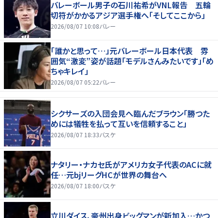
バレーボール男子の石川祐希がVNL報告 五輪
切符がかかるアジア選手権へ「そしてここから」
2026/08/07 10:08
バレー
「誰かと思って…」元バレーボール日本代表 雰
囲気“激変”姿が話題「モデルさんみたいです」「め
ちゃキレイ」
2026/08/07 05:22
バレー
シクサーズの入団会見へ臨んだブラウン「勝つた
めには犠牲を払って互いを信頼すること」
2026/08/07 18:33
バスケ
ナタリー・ナカセ氏がアメリカ女子代表のACに就
任…元bjリーグHCが世界の舞台へ
2026/08/07 18:00
バスケ
立川ダイス、豪州出身ビッグマンが新加入…かつ