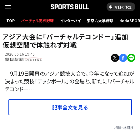
今日の予定
100日前イベントに登場した愛知・名古屋アジア大会のマスコット「ホノホン」=2026年6月11
TOP
バーチャル高校野球
インターハイ
東京六大学野球
dodaSPO
日、名古屋市中村区、溝脇正撮影
（新しいタブ
アジア大会に「バーチャルテコンドー」追加
仮想空間で体触れず対戦
2026.06.16 19:45
9月19日開幕のアジア競技大会で、今年になって追加が
決まった競技「テックボール」の会場と、新たに「バーチャル
テコンドー…
記事全文を見る
相撲・格闘技