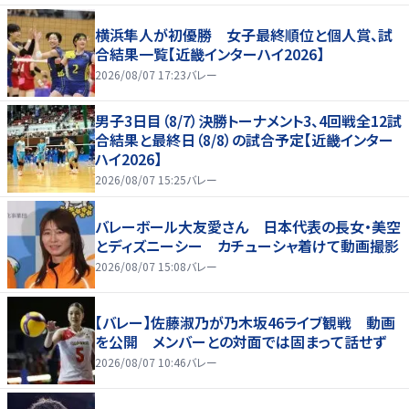
横浜隼人が初優勝 女子最終順位と個人賞、試
合結果一覧【近畿インターハイ2026】
2026/08/07 17:23
バレー
男子3日目（8/7）決勝トーナメント3、4回戦全12試
合結果と最終日（8/8）の試合予定【近畿インター
ハイ2026】
2026/08/07 15:25
バレー
バレーボール大友愛さん 日本代表の長女・美空
とディズニーシー カチューシャ着けて動画撮影
2026/08/07 15:08
バレー
【バレー】佐藤淑乃が乃木坂46ライブ観戦 動画
を公開 メンバーとの対面では固まって話せず
2026/08/07 10:46
バレー