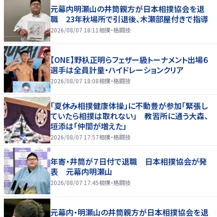
元幕内明瀬山の井筒親方が日本相撲協会を退
職 23年秋場所で引退後、木瀬部屋付きで指導
2026/08/07 18:11
相撲・格闘技
【ONE】野杁正明らフェザー級トーナメント出場６
選手は全員計量・ハイドレーションクリア
2026/08/07 18:08
相撲・格闘技
「夏休み相撲健康体操」に不動豊が参加「緊張し
ていたら相撲は取れない」 教習所に通う大森、
垣添は「仲間が増えた」
2026/08/07 17:57
相撲・格闘技
年寄・井筒が７日付で退職 日本相撲協会が発
表 元幕内明瀬山
2026/08/07 17:45
相撲・格闘技
元幕内・明瀬山の井筒親方が日本相撲協会を退