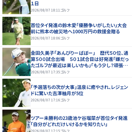
１日
2026/08/07 18:11
ゴルフ
首位タイ発進の鈴木愛「優勝争いがしたい」大会
前に熊本の被災地へ1000万円の救援金贈る
2026/08/07 18:06
ゴルフ
金田久美子「あんびりーばぼー」 歴代５０位、通
算５００試合出場 ５０１試合目は好発進「嫌だっ
たゴルフが最近は楽しいかも」「もう少し？頑張り
たいな」
2026/08/07 17:35
ゴルフ
「予選落ちの次が大事」温泉に癒やされ、レジェン
ドに驚いた吉澤柚月が5位
2026/08/07 17:16
ゴルフ
ツアー未勝利の23歳池ケ谷瑠菜が首位タイ発進
「自分がどれだけいけるかを知りたい」
2026/08/07 17:15
ゴルフ