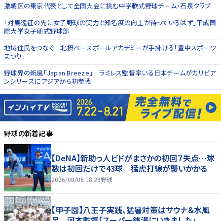
激戦区の東京代表として全国大会に挑む中学軟式野球チーム・石泉クラブ
「対馬遠征の先に女子野球の実力と知名度の向上が待っているはず」平成国
際大学女子硬式野球部
地域住民をつなぐ 北摂ベースボールアカデミーが手掛ける「豊中スポーツ
まつり」
野球界の新風「Japan Breeze」 ラミレス監督率いる日本チームがカリビア
ンシリーズにアジアから初参戦
野球
の新着記事
【DeNA】新助っ人ビドがまさかの初回７失点…球
数は初回だけで43球 猛虎打線が襲いかかる
2026/08/06 18:29
野球
【甲子園】八王子実践、猛暑対策はサウナ＆水風
呂 河本監督「スーパー銭湯にいきました」