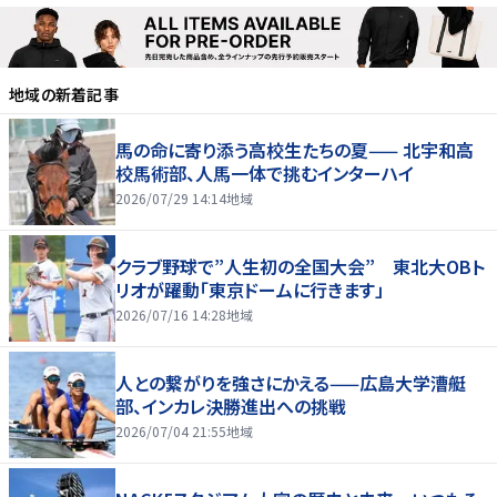
地域
の新着記事
馬の命に寄り添う高校生たちの夏—— 北宇和高
校馬術部、人馬一体で挑むインターハイ
2026/07/29 14:14
地域
クラブ野球で”人生初の全国大会” 東北大OBト
リオが躍動「東京ドームに行きます」
2026/07/16 14:28
地域
人との繋がりを強さにかえる——広島大学漕艇
部、インカレ決勝進出への挑戦
2026/07/04 21:55
地域