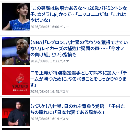
「この笑顔は破壊力あるな〜」20歳バドミントン女
子、カメラに向かって…「ニッコニコだね」「これは
やばいな」
2026/08/05 16:00
バレー
【NBA】「レブロン、八村塁の代わりを獲得できてい
ない」レイカーズの補強に疑問の声……「今オフ
の負け組」という指摘も
2026/08/06 17:33
バスケ
ニモ正義が特別指定選手として熊本に加入…「チ
ームが勝つために、やるべきことをしっかりやりま
す」
2026/08/06 16:49
バスケ
【バスケ】八村塁、日の丸を背負う覚悟 「子供た
ちの憧れに」「日本代表である風格を」
2026/08/06 16:19
バスケ