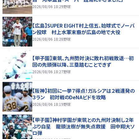
2026/08/06 18:29
野球
【広島】SUPER EIGHT村上信五、始球式でノーバ
ン投球 村上水軍末裔が広島の地で大役
2026/08/06 18:28
野球
【甲子園】東筑、九州勢対決に敗れ初戦敗退…初
回の先頭弾以降、三塁踏むことできず
2026/08/06 18:27
野球
【阪神】初回に一挙７得点！ガルシアは２戦連発の
３ラン 初対戦のDeNAビドを攻略
2026/08/06 18:19
野球
【甲子園】神村学園が東筑との九州対決制し２年
ぶり白星 龍頭汰樹が無失点救援 田中翔大ソ
ロ弾