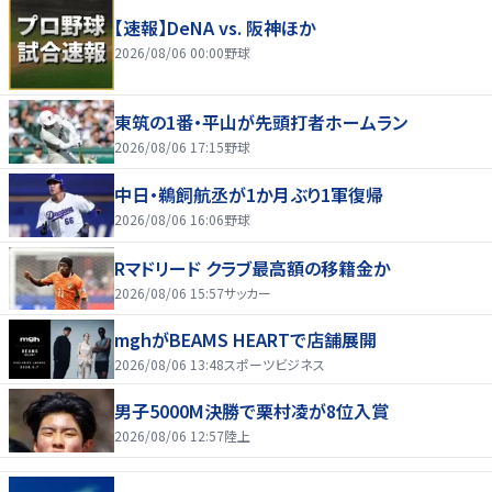
【速報】DeNA vs. 阪神ほか
2026/08/06 00:00
野球
東筑の1番・平山が先頭打者ホームラン
2026/08/06 17:15
野球
中日・鵜飼航丞が1か月ぶり1軍復帰
2026/08/06 16:06
野球
Rマドリード クラブ最高額の移籍金か
2026/08/06 15:57
サッカー
mghがBEAMS HEARTで店舗展開
2026/08/06 13:48
スポーツビジネス
男子5000M決勝で栗村凌が8位入賞
2026/08/06 12:57
陸上