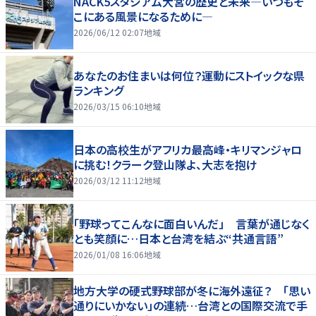
NACK5スタジアム大宮の歴史と未来―いつもそ
こにある風景になるために―
2026/06/12 02:07
地域
あなたのお住まいは何位？運動にストイックな県
ランキング
2026/03/15 06:10
地域
日本の高校生がアフリカ最高峰・キリマンジャロ
に挑む！クラーク登山隊よ、大志を抱け
2026/03/12 11:12
地域
「野球ってこんなに面白いんだ」 言葉が通じなく
とも笑顔に…日本と台湾を結ぶ“共通言語”
2026/01/08 16:06
地域
地方大学の硬式野球部が冬に海外遠征？ 「思い
通りにいかない」の連続…台湾との国際交流で手