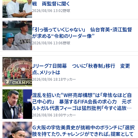
戦 両監督に聞く
2026/08/06 13:02
野球
「引っ張っていくじゃない」 仙台育英・須江監督
が求める“令和のリーダー像”
2026/08/06 13:06
野球
Ｊリーグ７日開幕 ついに「秋春制」移行 変更
点、メリットは
2026/08/06 18:18
サッカー
混乱を招いた“W杯売却構想”は「卑怯なほど自
己中心的」 暴落するFIFA会長の求心力 元ポ
ルトガル代表フィーゴは猛烈批判「今すぐ追放す
べきだ」
2026/08/06 18:00
サッカー
Ｇ大阪の宇佐美貴史が挑戦中のボランチに「選択
肢を持てたり、チャレンジができれば。提案として