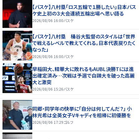
【バスケ】八村塁「ロス五輪で１勝したい」日本バス
ケ史上初の３大会連続五輪出場へ思い語る
2026/08/06 16:00
バスケ
【バスケ】八村塁 桶谷大監督のスタイルは「世界
で戦えるレベルで教えてくれる。日本代表戻りたく
なった」
2026/08/06 16:00
バスケ
早稲田大、精華大に敗れるもAUBL決勝Tには進
出確定済み…次戦は予選で白鷗大を破った高麗
大と激突
2026/08/06 15:26
バスケ
同郷・同学年の快挙に「自分は何してんだ？」 小
林光希は全英女子Vキャディを相棒に初優勝を
2026/08/06 17:29
ゴルフ