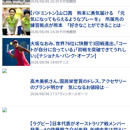
2026/08/06 16:35
その他競技
【バドミントン】山口茜 熊本に勇気届ける 「元
気になってもらえるようなプレーを」 所属先の
練習拠点が熊本 「好きなことができることは当
たり前じゃない」
2026/08/06 14:36
その他競技
大坂なおみ、世界76位に快勝で3回戦進出。「コー
トが自分に合っている」「初戦を突破できてうれし
い」[ナショナル・バンク・オープン]
2026/08/06 14:05
テニス
高木美帆さん、国民栄誉賞のドレス、アクセサリー
のブランド明かす 気になるお値段は…
2026/08/06 17:57
ウィンタースポーツ
【ラグビー】日本代表がオーストラリア戦メンバー
発表…SO伊藤龍之介が先発、矢崎由高は控えに