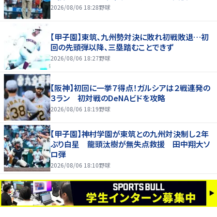
2026/08/06 18:28
野球
【甲子園】東筑、九州勢対決に敗れ初戦敗退…初
回の先頭弾以降、三塁踏むことできず
2026/08/06 18:27
野球
【阪神】初回に一挙７得点！ガルシアは２戦連発の
３ラン 初対戦のDeNAビドを攻略
2026/08/06 18:19
野球
【甲子園】神村学園が東筑との九州対決制し２年
ぶり白星 龍頭汰樹が無失点救援 田中翔大ソ
ロ弾
2026/08/06 18:10
野球