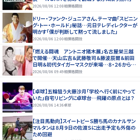
2026/08/06 12:08
相撲格闘技
ドリー・ファンク・ジュニアさん、テーマ曲「スピニン
グ・トー・ホールド」秘話…元日テレディレクターが
明かす「僕が判断して黙って流しました」
2026/08/06 12:00
相撲格闘技
「燃える闘魂 アントニオ猪木展」名古屋栄三越
で開催…天山広吉＆武藤敬司＆藤波辰爾＆前田
日明＆初代タイガーマスクが来場…８・２６から９・
７まで
2026/08/06 09:49
相撲格闘技
【卓球】五輪狙う大藤沙月「学校へ行く前にやって
いた」自宅リビングに卓球台…飛躍の原点とは？
2026/08/06 14:36
卓球
【注目馬動向】スイートピーＳ勝ち馬のカナルサン
マルタンは８月９日の佐渡Ｓに出走予定も外傷の
ため回避