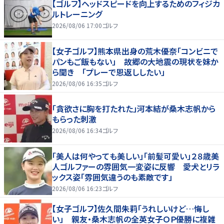
【ゴルフ】ヘッドスピードを向上するためのフィジカ
ルトレーニング
2026/08/06 17:00
ゴルフ
【女子ゴルフ】熊本県出身の荒木優奈「コンビニで
パンもご飯もない」 故郷の大地震の現状を妹か
ら聞き 「プレーで恩返ししたい」
2026/08/06 16:35
ゴルフ
「貪欲さに胸を打たれた」河本結が桑木志帆から
もらった刺激
2026/08/06 16:34
ゴルフ
「美人は何やっても美しい」「前髪可愛い」２８歳美
人ゴルファーの雰囲気一変姿に反響 愛犬とリラ
ックス姿「雰囲気違うのも素敵です」
2026/08/06 16:23
ゴルフ
【女子ゴルフ】佐久間朱莉「うれしいけど…悔し
い」 親友・桑木志帆の全英女子ＯＰ優勝に複雑