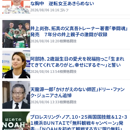
な胸中 逆転女王あきらめない
2026/08/06 16:16
ゴルフ
井上尚弥、拓真の父真吾トレーナー著書「拳闘魂」
発売 ７年分の井上親子の激闘が収録
2026/08/06 18:20
相撲格闘技
阿部詩、２歳誕生日の愛犬を祝福抱っこ「生まれ
てきてくれてありがと。幸せにするぞ～」と誓い
2026/08/06 13:54
相撲格闘技
天龍源一郎「かけがえのない師匠」ドリー・ファン
ク・ジュニアさん追悼
2026/08/06 13:33
相撲格闘技
プロレスリング・ノア、１０・２５両国国技館＆１２・３
１横浜ＢＵＮＴＡＩで「無料観戦キャンペーン」発
表…「ＮＯＡＨを初めて観戦する方に限り無料」