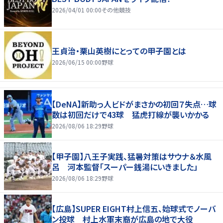
2026/04/01 00:00
その他競技
王貞治・栗山英樹にとっての甲子園とは
2026/06/15 00:00
野球
【DeNA】新助っ人ビドがまさかの初回７失点…球
数は初回だけで43球 猛虎打線が襲いかかる
2026/08/06 18:29
野球
【甲子園】八王子実践、猛暑対策はサウナ＆水風
呂 河本監督「スーパー銭湯にいきました」
2026/08/06 18:29
野球
【広島】SUPER EIGHT村上信五、始球式でノーバ
ン投球 村上水軍末裔が広島の地で大役