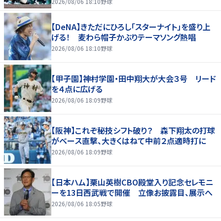
2026/08/06 18:10
野球
【DeNA】きただにひろし「スターナイト」を盛り上
げる！ 麦わら帽子かぶりテーマソング熱唱
2026/08/06 18:10
野球
【甲子園】神村学園・田中翔大が大会３号 リード
を４点に広げる
2026/08/06 18:09
野球
【阪神】これぞ秘技シフト破り？ 森下翔太の打球
がベース直撃、大きくはねて中前２点適時打に
2026/08/06 18:09
野球
【日本ハム】栗山英樹CBO殿堂入り記念セレモニ
ーを13日西武戦で開催 立像お披露目、展示へ
2026/08/06 18:05
野球