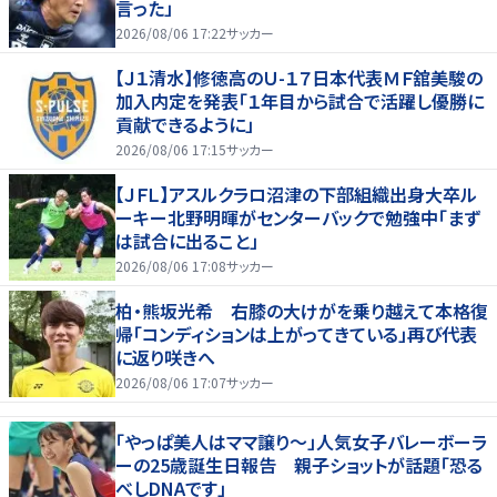
言った」
2026/08/06 17:22
サッカー
【Ｊ１清水】修徳高のＵ-１７日本代表ＭＦ舘美駿の
加入内定を発表「１年目から試合で活躍し優勝に
貢献できるように」
2026/08/06 17:15
サッカー
【ＪＦＬ】アスルクラロ沼津の下部組織出身大卒ル
ーキー北野明暉がセンターバックで勉強中「まず
は試合に出ること」
2026/08/06 17:08
サッカー
柏・熊坂光希 右膝の大けがを乗り越えて本格復
帰「コンディションは上がってきている」再び代表
に返り咲きへ
2026/08/06 17:07
サッカー
「やっぱ美人はママ譲り～」人気女子バレーボーラ
ーの25歳誕生日報告 親子ショットが話題「恐る
べしDNAです」