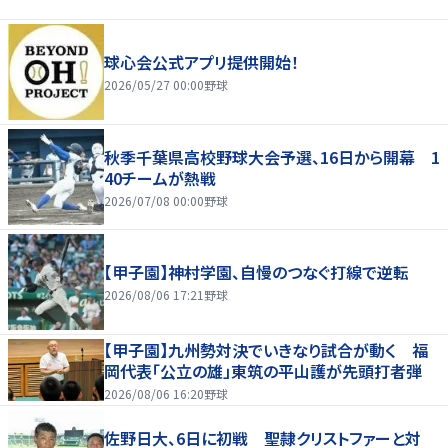
球心会公式アプリ提供開始！
2026/05/27 00:00
野球
秋季千葉県高校野球大会予選、16日から開幕 1
40チームが熱戦
2026/07/08 00:00
野球
【甲子園】神村学園、自慢のつなぐ打線で逆転
2026/08/06 17:21
野球
【甲子園】九州勢対決でいきなり試合が動く 福
岡代表「公立の雄」東筑の平山護が先頭打者弾
2026/08/06 16:20
野球
佐野日大、6日に初戦 聖隷クリストファーと対