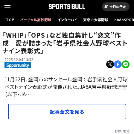
今日の予定
TOP
バーチャル高校野球
インターハイ
東京六大学野球
dodaSPO
（新しいタブ
「WHIP」「OPS」など独自集計し“恋文”作
成 愛が詰まった「岩手県社会人野球ベスト
ナイン表彰式」
2025.12.04 13:32
11月22日、盛岡市のサンセール盛岡で岩手県社会人野球
ベストナイン表彰式が開催された。JABA岩手県野球連盟
（以下・JA…
記事全文を見る
野球
地域