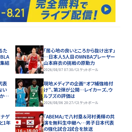
るた
「居心地の良いところから抜け出す」
BLA
…日本人5人目のWNBAプレーヤー
が集結
山本麻衣の挑戦の原動力
2026/08/07 07:30
バスケットボール
代表
現地メディアの企画“オフ補強格付
ない
け”、第2弾が公開…レイカーズ、ウ
いかな
ルブズの評価は
2026/08/06 20:27
バスケットボール
くナゲ
『ABEMA』で八村塁＆河村勇輝の共
と1年
演を無料生中継へ…男子日本代表
の強化試合2試合を放送