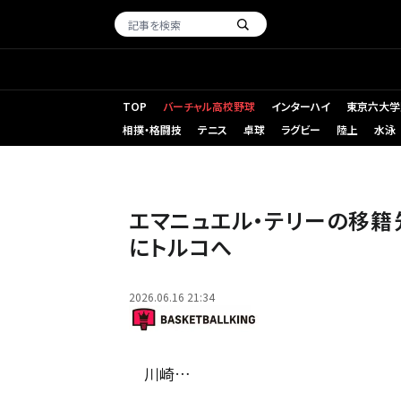
TOP
バーチャル高校野球
インターハイ
東京六大学
相撲・格闘技
テニス
卓球
ラグビー
陸上
水泳
トルコのトラブゾンスポルへ移籍することが決まった川崎のテリー
エマニュエル・テリーの移籍
にトルコへ
2026.06.16 21:34
川崎…