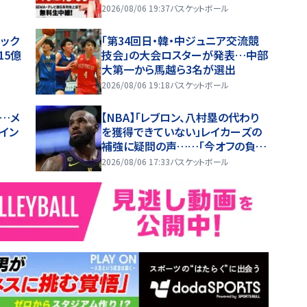
2026/08/06 19:37
バスケットボール
ルック
「第34回日・韓・中ジュニア交流競
15億
技会」の大会ロスターが発表…中部
大第一から馬越ら3名が選出
2026/08/06 19:18
バスケットボール
…メ
【NBA】「レブロン、八村塁の代わり
イン
を獲得できていない」レイカーズの
補強に疑問の声……「今オフの負け
組」という指摘も
2026/08/06 17:33
バスケットボール