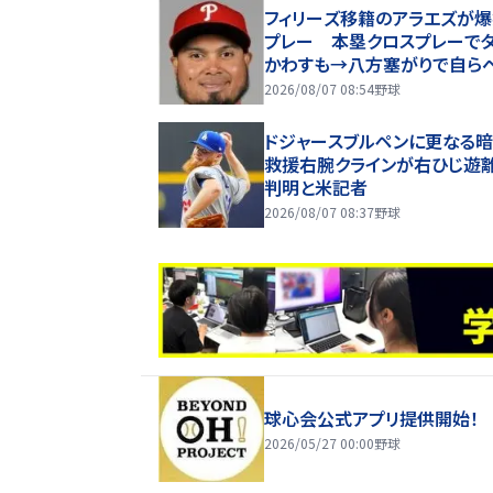
フィリーズ移籍のアラエズが
プレー 本塁クロスプレーで
かわすも→八方塞がりで自ら
に退散 あっけにとられる球審
2026/08/07 08:54
野球
っちゃ笑った」
ドジャースブルペンに更なる
救援右腕クラインが右ひじ遊
判明と米記者
2026/08/07 08:37
野球
球心会公式アプリ提供開始！
2026/05/27 00:00
野球