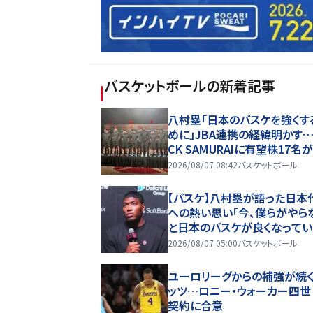
バスケットボール
の新着記事
八村塁「日本のバスケを強くす
めに」JBA連携の経緯明かす…
CK SAMURAIに有望株17名
2026/08/07 08:42
バスケットボール
【バスケ】八村塁が語った日本
への熱い思い「今、僕らがやら
と日本のバスケが良くなって
い」
2026/08/07 05:00
バスケットボール
ユーロリーグからの補強が続
ッツ…ロニー・ウォーカー四世
契約に合意