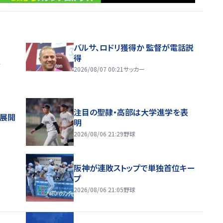
バルサ、ロドリ獲得か 監督が電話説
得
ス
2026/08/07 00:21
サッカー
注目の聖隷・高部は大学進学を表
舗展開
明
2026/08/06 21:29
野球
阪神が連敗ストップで単独首位キー
プ
2026/08/06 21:05
野球