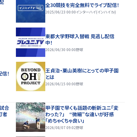
配
全30競技を完全無料でライブ配信！
2025/06/23 00:00
インターハイ(インハイ.tv)
東都大学野球入替戦 見逃し配信
中！
2026/06/30 00:00
野球
王貞治・栗山英樹にとっての甲子園
配信！
とは
2026/06/15 00:00
野球
３試合
甲子園で早くも話題の斬新ユニ「変
打者
わった？」 “微細”な違いが好感
「めちゃくちゃ良い」
2026/08/07 09:02
野球