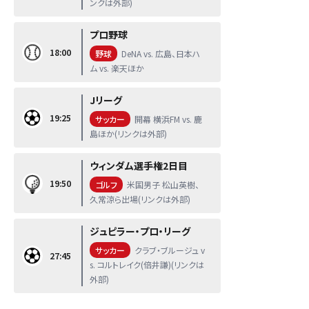
ンクは外部)
プロ野球
18:00
野球
DeNA vs. 広島、日本ハ
ム vs. 楽天ほか
Jリーグ
19:25
サッカー
開幕 横浜FM vs. 鹿
島ほか(リンクは外部)
ウィンダム選手権2日目
19:50
ゴルフ
米国男子 松山英樹、
久常涼ら出場(リンクは外部)
ジュピラー・プロ・リーグ
サッカー
クラブ・ブルージュ v
27:45
s. コルトレイク(倍井謙)(リンクは
外部)