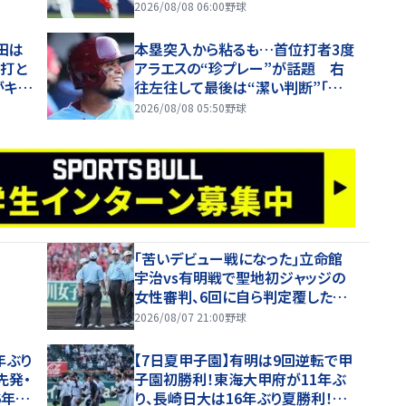
「チーム勝たせたかった」
2026/08/08 06:00
野球
田は
本塁突入から粘るも…首位打者3度
投打と
アラエスの“珍プレー”が話題 右
がキー
往左往して最後は“潔い判断”「彼
り選
はニンジャになれなかった」「面白す
2026/08/08 05:50
野球
ぎる」
｢苦いデビュー戦になった｣立命館
宇治vs有明戦で聖地初ジャッジの
女性審判、6回に自ら判定覆したプ
レーを謝罪【26年夏甲子園】
2026/08/07 21:00
野球
年ぶり
【7日夏甲子園】有明は9回逆転で甲
先発・
子園初勝利！東海大甲府が11年ぶ
6年夏
り、長崎日大は16年ぶり夏勝利！健