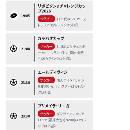
リポビタンDチャレンジカッ
プ2026
19:05
ラグビー
日本代表 vs. オース
トラリア代表(リンクは外部)
カラバオカップ
サッカー
1回戦 コルチェスタ
21:00
ー vs. サウサンプトン(菅原由勢
ら)ほか(リンクは外部)
エールディヴィジ
サッカー
NECナイメヘン(小
23:30
川航基) vs. テルスターほか(リン
クは外部)
プリメイラ・リーガ
サッカー
ギマラインス vs. ア
23:30
ロウカ(福井太智)(26:00)ほか(リ
ンクは外部)