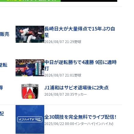
長崎日大が大量得点で15年ぶり白
般販売
星
2026/08/07 21:29
野球
中日が逆転勝ちで4連勝 9回に適時
逆転
打
2026/08/07 21:01
野球
得
J1浦和はサビオ退場後に2失点
2026/08/07 20:35
サッカー
配
全30競技を完全無料でライブ配信！
2025/06/22 00:00
インターハイ(インハイ.tv)