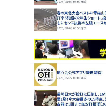
2026/08/08 06:00
野球
春の東北大会ベスト4・青森山
打率5割超の2年生ショート、
もにセンス抜群の左腕エース
マン【26年夏甲子園・ベンチ入
2026/08/08 05:55
野球
手】
球心会公式アプリ提供開始！
2026/05/27 00:00
野球
長崎日大が投打に圧倒し、16
夏1勝！今大会最多の15得点、
古賀は5回まで無安打投球【2