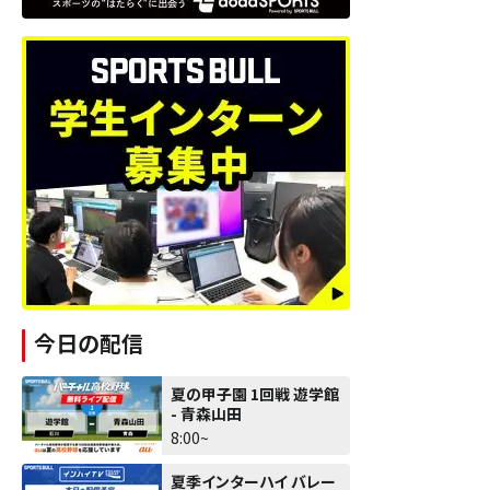
今日の配信
夏の甲子園 1回戦 遊学館
- 青森山田
8:00~
夏季インターハイ バレー