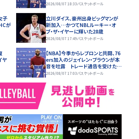
2026/08/07 18:33
バスケットボール
女子
立川ダイス、豪州出身ビッグマンが
HCが
新加入…かつてNBLルーキー・オ
ブ・ザ・イヤーに輝いた28歳
2026/08/07 17:49
バスケットボール
復
【NBA】今季からレブロンと共闘、76
イヤ
ers加入のジェイレン・ブラウンが本
音を吐露 トレード通告を受けた時
は「スマホを放り投げた」
2026/08/07 17:03
バスケットボール