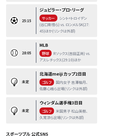
ジュピラー・プロ・リーグ
サッカー
シント=トロイデン
25:15
(谷口彰悟ら) vs. ロンメルSK(27:
45)ほか(リンクは外部)
MLB
28:05
野球
Rソックス(吉田正尚) vs.
アスレチックス(29:10)ほか
北海道meiji カップ2日目
未定
ゴルフ
国内女子 吉澤柚月、
佐藤心結ら出場(リンクは外部)
ウィンダム選手権3日目
未定
ゴルフ
米国男子 松山英樹、
久常涼ら出場(リンクは外部)
スポーツブル 公式SNS