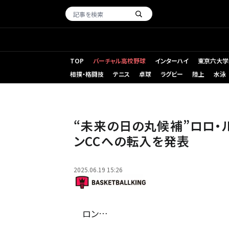
TOP
バーチャル高校野球
インターハイ
東京六大学
相撲・格闘技
テニス
卓球
ラグビー
陸上
水泳
さらなる成長を求めて新しい環境に身を投じるルドルフ [写真]＝Cal Sta
“未来の日の丸候補”ロロ・ル
ンCCへの転入を発表
2025.06.19 15:26
ロン…