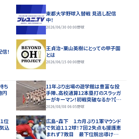
東都大学野球入替戦 見逃し配信
中！
2026/06/30 00:00
野球
王貞治・栗山英樹にとっての甲子園
配信！
とは
2026/06/15 00:00
野球
持ち
11年ぶり出場の遊学館は豊富な投
億円
手陣、高校通算12本塁打のスラッガ
ーがキーマン！初戦突破なるか？【夏
の甲子園・ベンチ入り選手紹介】
2026/08/08 06:05
野球
「１位
広島・森下 １カ月ぶり１軍マウンド
意気込
で気迫１１２球！７回２失点も援護恵
まれず７敗目 最下位脱出導けず