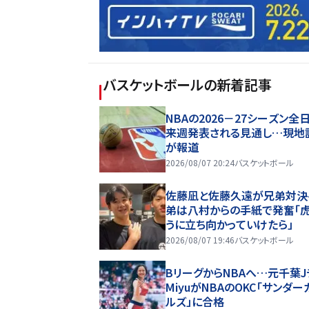
バスケットボール
の新着記事
NBAの2026－27シーズン全
来週発表される見通し…現地
が報道
2026/08/07 20:24
バスケットボール
佐藤凪と佐藤久遠が兄弟対決
弟は八村からの手紙で発奮「
うに立ち向かっていけたら」
2026/08/07 19:46
バスケットボール
BリーグからNBAへ…元千葉J
MiyuがNBAのOKC「サンダー
ルズ」に合格