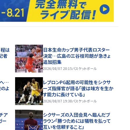
日程は
日本生命カップ男子代表ロスター
記者
決定…広島の三谷桂司朗が急きょ
追加招集
2026/08/07 20:15
バスケットボール
へ…
レブロンPG起用の可能性をシクサ
虎のよ
ーズ指揮官が語る「彼は味方を生か
す能力に長けている」
2026/08/07 19:38
バスケットボール
チア
シクサーズの入団会見へ臨んだブ
ガー
ラウン「勝つためには犠牲を払って
互いを信頼すること」