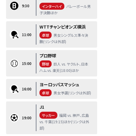
9:30
インターハイ
バレーボール男
子決勝ほか
WTTチャンピオンズ横浜
11:00
卓球
男女シングルス準々決
勝(リンクは外部)
プロ野球
15:00
野球
巨人 vs. ヤクルト、日本
ハム vs. 楽天(18:00)ほか
ヨーロッパスマッシュ
16:00
卓球
男女予選(リンクは外部)
J1
サッカー
福岡 vs. 神戸、広島
19:00
vs. 千葉(19:15)ほか(リンクは外
部)