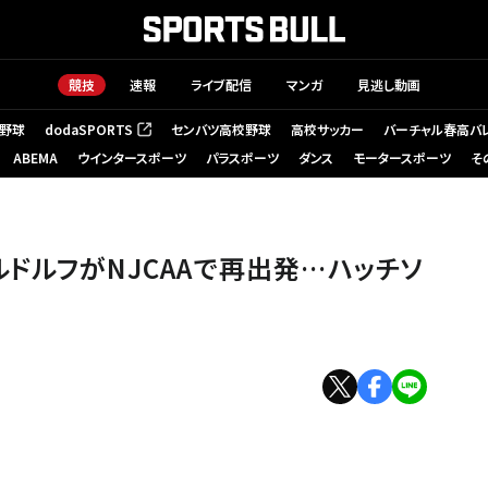
競技
速報
ライブ配信
マンガ
見逃し動画
野球
dodaSPORTS
センバツ高校野球
高校サッカー
バーチャル春高バ
（新しいタブで開く）
ABEMA
ウインタースポーツ
パラスポーツ
ダンス
モータースポーツ
そ
te Fullerton Athletics
ドルフがNJCAAで再出発…ハッチソ