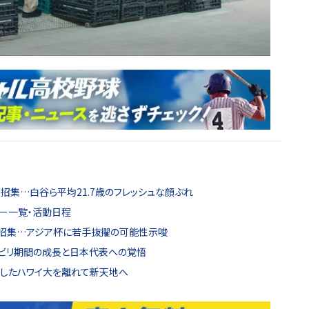
招集…白谷ら平均21.7歳のフレッシュな顔ぶれ
バー一覧・活動日程
名招集…アジア杯に若手抜擢の可能性示唆
ビリ期間の成長と日本代表への覚悟
籍したハワイ大を離れて新天地へ