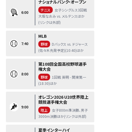
ナショナルバンク・オープン
テニス
女子シングルス3回戦
6:00
大坂なおみ vs. メルテンスほか
(リンクは外部)
MLB
7:40
野球
Dバックス vs. ドジャース
(佐々木先発予定)(10:40)ほか
第108回全国高校野球選手
権大会
8:00
野球
1回戦 英明 - 関東第一
(18:30)ほか
オレゴン2026 U20世界陸上
競技選手権大会
9:00
陸上
女子800m準決勝、男子
3000m決勝ほか(リンクは外部)
夏季インターハイ