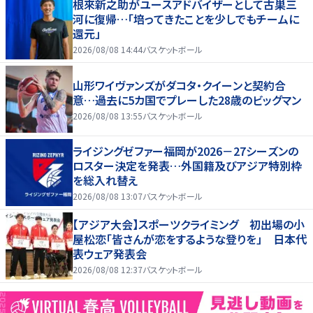
根來新之助がユースアドバイザーとして古巣三
河に復帰…「培ってきたことを少しでもチームに
還元」
2026/08/08 14:44
バスケットボール
山形ワイヴァンズがダコタ・クイーンと契約合
意…過去に5カ国でプレーした28歳のビッグマン
2026/08/08 13:55
バスケットボール
ライジングゼファー福岡が2026－27シーズンの
ロスター決定を発表…外国籍及びアジア特別枠
を総入れ替え
2026/08/08 13:07
バスケットボール
【アジア大会】スポーツクライミング 初出場の小
屋松恋「皆さんが恋をするような登りを」 日本代
表ウェア発表会
2026/08/08 12:37
バスケットボール