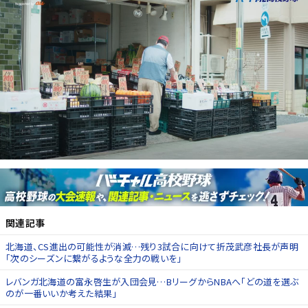
関連記事
北海道、CS進出の可能性が消滅…残り3試合に向けて折茂武彦社長が声明
「次のシーズンに繋がるような全力の戦いを」
レバンガ北海道の富永啓生が入団会見…BリーグからNBAへ「どの道を選ぶ
のが一番いいか考えた結果」