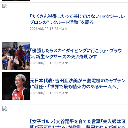
「たくさん説得したって感じではない」マクシー、レ
ブロンの“リクルート活動”を語る
2026/08/08 16:28
バスケ
「優勝したらスカイダイビングに行こう」…ブラウ
ン、新生シクサーズの交流を明かす
2026/08/08 15:53
バスケ
元日本代表・吉田亜沙美が三菱電機のキャプテン
に就任…「世界で最も結束力のあるチームへ」
2026/08/08 15:51
バスケ
【女子ゴルフ】大谷翔平を育てた言葉「先入観は可
能が不可能になる」が教訓 藤田かれんが初Ｖへ