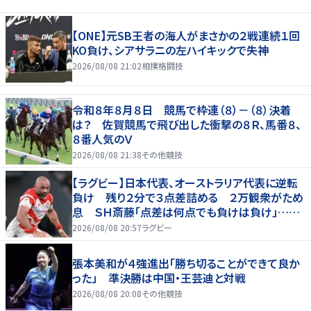
【ONE】元SB王者の海人がまさかの２戦連続１回
KO負け、シアサラニの左ハイキックで失神
2026/08/08 21:02
相撲格闘技
令和８年８月８日 競馬で枠連（８）－（８）決着
は？ 佐賀競馬で飛び出した衝撃の８Ｒ、馬番８、
８番人気のＶ
2026/08/08 21:38
その他競技
【ラグビー】日本代表、オーストラリア代表に逆転
負け 残り２分で３点差詰める ２万観衆がため
息 ＳＨ斎藤「点差は何点でも負けは負け」…前
半にＳＯ伊藤龍が先制トライ、３２ー３５で惜敗
2026/08/08 20:57
ラグビー
張本美和が４強進出「勝ち切ることができて良か
った」 準決勝は中国・王芸迪と対戦
2026/08/08 20:08
その他競技