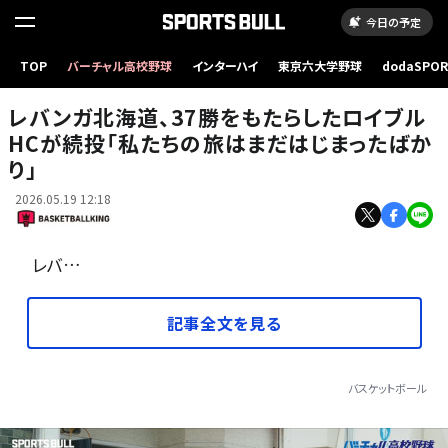
今日の予定
TOP
バーチャル高校野球
インターハイ
東京六大学野球
dodaSPO
北海道との契約継続が発表されたトーステン・ロイブルヘッドコーチ [写真]＝B.LEAGUE
（新しいタブ
レバンガ北海道、37勝をもたらしたロイブル
HCが続投「私たちの旅はまだはじまったばか
り」
2026.05.19 12:18
レバ…
記事全文を見る
バスケットボール