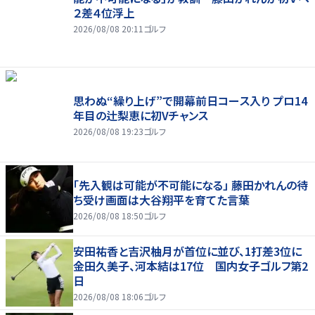
２差４位浮上
2026/08/08 20:11
ゴルフ
思わぬ“繰り上げ”で開幕前日コース入り プロ14
年目の辻梨恵に初Vチャンス
2026/08/08 19:23
ゴルフ
「先入観は可能が不可能になる」 藤田かれんの待
ち受け画面は大谷翔平を育てた言葉
2026/08/08 18:50
ゴルフ
安田祐香と吉沢柚月が首位に並び、1打差3位に
金田久美子、河本結は17位 国内女子ゴルフ第2
日
2026/08/08 18:06
ゴルフ