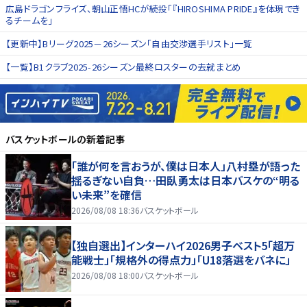
広島ドラゴンフライズ、朝山正悟HCが続投「『HIROSHIMA PRIDE』を体現でき
るチームを」
【更新中】Bリーグ2025－26シーズン「自由交渉選手リスト」一覧
【一覧】B1クラブ2025-26シーズン最終ロスターの去就まとめ
バスケットボール
の新着記事
「誰が何を言おうが、僕は日本人」八村塁が語った
揺るぎない自負…田臥勇太は日本バスケの“明る
い未来”を確信
2026/08/08 18:36
バスケットボール
【独自選出】インターハイ2026男子ベスト5「超万
能戦士」「規格外の得点力」「U18落選をバネに」
2026/08/08 18:00
バスケットボール