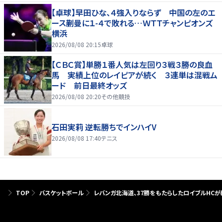
【卓球】早田ひな、４強入りならず 中国の左のエ
ース蒯曼に１-４で敗れる…ＷＴＴチャンピオンズ
横浜
2026/08/08 20:15
卓球
【ＣＢＣ賞】単勝１番人気は左回り３戦３勝の良血
馬 実績上位のレイピアが続く ３連単は混戦ム
ード 前日最終オッズ
2026/08/08 20:20
その他競技
石田実莉 逆転勝ちでインハイV
2026/08/08 17:40
テニス
TOP
バスケットボール
レバンガ北海道、37勝をもたらしたロイブルHCが