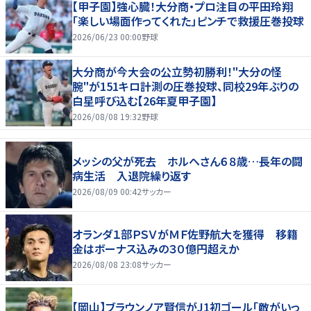
【甲子園】強心臓！大分商・プロ注目の平田玲翔
「楽しい場面作ってくれた」ピンチで救援圧巻投球
2026/06/23 00:00
野球
大分商が今大会の公立勢初勝利！"大分の怪
腕"が151キロ計測の圧巻投球、同校29年ぶりの
白星呼び込む【26年夏甲子園】
2026/08/08 19:32
野球
メッシの父が死去 ホルヘさん６８歳…長年の闘
病生活 入退院繰り返す
2026/08/09 00:42
サッカー
オランダ１部ＰＳＶがＭＦ佐野航大を獲得 移籍
金はボーナス込みの３０億円超えか
2026/08/08 23:08
サッカー
【岡山】ブラウンノア賢信がJ1初ゴール「敵がいっ