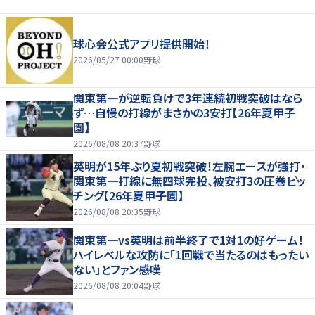
球心会公式アプリ提供開始！
2026/05/27 00:00
野球
関東第一が逆転負けで3年連続初戦突破はなら
ず…自慢の打線がまさかの3安打【26年夏甲子
園】
2026/08/08 20:37
野球
英明が15年ぶり夏初戦突破！左腕エースが強打・
関東第一打線に無四球完投、被安打3の圧巻ピッ
チング【26年夏甲子園】
2026/08/08 20:35
野球
関東第一vs英明は前半終了で1対1の好ゲーム！
ハイレベルな攻防に「1回戦で当たるのはもったい
ない」とファン感嘆
2026/08/08 20:04
野球