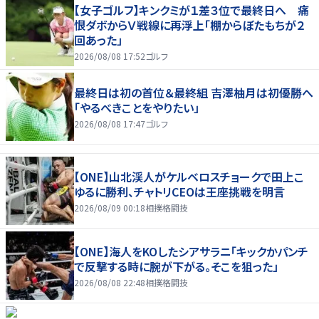
【女子ゴルフ】キンクミが１差３位で最終日へ 痛
恨ダボからＶ戦線に再浮上「棚からぼたもちが２
回あった」
2026/08/08 17:52
ゴルフ
最終日は初の首位＆最終組 吉澤柚月は初優勝へ
「やるべきことをやりたい」
2026/08/08 17:47
ゴルフ
【ONE】山北渓人がケルベロスチョークで田上こ
ゆるに勝利、チャトリCEOは王座挑戦を明言
2026/08/09 00:18
相撲格闘技
【ONE】海人をKOしたシアサラニ「キックかパンチ
で反撃する時に腕が下がる。そこを狙った」
2026/08/08 22:48
相撲格闘技