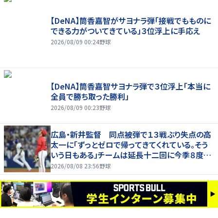
【DeNA】筒香嘉智がサヨナラ弾「接戦でもものに
できる力がついてきている」３位浮上に手応え
2026/08/09 00:24
野球
【DeNA】筒香嘉智サヨナラ弾で３位浮上「本当に
全員で勝ち取った勝利」
2026/08/09 00:23
野球
広島・新井監督 同点被弾で１３戦ぶり失点の高
太一に「ずっとゼロで帰ってきてくれている。そう
いう日もある」チームは延長十二回に今季８度目
サヨナラ負け
2026/08/08 23:56
野球