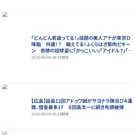
「どんどん若返ってる！」話題の美人アナが東京Ｄ
降臨 何歳！？ 鍛えてる！ふくらはぎ筋肉ピキー
ン 奇跡の投球姿に「かっこいい」「アイドル？」「女
神」
2026/08/09 00:29
野球
【広島】延長12回アドゥワ誠がサヨナラ弾浴び４連
敗、借金最多17 ８回高太一に続き先頭被弾
2026/08/09 00:24
野球