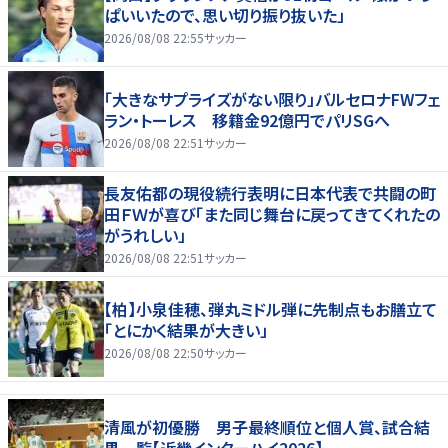
ぱいいたので、思い切り振り抜いた」
2026/08/08 22:55
サッカー
「大きなサプライズがない限り」バルセロナFWフェ
ラン・トーレス 移籍金92億円でパリSGへ
2026/08/08 22:51
サッカー
長友佑都の現役続行表明に日本代表で共闘の町
田ＦＷが喜び「また同じ舞台に戻ってきてくれたの
がうれしい」
2026/08/08 22:51
サッカー
【柏】小泉佳穂、弾丸ミドル弾に先制点もお膳立て
「とにかく結果が大きい」
2026/08/08 22:50
サッカー
清風が初優勝 男子最終順位と個人賞、試合結
果一覧【近畿インターハイ2026】