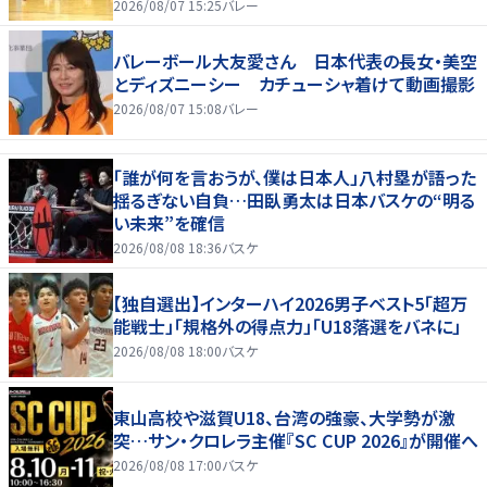
2026/08/07 15:25
バレー
バレーボール大友愛さん 日本代表の長女・美空
とディズニーシー カチューシャ着けて動画撮影
2026/08/07 15:08
バレー
「誰が何を言おうが、僕は日本人」八村塁が語った
揺るぎない自負…田臥勇太は日本バスケの“明る
い未来”を確信
2026/08/08 18:36
バスケ
【独自選出】インターハイ2026男子ベスト5「超万
能戦士」「規格外の得点力」「U18落選をバネに」
2026/08/08 18:00
バスケ
東山高校や滋賀U18、台湾の強豪、大学勢が激
突…サン・クロレラ主催『SC CUP 2026』が開催へ
2026/08/08 17:00
バスケ