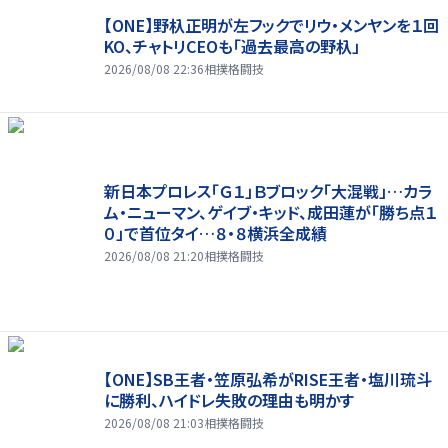
【ONE】野杁正明が左フックでリウ・メンヤンを１回
KO、チャトリCEOも「過去最高の野杁」
2026/08/08 22:36
相撲格闘技
新日本プロレス「Ｇ１」Ｂブロック「大混戦」…カラ
ム・ニューマン、ゲイブ・キッド、成田蓮が「勝ち点１
０」で首位タイ…８・８横浜全成績
2026/08/08 21:20
相撲格闘技
【ONE】SB王者・笠原弘希がRISE王者・塩川琉斗
に勝利、ハイドレ失敗の理由も明かす
2026/08/08 21:03
相撲格闘技