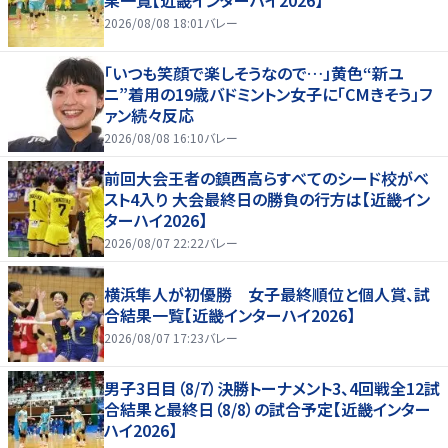
2026/08/08 18:01
バレー
「いつも笑顔で楽しそうなので…」黄色“新ユ
ニ”着用の19歳バドミントン女子に「CMきそう」フ
ァン続々反応
2026/08/08 16:10
バレー
前回大会王者の鎮西高らすべてのシード校がベ
スト4入り 大会最終日の勝負の行方は【近畿イン
ターハイ2026】
2026/08/07 22:22
バレー
横浜隼人が初優勝 女子最終順位と個人賞、試
合結果一覧【近畿インターハイ2026】
2026/08/07 17:23
バレー
男子3日目（8/7）決勝トーナメント3、4回戦全12試
合結果と最終日（8/8）の試合予定【近畿インター
ハイ2026】