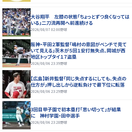
大谷翔平 左膝の状態「ちょっとずつ良くなっては
いる」二刀流再開へ前進続ける
2026/08/07 02:00
野球
阪神・平田２軍監督「嶋村の意図がベンチで見て
いて見える」茨木が５回１安打無失点、岡城が西
地区トップタイ１７盗塁
2026/08/06 23:39
野球
【広島】新井監督「同じ失点するにしても、失点の
仕方が」押し出しから逆転負けで最下位に転落
2026/08/06 23:29
野球
3回目甲子園で初本塁打「思い切って」が結果
に 神村学園・田中選手
2026/08/06 23:28
野球