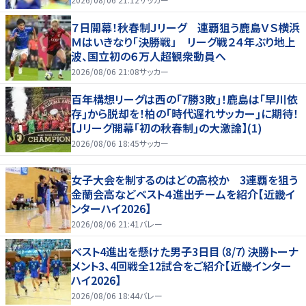
７日開幕！秋春制Ｊリーグ 連覇狙う鹿島ＶＳ横浜
Ｍはいきなり「決勝戦」 リーグ戦２４年ぶり地上
波、国立初の６万人超観衆動員へ
2026/08/06 21:08
サッカー
百年構想リーグは西の｢7勝3敗｣！鹿島は｢早川依
存｣から脱却を！柏の｢時代遅れサッカー｣に期待！
【Jリーグ開幕｢初の秋春制｣の大激論】(1)
2026/08/06 18:45
サッカー
女子大会を制するのはどの高校か 3連覇を狙う
金蘭会高などベスト４進出チームを紹介【近畿イ
ンターハイ2026】
2026/08/06 21:41
バレー
ベスト4進出を懸けた男子3日目（8/7）決勝トーナ
メント3、4回戦全12試合をご紹介【近畿インター
ハイ2026】
2026/08/06 18:44
バレー