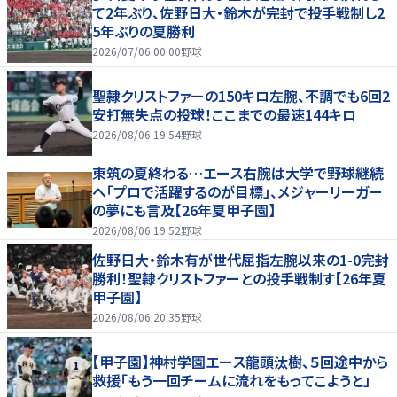
て2年ぶり、佐野日大・鈴木が完封で投手戦制し2
5年ぶりの夏勝利
2026/07/06 00:00
野球
聖隷クリストファーの150キロ左腕、不調でも6回2
安打無失点の投球！ここまでの最速144キロ
2026/08/06 19:54
野球
東筑の夏終わる…エース右腕は大学で野球継続
へ「プロで活躍するのが目標」、メジャーリーガー
の夢にも言及【26年夏甲子園】
2026/08/06 19:52
野球
佐野日大・鈴木有が世代屈指左腕以来の1-0完封
勝利！聖隷クリストファーとの投手戦制す【26年夏
甲子園】
2026/08/06 20:35
野球
【甲子園】神村学園エース龍頭汰樹、５回途中から
救援「もう一回チームに流れをもってこようと」