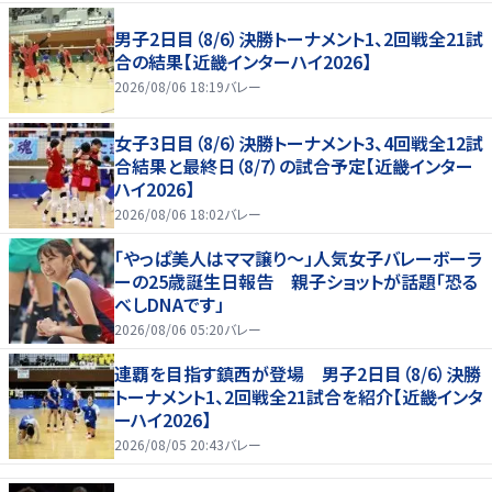
男子2日目（8/6）決勝トーナメント1、2回戦全21試
合の結果【近畿インターハイ2026】
2026/08/06 18:19
バレー
女子3日目（8/6）決勝トーナメント3、4回戦全12試
合結果と最終日（8/7）の試合予定【近畿インター
ハイ2026】
2026/08/06 18:02
バレー
「やっぱ美人はママ譲り～」人気女子バレーボーラ
ーの25歳誕生日報告 親子ショットが話題「恐る
べしDNAです」
2026/08/06 05:20
バレー
連覇を目指す鎮西が登場 男子2日目（8/6）決勝
トーナメント1、2回戦全21試合を紹介【近畿インタ
ーハイ2026】
2026/08/05 20:43
バレー