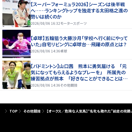
【スーパーフォーミュラ2026】シーズンは後半戦
へ……ランキングトップを独走する太田格之進の
勢いは続くのか
2026/08/06 16:32
モータースポーツ
【卓球】五輪狙う大藤沙月「学校へ行く前にやって
いた」自宅リビングに卓球台…飛躍の原点とは？
2026/08/06 14:36
卓球
【バドミントン】山口茜 熊本に勇気届ける 「元
気になってもらえるようなプレーを」 所属先の
練習拠点が熊本 「好きなことができることは当
たり前じゃない」
2026/08/06 14:36
その他競技
TOP
その他競技
【オークス／危険な人気馬】“名牝も敗れた”前走の完勝ぶ