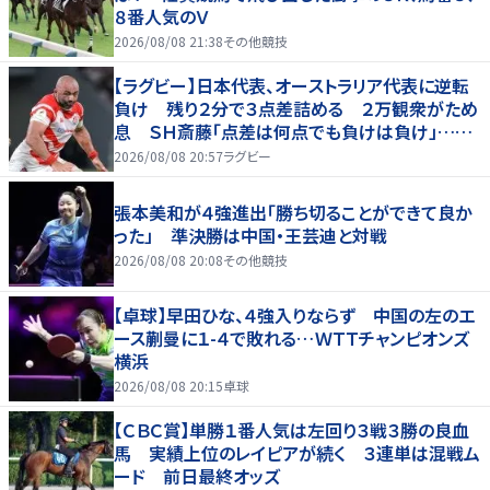
８番人気のＶ
2026/08/08 21:38
その他競技
【ラグビー】日本代表、オーストラリア代表に逆転
負け 残り２分で３点差詰める ２万観衆がため
息 ＳＨ斎藤「点差は何点でも負けは負け」…前
半にＳＯ伊藤龍が先制トライ、３２ー３５で惜敗
2026/08/08 20:57
ラグビー
張本美和が４強進出「勝ち切ることができて良か
った」 準決勝は中国・王芸迪と対戦
2026/08/08 20:08
その他競技
【卓球】早田ひな、４強入りならず 中国の左のエ
ース蒯曼に１-４で敗れる…ＷＴＴチャンピオンズ
横浜
2026/08/08 20:15
卓球
【ＣＢＣ賞】単勝１番人気は左回り３戦３勝の良血
馬 実績上位のレイピアが続く ３連単は混戦ム
ード 前日最終オッズ