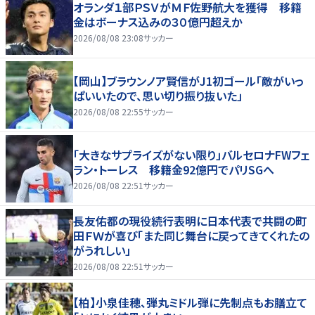
オランダ１部ＰＳＶがＭＦ佐野航大を獲得 移籍
金はボーナス込みの３０億円超えか
2026/08/08 23:08
サッカー
【岡山】ブラウンノア賢信がJ1初ゴール「敵がいっ
ぱいいたので、思い切り振り抜いた」
2026/08/08 22:55
サッカー
「大きなサプライズがない限り」バルセロナFWフェ
ラン・トーレス 移籍金92億円でパリSGへ
2026/08/08 22:51
サッカー
長友佑都の現役続行表明に日本代表で共闘の町
田ＦＷが喜び「また同じ舞台に戻ってきてくれたの
がうれしい」
2026/08/08 22:51
サッカー
【柏】小泉佳穂、弾丸ミドル弾に先制点もお膳立て