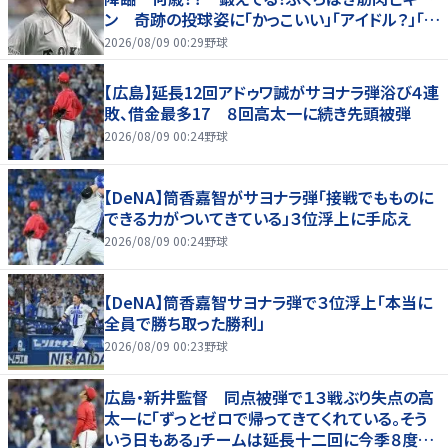
ン 奇跡の投球姿に「かっこいい」「アイドル？」「女
神」
2026/08/09 00:29
野球
【広島】延長12回アドゥワ誠がサヨナラ弾浴び４連
敗、借金最多17 ８回高太一に続き先頭被弾
2026/08/09 00:24
野球
【DeNA】筒香嘉智がサヨナラ弾「接戦でもものに
できる力がついてきている」３位浮上に手応え
2026/08/09 00:24
野球
【DeNA】筒香嘉智サヨナラ弾で３位浮上「本当に
全員で勝ち取った勝利」
2026/08/09 00:23
野球
広島・新井監督 同点被弾で１３戦ぶり失点の高
太一に「ずっとゼロで帰ってきてくれている。そう
いう日もある」チームは延長十二回に今季８度目