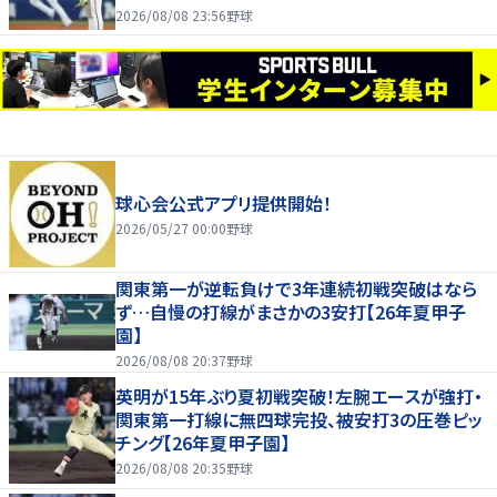
サヨナラ負け
2026/08/08 23:56
野球
球心会公式アプリ提供開始！
2026/05/27 00:00
野球
関東第一が逆転負けで3年連続初戦突破はなら
ず…自慢の打線がまさかの3安打【26年夏甲子
園】
2026/08/08 20:37
野球
英明が15年ぶり夏初戦突破！左腕エースが強打・
関東第一打線に無四球完投、被安打3の圧巻ピッ
チング【26年夏甲子園】
2026/08/08 20:35
野球