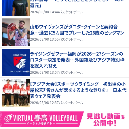
還元」
2026/08/08 14:44
バスケットボール
山形ワイヴァンズがダコタ・クイーンと契約合
意…過去に5カ国でプレーした28歳のビッグマン
2026/08/08 13:55
バスケットボール
ライジングゼファー福岡が2026－27シーズンの
ロスター決定を発表…外国籍及びアジア特別枠
を総入れ替え
2026/08/08 13:07
バスケットボール
【アジア大会】スポーツクライミング 初出場の小
屋松恋「皆さんが恋をするような登りを」 日本代
表ウェア発表会
2026/08/08 12:37
バスケットボール