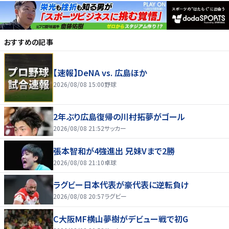
おすすめの記事
【速報】DeNA vs. 広島ほか
2026/08/08 15:00
野球
2年ぶり広島復帰の川村拓夢がゴール
2026/08/08 21:52
サッカー
張本智和が4強進出 兄妹Vまで2勝
2026/08/08 21:10
卓球
ラグビー日本代表が豪代表に逆転負け
2026/08/08 20:57
ラグビー
C大阪MF横山夢樹がデビュー戦で初G