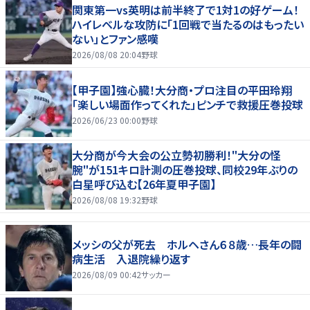
関東第一vs英明は前半終了で1対1の好ゲーム！
ハイレベルな攻防に「1回戦で当たるのはもったい
ない」とファン感嘆
2026/08/08 20:04
野球
【甲子園】強心臓！大分商・プロ注目の平田玲翔
「楽しい場面作ってくれた」ピンチで救援圧巻投球
2026/06/23 00:00
野球
大分商が今大会の公立勢初勝利！"大分の怪
腕"が151キロ計測の圧巻投球、同校29年ぶりの
白星呼び込む【26年夏甲子園】
2026/08/08 19:32
野球
メッシの父が死去 ホルヘさん６８歳…長年の闘
病生活 入退院繰り返す
2026/08/09 00:42
サッカー