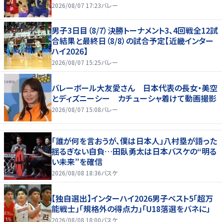
2026/08/07 17:23
バレー
男子3日目（8/7）決勝トーナメント3、4回戦全12試
合結果と最終日（8/8）の試合予定【近畿インター
ハイ2026】
2026/08/07 15:25
バレー
バレーボール大友愛さん 日本代表の長女・美空
とディズニーシー カチューシャ着けて動画撮影
2026/08/07 15:08
バレー
「誰が何を言おうが、僕は日本人」八村塁が語った
揺るぎない自負…田臥勇太は日本バスケの“明る
い未来”を確信
2026/08/08 18:36
バスケ
【独自選出】インターハイ2026男子ベスト5「超万
能戦士」「規格外の得点力」「U18落選をバネに」
2026/08/08 18:00
バスケ