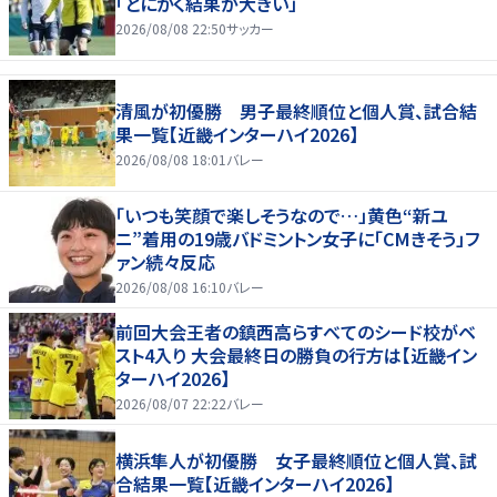
「とにかく結果が大きい」
2026/08/08 22:50
サッカー
清風が初優勝 男子最終順位と個人賞、試合結
果一覧【近畿インターハイ2026】
2026/08/08 18:01
バレー
「いつも笑顔で楽しそうなので…」黄色“新ユ
ニ”着用の19歳バドミントン女子に「CMきそう」フ
ァン続々反応
2026/08/08 16:10
バレー
前回大会王者の鎮西高らすべてのシード校がベ
スト4入り 大会最終日の勝負の行方は【近畿イン
ターハイ2026】
2026/08/07 22:22
バレー
横浜隼人が初優勝 女子最終順位と個人賞、試
合結果一覧【近畿インターハイ2026】