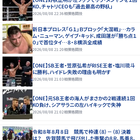
KO、チャトリCEOも「過去最高の野杁」
2026/08/08 22:36
相撲格闘技
新日本プロレス「Ｇ１」Ｂブロック「大混戦」…カラ
ム・ニューマン、ゲイブ・キッド、成田蓮が「勝ち点１
０」で首位タイ…８・８横浜全成績
2026/08/08 21:20
相撲格闘技
【ONE】SB王者・笠原弘希がRISE王者・塩川琉斗
に勝利、ハイドレ失敗の理由も明かす
2026/08/08 21:03
相撲格闘技
【ONE】元SB王者の海人がまさかの２戦連続１回
KO負け、シアサラニの左ハイキックで失神
2026/08/08 21:02
相撲格闘技
令和８年８月８日 競馬で枠連（８）－（８）決着
は？ 佐賀競馬で飛び出した衝撃の８Ｒ、馬番８、