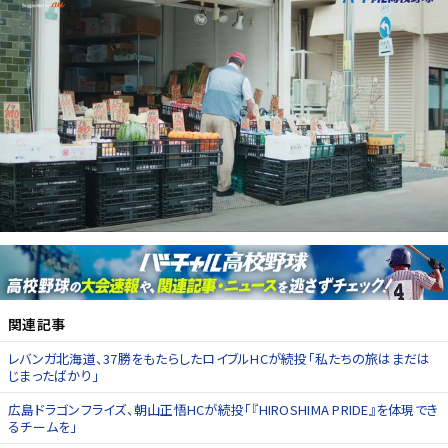
関連記事
レバンガ北海道、37勝をもたらしたロイブルHCが続投「私たちの旅はまだは
じまったばかり」
広島ドラゴンフライズ、朝山正悟HCが続投「『HIROSHIMA PRIDE』を体現でき
るチームを」