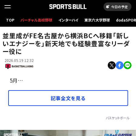
今日の予定
TOP
バーチャル高校野球
インターハイ
東京六大学野球
dodaSPO
FE名古屋から横浜BCに移籍する並里［写真］＝B.LEAGUE
（新しいタブ
並里成がFE名古屋から横浜BCへ移籍「新し
いエナジーを」新天地でも経験豊富なリーダ
ー役に
2026.05.19 12:32
5月…
記事全文を見る
バスケットボール