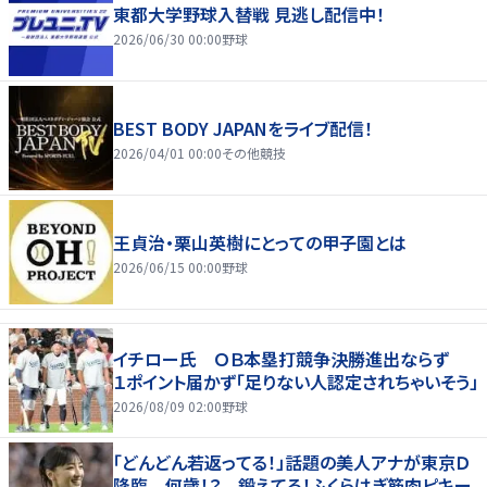
東都大学野球入替戦 見逃し配信中！
2026/06/30 00:00
野球
BEST BODY JAPANをライブ配信！
2026/04/01 00:00
その他競技
王貞治・栗山英樹にとっての甲子園とは
2026/06/15 00:00
野球
イチロー氏 ＯＢ本塁打競争決勝進出ならず
１ポイント届かず「足りない人認定されちゃいそう」
2026/08/09 02:00
野球
「どんどん若返ってる！」話題の美人アナが東京Ｄ
降臨 何歳！？ 鍛えてる！ふくらはぎ筋肉ピキー