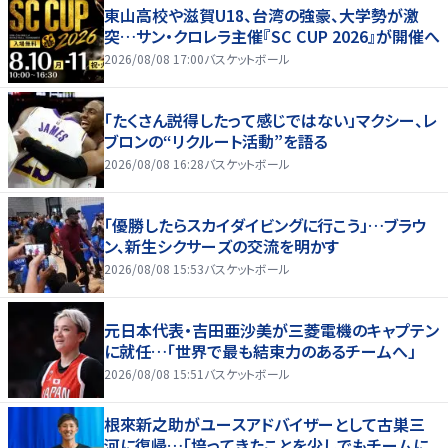
東山高校や滋賀U18、台湾の強豪、大学勢が激
突…サン・クロレラ主催『SC CUP 2026』が開催へ
2026/08/08 17:00
バスケットボール
「たくさん説得したって感じではない」マクシー、レ
ブロンの“リクルート活動”を語る
2026/08/08 16:28
バスケットボール
「優勝したらスカイダイビングに行こう」…ブラウ
ン、新生シクサーズの交流を明かす
2026/08/08 15:53
バスケットボール
元日本代表・吉田亜沙美が三菱電機のキャプテン
に就任…「世界で最も結束力のあるチームへ」
2026/08/08 15:51
バスケットボール
根來新之助がユースアドバイザーとして古巣三
河に復帰…「培ってきたことを少しでもチームに