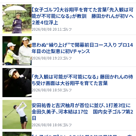
【女子ゴルフ】大谷翔平を育てた言葉「先入観は可
能が不可能になる」が教訓 藤田かれんが初Ｖへ
２差４位浮上
2026/08/08 20:11
ゴルフ
思わぬ“繰り上げ”で開幕前日コース入り プロ14
年目の辻梨恵に初Vチャンス
2026/08/08 19:23
ゴルフ
「先入観は可能が不可能になる」 藤田かれんの待
ち受け画面は大谷翔平を育てた言葉
2026/08/08 18:50
ゴルフ
安田祐香と吉沢柚月が首位に並び、1打差3位に
金田久美子、河本結は17位 国内女子ゴルフ第2
日
2026/08/08 18:06
ゴルフ