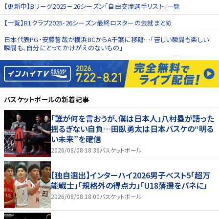
【更新中】Bリーグ2025－26シーズン「自由交渉選手リスト」一覧
【一覧】B1クラブ2025-26シーズン最終ロスターの去就まとめ
日本代表PG・安藤誓哉が横浜BCからA千葉に移籍…「苦しい瞬間も楽しい
瞬間も、自分にとってかけがえのないもの」
バスケットボール
の新着記事
「誰が何を言おうが、僕は日本人」八村塁が語った
揺るぎない自負…田臥勇太は日本バスケの“明る
い未来”を確信
2026/08/08 18:36
バスケットボール
【独自選出】インターハイ2026男子ベスト5「超万
能戦士」「規格外の得点力」「U18落選をバネに」
2026/08/08 18:00
バスケットボール