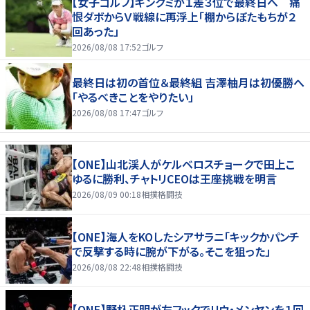
【女子ゴルフ】キンクミが１差３位で最終日へ 痛
恨ダボからＶ戦線に再浮上「棚からぼたもちが２
回あった」
2026/08/08 17:52
ゴルフ
最終日は初の首位＆最終組 吉澤柚月は初優勝へ
「やるべきことをやりたい」
2026/08/08 17:47
ゴルフ
【ONE】山北渓人がケルベロスチョークで田上こ
ゆるに勝利、チャトリCEOは王座挑戦を明言
2026/08/09 00:18
相撲格闘技
【ONE】海人をKOしたシアサラニ「キックかパンチ
で反撃する時に腕が下がる。そこを狙った」
2026/08/08 22:48
相撲格闘技
【ONE】野杁正明が左フックでリウ・メンヤンを１回