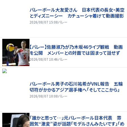
バレーボール大友愛さん 日本代表の長女・美空
とディズニーシー カチューシャ着けて動画撮影
2026/08/07 15:08
バレー
【バレー】佐藤淑乃が乃木坂46ライブ観戦 動画
を公開 メンバーとの対面では固まって話せず
2026/08/07 10:46
バレー
バレーボール男子の石川祐希がVNL報告 五輪
切符がかかるアジア選手権へ「そしてここから」
2026/08/07 10:08
バレー
「誰かと思って…」元バレーボール日本代表 雰
囲気“激変”姿が話題「モデルさんみたいです」「め