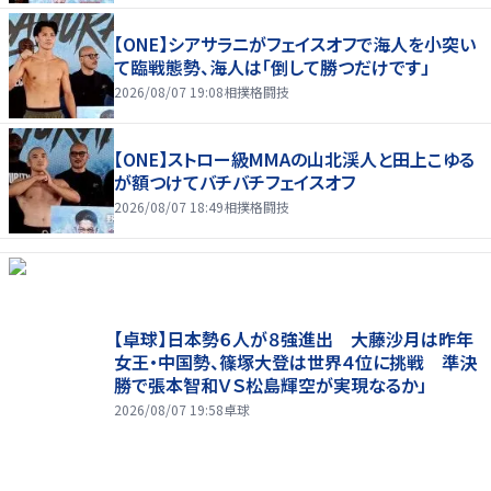
【ONE】シアサラニがフェイスオフで海人を小突い
て臨戦態勢、海人は「倒して勝つだけです」
2026/08/07 19:08
相撲格闘技
【ONE】ストロー級MMAの山北渓人と田上こゆる
が額つけてバチバチフェイスオフ
2026/08/07 18:49
相撲格闘技
【卓球】日本勢６人が８強進出 大藤沙月は昨年
女王・中国勢、篠塚大登は世界４位に挑戦 準決
勝で張本智和ＶＳ松島輝空が実現なるか」
2026/08/07 19:58
卓球