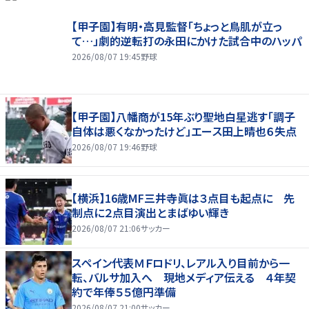
【甲子園】有明・高見監督「ちょっと鳥肌が立っ
て…」劇的逆転打の永田にかけた試合中のハッパ
2026/08/07 19:45
野球
【甲子園】八幡商が15年ぶり聖地白星逃す「調子
自体は悪くなかったけど」エース田上晴也６失点
2026/08/07 19:46
野球
【横浜】16歳MF三井寺眞は３点目も起点に 先
制点に２点目演出とまばゆい輝き
2026/08/07 21:06
サッカー
スペイン代表ＭＦロドリ、レアル入り目前から一
転、バルサ加入へ 現地メディア伝える ４年契
約で年俸５５億円準備
2026/08/07 21:00
サッカー