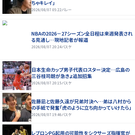
ちゃキレイ」
2026/08/07 05:22
バレー
NBAの2026－27シーズン全日程は来週発表され
る見通し…現地記者が報道
2026/08/07 20:24
バスケ
日本生命カップ男子代表ロスター決定…広島の
三谷桂司朗が急きょ追加招集
2026/08/07 20:15
バスケ
佐藤凪と佐藤久遠が兄弟対決へ…弟は八村から
の手紙で発奮「虎のように立ち向かっていけたら」
2026/08/07 19:46
バスケ
レブロンPG起用の可能性をシクサーズ指揮官が