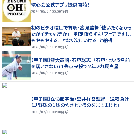
球心会公式アプリ提供開始！
2026/05/27 00:00
野球
初のビデオ検証で有明・高見監督「使いたくなかっ
たがイチかバチか」 判定覆らずも「フェアですし、
もやもやすることなく次にいける」と納得
2026/08/07 19:38
野球
【甲子園】健大高崎・石垣聡志「『石垣』という名前
を落とさない」１失点完投で２年ぶり夏白星
2026/08/07 19:30
野球
【甲子園】立命館宇治・里井祥吾監督 逆転負け
に「野球の１球の怖さというのをまじまじと」
2026/07/01 00:00
野球