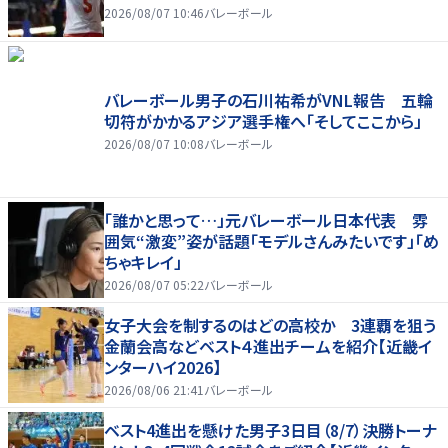
2026/08/07 10:46
バレーボール
バレーボール男子の石川祐希がVNL報告 五輪
切符がかかるアジア選手権へ「そしてここから」
2026/08/07 10:08
バレーボール
「誰かと思って…」元バレーボール日本代表 雰
囲気“激変”姿が話題「モデルさんみたいです」「め
ちゃキレイ」
2026/08/07 05:22
バレーボール
女子大会を制するのはどの高校か 3連覇を狙う
金蘭会高などベスト４進出チームを紹介【近畿イ
ンターハイ2026】
2026/08/06 21:41
バレーボール
ベスト4進出を懸けた男子3日目（8/7）決勝トーナ