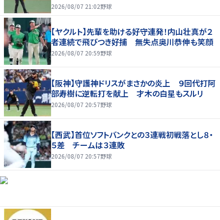
2026/08/07 21:02
野球
【ヤクルト】先輩を助ける好守連発！内山壮真が２
者連続で飛びつき好捕 無失点奥川恭伸も笑顔
2026/08/07 20:59
野球
【阪神】守護神ドリスがまさかの炎上 ９回代打阿
部寿樹に逆転打を献上 才木の白星もスルリ
2026/08/07 20:57
野球
【西武】首位ソフトバンクとの３連戦初戦落とし８・
５差 チームは３連敗
2026/08/07 20:57
野球