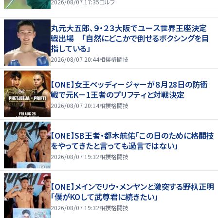
たいな」
2026/08/07 17:35
ゴルフ
丸元大五郎、９・２３大阪でユース世界王座決定
戦出場 「自然にどこかで倒せるボクシングを目
指している」
2026/08/07 20:44
相撲格闘技
【ONE】女王ペッディージャーが８月28日の防衛
戦で元K－1王者のプリフティと対戦決定
2026/08/07 20:14
相撲格闘技
【ONE】SB王者・都木航佑「この日のために格闘技
をやってきたと言っても過言ではない」
2026/08/07 19:32
相撲格闘技
【ONE】メインでリウ・メンヤンと激突する野杁正明
「僕がKOして武尊君に続きたい」
2026/08/07 19:32
相撲格闘技