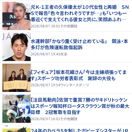
元Ｋ-１王者の久保優太が１０代女性と再婚 ＳＮ
Ｓで報告「色々言われそうですが…」も「いつも一
番近くで支えてくれる彼女と共に、笑顔あふれる
家庭を築いていきたい」
2026/08/07 20:01
その他競技
水連幹部「かなり重く受け止めている」 競泳・本
多灯が危険運転致傷起訴
2026/08/07 19:43
水泳
【フィギュア】坂本花織さん「今は主婦頑張ってま
す」スポーツ功労者表彰式 謝辞の大役も
2026/08/07 19:54
ウィンタースポーツ
【注目馬動向】佐賀で重賞７勝のサキドリトッケン
はスポーツ報知杯ロータスクラウン賞が秋の最大
目標 ２冠奪取を目指す
2026/08/07 16:02
その他競技
２４年のカペラＳを制したガビーズシスターがＪＲ