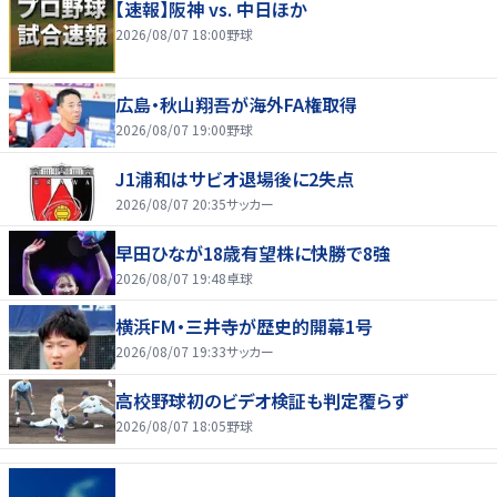
【速報】阪神 vs. 中日ほか
2026/08/07 18:00
野球
広島・秋山翔吾が海外FA権取得
2026/08/07 19:00
野球
J1浦和はサビオ退場後に2失点
2026/08/07 20:35
サッカー
早田ひなが18歳有望株に快勝で8強
2026/08/07 19:48
卓球
横浜FM・三井寺が歴史的開幕1号
2026/08/07 19:33
サッカー
高校野球初のビデオ検証も判定覆らず
2026/08/07 18:05
野球