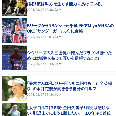
語る「彼は味方を生かす能力に長けている」
2026/08/07 19:38
バスケ
BリーグからNBAへ…元千葉JチアMiyuがNBAの
OKC「サンダーガールズ」に合格
2026/08/07 19:01
バスケ
シクサーズの入団会見へ臨んだブラウン「勝つた
めには犠牲を払って互いを信頼すること」
2026/08/07 18:33
バスケ
「桑木さんは私より一回りも二回りも上」“全英帰
り”の永井花奈が向き合う自分のゴルフ
2026/08/07 19:10
ゴルフ
【女子ゴルフ】３６歳・金田久美子「衰えは感じな
い。引退までにもう１勝したい」 １０年ぶり首位