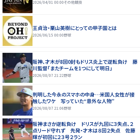
2026/04/01 00:00
その他競技
王貞治・栗山英樹にとっての甲子園とは
2026/06/15 00:00
野球
阪神、才木が8回0封もドリス炎上で逆転負け 藤
川監督「またチームを1つにして明日」
2026/08/07 21:22
野球
判明した今永のスマホの中身…米国人女性が接
触したワケ 写っていた“意外な人物”
2026/08/07 21:06
野球
阪神まさか逆転負け ドリスが九回に３失点、２
点リード守れず 先発・才木は８回２失点 佐藤
輝が初回に２３号２ラン