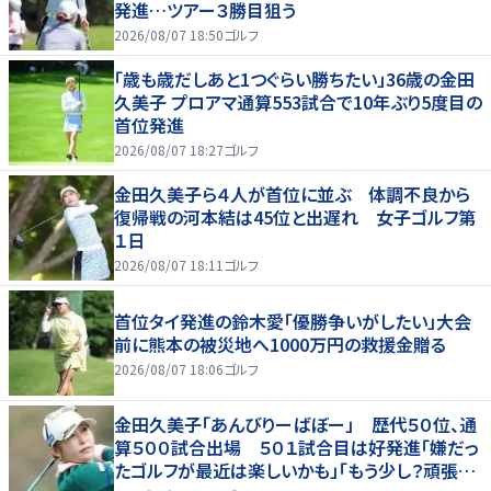
発進…ツアー３勝目狙う
2026/08/07 18:50
ゴルフ
「歳も歳だしあと1つぐらい勝ちたい」36歳の金田
久美子 プロアマ通算553試合で10年ぶり5度目の
首位発進
2026/08/07 18:27
ゴルフ
金田久美子ら４人が首位に並ぶ 体調不良から
復帰戦の河本結は45位と出遅れ 女子ゴルフ第
１日
2026/08/07 18:11
ゴルフ
首位タイ発進の鈴木愛「優勝争いがしたい」大会
前に熊本の被災地へ1000万円の救援金贈る
2026/08/07 18:06
ゴルフ
金田久美子「あんびりーばぼー」 歴代５０位、通
算５００試合出場 ５０１試合目は好発進「嫌だっ
たゴルフが最近は楽しいかも」「もう少し？頑張り