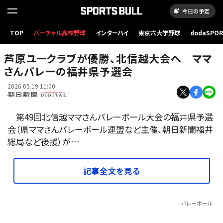
今日の予定
北信越ママさんバレーの福井県予選会1部の決勝でプレーする選手たち=2026年5月17日、福
TOP
バーチャル高校野球
インターハイ
東京六大学野球
dodaSPO
井県越前市、平井良和撮影
（新しいタブ
芦原ユークラブが優勝、北信越大会へ ママ
さんバレーの福井県予選会
2026.05.19 11:00
第49回北信越ママさんバレーボール大会の福井県予選
会（県ママさんバレーボール連盟など主催、朝日新聞福井
総局など後援）が…
記事全文を見る
バレーボール