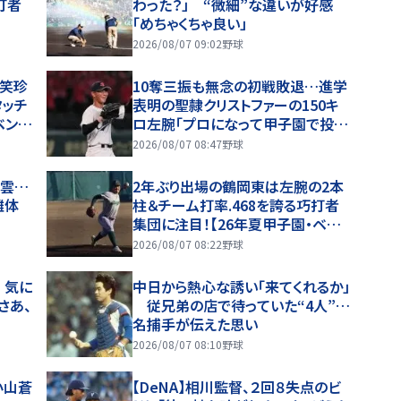
打者
わった？」 “微細”な違いが好感
「めちゃくちゃ良い」
2026/08/07 09:02
野球
爆笑珍
10奪三振も無念の初戦敗退…進学
タッチ
表明の聖隷クリストファーの150キ
ベンチ
ロ左腕「プロになって甲子園で投げ
「め
たい」
2026/08/07 08:47
野球
暗雲…
2年ぶり出場の鶴岡東は左腕の2本
離体
柱＆チーム打率.468を誇る巧打者
集団に注目！【26年夏甲子園・ベン
チ入り選手】
2026/08/07 08:22
野球
 気に
中日から熱心な誘い「来てくれるか」
さあ、
従兄弟の店で待っていた“4人”…
名捕手が伝えた思い
2026/08/07 08:10
野球
小山蒼
【DeNA】相川監督、２回８失点のビ