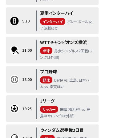
夏季インターハイ
9:30
インターハイ
バレーボール女
子決勝ほか
WTTチャンピオンズ横浜
11:00
卓球
男女シングルス2回戦(リ
ンクは外部)
プロ野球
18:00
野球
DeNA vs. 広島、日本ハ
ム vs. 楽天ほか
Jリーグ
19:25
サッカー
開幕 横浜FM vs. 鹿
島ほか(リンクは外部)
ウィンダム選手権2日目
19:50