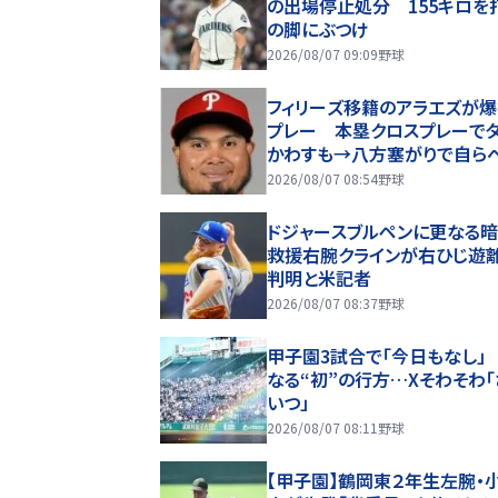
の出場停止処分 155キロを
の脚にぶつけ
2026/08/07 09:09
野球
フィリーズ移籍のアラエズが
プレー 本塁クロスプレーで
かわすも→八方塞がりで自ら
に退散 あっけにとられる球審
2026/08/07 08:54
野球
っちゃ笑った」
ドジャースブルペンに更なる
救援右腕クラインが右ひじ遊
判明と米記者
2026/08/07 08:37
野球
甲子園3試合で「今日もなし」
なる“初”の行方…Xそわそわ「
いつ」
2026/08/07 08:11
野球
【甲子園】鶴岡東２年生左腕・