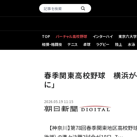
TOP
バーチャル高校野球
インターハイ
東京六大学
相撲・格闘技
テニス
卓球
ラグビー
陸上
水泳
横浜-健大高崎 九回表1死二塁、横浜は小林大の適時二塁打
19分、ZOZOマリンスタジアム、小林日和撮影
春季関東高校野球 横浜が
に」
2026.05.19 11:15
【神奈川】第78回春季関東地区高校野
後援）の準々決勝2試合が18日、Z…