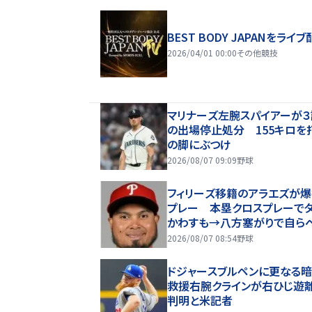
BEST BODY JAPANをライブ
2026/04/01 00:00
その他競技
マリナーズ左腕スパイアーが
の出場停止処分 155キロを
の脚にぶつけ
2026/08/07 09:09
野球
フィリーズ移籍のアラエズが
プレー 本塁クロスプレーで
かわすも→八方塞がりで自ら
に退散 あっけにとられる球審
2026/08/07 08:54
野球
っちゃ笑った」
ドジャースブルペンに更なる
救援右腕クラインが右ひじ遊
判明と米記者