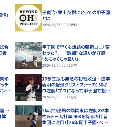
王貞治・栗山英樹にとっての甲子園
配信！
とは
2026/06/15 00:00
野球
３試合
甲子園で早くも話題の斬新ユニ「変
打者
わった？」 “微細”な違いが好感
「めちゃくちゃ良い」
2026/08/07 09:02
野球
爆笑珍
10奪三振も無念の初戦敗退…進学
タッチ
表明の聖隷クリストファーの150キ
ベンチ
ロ左腕「プロになって甲子園で投げ
「め
たい」
2026/08/07 08:47
野球
暗雲…
2年ぶり出場の鶴岡東は左腕の2本
離体
柱＆チーム打率.468を誇る巧打者
集団に注目！【26年夏甲子園・ベン