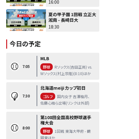
16:00
夏の甲子園 1回戦 立正大
淞南 - 長崎日大
18:30
今日の予定
MLB
7:05
野球
Rソックス(吉田正尚) vs.
Wソックス(村上宗隆)(8:10)ほか
北海道meiji カップ初日
7:30
ゴルフ
国内女子 吉澤柚月、
佐藤心結ら出場(リンクは外部)
第108回全国高校野球選手
権大会
8:00
野球
1回戦 東海大甲府 - 鶴
岡東ほか