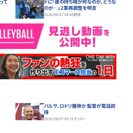
って
ドに「彼の持ち味が何なのか、どうな
のか…」２軍再調整を明言
2026/08/07 08:00
野球
バルサ、ロドリ獲得か 監督が電話説
得
ス
2026/08/07 00:21
サッカー