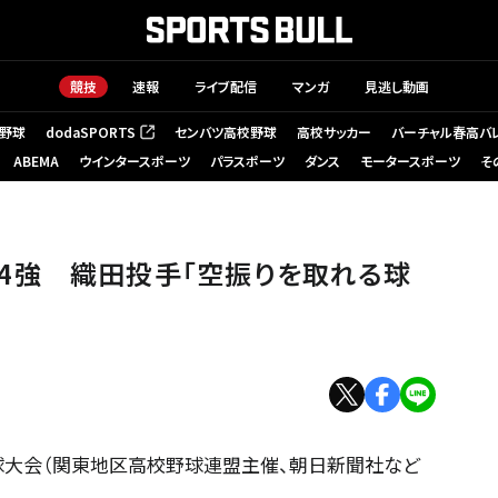
競技
速報
ライブ配信
マンガ
見逃し動画
野球
dodaSPORTS
センバツ高校野球
高校サッカー
バーチャル春高バ
（新しいタブで開く）
ABEMA
ウインタースポーツ
パラスポーツ
ダンス
モータースポーツ
そ
で二塁走者の千島が生還し、同点に追いついた=2026年5月18日午後3時
4強 織田投手「空振りを取れる球
球大会（関東地区高校野球連盟主催、朝日新聞社など