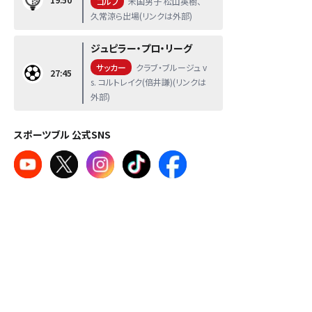
ゴルフ
米国男子 松山英樹、
久常涼ら出場(リンクは外部)
ジュピラー・プロ・リーグ
サッカー
クラブ・ブルージュ v
27:45
s. コルトレイク(倍井謙)(リンクは
外部)
スポーツブル 公式SNS