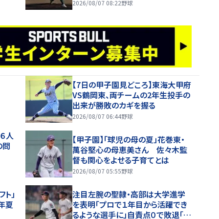
チ入り選手】
2026/08/07 08:22
野球
【7日の甲子園見どころ】東海大甲府
VS鶴岡東、両チームの2年生投手の
出来が勝敗のカギを握る
2026/08/07 06:44
野球
野６人
【甲子園】「球児の母の夏」花巻東・
の問
萬谷堅心の母恵美さん 佐々木監
督も関心をよせる子育てとは
2026/08/07 05:55
野球
フト」
注目左腕の聖隷・高部は大学進学
年夏
を表明「プロで１年目から活躍でき
るような選手に」自責点０で敗退「思