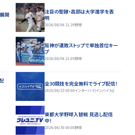
注目の聖隷・高部は大学進学を表
舗展開
明
2026/08/06 21:29
野球
阪神が連敗ストップで単独首位キー
プ
2026/08/06 21:05
野球
配
全30競技を完全無料でライブ配信！
2025/06/23 00:00
インターハイ(インハイ.tv)
東都大学野球入替戦 見逃し配信
中！
2026/06/30 00:00
野球