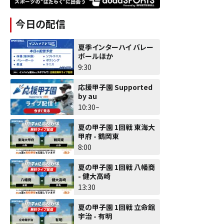
今日の配信
夏季インターハイ バレー
ボールほか
9:30
応援甲子園 Supported
by au
10:30~
夏の甲子園 1回戦 東海大
甲府 - 鶴岡東
8:00
夏の甲子園 1回戦 八幡商
- 健大高崎
13:30
夏の甲子園 1回戦 立命館
宇治 - 有明