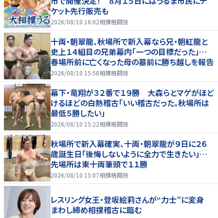
市で開催決定！ ８月１５日にはうるま市民にチ
ケット先行販売も
2026/08/10 16:02
相撲格闘技
十両・朝翠龍、秋場所で新入幕なら兄・朝紅龍と
史上１４組目の兄弟幕内「一つの目標だった」…
春場所前に亡くなった母の墓前に勝ち越しを報告
2026/08/10 15:58
相撲格闘技
幕下・竜翔が３２番で１９勝 大森らとマゲがほど
けるほどの白熱稽古「いい稽古だった。秋場所は
最低５勝したい」
2026/08/10 15:22
相撲格闘技
秋場所で新入幕確実、十両・朝翠龍が９日に２６
歳誕生日「後悔しないように全力で生きたい」…
先場所は東十両筆頭で１１勝
2026/08/10 15:07
相撲格闘技
レスリング女王・登坂絵莉さんが“力士”に変身
まわし締め相撲稽古に臨む