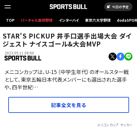
今日の予定
TOP
バーチャル高校野球
インターハイ
東京六大学野球
dodaSPO
（新しいタブ
STAR'S PICKUP 井手口選手出場大会 ダイ
ジェスト ナイスゴール&大会MVP
2023.09.11 08:00
メニコンカップは、U-15 （中学生年代）のオールスター戦
として、東京五輪日本代表メンバーにも選出された選手
や、四半世紀…
記事全文を見る
メニコンカップ
サッカー