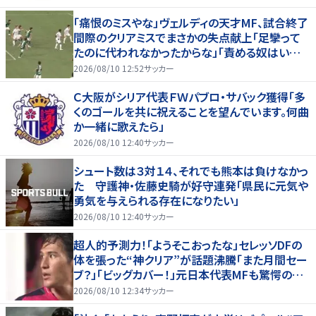
「痛恨のミスやな」ヴェルディの天才MF、試合終了
間際のクリアミスでまさかの失点献上「足攣って
たのに代われなかったからな」「責める奴はいね
ーだろ」ファンからは擁護の声
2026/08/10 12:52
サッカー
Ｃ大阪がシリア代表ＦＷパブロ・サバック獲得「多
くのゴールを共に祝えることを望んでいます。何曲
か一緒に歌えたら」
2026/08/10 12:40
サッカー
シュート数は３対１４、それでも熊本は負けなかっ
た 守護神・佐藤史騎が好守連発「県民に元気や
勇気を与えられる存在になりたい」
2026/08/10 12:40
サッカー
超人的予測力！「ようそこおったな」セレッソDFの
体を張った“神クリア”が話題沸騰「また月間セー
ブ？」「ビッグカバー！」元日本代表MFも驚愕の超
スーパーブロック
2026/08/10 12:34
サッカー