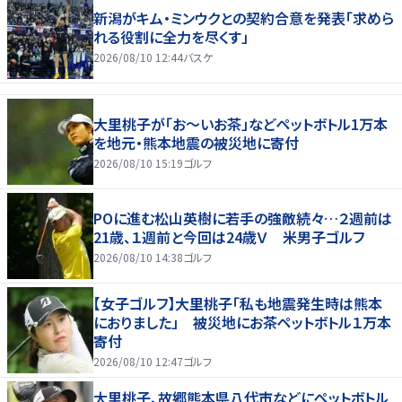
新潟がキム・ミンウクとの契約合意を発表「求めら
れる役割に全力を尽くす」
2026/08/10 12:44
バスケ
大里桃子が「お～いお茶」などペットボトル1万本
を地元・熊本地震の被災地に寄付
2026/08/10 15:19
ゴルフ
POに進む松山英樹に若手の強敵続々…２週前は
21歳、１週前と今回は24歳Ｖ 米男子ゴルフ
2026/08/10 14:38
ゴルフ
【女子ゴルフ】大里桃子「私も地震発生時は熊本
におりました」 被災地にお茶ペットボトル１万本
寄付
2026/08/10 12:47
ゴルフ
大里桃子、故郷熊本県八代市などにペットボトル