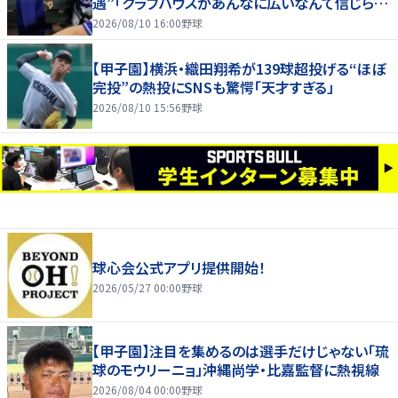
遇”「クラブハウスがあんなに広いなんて信じられ
ない」
2026/08/10 16:00
野球
【甲子園】横浜・織田翔希が139球超投げる“ほぼ
完投”の熱投にSNSも驚愕「天才すぎる」
2026/08/10 15:56
野球
球心会公式アプリ提供開始！
2026/05/27 00:00
野球
【甲子園】注目を集めるのは選手だけじゃない「琉
球のモウリーニョ」沖縄尚学・比嘉監督に熱視線
2026/08/04 00:00
野球