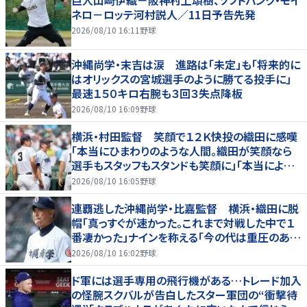
ネロ－ロッテ河村説人／11日予告先発
2026/08/10 16:11
野球
沖縄尚学・末吉は涙 進路は「未定」も「将来的に
はオリックスの宮城選手のように勝てる投手に」
最速１５０キロ右腕も３回３失点降板
2026/08/10 16:09
野球
横浜・村田監督 笑顔で１２Ｋ快投の織田に感嘆
「本当にひまわりのような人間。織田が笑顔なら
選手もスタッフもスタンドも笑顔に」「本当によく
投げてくれた」
2026/08/10 16:05
野球
連覇逃した沖縄尚学・比嘉監督 横浜・織田に脱
帽「真っすぐが速かった。これまで対戦した中で１
番凄かった」ナインを称える「今の代は重圧のある
中でよく甲子園に帰ってきた」
2026/08/10 16:02
野球
ド軍には選手専用の飛行機がある…トレード加入
の怪腕スクバルが告白したスター軍団の“衝撃待