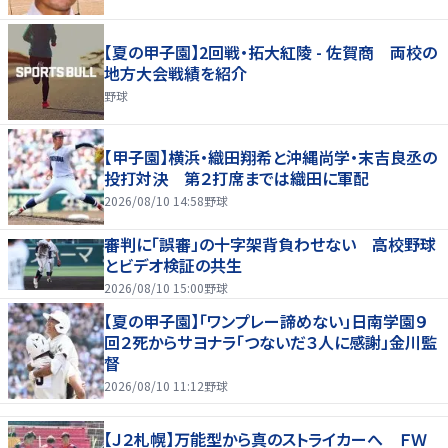
【夏の甲子園】2回戦・拓大紅陵 - 佐賀商 両校の
地方大会戦績を紹介
野球
【甲子園】横浜・織田翔希と沖縄尚学・末吉良丞の
投打対決 第２打席までは織田に軍配
2026/08/10 14:58
野球
審判に「誤審」の十字架背負わせない 高校野球
とビデオ検証の共生
2026/08/10 15:00
野球
【夏の甲子園】「ワンプレー諦めない」日南学園９
回２死からサヨナラ「つないだ３人に感謝」金川監
督
2026/08/10 11:12
野球
【Ｊ２札幌】万能型から真のストライカーへ ＦＷ