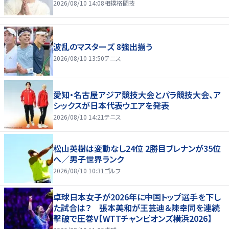
2026/08/10 14:08
相撲格闘技
波乱のマスターズ 8強出揃う
2026/08/10 13:50
テニス
愛知・名古屋アジア競技大会とパラ競技大会、ア
シックスが日本代表ウエアを発表
2026/08/10 14:21
テニス
松山英樹は変動なし24位 2勝目ブレナンが35位
へ／男子世界ランク
2026/08/10 10:31
ゴルフ
卓球日本女子が2026年に中国トップ選手を下し
た試合は？ 張本美和が王芸迪＆陳幸同を連続
撃破で圧巻V【WTTチャンピオンズ横浜2026】