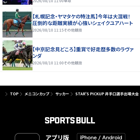
2026/08/10 11:00
卓球
【札幌記念・ヤマタケの特注馬】今年は大混戦！
圧倒的な距離実績が心強いシェイクユアハート
2026/08/10 11:15
その他競技
【中京記念見どころ】重賞で好走歴多数のラヴァ
ンダ
2026/08/10 11:00
その他競技
TOP
メニコンカップ
サッカー
STAR'S PICKUP 井手口選手出場大
アプリ版