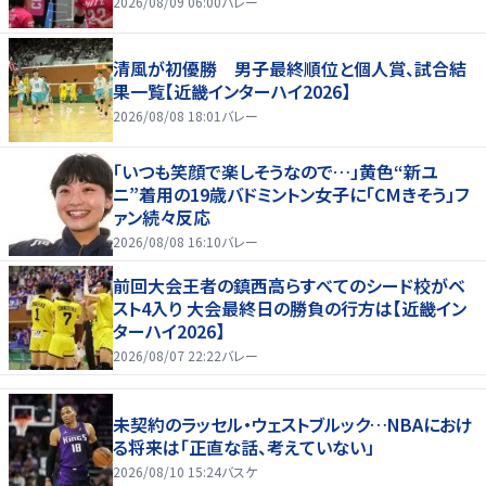
2026/08/09 06:00
バレー
清風が初優勝 男子最終順位と個人賞、試合結
果一覧【近畿インターハイ2026】
2026/08/08 18:01
バレー
「いつも笑顔で楽しそうなので…」黄色“新ユ
ニ”着用の19歳バドミントン女子に「CMきそう」フ
ァン続々反応
2026/08/08 16:10
バレー
前回大会王者の鎮西高らすべてのシード校がベ
スト4入り 大会最終日の勝負の行方は【近畿イン
ターハイ2026】
2026/08/07 22:22
バレー
未契約のラッセル・ウェストブルック…NBAにおけ
る将来は「正直な話、考えていない」
2026/08/10 15:24
バスケ