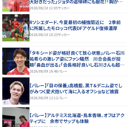
大好きだった｣ジョタの追悼碑にも献花！｢胸が熱
くなります…｣
2026/08/10 11:05
サッカー
Rソシエダード、今夏最初の補強間近に ２季前
に所属したモロッコ代表DFアゲルド復帰濃厚
2026/08/10 10:23
サッカー
「タキシード姿が格好良くて放心状態」バレー石川
祐希らの激レア姿にファン騒然 川合会長が投
稿「鼻血が出る」「会長格好良いし石川さんも超格
好いい」
2026/08/09 16:48
バレー
【バレー】「目の保養」高橋藍、黒Ｔ＆デニム姿でし
がみつく愛犬抱いて海に入るオフショなど披露
2026/08/09 12:12
バレー
【バレー】アルテミス北海道・鳥本香琳、オフはアク
ティブに 余市でサップも体験