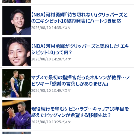
【NBA】河村勇輝「待ち切れない」クリッパーズと
のエキシビット10契約発表にハートつき反応
2026/08/10 14:35
バスケ
【NBA】河村勇輝がクリッパーズと契約した「エキ
シビット10」って何？
2026/08/10 14:28
バスケ
マブスで最初の指揮官だったネルソンが他界…ノ
ビツキー「感謝の言葉しかありません」
2026/08/10 13:49
バスケ
現役続行を望むケビン・ラブ…キャリア18年目を
終えたビッグマンが希望する移籍先は？
2026/08/10 13:25
バスケ