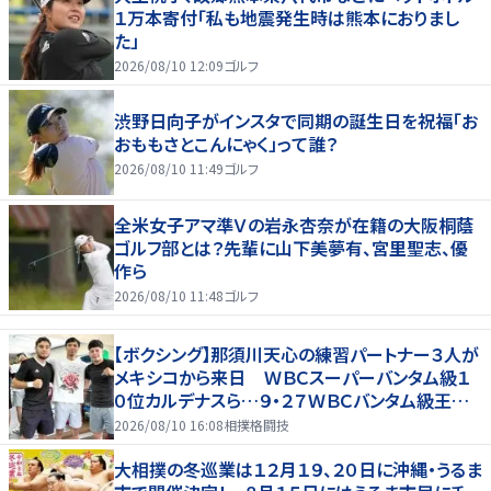
１万本寄付「私も地震発生時は熊本におりまし
た」
2026/08/10 12:09
ゴルフ
渋野日向子がインスタで同期の誕生日を祝福「お
おももさとこんにゃく」って誰？
2026/08/10 11:49
ゴルフ
全米女子アマ準Ｖの岩永杏奈が在籍の大阪桐蔭
ゴルフ部とは？先輩に山下美夢有、宮里聖志、優
作ら
2026/08/10 11:48
ゴルフ
【ボクシング】那須川天心の練習パートナー３人が
メキシコから来日 ＷＢＣスーパーバンタム級１
０位カルデナスら…９・２７ＷＢＣバンタム級王者・
井上拓真と再戦
2026/08/10 16:08
相撲格闘技
大相撲の冬巡業は１２月１９、２０日に沖縄・うるま