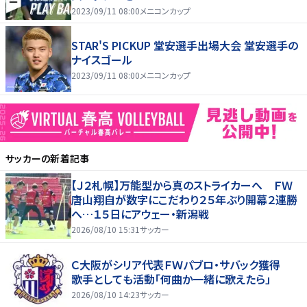
2023/09/11 08:00
メニコンカップ
STAR'S PICKUP 堂安選手出場大会 堂安選手の
ナイスゴール
2023/09/11 08:00
メニコンカップ
サッカー
の新着記事
【Ｊ２札幌】万能型から真のストライカーへ ＦＷ
唐山翔自が数字にこだわり２５年ぶり開幕２連勝
へ…１５日にアウェー・新潟戦
2026/08/10 15:31
サッカー
Ｃ大阪がシリア代表ＦＷパブロ・サバック獲得
歌手としても活動「何曲か一緒に歌えたら」
2026/08/10 14:23
サッカー