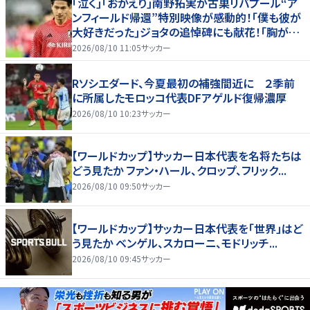
｢泣く｣｢おかえり｣南野拓実が古巣リバプール“ア
ンフィールド帰還”特別映像が感動的！｢僕も彼が
大好きだった｣ジョタの追悼碑にも献花！｢胸が熱
くなります…｣
2026/08/10 11:05
サッカー
Rソシエダード、今夏最初の補強間近に ２季前
に所属したモロッコ代表DFアゲルド復帰濃厚
2026/08/10 10:23
サッカー
【ワールドカップ】サッカー日本代表を名将たちは
どう見たか ファン・ハール、クロップ、フリック...
2026/08/10 09:50
サッカー
【ワールドカップ】サッカー日本代表を「世界」はど
う見たか ベンゲル、スカローニ、モドリッチ...
2026/08/10 09:45
サッカー