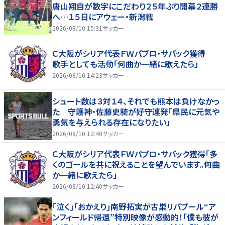
唐山翔自が数字にこだわり２５年ぶり開幕２連勝
へ…１５日にアウェー・新潟戦
2026/08/10 15:31
サッカー
Ｃ大阪がシリア代表ＦＷパブロ・サバック獲得
歌手としても活動「何曲か一緒に歌えたら」
2026/08/10 14:23
サッカー
シュート数は３対１４、それでも熊本は負けなかっ
た 守護神・佐藤史騎が好守連発「県民に元気や
勇気を与えられる存在になりたい」
2026/08/10 12:40
サッカー
Ｃ大阪がシリア代表ＦＷパブロ・サバック獲得「多
くのゴールを共に祝えることを望んでいます。何曲
か一緒に歌えたら」
2026/08/10 12:40
サッカー
｢泣く｣｢おかえり｣南野拓実が古巣リバプール“ア
ンフィールド帰還”特別映像が感動的！｢僕も彼が