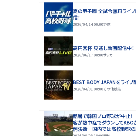
夏の甲子園 全試合無料ライブ
信！
2026/04/14 00:00
野球
高円宮杯 見逃し動画配信中！
2026/06/17 00:00
サッカー
BEST BODY JAPANをライブ
2026/04/01 00:00
その他競技
酷暑で韓国プロ野球が中止！
客が熱中症でダウンしてKBO
例決断 国内では高校野球の
に衝撃広まる「学生は休めない
2026/08/08 18:00
野球