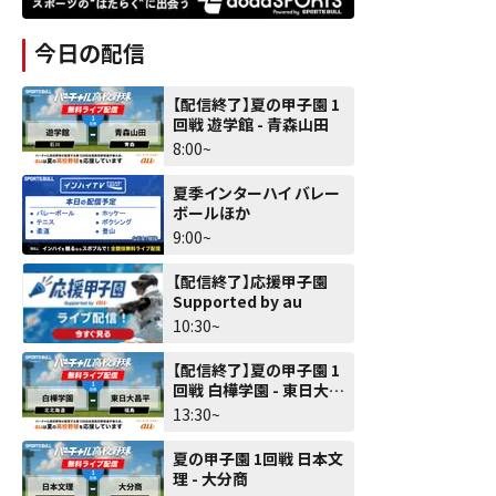
今日の配信
【配信終了】夏の甲子園 1
回戦 遊学館 - 青森山田
8:00~
夏季インターハイ バレー
ボールほか
9:00~
【配信終了】応援甲子園
Supported by au
10:30~
【配信終了】夏の甲子園 1
回戦 白樺学園 - 東日大昌
平
13:30~
夏の甲子園 1回戦 日本文
理 - 大分商