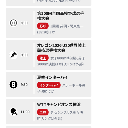
第108回全国高校野球選手
権大会
8:00
野球
1回戦 英明 - 関東第一
(18:30)ほか
オレゴン2026 U20世界陸上
競技選手権大会
9:00
陸上
女子800m準決勝、男子
3000m決勝ほか(リンクは外部)
夏季インターハイ
9:30
インターハイ
バレーボール男
子決勝ほか
WTTチャンピオンズ横浜
11:00
卓球
男女シングルス準々決
勝(リンクは外部)