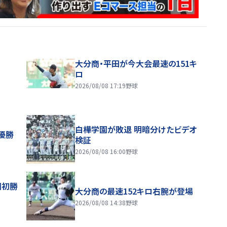
大分商・平田が今大会最速の151キ
ロ
2026/08/08 17:19
野球
白樺学園が敗退 明暗分けたビデオ
優勝
検証
2026/08/08 16:00
野球
園初勝
大分商の最速152キロ右腕が登場
2026/08/08 14:38
野球