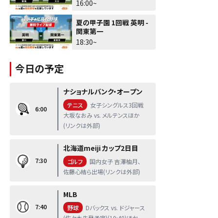
16:00~
夏の甲子園 1回戦 英明 -
関東第一
18:30~
今日の予定
ナショナルバンク・オープン
テニス
女子シングルス3回戦
6:00
大坂なおみ vs. メルテンスほか
(リンクは外部)
北海道meiji カップ2日目
7:30
ゴルフ
国内女子 吉澤柚月、
佐藤心結ら出場(リンクは外部)
MLB
7:40
野球
Dバックス vs. ドジャース
(佐々木先発予定)(10:40)ほか