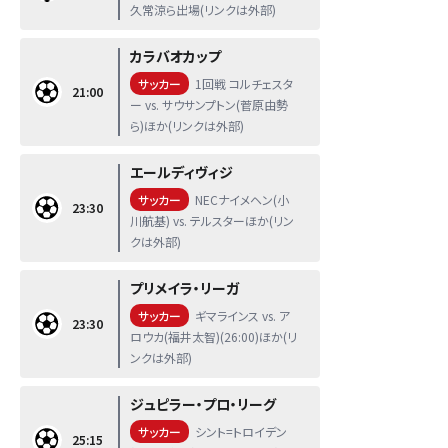
久常涼ら出場(リンクは外部)
カラバオカップ
サッカー
1回戦 コルチェスタ
21:00
ー vs. サウサンプトン(菅原由勢
ら)ほか(リンクは外部)
エールディヴィジ
サッカー
NECナイメヘン(小
23:30
川航基) vs. テルスターほか(リン
クは外部)
プリメイラ・リーガ
サッカー
ギマラインス vs. ア
23:30
ロウカ(福井太智)(26:00)ほか(リ
ンクは外部)
ジュピラー・プロ・リーグ
サッカー
シント=トロイデン
25:15