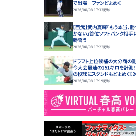
で出場 ファンどよめく
2026/08/08 17:33
野球
【西武】武内夏暉「もう本当、勝
かない」首位ソフトバンク相手
勝誓う
2026/08/08 17:22
野球
ドラフト上位候補の大分商の
今大会最速の151キロを計測
の投球にスタンドもどよめく【2
夏甲子園】
2026/08/08 17:19
野球