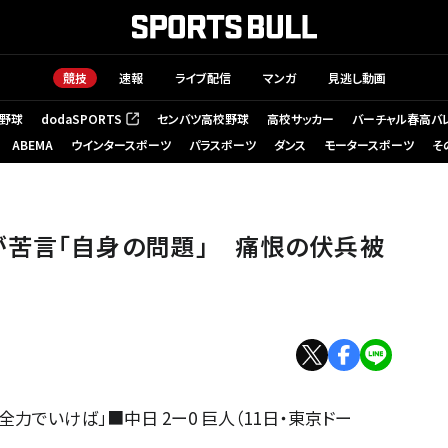
競技
速報
ライブ配信
マンガ
見逃し動画
野球
dodaSPORTS
センバツ高校野球
高校サッカー
バーチャル春高バ
（新しいタブで開く）
ABEMA
ウインタースポーツ
パラスポーツ
ダンス
モータースポーツ
そ
が苦言「自身の問題」 痛恨の伏兵被
力でいけば」■中日 2ー0 巨人（11日・東京ドー