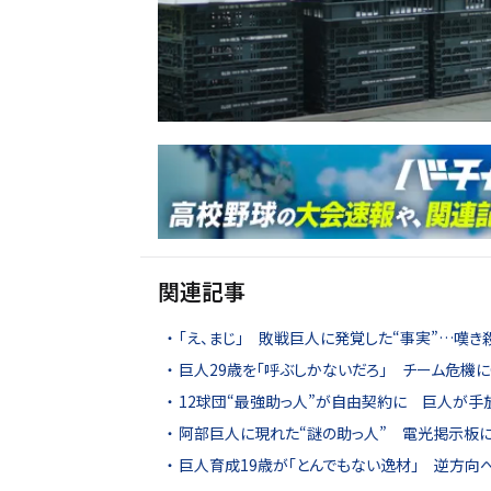
関連記事
「え、まじ」 敗戦巨人に発覚した“事実”…嘆き
巨人29歳を「呼ぶしかないだろ」 チーム危機に
12球団“最強助っ人”が自由契約に 巨人が手放
阿部巨人に現れた“謎の助っ人” 電光掲示板に
巨人育成19歳が「とんでもない逸材」 逆方向へ