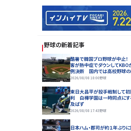
野球
の新着記事
酷暑で韓国プロ野球が中止！
客が熱中症でダウンしてKBO
例決断 国内では高校野球の
に衝撃広まる「学生は休めない
2026/08/08 18:00
野球
東日大昌平が投手戦制して初
利 白樺学園は一時同点にす
及ばず
2026/08/08 17:43
野球
日本ハム・郡司が約１年ぶりに