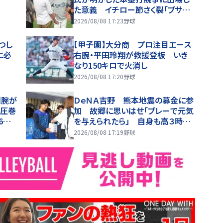
た意義 イチロー節さく裂「ブサイ
クなホームランじゃダメ」
2026/08/08 17:23
野球
つし
【甲子園】大分商 プロ注目エース
に必
右腕・平田玲翔が救援登板 いき
なり150キロで火消し
2026/08/08 17:20
野球
剛腕が
ＤｅＮＡ吉野 熊本地震の募金に参
！圧巻
加 故郷に思いはせ「プレーで元気
6年
を与えられたら」 自身も高３時の
１０年前に被災
2026/08/08 17:19
野球