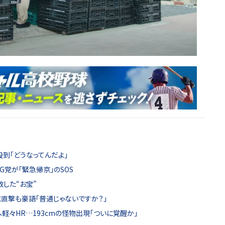
殺到「どうなってんだよ」
G党が「緊急帰京」のSOS
した“お宝”
直撃も豪語「普通じゃないですか？」
軽々HR…193cmの怪物出現「ついに覚醒か」