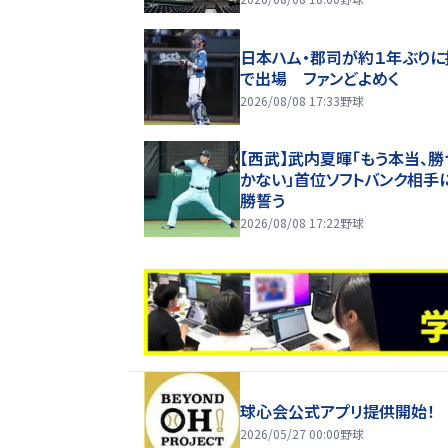
日本ハム・郡司が約１年ぶりに
で出場 ファンどよめく
2026/08/08 17:33
野球
【西武】武内夏暉「もう本当、勝
かない」首位ソフトバンク相手
勝誓う
2026/08/08 17:22
野球
球心会公式アプリ提供開始！
2026/05/27 00:00
野球