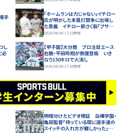
「ホームランは力じゃない」イチロー
捕手
氏が明かした本塁打競争に出場し
た意義 イチロー節さく裂「ブサイ
クなホームランじゃダメ」
2026/08/08 17:23
野球
つし
【甲子園】大分商 プロ注目エース
に必
右腕・平田玲翔が救援登板 いき
なり150キロで火消し
2026/08/08 17:20
野球
明暗分けたビデオ検証 白樺学園・
亀田監督「待っている間に選手達の
スイッチの入れ方が難しかった」