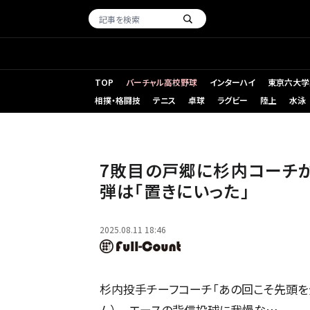
TOP
バーチャル高校野球
インターハイ
東京六大学
相撲・格闘技
テニス
卓球
ラグビー
陸上
水泳
中日戦に先発した巨人・戸郷翔征【写真：小林靖】
7敗目の戸郷に杉内コーチ
弾は「置きにいった」
2025.08.11 18:46
杉内投手チーフコーチ「あの回こそ先頭を全
ム） エースの背信投球に我慢な…