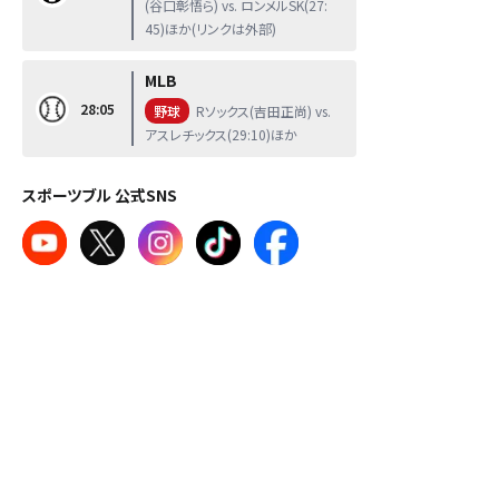
(谷口彰悟ら) vs. ロンメルSK(27:
45)ほか(リンクは外部)
MLB
28:05
野球
Rソックス(吉田正尚) vs.
アスレチックス(29:10)ほか
スポーツブル 公式SNS