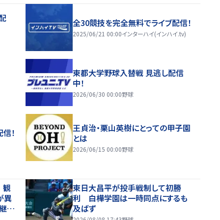
配
全30競技を完全無料でライブ配信！
2025/06/21 00:00
インターハイ(インハイ.tv)
東都大学野球入替戦 見逃し配信
中！
2026/06/30 00:00
野球
王貞治・栗山英樹にとっての甲子園
配信！
とは
2026/06/15 00:00
野球
 観
東日大昌平が投手戦制して初勝
が異
利 白樺学園は一時同点にするも
継続
及ばず
」
2026/08/08 17:43
野球