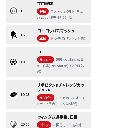
プロ野球
15:00
野球
巨人 vs. ヤクルト、日本
ハム vs. 楽天(18:00)ほか
ヨーロッパスマッシュ
16:00
卓球
男女予選(リンクは外部)
J1
サッカー
福岡 vs. 神戸、広島
19:00
vs. 千葉(19:15)ほか(リンクは外
部)
リポビタンDチャレンジカッ
プ2026
19:05
ラグビー
日本代表 vs. オース
トラリア代表(リンクは外部)
ウィンダム選手権3日目
20:00
ゴルフ
米国男子 松山英樹、