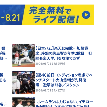
 観
【日本ハム】楽天に完敗…加藤貴
が異
之、序盤の失点響き今季2敗目 打
継続
線も楽天早川を攻略できず
」
2026/08/08 17:52
野球
勝
【阪神】前日コンディション考慮でベ
るも
ンチスタート大山悠輔が先発復
帰 遊撃は熊谷／スタメン
2026/08/08 17:41
野球
「ホームランは力じゃない」イチロー
捕手
氏が明かした本塁打競争に出場し