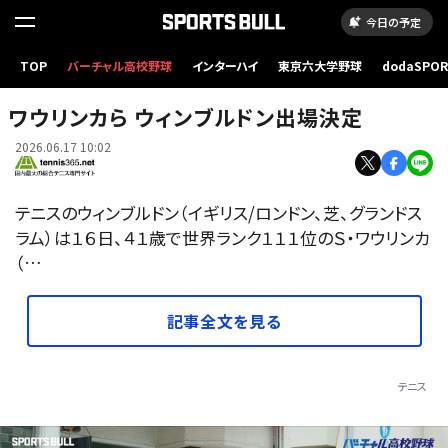
今日の予定
TOP
バーチャル高校野球
インターハイ
東京六大学野球
dodaSPO
（新しいタブ
ワウリンカら ウィンブルドン出場決定
2026.06.17 10:02
テニスのウィンブルドン（イギリス/ロンドン、芝、グランドス
ラム）は１６日、４１歳で世界ランク１１１位のＳ・ワウリンカ
（…
記事全文を見る
テニス