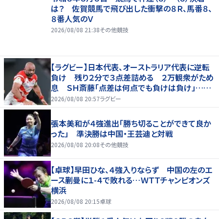
は？ 佐賀競馬で飛び出した衝撃の８Ｒ、馬番８、
８番人気のＶ
2026/08/08 21:38
その他競技
【ラグビー】日本代表、オーストラリア代表に逆転
負け 残り２分で３点差詰める ２万観衆がため
息 ＳＨ斎藤「点差は何点でも負けは負け」…前
半にＳＯ伊藤龍が先制トライ、３２ー３５で惜敗
2026/08/08 20:57
ラグビー
張本美和が４強進出「勝ち切ることができて良か
った」 準決勝は中国・王芸迪と対戦
2026/08/08 20:08
その他競技
【卓球】早田ひな、４強入りならず 中国の左のエ
ース蒯曼に１-４で敗れる…ＷＴＴチャンピオンズ
横浜
2026/08/08 20:15
卓球