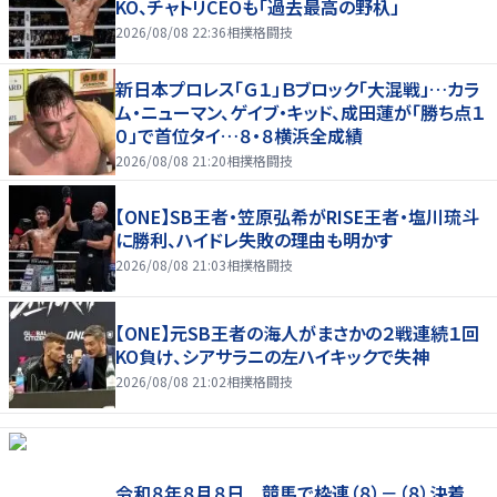
KO、チャトリCEOも「過去最高の野杁」
2026/08/08 22:36
相撲格闘技
新日本プロレス「Ｇ１」Ｂブロック「大混戦」…カラ
ム・ニューマン、ゲイブ・キッド、成田蓮が「勝ち点１
０」で首位タイ…８・８横浜全成績
2026/08/08 21:20
相撲格闘技
【ONE】SB王者・笠原弘希がRISE王者・塩川琉斗
に勝利、ハイドレ失敗の理由も明かす
2026/08/08 21:03
相撲格闘技
【ONE】元SB王者の海人がまさかの２戦連続１回
KO負け、シアサラニの左ハイキックで失神
2026/08/08 21:02
相撲格闘技
令和８年８月８日 競馬で枠連（８）－（８）決着