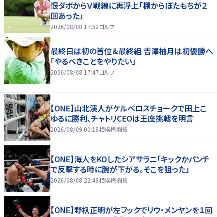
恨ダボからＶ戦線に再浮上「棚からぼたもちが２
回あった」
2026/08/08 17:52
ゴルフ
最終日は初の首位＆最終組 吉澤柚月は初優勝へ
「やるべきことをやりたい」
2026/08/08 17:47
ゴルフ
【ONE】山北渓人がケルベロスチョークで田上こ
ゆるに勝利、チャトリCEOは王座挑戦を明言
2026/08/09 00:18
相撲格闘技
【ONE】海人をKOしたシアサラニ「キックかパンチ
で反撃する時に腕が下がる。そこを狙った」
2026/08/08 22:48
相撲格闘技
【ONE】野杁正明が左フックでリウ・メンヤンを１回