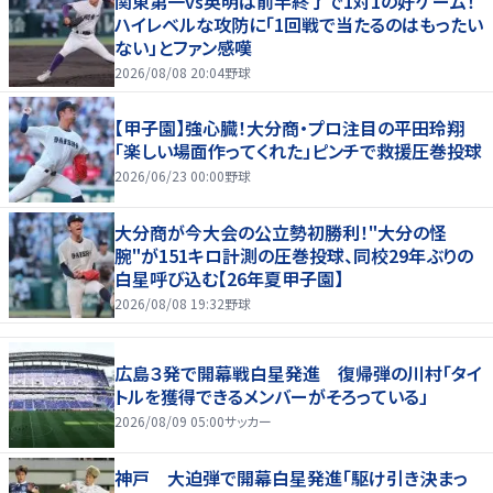
関東第一vs英明は前半終了で1対1の好ゲーム！
ハイレベルな攻防に「1回戦で当たるのはもったい
ない」とファン感嘆
2026/08/08 20:04
野球
【甲子園】強心臓！大分商・プロ注目の平田玲翔
「楽しい場面作ってくれた」ピンチで救援圧巻投球
2026/06/23 00:00
野球
大分商が今大会の公立勢初勝利！"大分の怪
腕"が151キロ計測の圧巻投球、同校29年ぶりの
白星呼び込む【26年夏甲子園】
2026/08/08 19:32
野球
広島３発で開幕戦白星発進 復帰弾の川村「タイ
トルを獲得できるメンバーがそろっている」
2026/08/09 05:00
サッカー
神戸 大迫弾で開幕白星発進「駆け引き決まっ