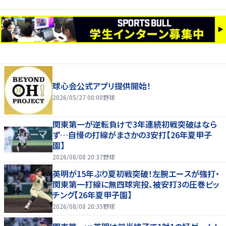
球心会公式アプリ提供開始！
2026/05/27 00:00
野球
関東第一が逆転負けで3年連続初戦突破はなら
ず…自慢の打線がまさかの3安打【26年夏甲子
園】
2026/08/08 20:37
野球
英明が15年ぶり夏初戦突破！左腕エースが強打・
関東第一打線に無四球完投、被安打3の圧巻ピッ
チング【26年夏甲子園】
2026/08/08 20:35
野球