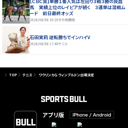
【ＣＢＣ賞】単勝１番人気は左回り３戦３勝の良血
馬 実績上位のレイピアが続く ３連単は混戦ム
ード 前日最終オッズ
2026/08/08 20:20
その他競技
石田実莉 逆転勝ちでインハイV
2026/08/08 17:40
テニス
TOP
テニス
ワウリンカら ウィンブルドン出場決定
アプリ版