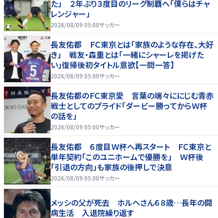
た」 ２年ぶり３度目のリーグ制覇へ「僕らはチャ
レンジャー」
2026/08/09 05:00
サッカー
長友佑都 ＦＣ東京とは「家族のような存在、大好
き」 戦友・森重とは「一緒にシャーレを掲げた
い」復帰後初タイトル意欲【一問一答】
2026/08/09 05:00
サッカー
長友佑都のＦＣ東京愛 言葉の端々ににじむ青赤
戦士としてのプライド「ダービー勝ってからＷ杯
の話を」
2026/08/09 05:00
サッカー
長友佑都 ６度目Ｗ杯へ再スタート ＦＣ東京と
単年契約「このユニホームで優勝を」 Ｗ杯後
「引退の方向」も家族の後押しで決意
2026/08/09 05:00
サッカー
メッシの父が死去 ホルヘさん６８歳…長年の闘
病生活 入退院繰り返す