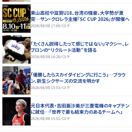
東山高校や滋賀U18、台湾の強豪、大学勢が激
突…サン・クロレラ主催『SC CUP 2026』が開催へ
2026/08/08 17:00
バスケ
「たくさん説得したって感じではない」マクシー、レ
ブロンの“リクルート活動”を語る
2026/08/08 16:28
バスケ
「優勝したらスカイダイビングに行こう」…ブラウ
ン、新生シクサーズの交流を明かす
2026/08/08 15:53
バスケ
元日本代表・吉田亜沙美が三菱電機のキャプテン
に就任…「世界で最も結束力のあるチームへ」
2026/08/08 15:51
バスケ