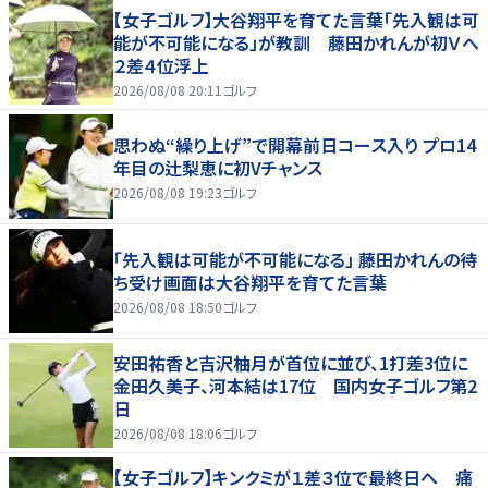
【女子ゴルフ】大谷翔平を育てた言葉「先入観は可
能が不可能になる」が教訓 藤田かれんが初Ｖへ
２差４位浮上
2026/08/08 20:11
ゴルフ
思わぬ“繰り上げ”で開幕前日コース入り プロ14
年目の辻梨恵に初Vチャンス
2026/08/08 19:23
ゴルフ
「先入観は可能が不可能になる」 藤田かれんの待
ち受け画面は大谷翔平を育てた言葉
2026/08/08 18:50
ゴルフ
安田祐香と吉沢柚月が首位に並び、1打差3位に
金田久美子、河本結は17位 国内女子ゴルフ第2
日
2026/08/08 18:06
ゴルフ
【女子ゴルフ】キンクミが１差３位で最終日へ 痛