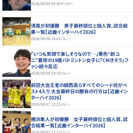
2026/08/09 00:42
サッカー
清風が初優勝 男子最終順位と個人賞、試合結
果一覧【近畿インターハイ2026】
2026/08/08 18:01
バレー
「いつも笑顔で楽しそうなので…」黄色“新ユ
ニ”着用の19歳バドミントン女子に「CMきそう」フ
ァン続々反応
2026/08/08 16:10
バレー
前回大会王者の鎮西高らすべてのシード校がベ
スト4入り 大会最終日の勝負の行方は【近畿イン
ターハイ2026】
2026/08/07 22:22
バレー
横浜隼人が初優勝 女子最終順位と個人賞、試
合結果一覧【近畿インターハイ2026】
2026/08/07 17:23
バレー