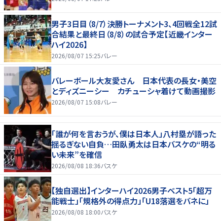
男子3日目（8/7）決勝トーナメント3、4回戦全12試
合結果と最終日（8/8）の試合予定【近畿インター
ハイ2026】
2026/08/07 15:25
バレー
バレーボール大友愛さん 日本代表の長女・美空
とディズニーシー カチューシャ着けて動画撮影
2026/08/07 15:08
バレー
「誰が何を言おうが、僕は日本人」八村塁が語った
揺るぎない自負…田臥勇太は日本バスケの“明る
い未来”を確信
2026/08/08 18:36
バスケ
【独自選出】インターハイ2026男子ベスト5「超万
能戦士」「規格外の得点力」「U18落選をバネに」
2026/08/08 18:00
バスケ