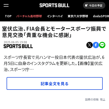
今日の予定
TOP
バーチャル高校野球
インターハイ
東京六大学野球
dodaSPO
（新しいタブ
室伏広治、FIA会長とモータースポーツ振興で
意見交換「貴重な機会に感謝」
2025.06.05 19:08
スポーツ庁長官で元ハンマー投日本代表の室伏広治が、6
月5日に自身のインスタグラムを更新した。【画像】室伏広
治、スポーツ庁…
記事全文を見る
話題の投稿
陸上