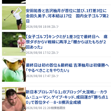
安田祐香と吉沢柚月が首位に並び、1打差3位に
金田久美子、河本結は17位 国内女子ゴルフ第2
日
2026/08/08 18:06
ゴルフ
【女子ゴルフ】キンクミが１差３位で最終日へ 痛
恨ダボからＶ戦線に再浮上「棚からぼたもちが２
回あった」
2026/08/08 17:52
ゴルフ
最終日は初の首位＆最終組 吉澤柚月は初優勝へ
「やるべきことをやりたい」
2026/08/08 17:47
ゴルフ
新日本プロレス「Ｇ１」Ｂブロック「大混戦」…カラ
ム・ニューマン、ゲイブ・キッド、成田蓮が「勝ち点１
０」で首位タイ…８・８横浜全成績
2026/08/08 21:20
相撲格闘技