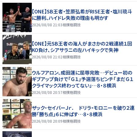
【ONE】SB王者・笠原弘希がRISE王者・塩川琉斗
に勝利、ハイドレ失敗の理由も明かす
2026/08/08 21:03
相撲格闘技
【ONE】元SB王者の海人がまさかの２戦連続１回
KO負け、シアサラニの左ハイキックで失神
2026/08/08 21:02
相撲格闘技
ウルフアロン、成田蓮に屈辱完敗…デビュー初の
ギブアップ負けで「Ｇ１」予選落ちピンチ「まだＧ１
クライマックス終わってない」…８・８横浜
2026/08/08 20:57
相撲格闘技
ザック・セイバーＪｒ． ドリラ・モロニーを破り２連
勝「勝ち点」６に伸ばす…８・８横浜
2026/08/08 20:09
相撲格闘技