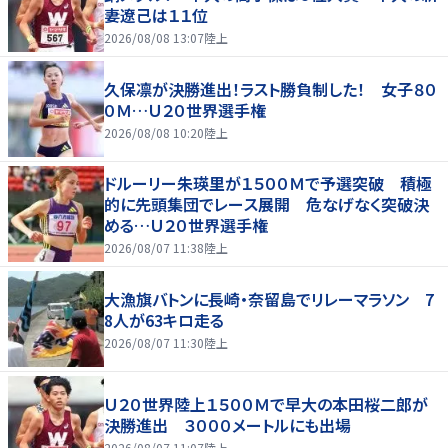
妻遼己は１１位
2026/08/08 13:07
陸上
久保凛が決勝進出！ラスト勝負制した！ 女子８０
０Ｍ…Ｕ２０世界選手権
2026/08/08 10:20
陸上
ドルーリー朱瑛里が１５００Ｍで予選突破 積極
的に先頭集団でレース展開 危なげなく突破決
める…Ｕ２０世界選手権
2026/08/07 11:38
陸上
大漁旗バトンに長崎・奈留島でリレーマラソン 7
8人が63キロ走る
2026/08/07 11:30
陸上
Ｕ２０世界陸上１５００Ｍで早大の本田桜二郎が
決勝進出 ３０００メートルにも出場
2026/08/07 11:07
陸上