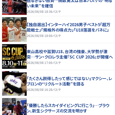
揺るぎない自負…田臥勇太は日本バスケの“明る
い未来”を確信
2026/08/08 18:36
バスケ
【独自選出】インターハイ2026男子ベスト5「超万
能戦士」「規格外の得点力」「U18落選をバネに」
2026/08/08 18:00
バスケ
東山高校や滋賀U18、台湾の強豪、大学勢が激
突…サン・クロレラ主催『SC CUP 2026』が開催へ
2026/08/08 17:00
バスケ
「たくさん説得したって感じではない」マクシー、レ
ブロンの“リクルート活動”を語る
2026/08/08 16:28
バスケ
「優勝したらスカイダイビングに行こう」…ブラウ
ン、新生シクサーズの交流を明かす