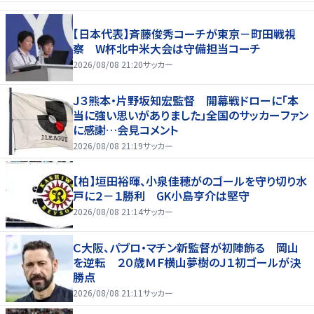
【日本代表】斉藤俊秀コーチが東京－町田戦視
察 W杯北中米大会は守備担当コーチ
2026/08/08 21:20
サッカー
Ｊ３熊本・片野坂知宏監督 開幕戦ドローに「本
当に強い思いがありました」全国のサッカーファン
に感謝…会見コメント
2026/08/08 21:19
サッカー
【柏】垣田裕暉、小泉佳穂がのゴールを守り切り水
戸に２－１勝利 GK小島亨介は堅守
2026/08/08 21:14
サッカー
Ｃ大阪、パブロ・マチン新監督が初陣飾る 岡山
を逆転 ２０歳ＭＦ横山夢樹のＪ１初ゴールが決
勝点
2026/08/08 21:11
サッカー