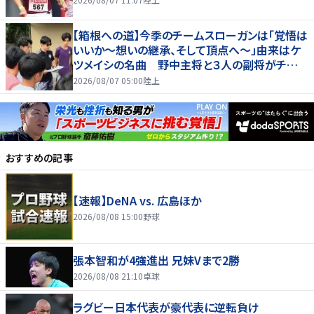
【箱根への道】今季のチームスローガンは「覚悟は
いいか～想いの継承、そして頂点へ～」由来はケ
ツメイシの名曲 野中主将と３人の副将がチーム
を引っ張る…夏合宿特集第１弾、国学院大
2026/08/07 05:00
陸上
おすすめの記事
【速報】DeNA vs. 広島ほか
2026/08/08 15:00
野球
張本智和が4強進出 兄妹Vまで2勝
2026/08/08 21:10
卓球
ラグビー日本代表が豪代表に逆転負け