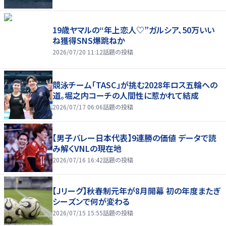
19歳ヤマルの“年上恋人♡”ガルシア、50万いい
ね獲得SNS爆跳ねか
2026/07/20 11:12
話題の投稿
競泳チーム「TASC」が挑む2028年ロス五輪への
道。堀之内コーチの人間性に惹かれて結成
2026/07/17 06:06
話題の投稿
【男子バレー日本代表】9連勝の価値 データで読
み解くVNLの現在地
2026/07/16 16:42
話題の投稿
【Jリーグ】秋春制元年が8月開幕 初の年度またぎ
シーズンで何が変わる
2026/07/15 15:55
話題の投稿