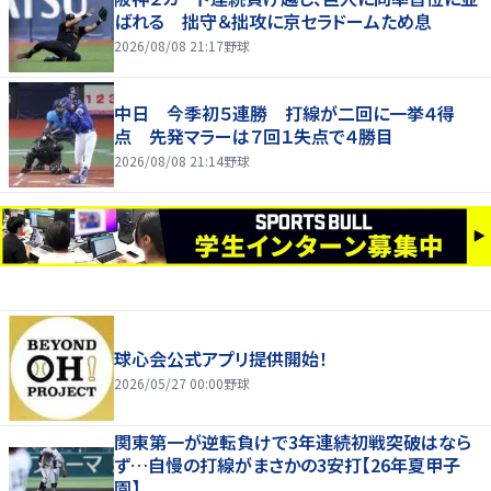
ばれる 拙守＆拙攻に京セラドームため息
2026/08/08 21:17
野球
中日 今季初５連勝 打線が二回に一挙４得
点 先発マラーは７回１失点で４勝目
2026/08/08 21:14
野球
球心会公式アプリ提供開始！
2026/05/27 00:00
野球
関東第一が逆転負けで3年連続初戦突破はなら
ず…自慢の打線がまさかの3安打【26年夏甲子
園】