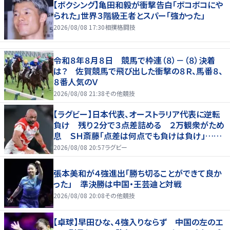
【ボクシング】亀田和毅が衝撃告白「ボコボコにや
られた」世界３階級王者とスパー「強かった」
2026/08/08 17:30
相撲格闘技
令和８年８月８日 競馬で枠連（８）－（８）決着
は？ 佐賀競馬で飛び出した衝撃の８Ｒ、馬番８、
８番人気のＶ
2026/08/08 21:38
その他競技
【ラグビー】日本代表、オーストラリア代表に逆転
負け 残り２分で３点差詰める ２万観衆がため
息 ＳＨ斎藤「点差は何点でも負けは負け」…前
半にＳＯ伊藤龍が先制トライ、３２ー３５で惜敗
2026/08/08 20:57
ラグビー
張本美和が４強進出「勝ち切ることができて良か
った」 準決勝は中国・王芸迪と対戦
2026/08/08 20:08
その他競技
【卓球】早田ひな、４強入りならず 中国の左のエ