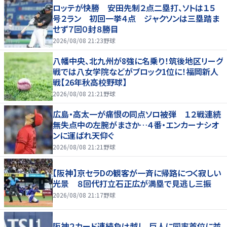
ロッテが快勝 安田先制２点二塁打、ソトは１５
号２ラン 初回一挙４点 ジャクソンは三塁踏ま
せず７回０封８勝目
2026/08/08 21:23
野球
八幡中央、北九州が8強に名乗り！筑後地区リーグ
戦では八女学院などがブロック1位に！福岡新人
戦【26年秋高校野球】
2026/08/08 21:21
野球
広島・高太一が痛恨の同点ソロ被弾 １２戦連続
無失点中の左腕がまさか…４番・エンカーナシオ
ンに運ばれ天仰ぐ
2026/08/08 21:21
野球
【阪神】京セラDの観客が一斉に帰路につく寂しい
光景 ８回代打立石正広が満塁で見逃し三振
2026/08/08 21:17
野球
阪神２カード連続負け越し、巨人に同率首位に並