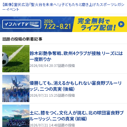
【画像】室伏広治『聖火台を未来へ！』子どもたちと磨き上げたスポーツレガシ
ーイベント
話題の投稿
の新着記事
鈴木彩艶争奪戦、欧州4クラブが接触 リーズには
一度断りか
2026/08/04 20:37
話題の投稿
優勝しても、消えるかもしれない――富良野ブルーリ
ッジ、二つの真実（後編）
2026/07/21 15:25
話題の投稿
土に、膝をつく。文化人が挑む、北の球団――富良野ブ
ルーリッジ、二つの真実（前編）
2026/07/21 14:48
話題の投稿