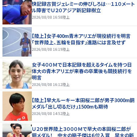
快記録古賀ジェレミーの伸びしろは…１１０メート
ル障害でＵ２０アジア新記録樹立
2026/08/08 16:58
陸上
【陸上】女子400m青木アリエが現役続行を明言
「世界陸上、五輪を目指す」進路には言及せず
2026/08/08 16:19
陸上
女子４００Ｍで日本記録を超えるタイムを持つ日
体大の青木アリエが来春の卒業後も競技続行を
明言
2026/08/08 16:12
陸上
【陸上】早大ルーキー本田桜二郎が男子3000m銅
メダル「出し切るだけ」1500mも期待
2026/08/08 14:52
陸上
Ｕ２０世界陸上３０００Ｍで早大の本田桜二郎が
銅メダル！ 中大の簡子傑は６位入賞 早大の新