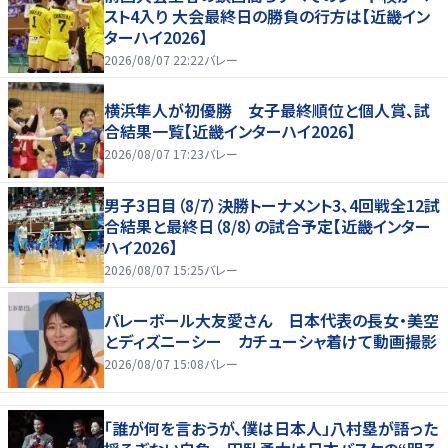
スト4入り 大会最終日の勝負の行方は【近畿イン
ターハイ2026】
2026/08/07 22:22
バレー
横浜隼人が初優勝 女子最終順位と個人賞、試
合結果一覧【近畿インターハイ2026】
2026/08/07 17:23
バレー
男子3日目（8/7）決勝トーナメント3、4回戦全12試
合結果と最終日（8/8）の試合予定【近畿インター
ハイ2026】
2026/08/07 15:25
バレー
バレーボール大友愛さん 日本代表の長女・美空
とディズニーシー カチューシャ着けて動画撮影
2026/08/07 15:08
バレー
「誰が何を言おうが、僕は日本人」八村塁が語った