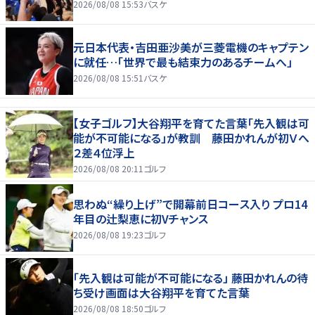
2026/08/08 15:53
バスケ
元日本代表・吉田亜沙美が三菱電機のキャプテン
に就任…「世界で最も結束力のあるチームへ」
2026/08/08 15:51
バスケ
【女子ゴルフ】大谷翔平を育てた言葉「先入観は可
能が不可能になる」が教訓 藤田かれんが初Ｖへ
２差４位浮上
2026/08/08 20:11
ゴルフ
思わぬ“繰り上げ”で開幕前日コース入り プロ14
年目の辻梨恵に初Vチャンス
2026/08/08 19:23
ゴルフ
「先入観は可能が不可能になる」 藤田かれんの待
ち受け画面は大谷翔平を育てた言葉
2026/08/08 18:50
ゴルフ