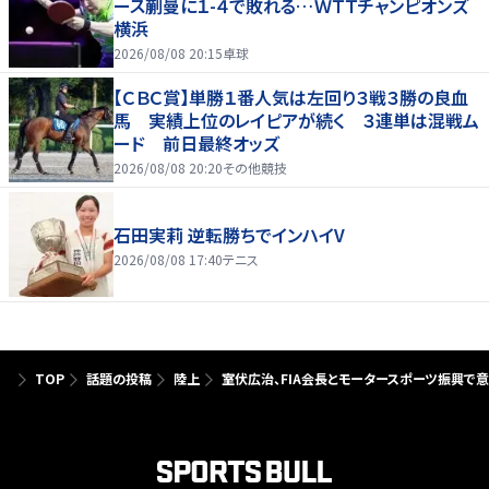
ース蒯曼に１-４で敗れる…ＷＴＴチャンピオンズ
横浜
2026/08/08 20:15
卓球
【ＣＢＣ賞】単勝１番人気は左回り３戦３勝の良血
馬 実績上位のレイピアが続く ３連単は混戦ム
ード 前日最終オッズ
2026/08/08 20:20
その他競技
石田実莉 逆転勝ちでインハイV
2026/08/08 17:40
テニス
TOP
話題の投稿
陸上
室伏広治、FIA会長とモータースポーツ振興で