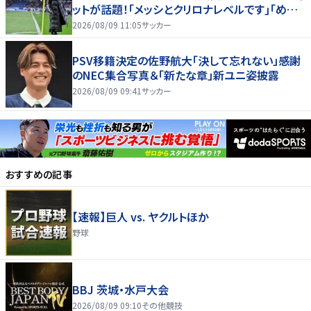
ットが話題！｢メッシとクリロナレベルです｣｢めちゃ
くちゃ可愛い｣
2026/08/09 11:05
サッカー
PSV移籍決定の佐野航大「決して忘れない」感謝
のNEC集合写真＆「新たな章」新ユニ姿披露
2026/08/09 09:41
サッカー
おすすめの記事
【速報】巨人 vs. ヤクルトほか
野球
BBJ 茨城・水戸大会
2026/08/09 09:10
その他競技