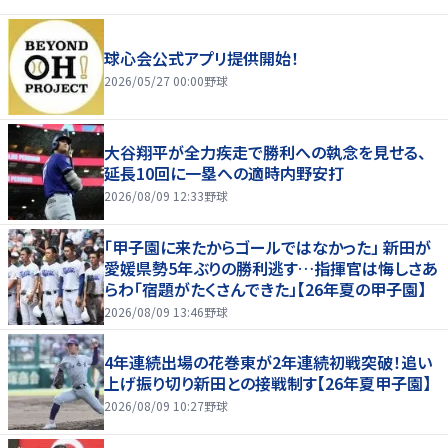
球心会公式アプリ提供開始！
2026/05/27 00:00
野球
大谷翔平が全力疾走で勝利への執念を見せる、
延長10回に一塁への適時内野安打
2026/08/09 12:33
野球
「甲子園に来たからゴールではなかった」 新田が
愛媛県勢5年ぶりの勝利逃す…指揮官は悔しさあ
らわ「宿題がたくさんできた」【26年夏の甲子園】
2026/08/09 13:46
野球
4年連続出場の花巻東が2年連続初戦突破！追い
上げ振り切り新田との接戦制す【26年夏甲子園】
2026/08/09 10:27
野球