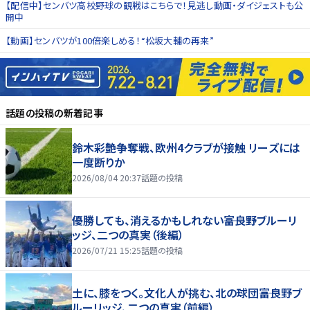
【配信中】センバツ高校野球の観戦はこちらで！見逃し動画・ダイジェストも公
開中
【動画】センバツが100倍楽しめる！“松坂大輔の再来”
話題の投稿
の新着記事
鈴木彩艶争奪戦、欧州4クラブが接触 リーズには
一度断りか
2026/08/04 20:37
話題の投稿
優勝しても、消えるかもしれない――富良野ブルーリ
ッジ、二つの真実（後編）
2026/07/21 15:25
話題の投稿
土に、膝をつく。文化人が挑む、北の球団――富良野ブ
ルーリッジ、二つの真実（前編）