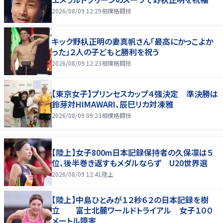
2026/08/09 12:29
相撲格闘技
キック野杁正明の妻真帆さん「最高にかっこよか
った」２人の子どもと勝利を祝う
2026/08/09 12:23
相撲格闘技
【東京女子】プリンセスカップ４強決定 準決勝は
鈴芽対HIMAWARI、辰巳リカ対凍雅
2026/08/09 09:23
相撲格闘技
【陸上】女子800m日本記録保持者の久保凛は５
位、後半巻き返すもメダルならず U20世界選
2026/08/09 12:41
陸上
【陸上】中島ひとみが１２秒６２の日本記録を樹
立 富士北麓ワールドトライアル 女子１００
メートル障害