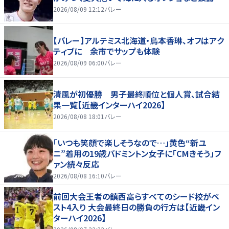
2026/08/09 12:12
バレー
【バレー】アルテミス北海道・鳥本香琳、オフはアク
ティブに 余市でサップも体験
2026/08/09 06:00
バレー
清風が初優勝 男子最終順位と個人賞、試合結
果一覧【近畿インターハイ2026】
2026/08/08 18:01
バレー
「いつも笑顔で楽しそうなので…」黄色“新ユ
ニ”着用の19歳バドミントン女子に「CMきそう」フ
ァン続々反応
2026/08/08 16:10
バレー
前回大会王者の鎮西高らすべてのシード校がベ
スト4入り 大会最終日の勝負の行方は【近畿イン
ターハイ2026】