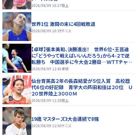
2026/08/09 10:27
陸上
世界1位 激闘の末に4回戦敗退
2026/08/09 10:39
テニス
【卓球】張本美和、決勝進出！ 世界６位・王芸迪
に「どうやって戦えばいいんだろう」から４-２で逆
転勝ち 中国選手に今大会２勝目…ＷＴＴチャン
ピオンズ横浜
2026/08/09 12:41
卓球
仙台育英高２年の長森結愛が５位入賞 高校歴
代６位の好記録 青学大の芦田和佳は２０位 Ｕ
２０世界陸上３０００Ｍ
2026/08/09 12:28
陸上
19歳 マスターズ3大会連続で8強
2026/08/09 12:50
テニス