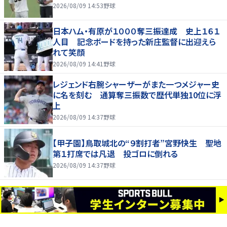
2026/08/09 14:53
野球
日本ハム・有原が１０００奪三振達成 史上１６１
人目 記念ボードを持った新庄監督に出迎えら
れて笑顔
2026/08/09 14:41
野球
レジェンド右腕シャーザーがまた一つメジャー史
に名を刻む 通算奪三振数で歴代単独10位に浮
上
2026/08/09 14:37
野球
【甲子園】鳥取城北の“９割打者”宮野快生 聖地
第１打席では凡退 投ゴロに倒れる
2026/08/09 14:37
野球