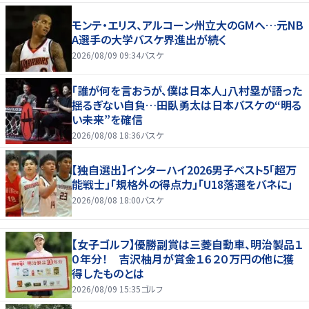
モンテ・エリス、アルコーン州立大のGMへ…元NB
A選手の大学バスケ界進出が続く
2026/08/09 09:34
バスケ
「誰が何を言おうが、僕は日本人」八村塁が語った
揺るぎない自負…田臥勇太は日本バスケの“明る
い未来”を確信
2026/08/08 18:36
バスケ
【独自選出】インターハイ2026男子ベスト5「超万
能戦士」「規格外の得点力」「U18落選をバネに」
2026/08/08 18:00
バスケ
【女子ゴルフ】優勝副賞は三菱自動車、明治製品１
０年分！ 吉沢柚月が賞金１６２０万円の他に獲
得したものとは
2026/08/09 15:35
ゴルフ