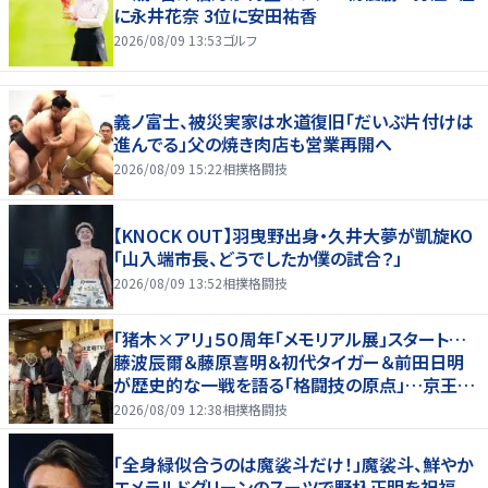
に永井花奈 3位に安田祐香
2026/08/09 13:53
ゴルフ
義ノ富士、被災実家は水道復旧「だいぶ片付けは
進んでる」父の焼き肉店も営業再開へ
2026/08/09 15:22
相撲格闘技
【KNOCK OUT】羽曳野出身・久井大夢が凱旋KO
「山入端市長、どうでしたか僕の試合？」
2026/08/09 13:52
相撲格闘技
「猪木×アリ」５０周年「メモリアル展」スタート…
藤波辰爾＆藤原喜明＆初代タイガー＆前田日明
が歴史的な一戦を語る「格闘技の原点」…京王プ
ラザホテルで３１日まで
2026/08/09 12:38
相撲格闘技
「全身緑似合うのは魔裟斗だけ！」魔裟斗、鮮やか
エメラルドグリーンのスーツで野杁正明を祝福