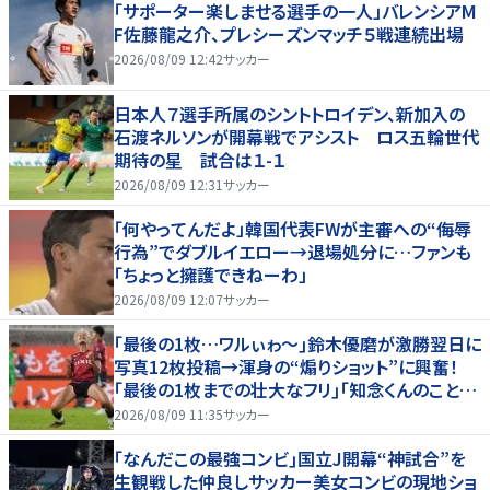
「サポーター楽しませる選手の一人」バレンシアM
F佐藤龍之介、プレシーズンマッチ５戦連続出場
2026/08/09 12:42
サッカー
日本人７選手所属のシントトロイデン、新加入の
石渡ネルソンが開幕戦でアシスト ロス五輪世代
期待の星 試合は１-１
2026/08/09 12:31
サッカー
「何やってんだよ」韓国代表FWが主審への“侮辱
行為”でダブルイエロー→退場処分に…ファンも
「ちょっと擁護できねーわ」
2026/08/09 12:07
サッカー
｢最後の1枚…ワルぃゎ〜｣鈴木優磨が激勝翌日に
写真12枚投稿→渾身の“煽りショット”に興奮！
｢最後の1枚までの壮大なフリ｣｢知念くんのことど
んだけ好きなんよｗ｣
2026/08/09 11:35
サッカー
｢なんだこの最強コンビ｣国立J開幕“神試合”を
生観戦した仲良しサッカー美女コンビの現地ショ