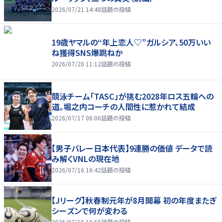
2026/07/21 14:48
話題の投稿
19歳ヤマルの“年上恋人♡”ガルシア、50万いい
ね獲得SNS爆跳ねか
2026/07/20 11:12
話題の投稿
競泳チーム「TASC」が挑む2028年ロス五輪への
道。堀之内コーチの人間性に惹かれて結成
2026/07/17 06:06
話題の投稿
【男子バレー日本代表】9連勝の価値 データで読
み解くVNLの現在地
2026/07/16 16:42
話題の投稿
【Jリーグ】秋春制元年が8月開幕 初の年度またぎ
シーズンで何が変わる
2026/07/15 15:55
話題の投稿