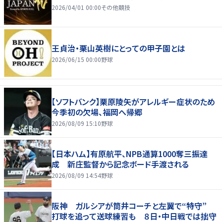
2026/04/01 00:00
その他競技
王貞治・栗山英樹にとっての甲子園とは
2026/06/15 00:00
野球
【ソフトバンク】栗原陵矢がアレルギー症状のため
今季初の欠場、福岡へ帰郷
2026/08/09 15:10
野球
【日本ハム】有原航平、NPB通算1000奪三振達
成 新庄監督から記念ボード手渡される
2026/08/09 14:54
野球
阪神 ガルシアが筒井コーチと左翼で“特守”
打球を追って送球練習も ８日・中日戦では拙守