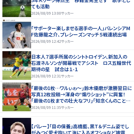
ても活動
2026/08/09 13:00
サッカー
「サポーター楽しませる選手の一人」バレンシアM
F佐藤龍之介、プレシーズンマッチ５戦連続出場
2026/08/09 12:42
サッカー
日本人７選手所属のシントトロイデン、新加入の
石渡ネルソンが開幕戦でアシスト ロス五輪世代
期待の星 試合は１-１
2026/08/09 12:31
サッカー
｢最後の1枚…ワルぃゎ〜｣鈴木優磨が激勝翌日に
写真12枚投稿→渾身の“煽りショット”に興奮！
｢最後の1枚までの壮大なフリ｣｢知念くんのことど
んだけ好きなんよｗ｣
2026/08/09 11:35
サッカー
【バレー】「目の保養」高橋藍、黒Ｔ＆デニム姿でし
がみつく愛犬抱いて海に入るオフショなど披露