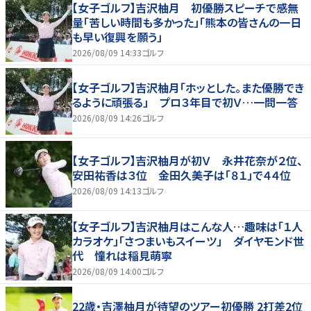
【女子ゴルフ】吉沢柚月 初優勝スピーチで感無
量「苦しい時間も多かった」「熊本の皆さんの一日
も早い復興を願う」
2026/08/09 14:33
ゴルフ
【女子ゴルフ】吉沢柚月「ホッとした。また優勝でき
るように頑張る」 プロ３年目で初Ｖ…一問一答
2026/08/09 14:26
ゴルフ
【女子ゴルフ】吉沢柚月が初Ｖ 永井花奈が２位、
安田祐香は３位 金田久美子は「８１」で４４位
2026/08/09 14:13
ゴルフ
【女子ゴルフ】吉沢柚月はこんな人…趣味は「１人
カラオケ」「さつまいもスイーツ」 ダイヤモンド世
代 憧れは稲見萌寧
2026/08/09 14:00
ゴルフ
22歳・吉澤柚月が待望のツアー初優勝 2打差2位