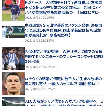
ドジャース 大谷翔平Ｖ打で７連敗脱出！左膝の
不安を抱える中で執念の全力疾走 九回にディ
アスが背信投球も悪循環断つ 十回はヒヤヒヤ
もリード守る
2026/06/19 00:00
野球
鳥取城北ＶＳ岡山学芸館のスタメン発表！鳥取城
北は最速146キロ右腕、岡山学芸館は技巧派左
腕が先発【26年夏高校野球】
2026/08/09 13:13
野球
久保建英が実戦復帰 Ｗ杯オランダ戦での負傷
を経てＲソシエダードのプレシーズンマッチに約３
０分出場
2026/08/09 13:40
サッカー
ロナウドの結婚式情報に数千人が生まれ故郷の
島に押し寄せ、一般人カップル取り囲む騒動に
2026/08/09 13:25
サッカー
Ｊ１Ｃ大阪がシリア代表ＦＷサバックを獲得へ 2
5年Ｋリーグ得点王 移籍金発生せず 歌手とし