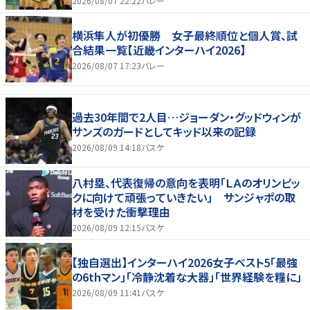
2026/08/07 22:22
バレー
横浜隼人が初優勝 女子最終順位と個人賞、試
合結果一覧【近畿インターハイ2026】
2026/08/07 17:23
バレー
過去30年間で2人目…ジョーダン・グッドウィンが
サンズのガードとしてキッド以来の記録
2026/08/09 14:18
バスケ
八村塁、代表復帰の意向を表明「ＬＡのオリンピッ
クに向けて頑張っていきたい」 サンジャポの取
材を受けた衝撃理由
2026/08/09 12:15
バスケ
【独自選出】インターハイ2026女子ベスト5「最強
の6thマン」「冷静沈着な大器」「世界経験を糧に」
2026/08/09 11:41
バスケ