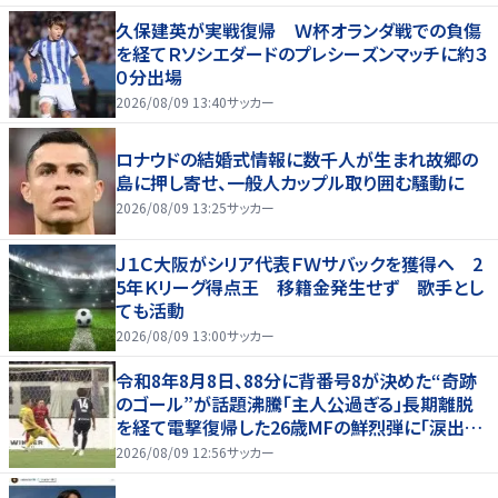
久保建英が実戦復帰 Ｗ杯オランダ戦での負傷
を経てＲソシエダードのプレシーズンマッチに約３
０分出場
2026/08/09 13:40
サッカー
ロナウドの結婚式情報に数千人が生まれ故郷の
島に押し寄せ、一般人カップル取り囲む騒動に
2026/08/09 13:25
サッカー
Ｊ１Ｃ大阪がシリア代表ＦＷサバックを獲得へ 2
5年Ｋリーグ得点王 移籍金発生せず 歌手とし
ても活動
2026/08/09 13:00
サッカー
令和8年8月8日、88分に背番号8が決めた“奇跡
のゴール”が話題沸騰「主人公過ぎる」長期離脱
を経て電撃復帰した26歳MFの鮮烈弾に「涙出て
きた」
2026/08/09 12:56
サッカー