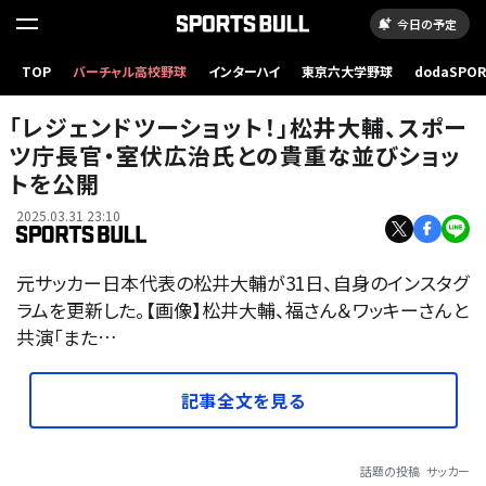
今日の予定
TOP
バーチャル高校野球
インターハイ
東京六大学野球
dodaSPO
（新しいタブ
「レジェンドツーショット！」松井大輔、スポー
ツ庁長官・室伏広治氏との貴重な並びショッ
トを公開
2025.03.31 23:10
元サッカー日本代表の松井大輔が31日、自身のインスタグ
ラムを更新した。【画像】松井大輔、福さん＆ワッキーさんと
共演「また…
記事全文を見る
話題の投稿
サッカー