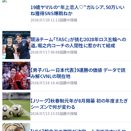
19歳ヤマルの“年上恋人♡”ガルシア、50万いい
ね獲得SNS爆跳ねか
2026/07/20 11:12
話題の投稿
競泳チーム「TASC」が挑む2028年ロス五輪への
道。堀之内コーチの人間性に惹かれて結成
2026/07/17 06:06
話題の投稿
【男子バレー日本代表】9連勝の価値 データで読
み解くVNLの現在地
2026/07/16 16:42
話題の投稿
【Jリーグ】秋春制元年が8月開幕 初の年度またぎ
シーズンで何が変わる
2026/07/15 15:55
話題の投稿