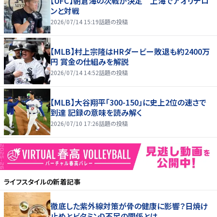
【UFC】朝倉海の次戦が決定 上海でアオリチロ
ンと対戦
2026/07/14 15:19
話題の投稿
【MLB】村上宗隆はHRダービー敗退も約2400万
円 賞金の仕組みを解説
2026/07/14 14:52
話題の投稿
【MLB】大谷翔平「300-150」に史上2位の速さで
到達 記録の意味を読み解く
2026/07/10 17:26
話題の投稿
ライフスタイル
の新着記事
徹底した紫外線対策が骨の健康に影響？日焼け
止めとビタミンD不足の関係とは