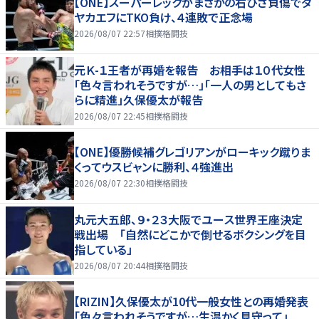
【ONE】スーパーレックがまさかの右ひざ負傷でダ
ヤカエフにTKO負け、４連敗で正念場
2026/08/07 22:57
相撲格闘技
元Ｋ-１王者が再婚を報告 お相手は１０代女性
「色々言われそうですが…」「一人の男としてもさ
らに精進」久保優太が報告
2026/08/07 22:45
相撲格闘技
【ONE】優勝候補グレゴリアンがローキック蹴りま
くってウスビャンに勝利、４強進出
2026/08/07 22:30
相撲格闘技
丸元大五郎、９・２３大阪でユース世界王座決定
戦出場 「自然にどこかで倒せるボクシングを目
指している」
2026/08/07 20:44
相撲格闘技
【RIZIN】久保優太が10代一般女性との再婚発表
「色々言われそうですが…生温かく見守って」