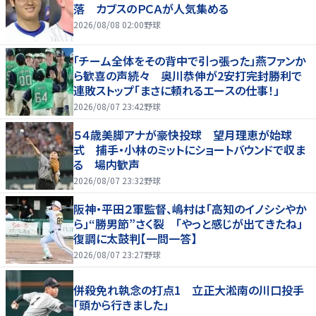
落 カブスのＰＣＡが人気集める
2026/08/08 02:00
野球
「チーム全体をその背中で引っ張った」燕ファンか
ら歓喜の声続々 奥川恭伸が2安打完封勝利で
連敗ストップ「まさに頼れるエースの仕事！」
2026/08/07 23:42
野球
５４歳美脚アナが豪快投球 望月理恵が始球
式 捕手・小林のミットにショートバウンドで収ま
る 場内歓声
2026/08/07 23:32
野球
阪神・平田２軍監督、嶋村は「高知のイノシシやか
ら」“勝男節”さく裂 「やっと感じが出てきたね」
復調に太鼓判【一問一答】
2026/08/07 23:27
野球
併殺免れ執念の打点1 立正大淞南の川口投手
「頭から行きました」