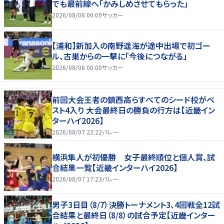
でも最前線へ「かみしめさせてもらった」
2026/08/08 00:09
サッカー
【浦和】新加入の南野遥海が途中出場で初ゴー
ル、古巣からの一撃に「今後につながる」
2026/08/08 00:00
サッカー
前回大会王者の鎮西高らすべてのシード校がベ
スト4入り 大会最終日の勝負の行方は【近畿イン
ターハイ2026】
2026/08/07 22:22
バレー
横浜隼人が初優勝 女子最終順位と個人賞、試
合結果一覧【近畿インターハイ2026】
2026/08/07 17:23
バレー
男子3日目（8/7）決勝トーナメント3、4回戦全12試
合結果と最終日（8/8）の試合予定【近畿インター