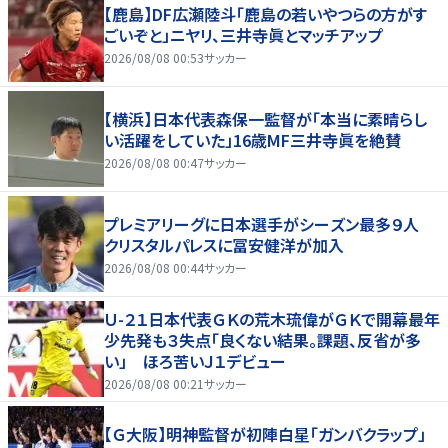
【鹿島】DF広瀬陸斗「鹿島の若いやつらの方がす
ごいぞと」ニヤリ、三井寺眞とマッチアップ
2026/08/08 00:53
サッカー
【横浜】日本代表森保一監督が「本当に素晴らし
い活躍をしていた」16歳MF三井寺眞を絶賛
2026/08/08 00:47
サッカー
プレミアリーグに日本選手がシーズン最多９人
クリスタルパレスに冨安健洋が加入
2026/08/08 00:44
サッカー
Ｕ-２１日本代表ＧＫの荒木琉偉がＧＫで開幕最年
少先発も３失点「良くない結果。課題、反省が多
い」 ほろ苦いＪ１デビュー
2026/08/08 00:21
サッカー
【Ｇ大阪】明神監督が初陣白星「ガンバクラップ」