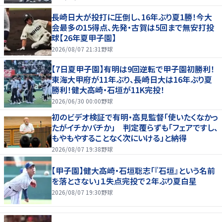
長崎日大が投打に圧倒し、16年ぶり夏1勝！今大
会最多の15得点、先発・古賀は5回まで無安打投
球【26年夏甲子園】
2026/08/07 21:31
野球
【7日夏甲子園】有明は9回逆転で甲子園初勝利！
東海大甲府が11年ぶり、長崎日大は16年ぶり夏
勝利！健大高崎・石垣が11K完投！
2026/06/30 00:00
野球
初のビデオ検証で有明・高見監督「使いたくなかっ
たがイチかバチか」 判定覆らずも「フェアですし、
もやもやすることなく次にいける」と納得
2026/08/07 19:38
野球
【甲子園】健大高崎・石垣聡志「『石垣』という名前
を落とさない」１失点完投で２年ぶり夏白星
2026/08/07 19:30
野球