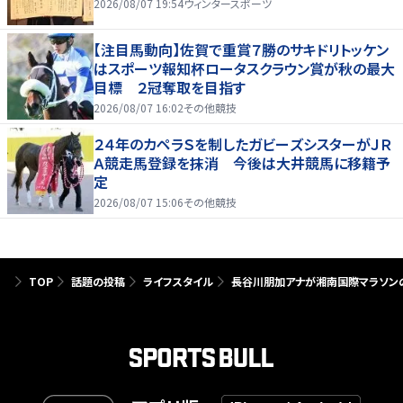
2026/08/07 19:54
ウィンタースポーツ
【注目馬動向】佐賀で重賞７勝のサキドリトッケン
はスポーツ報知杯ロータスクラウン賞が秋の最大
目標 ２冠奪取を目指す
2026/08/07 16:02
その他競技
２４年のカペラＳを制したガビーズシスターがＪＲ
Ａ競走馬登録を抹消 今後は大井競馬に移籍予
定
2026/08/07 15:06
その他競技
TOP
話題の投稿
ライフスタイル
長谷川朋加アナが湘南国際マラソン