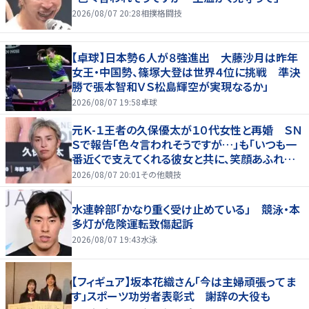
2026/08/07 20:28
相撲格闘技
【卓球】日本勢６人が８強進出 大藤沙月は昨年
女王・中国勢、篠塚大登は世界４位に挑戦 準決
勝で張本智和ＶＳ松島輝空が実現なるか」
2026/08/07 19:58
卓球
元Ｋ-１王者の久保優太が１０代女性と再婚 ＳＮ
Ｓで報告「色々言われそうですが…」も「いつも一
番近くで支えてくれる彼女と共に、笑顔あふれる
家庭を築いていきたい」
2026/08/07 20:01
その他競技
水連幹部「かなり重く受け止めている」 競泳・本
多灯が危険運転致傷起訴
2026/08/07 19:43
水泳
【フィギュア】坂本花織さん「今は主婦頑張ってま
す」スポーツ功労者表彰式 謝辞の大役も