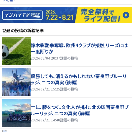
話題の投稿
の新着記事
鈴木彩艶争奪戦、欧州4クラブが接触 リーズには
一度断りか
2026/08/04 20:37
話題の投稿
優勝しても、消えるかもしれない――富良野ブルーリ
ッジ、二つの真実（後編）
2026/07/21 15:25
話題の投稿
土に、膝をつく。文化人が挑む、北の球団――富良野ブ
ルーリッジ、二つの真実（前編）
2026/07/21 14:48
話題の投稿