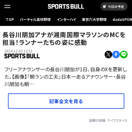
今日の予定
TOP
バーチャル高校野球
インターハイ
東京六大学野球
dodaSPO
（新しいタブ
長谷川朋加アナが湘南国際マラソンのMCを
担当！ランナーたちの姿に感動
2024.12.02 12:51
フリーアナウンサーの長谷川朋加が1日、自身のXを更新し
た。【画像】「朝ランの工夫」日本一走るアナウンサー・長谷
川朋加も朝…
記事全文を見る
話題の投稿
ライフスタイル