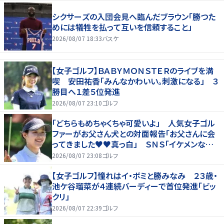
シクサーズの入団会見へ臨んだブラウン「勝つた
めには犠牲を払って互いを信頼すること」
2026/08/07 18:33
バスケ
【女子ゴルフ】ＢＡＢＹＭＯＮＳＴＥＲのライブを満
喫 安田祐香「みんなかわいい。刺激になる」 ３
勝目へ１差５位発進
2026/08/07 23:10
ゴルフ
「どちらもめちゃくちゃ可愛いよ」 人気女子ゴル
ファーがお父さん犬との対面報告「お父さんに会
ってきました♥♥真っ白」 ＳＮＳ「イケメンなお
父さん」「白戸家入りするんですか？」
2026/08/07 23:08
ゴルフ
【女子ゴルフ】憧れはイ・ボミと勝みなみ ２３歳・
池ケ谷瑠菜が４連続バーディーで首位発進「ビッ
クリ」
2026/08/07 22:39
ゴルフ