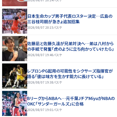
日本生命カップ男子代表ロスター決定…広島の
三谷桂司朗が急きょ追加招集
2026/08/07 20:15
バスケ
佐藤凪と佐藤久遠が兄弟対決へ…弟は八村から
の手紙で発奮「虎のように立ち向かっていけたら」
2026/08/07 19:46
バスケ
レブロンPG起用の可能性をシクサーズ指揮官が
語る「彼は味方を生かす能力に長けている」
2026/08/07 19:38
バスケ
BリーグからNBAへ…元千葉JチアMiyuがNBAの
OKC「サンダーガールズ」に合格
2026/08/07 19:01
バスケ