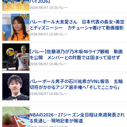
ハイ2026】
2026/08/07 15:25
バレー
バレーボール大友愛さん 日本代表の長女・美空
とディズニーシー カチューシャ着けて動画撮影
2026/08/07 15:08
バレー
【バレー】佐藤淑乃が乃木坂46ライブ観戦 動画
を公開 メンバーとの対面では固まって話せず
2026/08/07 10:46
バレー
バレーボール男子の石川祐希がVNL報告 五輪
切符がかかるアジア選手権へ「そしてここから」
2026/08/07 10:08
バレー
NBAの2026－27シーズン全日程は来週発表され
る見通し…現地記者が報道
2026/08/07 20:24
バスケ