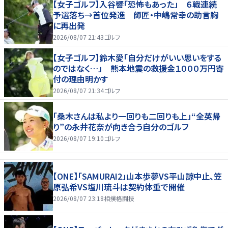
【女子ゴルフ】入谷響「恐怖もあった」 ６戦連続
予選落ち→首位発進 師匠・中嶋常幸の助言胸
に再出発
2026/08/07 21:43
ゴルフ
【女子ゴルフ】鈴木愛「自分だけがいい思いをする
のではなく…」 熊本地震の救援金１０００万円寄
付の理由明かす
2026/08/07 21:34
ゴルフ
「桑木さんは私より一回りも二回りも上」“全英帰
り”の永井花奈が向き合う自分のゴルフ
2026/08/07 19:10
ゴルフ
【ONE】「SAMURAI2」山本歩夢VS平山諒中止、笠
原弘希VS塩川琉斗は契約体重で開催
2026/08/07 23:18
相撲格闘技