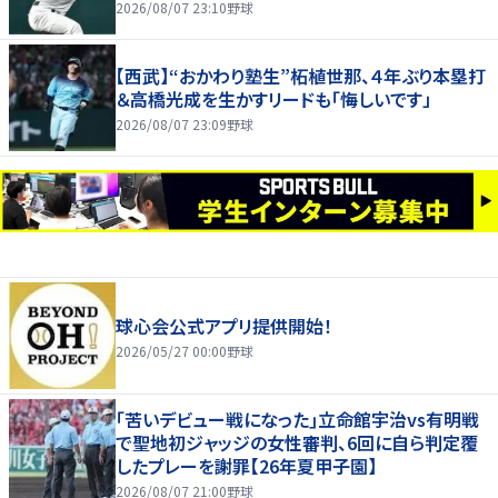
2026/08/07 23:10
野球
【西武】“おかわり塾生”柘植世那、４年ぶり本塁打
＆高橋光成を生かすリードも「悔しいです」
2026/08/07 23:09
野球
球心会公式アプリ提供開始！
2026/05/27 00:00
野球
｢苦いデビュー戦になった｣立命館宇治vs有明戦
で聖地初ジャッジの女性審判、6回に自ら判定覆
したプレーを謝罪【26年夏甲子園】
2026/08/07 21:00
野球