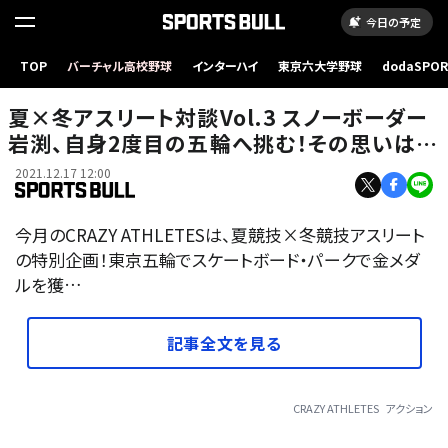
今日の予定
TOP
バーチャル高校野球
インターハイ
東京六大学野球
dodaSPO
（新しいタブ
夏×冬アスリート対談Vol.3 スノーボーダー
岩渕、自身2度目の五輪へ挑む！その思いは…
2021.12.17 12:00
今月のCRAZY ATHLETESは、夏競技×冬競技アスリート
の特別企画！東京五輪でスケートボード・パークで金メダ
ルを獲…
記事全文を見る
CRAZY ATHLETES
アクション