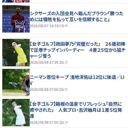
シクサーズの入団会見へ臨んだブラウン「勝つた
めには犠牲を払って互いを信頼すること」
2026/08/07 18:33
バスケ
【女子ゴルフ】政田夢乃「完璧だった」 ２６歳初陣
で圧巻チップインバーディー ４差２５位から猛チ
ャージ誓う
2026/08/08 07:30
ゴルフ
ニーマン首位キープ 浅地洋佑は12位に後退／LI
V
2026/08/08 07:00
ゴルフ
【女子ゴルフ】箱根の温泉でリフレッシュ「自然に
癒やされた」 人気プロ・吉沢柚月は１差５位発
進
2026/08/08 07:00
ゴルフ