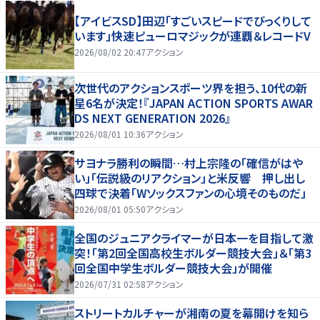
【アイビスSD】田辺「すごいスピードでびっくりして
います」快速ピューロマジックが連覇＆レコードV
2026/08/02 20:47
アクション
次世代のアクションスポーツ界を担う、10代の新
星6名が決定！『JAPAN ACTION SPORTS AWAR
DS NEXT GENERATION 2026』
2026/08/01 10:36
アクション
サヨナラ勝利の瞬間…村上宗隆の「確信がはや
い」「伝説級のリアクション」と米反響 押し出し
四球で決着「Wソックスファンの心境そのものだ」
2026/08/01 05:50
アクション
全国のジュニアクライマーが日本一を目指して激
突！「第2回全国高校生ボルダー競技大会」＆「第3
回全国中学生ボルダー競技大会」が開催
2026/07/31 02:58
アクション
ストリートカルチャーが湘南の夏を幕開けを知ら