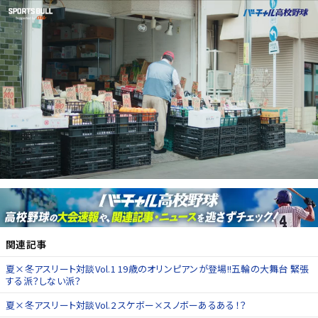
関連記事
夏×冬アスリート対談Vol.1 19歳のオリンピアンが登場!!五輪の大舞台 緊張
する派？しない派？
夏×冬アスリート対談Vol.2 スケボー×スノボーあるある！？