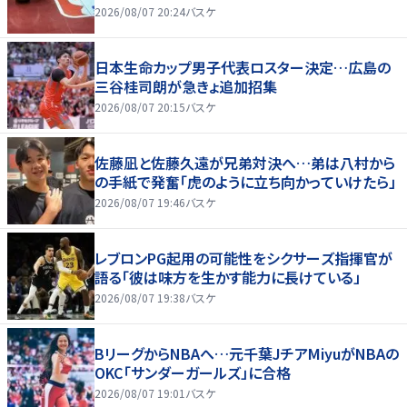
2026/08/07 20:24
バスケ
日本生命カップ男子代表ロスター決定…広島の
三谷桂司朗が急きょ追加招集
2026/08/07 20:15
バスケ
佐藤凪と佐藤久遠が兄弟対決へ…弟は八村から
の手紙で発奮「虎のように立ち向かっていけたら」
2026/08/07 19:46
バスケ
レブロンPG起用の可能性をシクサーズ指揮官が
語る「彼は味方を生かす能力に長けている」
2026/08/07 19:38
バスケ
BリーグからNBAへ…元千葉JチアMiyuがNBAの
OKC「サンダーガールズ」に合格
2026/08/07 19:01
バスケ