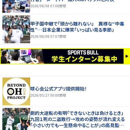
2026/08/08 07:08
野球
甲子園中継で「頭から離れない」 異様な“中毒
性”…日本企業に爆笑「いっぱい見る季節」
2026/08/08 07:07
野球
球心会公式アプリ提供開始！
2026/05/27 00:00
野球
劇的大逆転の有明「できないときは負けるとき」
九回１死の二盗敢行→攻めの姿勢が流れ変える
「小さい力でも一生懸命やることが」の高見監督