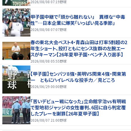
「涙が出そうに」
2026/08/08 07:19
野球
甲子園中継で「頭から離れない」 異様な“中毒
性”…日本企業に爆笑「いっぱい見る季節」
2026/08/08 07:07
野球
春の東北大会ベスト4・青森山田は打率5割超の2
年生ショート、投打ともにセンス抜群の左腕エー
スがキーマン【26年夏甲子園・ベンチ入り選手】
2026/08/08 05:55
野球
【甲子園】センバツ８強・英明VS関東４強・関東第
一 ともにハイレベルな投手力／見どころ
2026/06/29 00:00
野球
｢苦いデビュー戦になった｣立命館宇治vs有明戦
で聖地初ジャッジの女性審判、6回に自ら判定覆
したプレーを謝罪【26年夏甲子園】
2026/08/07 21:00
野球