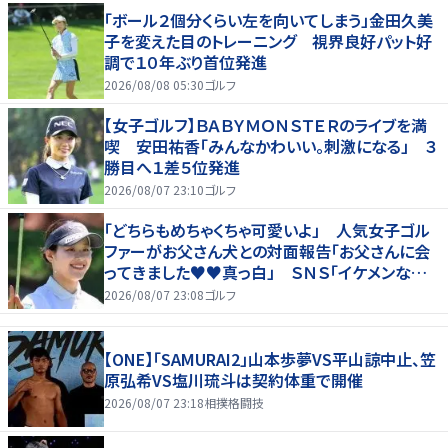
「ボール２個分くらい左を向いてしまう」金田久美
子を変えた目のトレーニング 視界良好パット好
調で１０年ぶり首位発進
2026/08/08 05:30
ゴルフ
【女子ゴルフ】ＢＡＢＹＭＯＮＳＴＥＲのライブを満
喫 安田祐香「みんなかわいい。刺激になる」 ３
勝目へ１差５位発進
2026/08/07 23:10
ゴルフ
「どちらもめちゃくちゃ可愛いよ」 人気女子ゴル
ファーがお父さん犬との対面報告「お父さんに会
ってきました♥♥真っ白」 ＳＮＳ「イケメンなお
父さん」「白戸家入りするんですか？」
2026/08/07 23:08
ゴルフ
【ONE】「SAMURAI2」山本歩夢VS平山諒中止、笠
原弘希VS塩川琉斗は契約体重で開催
2026/08/07 23:18
相撲格闘技