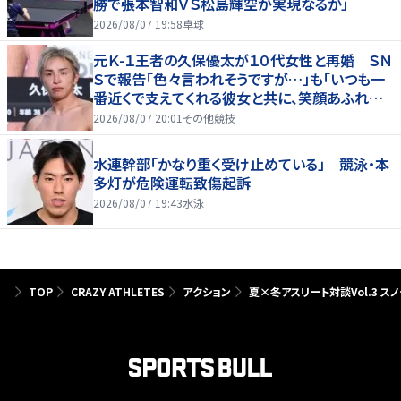
勝で張本智和ＶＳ松島輝空が実現なるか」
2026/08/07 19:58
卓球
元Ｋ-１王者の久保優太が１０代女性と再婚 ＳＮ
Ｓで報告「色々言われそうですが…」も「いつも一
番近くで支えてくれる彼女と共に、笑顔あふれる
家庭を築いていきたい」
2026/08/07 20:01
その他競技
水連幹部「かなり重く受け止めている」 競泳・本
多灯が危険運転致傷起訴
2026/08/07 19:43
水泳
TOP
CRAZY ATHLETES
アクション
夏×冬アスリート対談Vol.3 