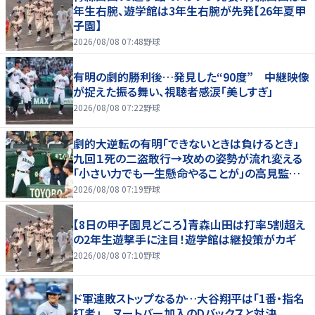
年生右腕、遊学館は3年生右腕が先発【26年夏甲
子園】
2026/08/08 07:48
野球
有明の劇的勝利後…発見した“90度” 中継映像
が捉えた振る舞い、視聴者感涙「美しすぎ」
2026/08/08 07:22
野球
劇的大逆転の有明「できないときは負けるとき」
九回１死の二盗敢行→攻めの姿勢が流れ変える
「小さい力でも一生懸命やることが」の高見監督
「涙が出そうに」
2026/08/08 07:19
野球
【8日の甲子園見どころ】青森山田は打率5割超え
の2年生遊撃手に注目！遊学館は継投策がカギ
2026/08/08 07:10
野球
ド軍連敗ストップなるか…大谷翔平は「1番・指名
打者」 ヌートバー加入のDバックスと対決