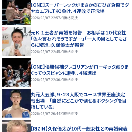
【ONE】スーパーレックがまさかの右ひざ負傷でダ
ヤカエフにTKO負け、４連敗で正念場
2026/08/07 22:57
相撲格闘技
元Ｋ-１王者が再婚を報告 お相手は１０代女性
「色々言われそうですが…」「一人の男としてもさ
らに精進」久保優太が報告
2026/08/07 22:45
相撲格闘技
【ONE】優勝候補グレゴリアンがローキック蹴りま
くってウスビャンに勝利、４強進出
2026/08/07 22:30
相撲格闘技
丸元大五郎、９・２３大阪でユース世界王座決定
戦出場 「自然にどこかで倒せるボクシングを目
指している」
2026/08/07 20:44
相撲格闘技
【RIZIN】久保優太が10代一般女性との再婚発表