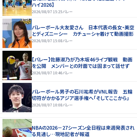
ハイ2026】
2026/08/07 15:25
バレー
バレーボール大友愛さん 日本代表の長女・美空
とディズニーシー カチューシャ着けて動画撮影
2026/08/07 15:08
バレー
【バレー】佐藤淑乃が乃木坂46ライブ観戦 動画
を公開 メンバーとの対面では固まって話せず
2026/08/07 10:46
バレー
バレーボール男子の石川祐希がVNL報告 五輪
切符がかかるアジア選手権へ「そしてここから」
2026/08/07 10:08
バレー
NBAの2026－27シーズン全日程は来週発表され
る見通し…現地記者が報道