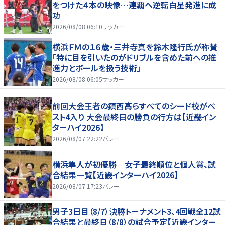
をつけた４本の映像…連覇へ逆転白星発進に成
功
2026/08/08 06:10
サッカー
横浜ＦＭの１６歳・三井寺真を鈴木隆行氏が称賛
「特に目を引いたのがドリブルを含めた前への推
進力とボールを扱う技術」
2026/08/08 06:05
サッカー
前回大会王者の鎮西高らすべてのシード校がベ
スト4入り 大会最終日の勝負の行方は【近畿イン
ターハイ2026】
2026/08/07 22:22
バレー
横浜隼人が初優勝 女子最終順位と個人賞、試
合結果一覧【近畿インターハイ2026】
2026/08/07 17:23
バレー
男子3日目（8/7）決勝トーナメント3、4回戦全12試
合結果と最終日（8/8）の試合予定【近畿インター