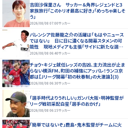
吉田沙保里さん サッカー＆角界レジェンドと３
家族旅行「このトリオ最高に好き」「めっちゃ楽しそ
う」
2026/08/08 07:00
サッカー
バレンシア佐藤龍之介の活躍は「もはやニュース
ではない」 日に日に濃くなる開幕スタメンの可
能性 現地メディアも主張「サイドに新たな選択
肢を提供する」
2026/08/08 06:40
サッカー
チョウ・キジェ就任レッズの吉凶、主力流出が止ま
らない横浜FM、町田の補強にアッパレ！ランコ京
都は【Jリーグ開幕｢初の秋春制｣の大激論】(3)
2026/08/08 06:30
サッカー
「選手時代よりうれしい」ガンバ大阪・明神監督が
リーグ戦初采配白星「選手のおかげ」
2026/08/08 06:15
サッカー
「簡単ではないぞ」鹿島・鬼木監督がチームに火