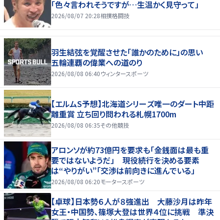
「色々言われそうですが…生温かく見守って」
2026/08/07 20:28
相撲格闘技
羽生結弦を覚醒させた「誰かのために」の思い
五輪連覇の偉業への道のり
2026/08/08 06:40
ウィンタースポーツ
【エルムS予想】北海道シリーズ唯一のダート中距
離重賞 立ち回り問われる札幌1700m
2026/08/08 06:35
その他競技
アロンソが約73億円を要求も「金銭面は最も重
要ではないようだ」 現役続行を決める要素
は“やりがい”「交渉は前向きに進んでいる」
2026/08/08 06:20
モータースポーツ
【卓球】日本勢６人が８強進出 大藤沙月は昨年
女王・中国勢、篠塚大登は世界４位に挑戦 準決