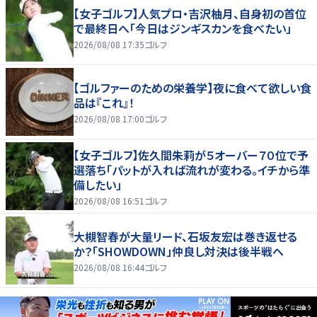
【女子ゴルフ】人気プロ・吉沢柚月、自身初の首位
で最終日へ「今日はジンギスカンを食べたい」
2026/08/08 17:35
ゴルフ
【ゴルファーのための栄養学】夜に食べて欲しい食
品は『これ』！
2026/08/08 17:00
ゴルフ
【女子ゴルフ】佐久間朱莉が５オーバー７０位で予
選落ち「パットが入れば流れが変わる。イチから準
備したい」
2026/08/08 16:51
ゴルフ
大槻智春が大量リード、石坂友宏は巻き返せる
か？「SHOWDOWN」仲良し対決は後半戦へ
2026/08/08 16:44
ゴルフ