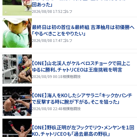
回あった」
2026/08/08 17:52
ゴルフ
最終日は初の首位＆最終組 吉澤柚月は初優勝へ
「やるべきことをやりたい」
2026/08/08 17:47
ゴルフ
【ONE】山北渓人がケルベロスチョークで田上こ
ゆるに勝利、チャトリCEOは王座挑戦を明言
2026/08/09 00:18
相撲格闘技
【ONE】海人をKOしたシアサラニ「キックかパンチ
で反撃する時に腕が下がる。そこを狙った」
2026/08/08 22:48
相撲格闘技
【ONE】野杁正明が左フックでリウ・メンヤンを１回
KO、チャトリCEOも「過去最高の野杁」