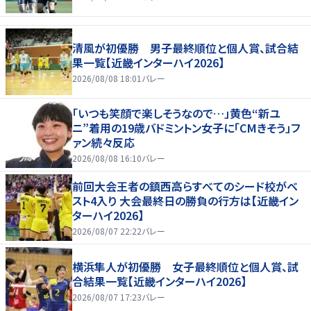
清風が初優勝 男子最終順位と個人賞、試合結
果一覧【近畿インターハイ2026】
2026/08/08 18:01
バレー
「いつも笑顔で楽しそうなので…」黄色“新ユ
ニ”着用の19歳バドミントン女子に「CMきそう」フ
ァン続々反応
2026/08/08 16:10
バレー
前回大会王者の鎮西高らすべてのシード校がベ
スト4入り 大会最終日の勝負の行方は【近畿イン
ターハイ2026】
2026/08/07 22:22
バレー
横浜隼人が初優勝 女子最終順位と個人賞、試
合結果一覧【近畿インターハイ2026】
2026/08/07 17:23
バレー