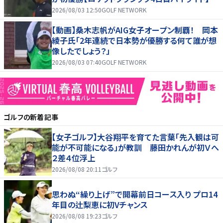
2026/08/03 12:50
GOLF NETWORK
【動画】桑木志帆がAIG女子オープン制覇！ 岡本
綾子氏「2年連続で日本勢が優勝する何て誰が想
像したでしょう？」
2026/08/03 07:40
GOLF NETWORK
ゴルフ
の新着記事
【女子ゴルフ】大谷翔平を育てた言葉「先入観は可
能が不可能になる」が教訓 藤田かれんが初Ｖへ
２差４位浮上
2026/08/08 20:11
ゴルフ
思わぬ“繰り上げ”で開幕前日コース入り プロ14
年目の辻梨恵に初Vチャンス
2026/08/08 19:23
ゴルフ