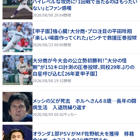
ハイレベルな攻防に「1回戦で当たるのはもったい
ない」とファン感嘆
2026/08/08 20:04
野球
【甲子園】強心臓！大分商・プロ注目の平田玲翔
「楽しい場面作ってくれた」ピンチで救援圧巻投球
2026/06/23 00:00
野球
大分商が今大会の公立勢初勝利！"大分の怪
腕"が151キロ計測の圧巻投球、同校29年ぶりの
白星呼び込む【26年夏甲子園】
2026/08/08 19:32
野球
メッシの父が死去 ホルヘさん６８歳…長年の闘
病生活 入退院繰り返す
2026/08/09 00:42
サッカー
オランダ１部ＰＳＶがＭＦ佐野航大を獲得 移籍
金はボーナス込みの３０億円超えか