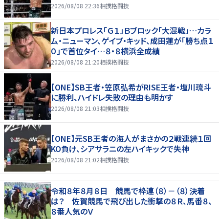
2026/08/08 22:36
相撲格闘技
新日本プロレス「Ｇ１」Ｂブロック「大混戦」…カラ
ム・ニューマン、ゲイブ・キッド、成田蓮が「勝ち点１
０」で首位タイ…８・８横浜全成績
2026/08/08 21:20
相撲格闘技
【ONE】SB王者・笠原弘希がRISE王者・塩川琉斗
に勝利、ハイドレ失敗の理由も明かす
2026/08/08 21:03
相撲格闘技
【ONE】元SB王者の海人がまさかの２戦連続１回
KO負け、シアサラニの左ハイキックで失神
2026/08/08 21:02
相撲格闘技
令和８年８月８日 競馬で枠連（８）－（８）決着
は？ 佐賀競馬で飛び出した衝撃の８Ｒ、馬番８、
８番人気のＶ