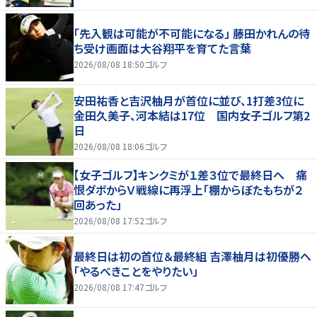
「先入観は可能が不可能になる」 藤田かれんの待
ち受け画面は大谷翔平を育てた言葉
2026/08/08 18:50
ゴルフ
安田祐香と吉沢柚月が首位に並び、1打差3位に
金田久美子、河本結は17位 国内女子ゴルフ第2
日
2026/08/08 18:06
ゴルフ
【女子ゴルフ】キンクミが１差３位で最終日へ 痛
恨ダボからＶ戦線に再浮上「棚からぼたもちが２
回あった」
2026/08/08 17:52
ゴルフ
最終日は初の首位＆最終組 吉澤柚月は初優勝へ
「やるべきことをやりたい」
2026/08/08 17:47
ゴルフ