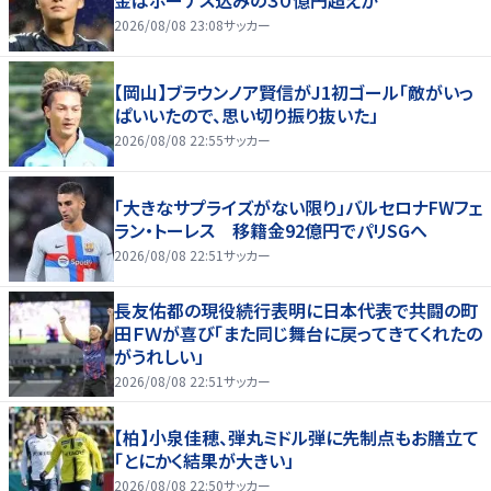
2026/08/08 23:08
サッカー
【岡山】ブラウンノア賢信がJ1初ゴール「敵がいっ
ぱいいたので、思い切り振り抜いた」
2026/08/08 22:55
サッカー
「大きなサプライズがない限り」バルセロナFWフェ
ラン・トーレス 移籍金92億円でパリSGへ
2026/08/08 22:51
サッカー
長友佑都の現役続行表明に日本代表で共闘の町
田ＦＷが喜び「また同じ舞台に戻ってきてくれたの
がうれしい」
2026/08/08 22:51
サッカー
【柏】小泉佳穂、弾丸ミドル弾に先制点もお膳立て
「とにかく結果が大きい」
2026/08/08 22:50
サッカー