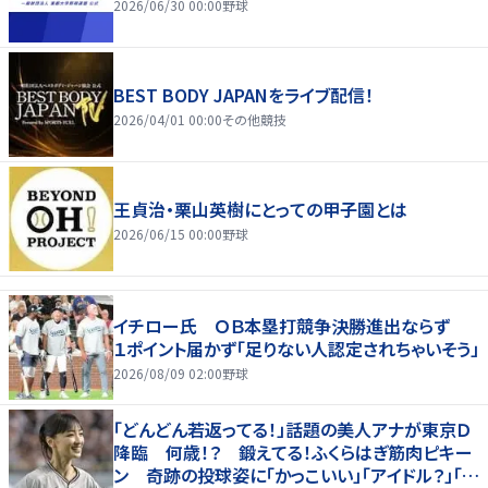
2026/06/30 00:00
野球
BEST BODY JAPANをライブ配信！
2026/04/01 00:00
その他競技
王貞治・栗山英樹にとっての甲子園とは
2026/06/15 00:00
野球
イチロー氏 ＯＢ本塁打競争決勝進出ならず
１ポイント届かず「足りない人認定されちゃいそう」
2026/08/09 02:00
野球
「どんどん若返ってる！」話題の美人アナが東京Ｄ
降臨 何歳！？ 鍛えてる！ふくらはぎ筋肉ピキー
ン 奇跡の投球姿に「かっこいい」「アイドル？」「女