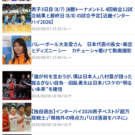
男子3日目（8/7）決勝トーナメント3、4回戦全12試
合結果と最終日（8/8）の試合予定【近畿インター
ハイ2026】
2026/08/07 15:25
バレー
バレーボール大友愛さん 日本代表の長女・美空
とディズニーシー カチューシャ着けて動画撮影
2026/08/07 15:08
バレー
「誰が何を言おうが、僕は日本人」八村塁が語った
揺るぎない自負…田臥勇太は日本バスケの“明る
い未来”を確信
2026/08/08 18:36
バスケ
【独自選出】インターハイ2026男子ベスト5「超万
能戦士」「規格外の得点力」「U18落選をバネに」
2026/08/08 18:00
バスケ