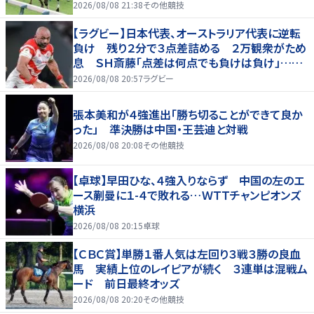
2026/08/08 21:38
その他競技
【ラグビー】日本代表、オーストラリア代表に逆転
負け 残り２分で３点差詰める ２万観衆がため
息 ＳＨ斎藤「点差は何点でも負けは負け」…前
半にＳＯ伊藤龍が先制トライ、３２ー３５で惜敗
2026/08/08 20:57
ラグビー
張本美和が４強進出「勝ち切ることができて良か
った」 準決勝は中国・王芸迪と対戦
2026/08/08 20:08
その他競技
【卓球】早田ひな、４強入りならず 中国の左のエ
ース蒯曼に１-４で敗れる…ＷＴＴチャンピオンズ
横浜
2026/08/08 20:15
卓球
【ＣＢＣ賞】単勝１番人気は左回り３戦３勝の良血
馬 実績上位のレイピアが続く ３連単は混戦ム
ード 前日最終オッズ
2026/08/08 20:20
その他競技