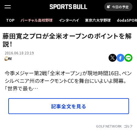
今日の予定
TOP
バーチャル高校野球
インターハイ
東京六大学野球
dodaSPO
（新しいタブ
藤田寛之プロが全米オープンのポイントを解
説！
2016.06.18 23:19
今季メジャー第2戦「全米オープン」が現地時間16日、ペン
シルベニア州のオークモントCCを舞台にいよいよ開幕。
「世界で最も…
記事全文を見る
GOLF NETWORK
ゴルフ