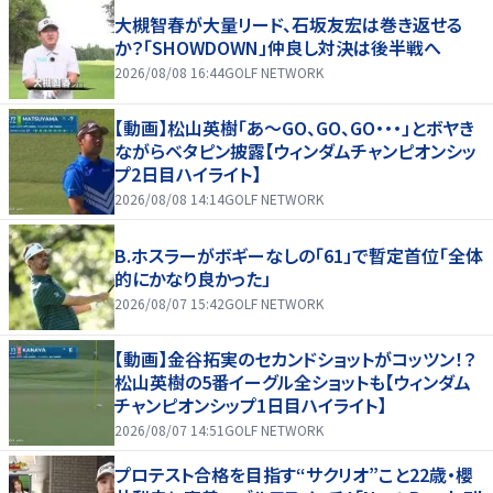
大槻智春が大量リード、石坂友宏は巻き返せる
か？「SHOWDOWN」仲良し対決は後半戦へ
2026/08/08 16:44
GOLF NETWORK
【動画】松山英樹「あ〜GO、GO、GO・・・」とボヤき
ながらベタピン披露【ウィンダムチャンピオンシッ
プ2日目ハイライト】
2026/08/08 14:14
GOLF NETWORK
B.ホスラーがボギーなしの「61」で暫定首位「全体
的にかなり良かった」
2026/08/07 15:42
GOLF NETWORK
【動画】金谷拓実のセカンドショットがコッツン！？
松山英樹の5番イーグル全ショットも【ウィンダム
チャンピオンシップ1日目ハイライト】
2026/08/07 14:51
GOLF NETWORK
プロテスト合格を目指す“サクリオ”こと22歳・櫻