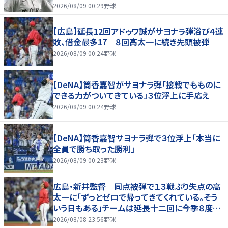
神」
2026/08/09 00:29
野球
【広島】延長12回アドゥワ誠がサヨナラ弾浴び４連
敗、借金最多17 ８回高太一に続き先頭被弾
2026/08/09 00:24
野球
【DeNA】筒香嘉智がサヨナラ弾「接戦でもものに
できる力がついてきている」３位浮上に手応え
2026/08/09 00:24
野球
【DeNA】筒香嘉智サヨナラ弾で３位浮上「本当に
全員で勝ち取った勝利」
2026/08/09 00:23
野球
広島・新井監督 同点被弾で１３戦ぶり失点の高
太一に「ずっとゼロで帰ってきてくれている。そう
いう日もある」チームは延長十二回に今季８度目
サヨナラ負け
2026/08/08 23:56
野球