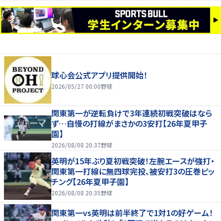
球心会公式アプリ提供開始！
2026/05/27 00:00
野球
関東第一が逆転負けで3年連続初戦突破はなら
ず…自慢の打線がまさかの3安打【26年夏甲子
園】
2026/08/08 20:37
野球
英明が15年ぶり夏初戦突破！左腕エースが強打・
関東第一打線に無四球完投、被安打3の圧巻ピッ
チング【26年夏甲子園】
2026/08/08 20:35
野球
関東第一vs英明は前半終了で1対1の好ゲーム！