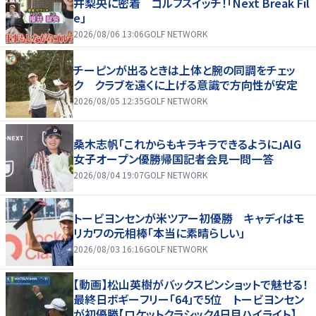
井梨央に密着 ゴルフスイッチ！「Next Break Fil
e」
2026/08/06 13:06
GOLF NETWORK
チーピンが出るときは上体と腕の同調をチェッ
ク クラブを遠くに上げる意識で方向性が安定
2026/08/05 12:35
GOLF NETWORK
桑木志帆「これからもキラキラできるように」AIG
女子オープン優勝帰国記者会見一問一答
2026/08/04 19:07
GOLF NETWORK
トービヨンセンが米ツアー初優勝 キャディはモ
リカワの元相棒「本当に素晴らしい」
2026/08/03 16:16
GOLF NETWORK
【動画】松山英樹がバックスピンショットで魅せる！
最終日ボギーフリー「64」で5位 トービヨンセン
が初優勝【ロケットクラシック4日目ハイライト】