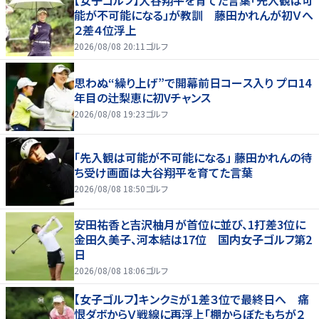
【女子ゴルフ】大谷翔平を育てた言葉「先入観は可
能が不可能になる」が教訓 藤田かれんが初Ｖへ
２差４位浮上
2026/08/08 20:11
ゴルフ
思わぬ“繰り上げ”で開幕前日コース入り プロ14
年目の辻梨恵に初Vチャンス
2026/08/08 19:23
ゴルフ
「先入観は可能が不可能になる」 藤田かれんの待
ち受け画面は大谷翔平を育てた言葉
2026/08/08 18:50
ゴルフ
安田祐香と吉沢柚月が首位に並び、1打差3位に
金田久美子、河本結は17位 国内女子ゴルフ第2
日
2026/08/08 18:06
ゴルフ
【女子ゴルフ】キンクミが１差３位で最終日へ 痛
恨ダボからＶ戦線に再浮上「棚からぼたもちが２