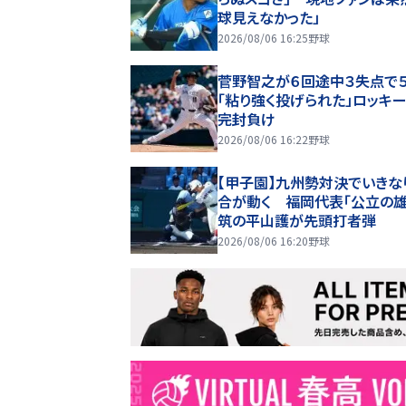
球見えなかった」
2026/08/06 16:25
野球
菅野智之が６回途中３失点で
「粘り強く投げられた」ロッキ
完封負け
2026/08/06 16:22
野球
【甲子園】九州勢対決でいきな
合が動く 福岡代表「公立の雄
筑の平山護が先頭打者弾
2026/08/06 16:20
野球