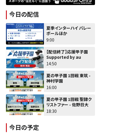
今日の配信
夏季インターハイ バレー
ボールほか
9:00
【配信終了】応援甲子園
Supported by au
14:50
夏の甲子園 1回戦 東筑 -
神村学園
16:00
夏の甲子園 1回戦 聖隷ク
リストファー - 佐野日大
18:30
今日の予定