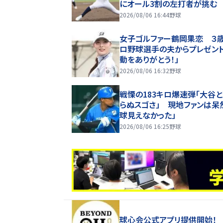
にオール3割の左打者が挑む
2026/08/06 16:44
野球
女子ゴルファー鶴岡果恋 ３
ロ野球選手の夫からプレゼント
動をありがとう！」
2026/08/06 16:32
野球
戦慄の183キロ爆速弾「大谷
らぬスゴさ」 現地ファンは呆
球見えなかった」
2026/08/06 16:25
野球
球心会公式アプリ提供開始！