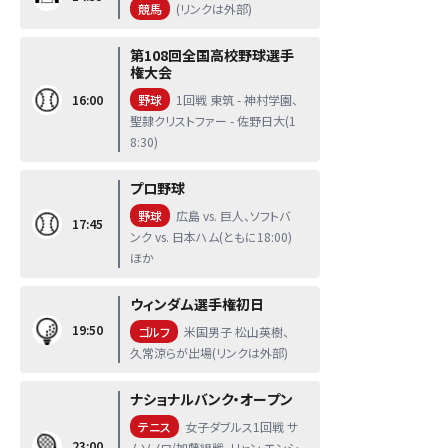
競馬
(リンクは外部)
第108回全国高校野球選手
権大会
16:00
野球
1回戦 東筑 - 神村学園、
聖隷クリストファー - 佐野日大(1
8:30)
プロ野球
野球
広島 vs. 巨人、ソフトバ
17:45
ンク vs. 日本ハム(ともに18:00)
ほか
ウィンダム選手権初日
19:50
ゴルフ
米国男子 松山英樹、
久常涼らが出場(リンクは外部)
ナショナルバンク・オープン
テニス
女子ダブルス1回戦 サ
23:00
ムソノワ/加藤組戦、リャン エンシ