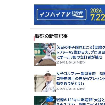
野球
の新着記事
【6日の甲子園見どころ】聖隷
トファーVS佐野日大、プロ注
にオール3割の左打者が挑む
2026/08/06 16:44
野球
女子ゴルファー鶴岡果恋 ３
ロ野球選手の夫からプレゼント
動をありがとう！」
2026/08/06 16:32
野球
戦慄の183キロ爆速弾「大谷
らぬスゴさ」 現地ファンは呆