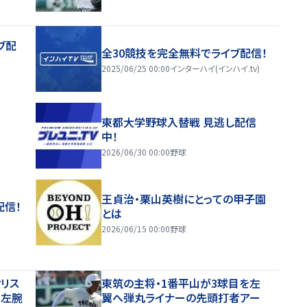
ブ配
全30競技を完全無料でライブ配信！
2025/06/25 00:00
インターハイ(インハイ.tv)
東都大学野球入替戦 見逃し配信
中！
2026/06/30 00:00
野球
王貞治・栗山英樹にとっての甲子園
配信！
とは
2026/06/15 00:00
野球
クリス
東筑の主将・1番平山が3球目を左
目左腕
翼へ弾丸ライナーの先頭打者アー