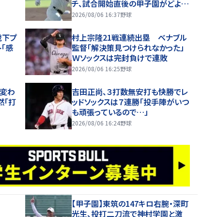
チ、試合開始直後の甲子園がどよめ
く【26年夏甲子園】
2026/08/06 16:37
野球
歳下プ
村上宗隆21戦連続出塁 ベナブル
「感
監督「解決策見つけられなかった」
Ｗソックスは完封負けで連敗
2026/08/06 16:25
野球
と変わ
吉田正尚、３打数無安打も快勝でレ
然「打
ッドソックスは７連勝「投手陣がいつ
も頑張っているので…」
2026/08/06 16:24
野球
【甲子園】東筑の147キロ右腕・深町
光生、投打二刀流で神村学園と激