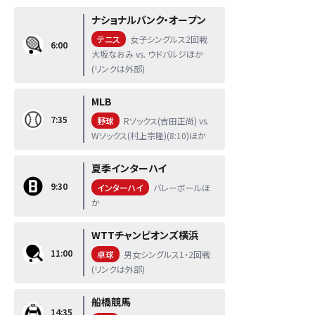
ナショナルバンク・オープン
テニス
女子シングルス2回戦
6:00
大坂なおみ vs. ウドバルジほか
(リンクは外部)
MLB
7:35
野球
Rソックス(吉田正尚) vs.
Wソックス(村上宗隆)(8:10)ほか
夏季インターハイ
9:30
インターハイ
バレーボールほ
か
WTTチャンピオンズ横浜
11:00
卓球
男女シングルス1・2回戦
(リンクは外部)
船橋競馬
14:35