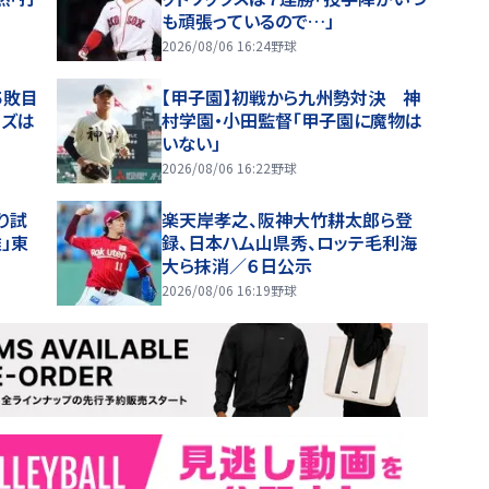
も頑張っているので…」
2026/08/06 16:24
野球
５敗目
【甲子園】初戦から九州勢対決 神
ーズは
村学園・小田監督「甲子園に魔物は
いない」
2026/08/06 16:22
野球
り試
楽天岸孝之、阪神大竹耕太郎ら登
」東
録、日本ハム山県秀、ロッテ毛利海
大ら抹消／６日公示
2026/08/06 16:19
野球