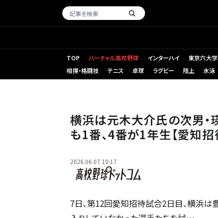
TOP
バーチャル高校野球
インターハイ
東京六大学
相撲・格闘技
テニス
卓球
ラグビー
陸上
水泳
中学時代の元木瑛介
横浜は元木大介氏の次男・瑛
も1番、4番が1年生【愛知招
2026.06.07 10:17
7日、第12回愛知招待試合2日目、横浜
入りしていなかった選手たちを試…