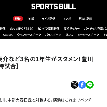
競技
速報
ライブ配信
マンガ
見逃し動画
野球
dodaSPORTS
センバツ高校野球
高校サッカー
バーチャル春高バ
（新しいタブで開く）
ABEMA
ウインタースポーツ
パラスポーツ
ダンス
モータースポーツ
そ
介など3名の1年生がスタメン！豊川
待試合】
は豊川、中部大春日丘と対戦する。横浜はこれまでベンチ