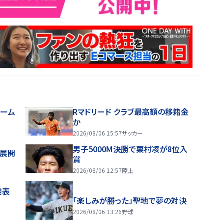
ホーム
Rマドリード クラブ最高額の移籍金
か
2026/08/06 15:57
サッカー
男子5000M決勝で栗村凌が8位入
舗展開
賞
2026/08/06 12:57
陸上
発表
「楽しみが勝った」聖地で夢の対決
2026/08/06 13:26
野球