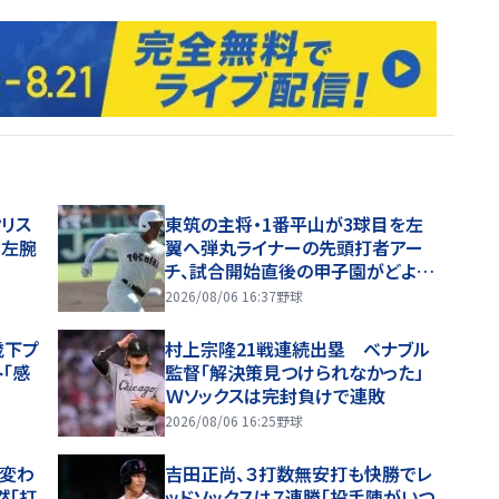
クリス
東筑の主将・1番平山が3球目を左
目左腕
翼へ弾丸ライナーの先頭打者アー
チ、試合開始直後の甲子園がどよめ
く【26年夏甲子園】
2026/08/06 16:37
野球
歳下プ
村上宗隆21戦連続出塁 ベナブル
「感
監督「解決策見つけられなかった」
Ｗソックスは完封負けで連敗
2026/08/06 16:25
野球
と変わ
吉田正尚、３打数無安打も快勝でレ
然「打
ッドソックスは７連勝「投手陣がいつ