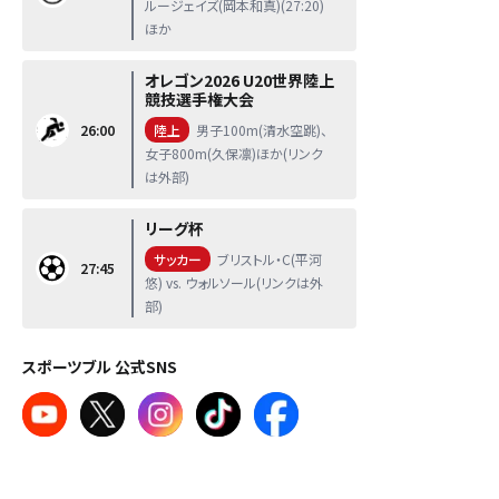
ルージェイズ(岡本和真)(27:20)
ほか
オレゴン2026 U20世界陸上
競技選手権大会
26:00
陸上
男子100m(清水空跳)、
女子800m(久保凛)ほか(リンク
は外部)
リーグ杯
サッカー
ブリストル・C(平河
27:45
悠) vs. ウォルソール(リンクは外
部)
スポーツブル 公式SNS