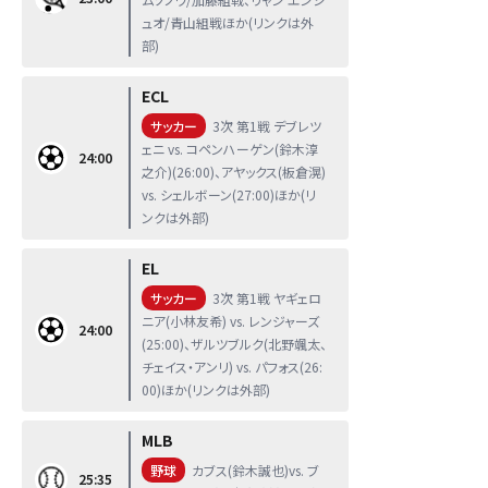
ュオ/青山組戦ほか(リンクは外
部)
ECL
サッカー
3次 第1戦 デブレツ
ェニ vs. コペンハーゲン(鈴木淳
24:00
之介)(26:00)、アヤックス(板倉滉)
vs. シェルボーン(27:00)ほか(リ
ンクは外部)
EL
サッカー
3次 第1戦 ヤギェロ
ニア(小林友希) vs. レンジャーズ
24:00
(25:00)、ザルツブルク(北野颯太、
チェイス・アンリ) vs. パフォス(26:
00)ほか(リンクは外部)
MLB
野球
カブス(鈴木誠也)vs. ブ
25:35