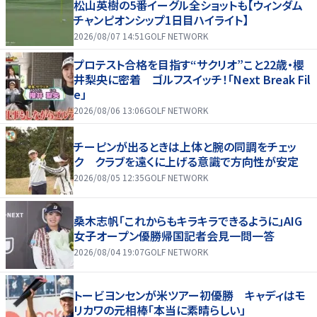
松山英樹の5番イーグル全ショットも【ウィンダム
チャンピオンシップ1日目ハイライト】
2026/08/07 14:51
GOLF NETWORK
プロテスト合格を目指す“サクリオ”こと22歳・櫻
井梨央に密着 ゴルフスイッチ！「Next Break Fil
e」
2026/08/06 13:06
GOLF NETWORK
チーピンが出るときは上体と腕の同調をチェッ
ク クラブを遠くに上げる意識で方向性が安定
2026/08/05 12:35
GOLF NETWORK
桑木志帆「これからもキラキラできるように」AIG
女子オープン優勝帰国記者会見一問一答
2026/08/04 19:07
GOLF NETWORK
トービヨンセンが米ツアー初優勝 キャディはモ
リカワの元相棒「本当に素晴らしい」