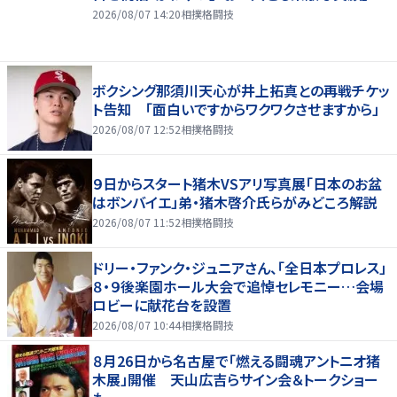
2026/08/07 14:20
相撲格闘技
ボクシング那須川天心が井上拓真との再戦チケッ
ト告知 「面白いですからワクワクさせますから」
2026/08/07 12:52
相撲格闘技
９日からスタート猪木VSアリ写真展「日本のお盆
はボンバイエ」弟・猪木啓介氏らがみどころ解説
2026/08/07 11:52
相撲格闘技
ドリー・ファンク・ジュニアさん、「全日本プロレス」
８・９後楽園ホール大会で追悼セレモニー…会場
ロビーに献花台を設置
2026/08/07 10:44
相撲格闘技
８月26日から名古屋で「燃える闘魂アントニオ猪
木展」開催 天山広吉らサイン会＆トークショー