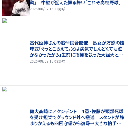
動」 中継が捉えた振る舞い「これぞ高校野球」
2026/08/07 15:33
野球
高代延博さんの追悼試合開催 長女が万感の始
球式「ぐっとこらえて。父は病気でしんどくても泣
かなかったから」生前に指揮を執った大経大と母
校・法大が対戦
2026/08/07 15:03
野球
健大高崎にアクシデント ４番・佐藤が頭部死球
を受け担架でグラウンド外へ搬送 スタンドが静
まりかえるも四回守備から復帰→大きな拍手