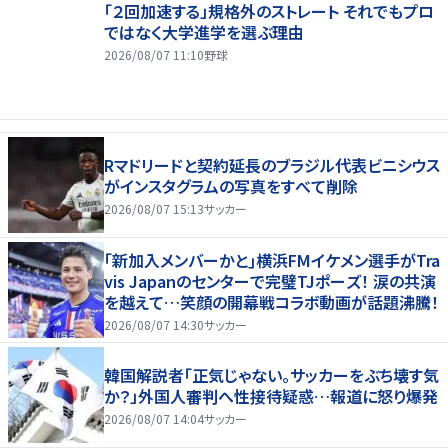
「２回加速する」規格外のストレート それでもプロ
ではなく大学進学を選ぶ理由
2026/08/07 11:10
野球
Rマドリードと契約延長のブラジル代表ビニシウス
がインスタグラムの写真をすべて削除
2026/08/07 15:13
サッカー
｢新加入メンバーかと｣横浜FMイケメン選手がTra
vis Japanのセンターで完璧TJポーズ！ 涙の共演
を越えて…笑顔の開幕戦コラボ動画が話題沸騰！
2026/08/07 14:30
サッカー
韓国解説者「正気じゃない。サッカーをぶち壊す気
か？」外国人審判へ性接待疑惑…報道に怒り爆発
2026/08/07 14:04
サッカー