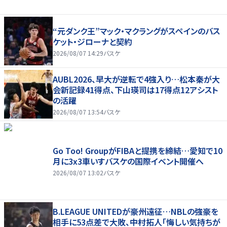
“元ダンク王”マック・マクラングがスペインのバス
ケット・ジローナと契約
2026/08/07 14:29
バスケ
AUBL2026、早大が逆転で4強入り…松本秦が大
会新記録41得点、下山瑛司は17得点12アシスト
の活躍
2026/08/07 13:54
バスケ
Go Too! GroupがFIBAと提携を締結…愛知で10
月に3x3車いすバスケの国際イベント開催へ
2026/08/07 13:02
バスケ
B.LEAGUE UNITEDが豪州遠征…NBLの強豪を
相手に53点差で大敗、中村拓人「悔しい気持ちが