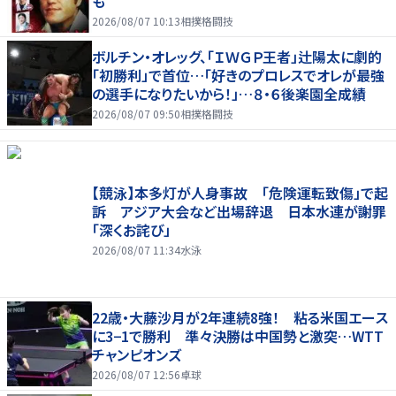
も
2026/08/07 10:13
相撲格闘技
ボルチン・オレッグ、「ＩＷＧＰ王者」辻陽太に劇的
「初勝利」で首位…「好きのプロレスでオレが最強
の選手になりたいから！」…８・６後楽園全成績
2026/08/07 09:50
相撲格闘技
【競泳】本多灯が人身事故 「危険運転致傷」で起
訴 アジア大会など出場辞退 日本水連が謝罪
「深くお詫び」
2026/08/07 11:34
水泳
22歳・大藤沙月が2年連続8強！ 粘る米国エース
に3−1で勝利 準々決勝は中国勢と激突…WTT
チャンピオンズ
2026/08/07 12:56
卓球