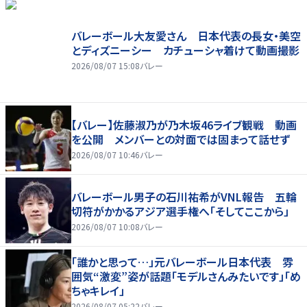
バレーボール大友愛さん 日本代表の長女・美空
とディズニーシー カチューシャ着けて動画撮影
2026/08/07 15:08
バレー
【バレー】佐藤淑乃が乃木坂46ライブ観戦 動画
を公開 メンバーとの対面では固まって話せず
2026/08/07 10:46
バレー
バレーボール男子の石川祐希がVNL報告 五輪
切符がかかるアジア選手権へ「そしてここから」
2026/08/07 10:08
バレー
「誰かと思って…」元バレーボール日本代表 雰
囲気“激変”姿が話題「モデルさんみたいです」「め
ちゃキレイ」
2026/08/07 05:22
バレー