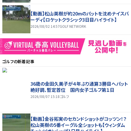
【動画】松山英樹が約20mのパットを沈めナイスバ
ーディ【ロケットクラシック3日目ハイライト】
2026/08/02 14:57
GOLF NETWORK
ゴルフ
の新着記事
36歳の金田久美子が４年ぶり通算３勝目へパット
絶好調、暫定首位 国内女子ゴルフ第１日
2026/08/07 15:18
ゴルフ
【動画】金谷拓実のセカンドショットがコッツン！？
松山英樹の5番イーグル全ショットも【ウィンダム
チャンピオンシップ1日目ハイライト】