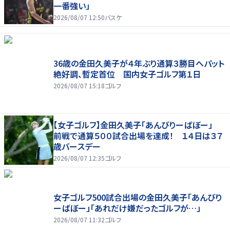
一番強い」
2026/08/07 12:50
バスケ
36歳の金田久美子が４年ぶり通算３勝目へパット
絶好調、暫定首位 国内女子ゴルフ第１日
2026/08/07 15:18
ゴルフ
【女子ゴルフ】金田久美子「あんびりーばぼー」
前戦で通算５００試合出場を達成！ １４日は３７
歳バースデー
2026/08/07 12:35
ゴルフ
女子ゴルフ500試合出場の金田久美子「あんびり
ーばぼー」「あれだけ嫌だったゴルフが…」
2026/08/07 11:32
ゴルフ