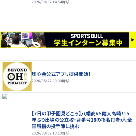
五回に一挙６点
2026/08/07 14:54
野球
球心会公式アプリ提供開始！
2026/05/27 00:00
野球
【7日の甲子園見どころ】八幡商VS健大高崎！15
年ぶり出場の公立校・背番号18の指名打者が、全
国屈指の投手陣に挑む
2026/08/07 13:19
野球