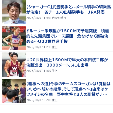
【シャーガーＣ】武豊騎手とルメール騎手の騎乗馬
が決定！ 各チームの出場騎手も ＪＲＡ発表
2026/08/07 12:48
その他競技
ドルーリー朱瑛里が１５００Ｍで予選突破 積極
的に先頭集団でレース展開 危なげなく突破決
める…Ｕ２０世界選手権
2026/08/07 11:38
陸上
Ｕ２０世界陸上１５００Ｍで早大の本田桜二郎が
決勝進出 ３０００メートルにも出場
2026/08/07 11:07
陸上
【箱根への道】今季のチームスローガンは「覚悟は
いいか～想いの継承、そして頂点へ～」由来はケ
ツメイシの名曲 野中主将と３人の副将がチーム
を引っ張る…夏合宿特集第１弾、国学院大
2026/08/07 05:00
陸上