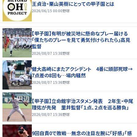
王貞治・栗山英樹にとっての甲子園とは
2026/06/15 00:00
野球
【甲子園】有明が被災地に懸命なプレー届ける
「僕たちのプレーを見て勇気付けられたら」高見
監督
2026/08/07 15:38
野球
健大高崎にまたアクシデント 4番に頭部死球→
7点差の8回も…場内騒然
2026/08/07 15:36
野球
【甲子園】立命館宇治スタメン発表 ２年生・中尾
理佑が先発 里井監督「１点、２点を巡る勝負」
2026/08/07 15:36
野球
9回自責0で敗戦…無念の注目左腕に「好感」「感