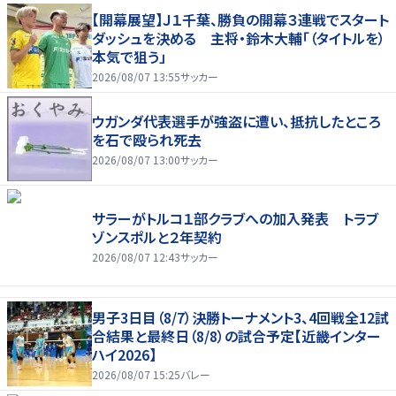
【開幕展望】Ｊ１千葉、勝負の開幕３連戦でスタート
ダッシュを決める 主将・鈴木大輔「（タイトルを）
本気で狙う」
2026/08/07 13:55
サッカー
ウガンダ代表選手が強盗に遭い、抵抗したところ
を石で殴られ死去
2026/08/07 13:00
サッカー
サラーがトルコ１部クラブへの加入発表 トラブ
ゾンスポルと２年契約
2026/08/07 12:43
サッカー
男子3日目（8/7）決勝トーナメント3、4回戦全12試
合結果と最終日（8/8）の試合予定【近畿インター
ハイ2026】
2026/08/07 15:25
バレー