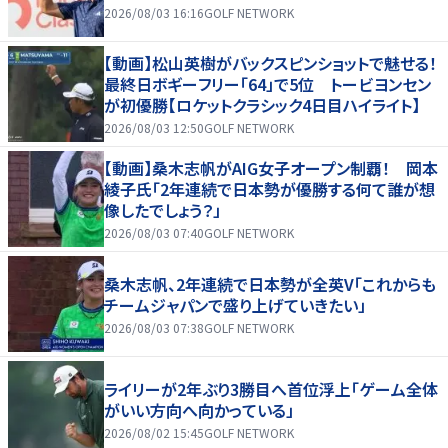
2026/08/03 16:16
GOLF NETWORK
【動画】松山英樹がバックスピンショットで魅せる！
最終日ボギーフリー「64」で5位 トービヨンセン
が初優勝【ロケットクラシック4日目ハイライト】
2026/08/03 12:50
GOLF NETWORK
【動画】桑木志帆がAIG女子オープン制覇！ 岡本
綾子氏「2年連続で日本勢が優勝する何て誰が想
像したでしょう？」
2026/08/03 07:40
GOLF NETWORK
桑木志帆、2年連続で日本勢が全英V「これからも
チームジャパンで盛り上げていきたい」
2026/08/03 07:38
GOLF NETWORK
ライリーが2年ぶり3勝目へ首位浮上「ゲーム全体
がいい方向へ向かっている」
2026/08/02 15:45
GOLF NETWORK