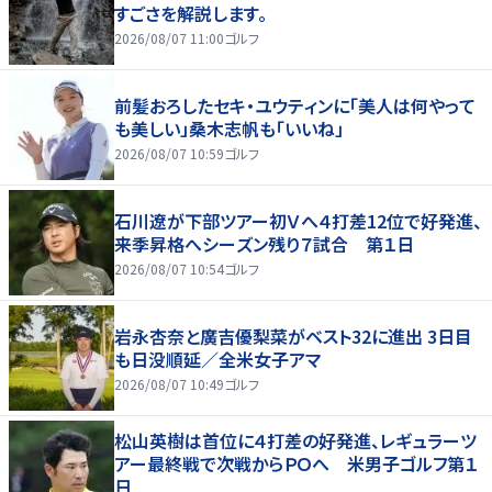
すごさを解説します。
2026/08/07 11:00
ゴルフ
前髪おろしたセキ・ユウティンに「美人は何やって
も美しい」桑木志帆も「いいね」
2026/08/07 10:59
ゴルフ
石川遼が下部ツアー初Ｖへ４打差12位で好発進、
来季昇格へシーズン残り７試合 第１日
2026/08/07 10:54
ゴルフ
岩永杏奈と廣吉優梨菜がベスト32に進出 3日目
も日没順延／全米女子アマ
2026/08/07 10:49
ゴルフ
松山英樹は首位に４打差の好発進、レギュラーツ
アー最終戦で次戦からＰＯへ 米男子ゴルフ第１
日