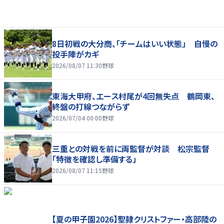
8日初戦の大分商、「チームはいい状態」 自慢の
投手陣がカギ
2026/08/07 11:30
野球
東海大甲府、エース村尾が4回無失点 鶴岡東、
終盤の打線つながらず
2026/07/04 00:00
野球
三重との対戦を前に両監督が対談 松宗監督
「特徴を確認し準備する」
2026/08/07 11:15
野球
【夏の甲子園2026】聖隷クリストファー・高部陸の