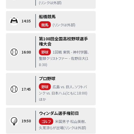
(リンクは外部)
船橋競馬
14:35
競馬
(リンクは外部)
第108回全国高校野球選手
権大会
16:00
野球
1回戦 東筑 - 神村学園、
聖隷クリストファー - 佐野日大(1
8:30)
プロ野球
野球
広島 vs. 巨人、ソフトバ
17:45
ンク vs. 日本ハム(ともに18:00)
ほか
ウィンダム選手権初日
19:50
ゴルフ
米国男子 松山英樹、
久常涼らが出場(リンクは外部)