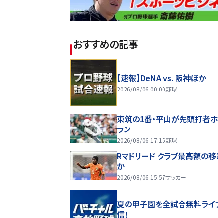
おすすめの記事
【速報】DeNA vs. 阪神ほか
2026/08/06 00:00
野球
東筑の1番・平山が先頭打者
ラン
2026/08/06 17:15
野球
Rマドリード クラブ最高額の
か
2026/08/06 15:57
サッカー
夏の甲子園を全試合無料ライ
信！