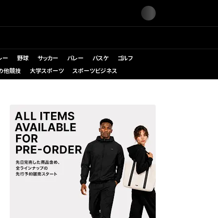
レー
野球
サッカー
バレー
バスケ
ゴルフ
の他競技
大学スポーツ
スポーツビジネス