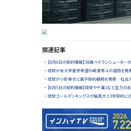
関連記事
【6月6日の契約情報】38歳ベテランシュータ
琉球が米大学進学希望の崎濱秀斗の退団を発表
琉球が小針幸也と選手契約継続を発表…社会人
【6月5日の契約情報】琉球や千葉Jなど主力の去
琉球ゴールデンキングスが脇真大と3年契約に合