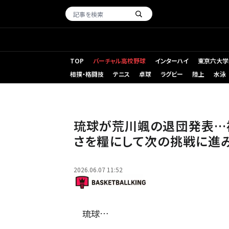
TOP
バーチャル高校野球
インターハイ
東京六大学
相撲・格闘技
テニス
卓球
ラグビー
陸上
水泳
琉球を退団する荒川颯［写真］＝B.LEAGUE
琉球が荒川颯の退団発表…
さを糧にして次の挑戦に進
2026.06.07 11:52
琉球…