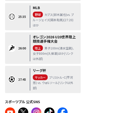
MLB
野球
カブス(鈴木誠也)vs. ブ
25:35
ルージェイズ(岡本和真)(27:20)
ほか
オレゴン2026 U20世界陸上
競技選手権大会
26:00
陸上
男子100m(清水空跳)、
女子800m(久保凛)ほか(リンク
は外部)
リーグ杯
サッカー
ブリストル・C(平河
27:45
悠) vs. ウォルソール(リンクは外
部)
スポーツブル 公式SNS