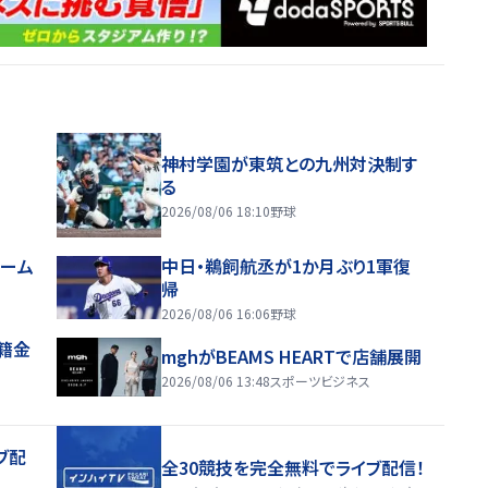
神村学園が東筑との九州対決制す
る
2026/08/06 18:10
野球
ホーム
中日・鵜飼航丞が1か月ぶり1軍復
帰
2026/08/06 16:06
野球
移籍金
mghがBEAMS HEARTで店舗展開
2026/08/06 13:48
スポーツビジネス
ブ配
全30競技を完全無料でライブ配信！