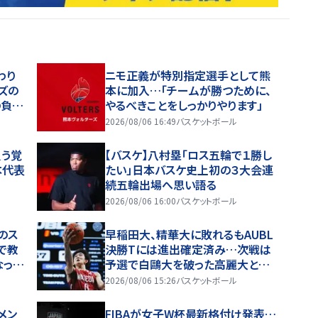
わり
ニモ正義が特別指定選手として熊
ズの
本に加入…「チームが勝つために、
の負け
やるべきことをしっかりやります」
2026/08/06 16:49
バスケットボール
負う覚
【バスケ】八村塁「ロス五輪で１勝し
本代表
たい」日本バスケ史上初の３大会連
続五輪出場へ思い語る
2026/08/06 16:00
バスケットボール
のス
早稲田大、精華大に敗れるもAUBL
で教
決勝Tには進出確定済み…次戦は
なっ
予選で白鷗大を破った高麗大と激
突
2026/08/06 15:26
バスケットボール
メン
FIBAが女子W杯最新格付け発表…