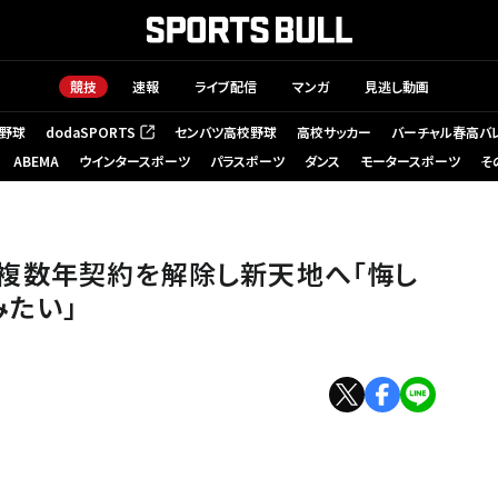
競技
速報
ライブ配信
マンガ
見逃し動画
野球
dodaSPORTS
センバツ高校野球
高校サッカー
バーチャル春高バ
（新しいタブで開く）
ABEMA
ウインタースポーツ
パラスポーツ
ダンス
モータースポーツ
そ
複数年契約を解除し新天地へ「悔し
みたい」