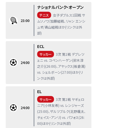
ナショナルバンク・オープン
テニス
女子ダブルス1回戦 サ
23:00
ムソノワ/加藤組戦、リャン エンシ
ュオ/青山組戦ほか(リンクは外
部)
ECL
サッカー
3次 第1戦 デブレツ
ェニ vs. コペンハーゲン(鈴木淳
24:00
之介)(26:00)、アヤックス(板倉滉)
vs. シェルボーン(27:00)ほか(リ
ンクは外部)
EL
サッカー
3次 第1戦 ヤギェロ
ニア(小林友希) vs. レンジャーズ
24:00
(25:00)、ザルツブルク(北野颯太、
チェイス・アンリ) vs. パフォス(26:
00)ほか(リンクは外部)