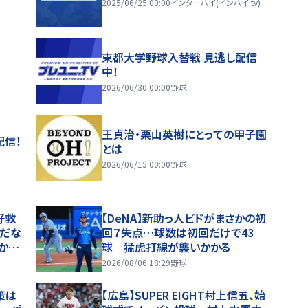
2025/06/25 00:00
インターハイ(インハイ.tv)
東都大学野球入替戦 見逃し配信
中！
2026/06/30 00:00
野球
王貞治・栗山英樹にとっての甲子園
配信！
とは
2026/06/15 00:00
野球
好救
【DeNA】新助っ人ビドがまさかの初
がだな
回７失点…球数は初回だけで43
から
球 猛虎打線が襲いかかる
2026/08/06 18:29
野球
策は
【広島】SUPER EIGHT村上信五、始