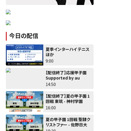
今日の配信
夏季インターハイ テニス
ほか
9:00
【配信終了】応援甲子園
Supported by au
14:50
【配信終了】夏の甲子園 1
回戦 東筑 - 神村学園
16:00
夏の甲子園 1回戦 聖隷ク
リストファー - 佐野日大
18:30