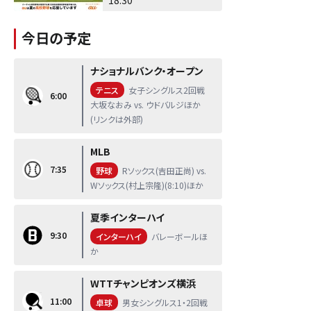
今日の予定
ナショナルバンク・オープン
テニス
女子シングルス2回戦
6:00
大坂なおみ vs. ウドバルジほか
(リンクは外部)
MLB
7:35
野球
Rソックス(吉田正尚) vs.
Wソックス(村上宗隆)(8:10)ほか
夏季インターハイ
9:30
インターハイ
バレーボールほ
か
WTTチャンピオンズ横浜
11:00
卓球
男女シングルス1・2回戦