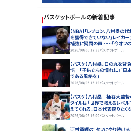
バスケットボール
の新着記事
【NBA】「レブロン、八村塁の代
を獲得できていない」レイカー
補強に疑問の声……「今オフ
組」という指摘も
2026/08/06 17:33
バスケットボール
【バスケ】八村塁、日の丸を背
悟 「子供たちの憧れに」「日
である風格を」
2026/08/06 16:19
バスケットボール
【バスケ】八村塁 桶谷大監督
タイルは「世界で戦えるレベル
えてくれる。日本代表戻りたく
た」
2026/08/06 16:00
バスケットボール
河村勇輝の“タフにやり続ける