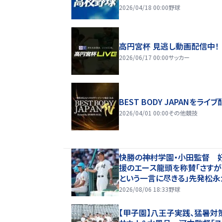
2026/04/18 00:00
野球
高円宮杯 見逃し動画配信中！
2026/06/17 00:00
サッカー
BEST BODY JAPANをライブ
2026/04/01 00:00
その他競技
快勝の神村学園・小田監督 
援のエース龍頭を称賛「さす
という一言に尽きる」先発松永
の継投策で逆転勝ち
2026/08/06 18:33
野球
【甲子園】八王子実践、猛暑対