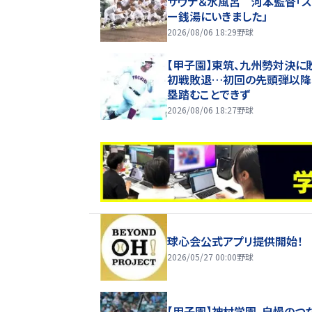
サウナ＆水風呂 河本監督「
ー銭湯にいきました」
2026/08/06 18:29
野球
【甲子園】東筑、九州勢対決に
初戦敗退…初回の先頭弾以降
塁踏むことできず
2026/08/06 18:27
野球
球心会公式アプリ提供開始！
2026/05/27 00:00
野球
【甲子園】神村学園、自慢のつ