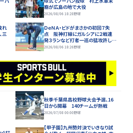
スーパ
球式でノーバン投球 村上水軍末
裔が広島の地で大役
2026/08/06 18:28
野球
敗れ
ＤｅＮＡ・ビドがまさかの初回７失
、三
点 阪神打線にガルシアに２戦連
発３ランなど打者一巡の猛攻許し１
イニングで４３球費やす
2026/08/06 18:26
野球
秋季千葉県高校野球大会予選、16
日から開幕 140チームが熱戦
2026/07/08 00:00
野球
【甲子園】九州勢対決でいきなり試
なぐ打