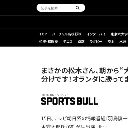
TOP
バーチャル高校野球
インターハイ
東京六大学
相撲・格闘技
テニス
卓球
ラグビー
陸上
水泳
まさかの松木さん、朝から“大
分けです！オランダに勝って
2026.06.15 05:26
15日、テレビ朝日系の情報番組『羽鳥慎一
木安太郎氏（68）が生出演。北…