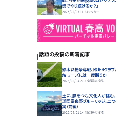
戦、歴史的転換期のJ1へ「ど
勢でやり続けるか？」
2026/08/07 16:24
サッカー
話題の投稿
の新着記事
鈴木彩艶争奪戦、欧州4クラブ
触 リーズには一度断りか
2026/08/04 20:37
話題の投稿
土に、膝をつく。文化人が挑む
球団――富良野ブルーリッジ、二
実（前編）
2026/07/21 14:48
話題の投稿