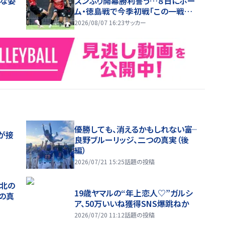
んな姿
ズンぶり開幕勝利誓う…８日にホー
ム・徳島戦で今季初戦「この一戦で
どういうシーズンを歩めるかが決ま
2026/08/07 16:23
サッカー
る」
優勝しても、消えるかもしれない――富
が接
良野ブルーリッジ、二つの真実（後
編）
2026/07/21 15:25
話題の投稿
、北の
19歳ヤマルの“年上恋人♡”ガルシ
つの真
ア、50万いいね獲得SNS爆跳ねか
2026/07/20 11:12
話題の投稿