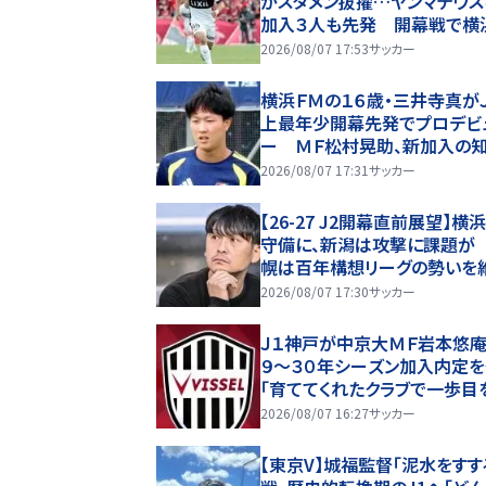
がスタメン抜擢…ヤンマテウス
加入３人も先発 開幕戦で横
Ｍと激突
2026/08/07 17:53
サッカー
横浜ＦＭの１６歳・三井寺真が
上最年少開幕先発でプロデビ
ー ＭＦ松村晃助、新加入の
慶、ブランコも先発 “６万人
2026/08/07 17:31
サッカー
幕”の鹿島戦
【26-27 J2開幕直前展望】横
守備に、新潟は攻撃に課題が
幌は百年構想リーグの勢いを
できるか(2)
2026/08/07 17:30
サッカー
Ｊ１神戸が中京大ＭＦ岩本悠庵
９～３０年シーズン加入内定
「育ててくれたクラブで一歩目
み出せることを大変嬉しく思
2026/08/07 16:27
サッカー
す」
【東京V】城福監督「泥水をすす