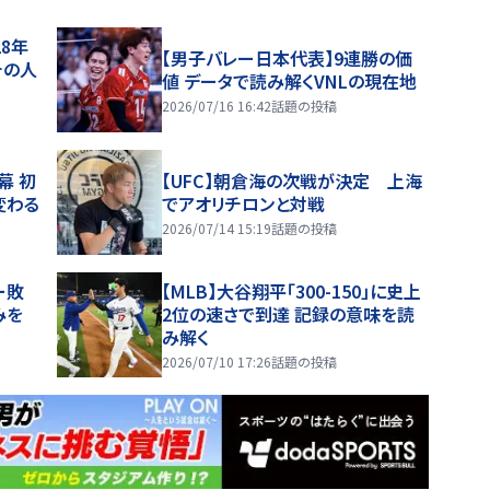
28年
【男子バレー日本代表】9連勝の価
チの人
値 データで読み解くVNLの現在地
2026/07/16 16:42
話題の投稿
幕 初
【UFC】朝倉海の次戦が決定 上海
変わる
でアオリチロンと対戦
2026/07/14 15:19
話題の投稿
ー敗
【MLB】大谷翔平「300-150」に史上
みを
2位の速さで到達 記録の意味を読
み解く
2026/07/10 17:26
話題の投稿