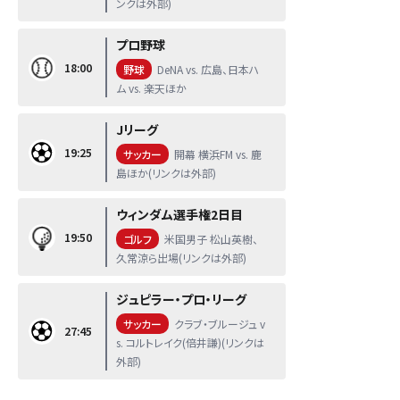
ンクは外部)
プロ野球
18:00
野球
DeNA vs. 広島、日本ハ
ム vs. 楽天ほか
Jリーグ
19:25
サッカー
開幕 横浜FM vs. 鹿
島ほか(リンクは外部)
ウィンダム選手権2日目
19:50
ゴルフ
米国男子 松山英樹、
久常涼ら出場(リンクは外部)
ジュピラー・プロ・リーグ
サッカー
クラブ・ブルージュ v
27:45
s. コルトレイク(倍井謙)(リンクは
外部)