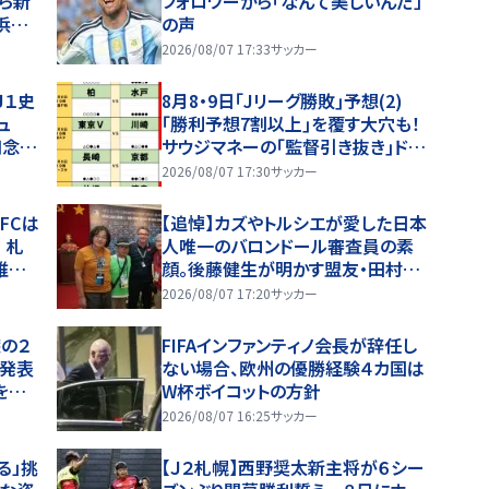
ら新
フォロワーから「なんて美しいんだ」
浜Ｆ
の声
2026/08/07 17:33
サッカー
Ｊ１史
8月8・9日｢Jリーグ勝敗｣予想(2)
ュ
｢勝利予想7割以上｣を覆す大穴も！
知念
サウジマネーの｢監督引き抜き｣ドタ
開
バタ劇と、｢特別な日｣が勝敗を分け
2026/08/07 17:30
サッカー
る！
浜FCは
【追悼】カズやトルシエが愛した日本
 札
人唯一のバロンドール審査員の素
維持
顔。後藤健生が明かす盟友・田村修
一さん(1)W杯直後のフランス取材
2026/08/07 17:20
サッカー
とオマール海老事件
の２
FIFAインファンティノ会長が辞任し
を発表
ない場合、欧州の優勝経験４カ国は
を踏
W杯ボイコットの方針
いま
2026/08/07 16:25
サッカー
る」挑
【Ｊ２札幌】西野奨太新主将が６シー