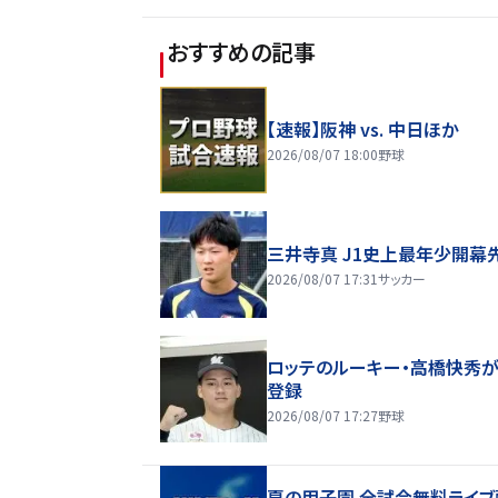
おすすめの記事
【速報】阪神 vs. 中日ほか
2026/08/07 18:00
野球
三井寺真 J1史上最年少開幕
2026/08/07 17:31
サッカー
ロッテのルーキー・高橋快秀が
登録
2026/08/07 17:27
野球
夏の甲子園 全試合無料ライブ