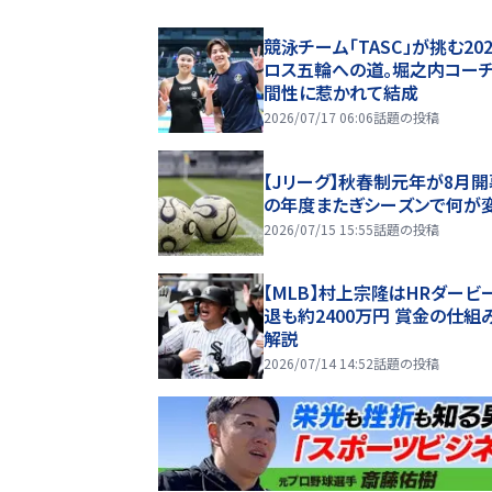
競泳チーム「TASC」が挑む20
ロス五輪への道。堀之内コー
間性に惹かれて結成
2026/07/17 06:06
話題の投稿
【Jリーグ】秋春制元年が8月開
の年度またぎシーズンで何が
2026/07/15 15:55
話題の投稿
【MLB】村上宗隆はHRダービ
退も約2400万円 賞金の仕組
解説
2026/07/14 14:52
話題の投稿