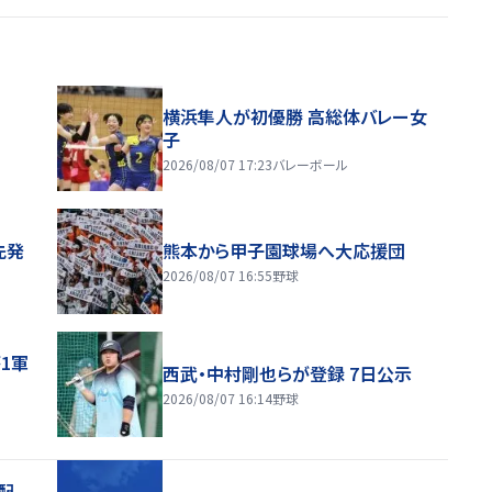
横浜隼人が初優勝 高総体バレー女
子
2026/08/07 17:23
バレーボール
先発
熊本から甲子園球場へ大応援団
2026/08/07 16:55
野球
1軍
西武・中村剛也らが登録 7日公示
2026/08/07 16:14
野球
配