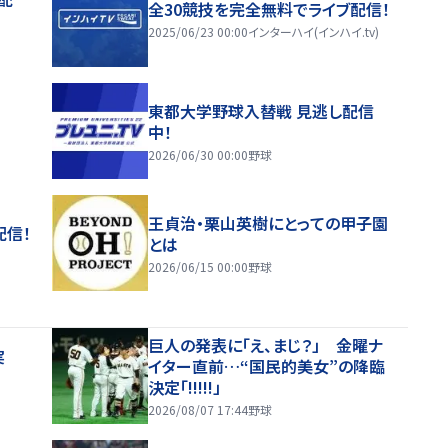
全30競技を完全無料でライブ配信！
2025/06/23 00:00
インターハイ(インハイ.tv)
東都大学野球入替戦 見逃し配信
中！
2026/06/30 00:00
野球
王貞治・栗山英樹にとっての甲子園
配信！
とは
2026/06/15 00:00
野球
巨人の発表に「え、まじ？」 金曜ナ
実
イター直前…“国民的美女”の降臨
決定「!!!!!」
2026/08/07 17:44
野球