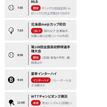
MLB
7:05
野球
Rソックス(吉田正尚) vs.
Wソックス(村上宗隆)(8:10)ほか
北海道meiji カップ初日
7:30
ゴルフ
国内女子 吉澤柚月、
佐藤心結ら出場(リンクは外部)
第108回全国高校野球選手
権大会
8:00
野球
1回戦 東海大甲府 - 鶴
岡東ほか
夏季インターハイ
9:30
インターハイ
バレーボール女
子決勝ほか
WTTチャンピオンズ横浜
11:00
卓球
男女シングルス2回戦(リ