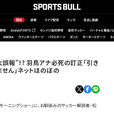
競技
速報
ライブ配信
マンガ
見逃し動画
野球
dodaSPORTS
センバツ高校野球
高校サッカー
バーチャル春高バ
（新しいタブで開く）
ABEMA
ウインタースポーツ
パラスポーツ
ダンス
モータースポーツ
そ
誤報”!? 羽鳥アナ必死の訂正「引き
ません」ネットほのぼの
モーニングショー』に、お馴染みのサッカー解説者・松