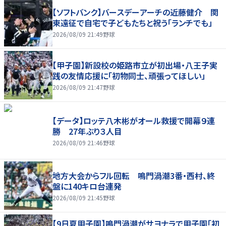
【ソフトバンク】バースデーアーチの近藤健介 関
東遠征で自宅で子どもたちと祝う「ランチでも」
2026/08/09 21:49
野球
【甲子園】新設校の姫路市立が初出場・八王子実
践の友情応援に「初物同士、頑張ってほしい」
2026/08/09 21:47
野球
【データ】ロッテ八木彬がオール救援で開幕９連
勝 27年ぶり３人目
2026/08/09 21:46
野球
地方大会からフル回転 鳴門渦潮3番・西村、終
盤に140キロ台連発
2026/08/09 21:45
野球
【9日夏甲子園】鳴門渦潮がサヨナラで甲子園「初