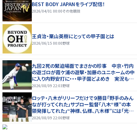
BEST BODY JAPANをライブ配信！
2026/04/01 00:00
その他競技
王貞治・栗山英樹にとっての甲子園とは
2026/06/15 00:00
野球
九回２死の緊迫場面でまさかの珍事 中京・竹内
の遊ゴロが霞ケ浦の遊撃・加藤のユニホームの中
に入り内野安打に・・・甲子園どよめき 実況も驚
き「おっと！」
2026/08/09 22:03
野球
ロッテ・八木がリリーフだけで９勝目「野手のみん
なが打ってくれた」サブロー監督「八木“様”の本
領発揮してれた」“神様、仏様、八木様”には「光栄
です」
2026/08/09 22:00
野球