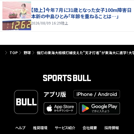
【陸上】今年７月に31歳となった女子100m障害日
本新の中島ひとみ「年齢を重ねることは…」
2026/08/09 16:29
陸上
TOP
野球
強打の東海大相模打線支えた"天才打者"が東海大に進学！大学で
アプリ版
ヘルプ
推奨環境
サービス紹介
会社概要
採用情報