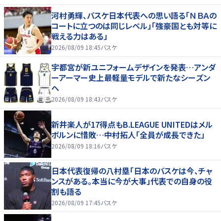
河村勇輝、バスケ日本代表への思い語る「ＮＢＡの
コートに立つのは同じレベル」「強豪国とも対等に
戦える力はある」
2026/08/09 18:45
バスケ
宇都宮が新ユニフォームデザインを発表…アンダ
ーアーマー史上最軽量モデルで新たなシーズン
へ
2026/08/09 18:43
バスケ
新井楽人が17得点もB.LEAGUE UNITEDはメル
ボルンに惜敗…中村拓人「全員が成長できた」
2026/08/09 18:16
バスケ
日本代表復帰の八村塁「日本のバスケは今、チャ
ンスがある。本当に今が大事」代表での自身の役
割も語る
2026/08/09 17:45
バスケ