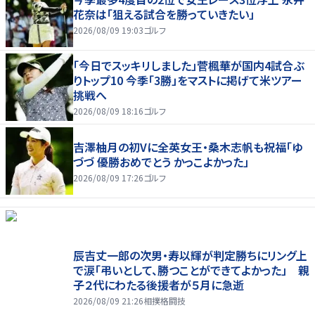
花奈は「狙える試合を勝っていきたい」
2026/08/09 19:03
ゴルフ
「今日でスッキリしました」菅楓華が国内4試合ぶ
りトップ10 今季「3勝」をマストに掲げて米ツアー
挑戦へ
2026/08/09 18:16
ゴルフ
吉澤柚月の初Vに全英女王・桑木志帆も祝福「ゆ
づづ 優勝おめでとう かっこよかった」
2026/08/09 17:26
ゴルフ
辰吉丈一郎の次男・寿以輝が判定勝ちにリング上
で涙「弔いとして、勝つことができてよかった」 親
子２代にわたる後援者が５月に急逝
2026/08/09 21:26
相撲格闘技