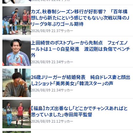
カズ、秋春制シーズン移行が好影響？ 「百年構
想Ｌから新たにという感じでもない」次戦以降のＪ
リーグ９年ぶりゴール期待
2026/08/09 21:37
サッカー
上田綺世のポストプレーから先制点 フェイエノ
ールトは１－０白星発進 渡辺剛は負傷でベンチ
外
2026/08/09 21:34
サッカー
26歳Ｊリーガーが結婚発表 純白ドレス妻と顔出
し2ショット「美男美女」「韓流スター」の声
2026/08/09 21:34
サッカー
【福島】カズ出番なし「どこかでチャンスあればと
思っていました」寺田周平監督
2026/08/09 21:12
サッカー