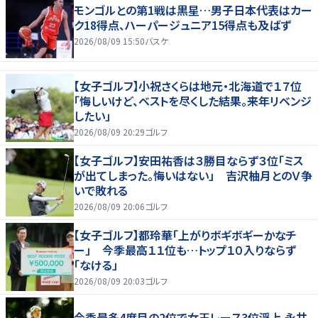
モンゴルとの第1戦は黒星…男子日本代表はカー
ク18得点、ハーパージュニア15得点も及ばず
2026/08/09 15:50
バスケ
【女子ゴルフ】小祝さくらは地元・北海道で１７位
「悔しいけど、ベストを尽くした結果。来年リベンジ
したい」
2026/08/09 20:29
ゴルフ
【女子ゴルフ】安田祐香は３勝目ならず３位「ミス
が出てしまった。悔いはない」 吉沢柚月とのＶ争
いで敗れる
2026/08/09 20:06
ゴルフ
【女子ゴルフ】都玲華「上がりボギボギーかなチ
ー」 今季最高１１位も…トップ１０入りならず
「なける」
2026/08/09 20:03
ゴルフ
今季最多4度目の2位で女王レース3位浮上 永井