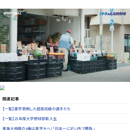
関連記事
【一覧】進学表明した超高校級の選手たち
【一覧】25年度大学野球部新入生
東海大相模の4番は青学大へ！｢日本一に近い所で勝負｣