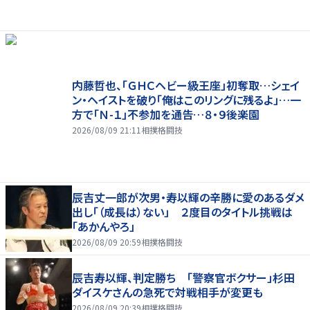
内藤哲也、「ＧＨＣヘビー級王座」初奪取…シェイ
ン・ヘイストを破り「俺はこのリングに残るよ」…一
方で「Ｎ-１」不参加を通告…８・９後楽園
2026/08/09 21:11
相撲格闘技
辰吉丈一郎が次男・寿以輝の辛勝に愛のあるダメ
出し「（成長は）ない」 ２度目のタイトル挑戦は
「あかんやろ」
2026/08/09 20:59
相撲格闘技
辰吉寿以輝、判定勝ち 「警察官ボクサー」杉田
ダイスケさんの急死で対戦相手が変更も
2026/08/09 20:39
相撲格闘技