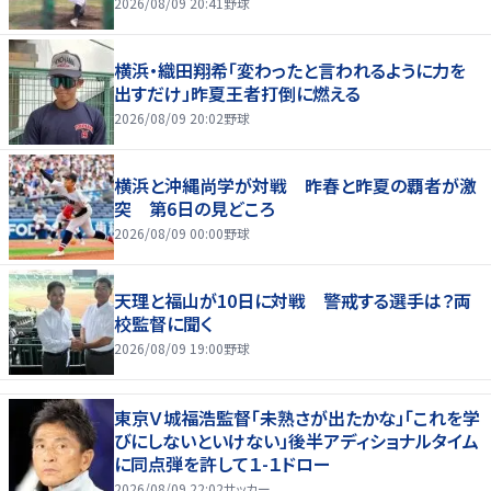
2026/08/09 20:41
野球
横浜・織田翔希「変わったと言われるように力を
出すだけ」昨夏王者打倒に燃える
2026/08/09 20:02
野球
横浜と沖縄尚学が対戦 昨春と昨夏の覇者が激
突 第6日の見どころ
2026/08/09 00:00
野球
天理と福山が10日に対戦 警戒する選手は？両
校監督に聞く
2026/08/09 19:00
野球
東京Ｖ城福浩監督「未熟さが出たかな」「これを学
びにしないといけない」後半アディショナルタイム
に同点弾を許して１-１ドロー
2026/08/09 22:02
サッカー