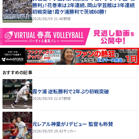
勝利」！花巻東は2年連続、岡山学芸館は3年連続
初戦突破！霞ケ浦勝利で茨城60勝！
2026/08/09 21:40
野球
おすすめの記事
霞ケ浦 逆転勝利で2年ぶり初戦突破
2026/08/09 21:07
野球
元レアル神童がJデビュー 監督も称賛
2026/08/09 20:42
サッカー