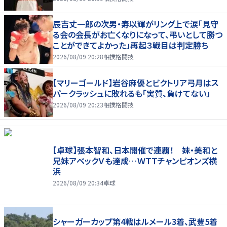
辰吉丈一郎の次男・寿以輝がリング上で涙「見守
る会の会長がお亡くなりになって、弔いとして勝つ
ことができてよかった」再起３戦目は判定勝ち
2026/08/09 20:28
相撲格闘技
【マリーゴールド】岩谷麻優とビクトリア弓月はス
パークラッシュに敗れるも「実質、負けてない」
2026/08/09 20:23
相撲格闘技
【卓球】張本智和、日本開催で連覇！ 妹・美和と
兄妹アベックＶも達成…ＷＴＴチャンピオンズ横
浜
2026/08/09 20:34
卓球
シャーガーカップ第4戦はルメール3着、武豊5着