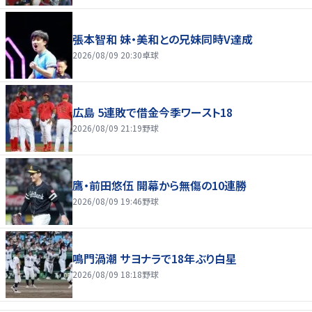
張本智和 妹・美和との兄妹同時V達成
2026/08/09 20:30
卓球
広島 5連敗で借金今季ワースト18
2026/08/09 21:19
野球
鷹・前田悠伍 開幕から無傷の10連勝
2026/08/09 19:46
野球
鳴門渦潮 サヨナラで18年ぶり白星
2026/08/09 18:18
野球