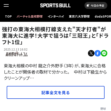
今日の予定
TOP
バーチャル高校野球
インターハイ
東京六大学野球
dodaSPO
東海大に合格した中村
（新しいタブ
強打の東海大相模打線支えた"天才打者"が
東海大に進学！大学で狙うは｢三冠王｣と｢ドラ
フト1位｣
2025.12.13 16:02
東海大相模の中村 龍之介外野手（3年）が、東海大に合格
したことが関係者の取材で分かった。 中村は下級生から
クリーンアップ…
記事全文を見る
野球