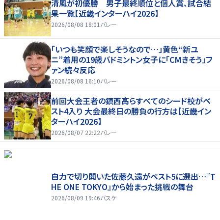
清風が初優勝 男子最終順位と個人賞、試合結
果一覧【近畿インターハイ2026】
2026/08/08 18:01
バレー
「いつも笑顔で楽しそうなので…」黄色“新ユ
ニ”着用の19歳バドミントン女子に「CMきそう」フ
ァン続々反応
2026/08/08 16:10
バレー
前回大会王者の鎮西高らすべてのシード校がベ
スト4入り 大会最終日の勝負の行方は【近畿イン
ターハイ2026】
2026/08/07 22:22
バレー
自力で切り開いた佐藤久遠がベスト5に選出…『T
HE ONE TOKYO』から始まった挑戦の舞台
2026/08/09 19:46
バスケ