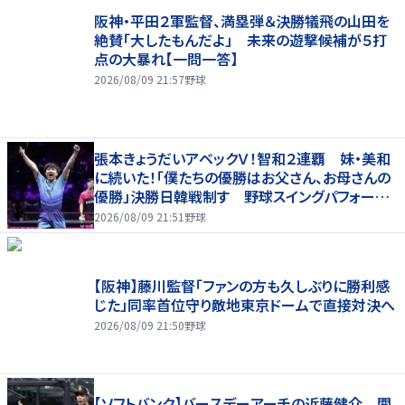
阪神・平田２軍監督、満塁弾＆決勝犠飛の山田を
絶賛「大したもんだよ」 未来の遊撃候補が５打
点の大暴れ【一問一答】
2026/08/09 21:57
野球
張本きょうだいアベックＶ！智和２連覇 妹・美和
に続いた！「僕たちの優勝はお父さん、お母さんの
優勝」決勝日韓戦制す 野球スイングパフォーマ
ンスで歓喜爆発 本音もちらり「妹が先に決めて
2026/08/09 21:51
野球
緊張した」
【阪神】藤川監督「ファンの方も久しぶりに勝利感
じた」同率首位守り敵地東京ドームで直接対決へ
2026/08/09 21:50
野球
【ソフトバンク】バースデーアーチの近藤健介 関