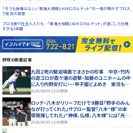
「今でも後悔はない」“東海大相模140キロカルテット”の一角が明かすプロ入
り拒否の真意
プロを断り社会人入りも…「東海大相模140キロカルテット」が過ごした壮絶
すぎる5年間
野球
の新着記事
九回２死の緊迫場面でまさかの珍事 中京・竹内
の遊ゴロが霞ケ浦の遊撃・加藤のユニホームの中
に入り内野安打に・・・甲子園どよめき 実況も驚
き「おっと！」
2026/08/09 22:03
野球
ロッテ・八木がリリーフだけで９勝目「野手のみん
なが打ってくれた」サブロー監督「八木“様”の本
領発揮してれた」“神様、仏様、八木様”には「光栄
です」
2026/08/09 22:00
野球