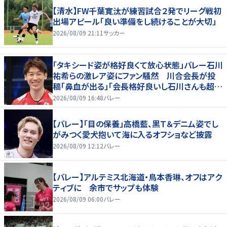
【清水】FW千葉寛汰が練習試合２発でリーグ戦初
出場アピール「良い準備をし続けることが大切」
2026/08/09 21:11
サッカー
「タキシード姿が格好良くて放心状態」バレー石川
祐希らの激レア姿にファン騒然 川合会長が投
稿「鼻血が出る」「会長格好良いし石川さんも超格
好いい」
2026/08/09 16:48
バレー
【バレー】「目の保養」高橋藍、黒Ｔ＆デニム姿でし
がみつく愛犬抱いて海に入るオフショなど披露
2026/08/09 12:12
バレー
【バレー】アルテミス北海道・鳥本香琳、オフはアク
ティブに 余市でサップも体験
2026/08/09 06:00
バレー