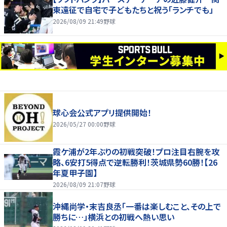
東遠征で自宅で子どもたちと祝う「ランチでも」
2026/08/09 21:49
野球
球心会公式アプリ提供開始！
2026/05/27 00:00
野球
霞ケ浦が2年ぶりの初戦突破！プロ注目右腕を攻
略、6安打5得点で逆転勝利！茨城県勢60勝！【26
年夏甲子園】
2026/08/09 21:07
野球
沖縄尚学・末吉良丞「一番は楽しむこと、その上で
勝ちに…」横浜との初戦へ熱い思い