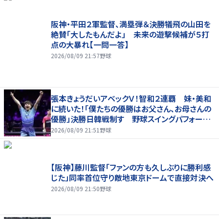
阪神・平田２軍監督、満塁弾＆決勝犠飛の山田を
絶賛「大したもんだよ」 未来の遊撃候補が５打
点の大暴れ【一問一答】
2026/08/09 21:57
野球
張本きょうだいアベックＶ！智和２連覇 妹・美和
に続いた！「僕たちの優勝はお父さん、お母さんの
優勝」決勝日韓戦制す 野球スイングパフォーマ
ンスで歓喜爆発 本音もちらり「妹が先に決めて
2026/08/09 21:51
野球
緊張した」
【阪神】藤川監督「ファンの方も久しぶりに勝利感
じた」同率首位守り敵地東京ドームで直接対決へ
2026/08/09 21:50
野球