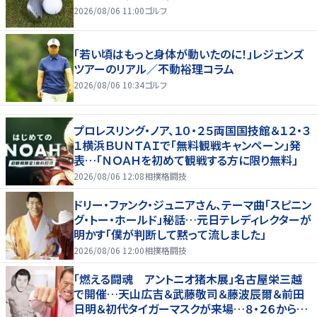
2026/08/06 11:00
ゴルフ
「若い頃はもっと身体が動いたのに！」レジェンズ
ツアーのリアル／不動裕理コラム
2026/08/06 10:34
ゴルフ
プロレスリング・ノア、１０・２５両国国技館＆１２・３
１横浜ＢＵＮＴＡＩで「無料観戦キャンペーン」発
表…「ＮＯＡＨを初めて観戦する方に限り無料」
2026/08/06 12:08
相撲格闘技
ドリー・ファンク・ジュニアさん、テーマ曲「スピニン
グ・トー・ホールド」秘話…元日テレディレクターが
明かす「僕が判断して黙って流しました」
2026/08/06 12:00
相撲格闘技
「燃える闘魂 アントニオ猪木展」名古屋栄三越
で開催…天山広吉＆武藤敬司＆藤波辰爾＆前田
日明＆初代タイガーマスクが来場…８・２６から９・