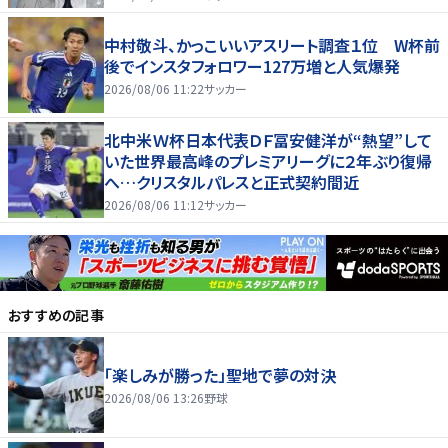
中村敬斗、かっこいいアスリート調査１位 W杯前
後でインスタフォロワー127万増と人気爆発
2026/08/06 11:22
サッカー
北中米Ｗ杯日本代表ＤＦ冨安健洋が“熱望”して
いた世界最高峰のプレミアリーグに２年ぶり復帰
へ…クリスタルパレスと正式契約間近
2026/08/06 11:12
サッカー
おすすめの記事
「楽しみが勝った」聖地で夢の対決
2026/08/06 13:26
野球