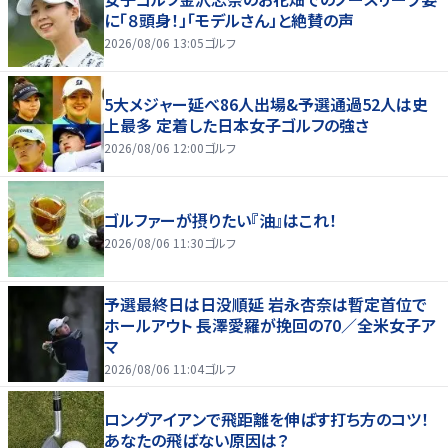
に「８頭身！」「モデルさん」と絶賛の声
2026/08/06 13:05
ゴルフ
5大メジャー延べ86人出場&予選通過52人は史
上最多 定着した日本女子ゴルフの強さ
2026/08/06 12:00
ゴルフ
ゴルファーが摂りたい『油』はこれ！
2026/08/06 11:30
ゴルフ
予選最終日は日没順延 岩永杏奈は暫定首位で
ホールアウト 長澤愛羅が挽回の70／全米女子ア
マ
2026/08/06 11:04
ゴルフ
ロングアイアンで飛距離を伸ばす打ち方のコツ！
あなたの飛ばない原因は？