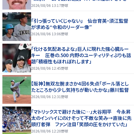
るわｗ」
2026/08/06 13:17
野球
「引っ張っていくじゃない」 仙台育英・須江監督
が求める“令和のリーダー像”
2026/08/06 13:06
野球
「化ける気配あるよな」巨人に現れた強心臓ルー
キー 圧巻の.500 内野のユーティリティぶりも話
題「積極性もほれぼれします」
2026/08/06 12:45
野球
【阪神】無双左腕まさか４回６失点「ボール落とし
たところから少し気持ちが動いたかな」藤川監督
2026/08/06 12:31
野球
「マトリックスで避けた後に…」大谷翔平 今永昇
太のインハイにのけぞって不敵な笑み→直後に先
頭打者弾 ファン注目「笑顔の圧をかけていた」
2026/08/06 12:20
野球