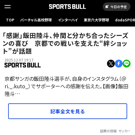
今日の予定
TOP
バーチャル高校野球
インターハイ
東京六大学野球
dodaSPO
（新しいタブ
「感謝」飯田陸斗、仲間と分かち合ったシーズ
ンの喜び 京都での戦いを支えた“絆ショッ
ト”が話題
2025.12.07 19:17
京都サンガの飯田陸斗選手が、自身のインスタグラム（＠
ri._.kuto_）でサポーターへの感謝を伝えた。【画像】飯田
陸斗…
記事全文を見る
話題の投稿
サッカー