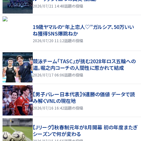
2026/07/21 14:48
話題の投稿
19歳ヤマルの“年上恋人♡”ガルシア、50万いい
ね獲得SNS爆跳ねか
2026/07/20 11:12
話題の投稿
競泳チーム「TASC」が挑む2028年ロス五輪への
道。堀之内コーチの人間性に惹かれて結成
2026/07/17 06:06
話題の投稿
【男子バレー日本代表】9連勝の価値 データで読
み解くVNLの現在地
2026/07/16 16:42
話題の投稿
【Jリーグ】秋春制元年が8月開幕 初の年度またぎ
シーズンで何が変わる
2026/07/15 15:55
話題の投稿