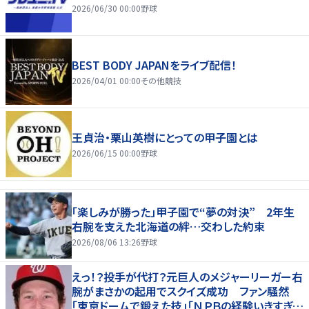
2026/06/30 00:00
野球
BEST BODY JAPANをライブ配信！
2026/04/01 00:00
その他競技
王貞治・栗山英樹にとっての甲子園とは
2026/06/15 00:00
野球
「楽しみが勝った」甲子園で“夢の対決” 2年生
右腕を支えた北海道の絆…交わした約束
2026/08/06 13:26
野球
えっ！？投手が代打？元巨人のメジャーリーガー右
腕がまさかの起用でスクイズ成功 ファン騒然
「東京ドームで鍛えた技」「ＮＰＢの経験いきすぎて