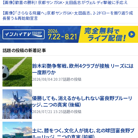
【画像】歓喜の勝利！京都サンガGK・太田岳志がヴェルディ撃破に手応え
【画像】「さらなる飛躍へ」京都サンガGK・太田岳志、2‑2ドローを振り返り成
長誓う＆再始動宣言
話題の投稿
の新着記事
鈴木彩艶争奪戦、欧州4クラブが接触 リーズには
一度断りか
2026/08/04 20:37
話題の投稿
優勝しても、消えるかもしれない――富良野ブルーリ
ッジ、二つの真実（後編）
2026/07/21 15:25
話題の投稿
土に、膝をつく。文化人が挑む、北の球団――富良野ブ
ルーリッジ、二つの真実（前編）