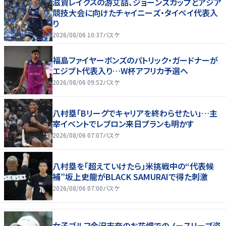
滋賀レイクスの游艾喆、ジョーンズカップとアジア
競技大会に向けたチャイニーズ・タイペイ代表入
り
2026/08/06 10:37
バスケ
福島ファイヤーボンズのパトリック・ガードナーが
エジプト代表入り…W杯アフリカ予選へ
2026/08/06 09:52
バスケ
八村塁「Bリーグでキャリアを終わらせたい」…主
宰イベントでレブロン来日プランも明かす
2026/08/06 07:07
バスケ
八村塁を「超えていけたら」米挑戦中の“代表候
補”坂上史龍がBLACK SAMURAIで得た刺激
2026/08/06 07:00
バスケ
女子ゴルフ金沢志奈のお花畑でのノースリーブ姿