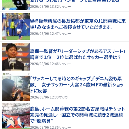
2026/08/06 13:32
サッカー
W杯後無所属の長友佑都が東京のJ1開幕戦に来
場「みなさまへご挨拶させていただきます」
2026/08/06 12:47
サッカー
森保一監督が「リーダーシップがあるアスリート」
調査で１位 ２位に選ばれたサッカー選手は？
2026/08/06 12:46
サッカー
「サッカーしてる時とのギャップ」「デニム姿も素
敵」 女子サッカー・大宮２４歳ＭＦの最新ショッ
トに反響
2026/08/06 12:39
サッカー
鹿島、ホーム開幕戦の第２節名古屋戦はチケット
完売の見通し…国立での開幕戦に続き２戦連続
で“超満員”
2026/08/06 12:36
サッカー