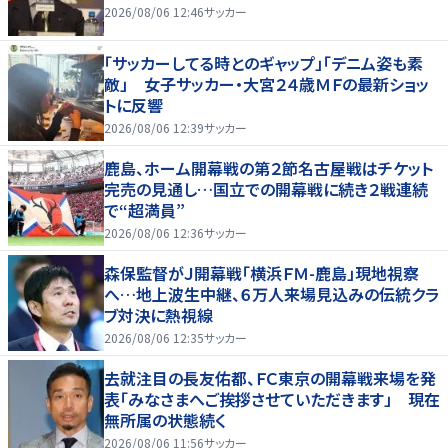
2026/08/06 12:46
サッカー
「サッカーしてる時とのギャップ」「デニム姿も素
敵」 女子サッカー・大宮２４歳ＭＦの最新ショッ
トに反響
2026/08/06 12:39
サッカー
鹿島、ホーム開幕戦の第２節名古屋戦はチケット
完売の見通し…国立での開幕戦に続き２戦連続
で“超満員”
2026/08/06 12:36
サッカー
森保監督がＪ開幕戦「横浜ＦＭ-鹿島」現地視察
へ…地上波生中継、６万人来場見込みの伝統クラ
ブ対決に熱視線
2026/08/06 12:35
サッカー
去就注目の長友佑都、ＦＣ東京の開幕戦来場を発
表「みなさまへご挨拶させていただきます」 現在
無所属の状態続く
2026/08/06 11:56
サッカー