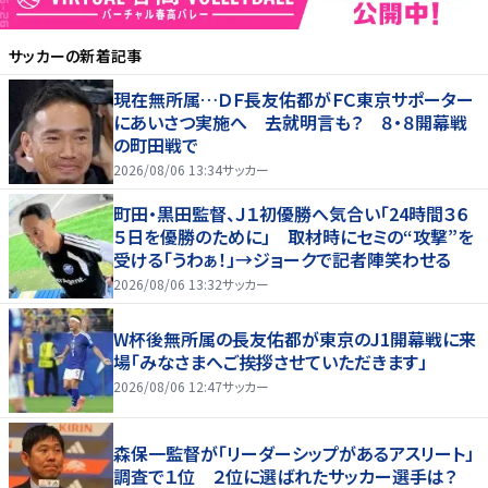
サッカー
の新着記事
現在無所属…ＤＦ長友佑都がＦＣ東京サポーター
にあいさつ実施へ 去就明言も？ ８・８開幕戦
の町田戦で
2026/08/06 13:34
サッカー
町田・黒田監督、Ｊ１初優勝へ気合い「24時間３６
５日を優勝のために」 取材時にセミの“攻撃”を
受ける「うわぁ！」→ジョークで記者陣笑わせる
2026/08/06 13:32
サッカー
W杯後無所属の長友佑都が東京のJ1開幕戦に来
場「みなさまへご挨拶させていただきます」
2026/08/06 12:47
サッカー
森保一監督が「リーダーシップがあるアスリート」
調査で１位 ２位に選ばれたサッカー選手は？