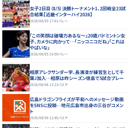
女子2日目（8/5）決勝トーナメント1、2回戦全23試
合結果【近畿インターハイ2026】
2026/08/05 17:01
バレー
「この笑顔は破壊力あるな〜」20歳バドミントン女
子、カメラに向かって…「ニッコニコだね」「これは
やばいな」
2026/08/05 16:00
バレー
相原アレクサンダー学、長濱凌が練習生として千
葉J加入…相原は昨シーズン徳島で5試合プレー
2026/08/06 13:23
バスケ
広島ドラゴンフライズが平和へのメッセージ動画
をSNSに投稿…地元広島市出身の三谷がコメン
ト
2026/08/06 12:45
バスケ