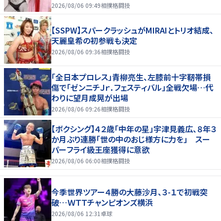
７まで
2026/08/06 09:49
相撲格闘技
【SSPW】スパークラッシュがMIRAIとトリオ結成、
天麗皇希の初参戦も決定
2026/08/06 09:36
相撲格闘技
「全日本プロレス」青柳亮生、左膝前十字靭帯損
傷で「ゼンニチＪｒ．フェスティバル」全戦欠場…代
わりに望月成晃が出場
2026/08/06 09:26
相撲格闘技
【ボクシング】４２歳「中年の星」宇津見義広、８年３
か月ぶり連勝「世の中のおじ様方に力を」 スー
パーフライ級王座獲得に意欲
2026/08/06 06:00
相撲格闘技
今季世界ツアー４勝の大藤沙月、３-１で初戦突
破…ＷＴＴチャンピオンズ横浜
2026/08/06 12:31
卓球