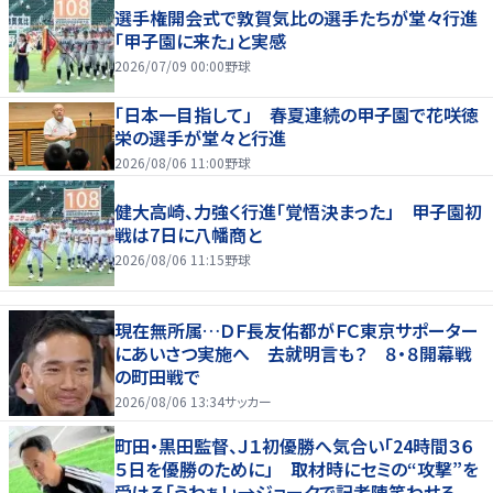
選手権開会式で敦賀気比の選手たちが堂々行進
「甲子園に来た」と実感
2026/07/09 00:00
野球
「日本一目指して」 春夏連続の甲子園で花咲徳
栄の選手が堂々と行進
2026/08/06 11:00
野球
健大高崎、力強く行進「覚悟決まった」 甲子園初
戦は7日に八幡商と
2026/08/06 11:15
野球
現在無所属…ＤＦ長友佑都がＦＣ東京サポーター
にあいさつ実施へ 去就明言も？ ８・８開幕戦
の町田戦で
2026/08/06 13:34
サッカー
町田・黒田監督、Ｊ１初優勝へ気合い「24時間３６
５日を優勝のために」 取材時にセミの“攻撃”を
受ける「うわぁ！」→ジョークで記者陣笑わせる