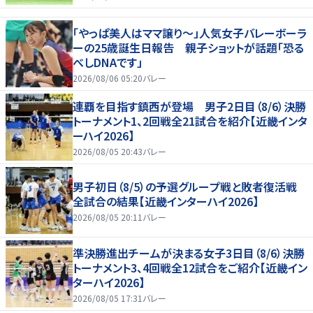
「やっぱ美人はママ譲り～」人気女子バレーボーラ
ーの25歳誕生日報告 親子ショットが話題「恐る
べしDNAです」
2026/08/06 05:20
バレー
連覇を目指す鎮西が登場 男子2日目（8/6）決勝
トーナメント1、2回戦全21試合を紹介【近畿インタ
ーハイ2026】
2026/08/05 20:43
バレー
男子初日（8/5）の予選グループ戦と敗者復活戦
全試合の結果【近畿インターハイ2026】
2026/08/05 20:11
バレー
準決勝進出チームが決まる女子3日目（8/6）決勝
トーナメント3、4回戦全12試合をご紹介【近畿イン
ターハイ2026】
2026/08/05 17:31
バレー