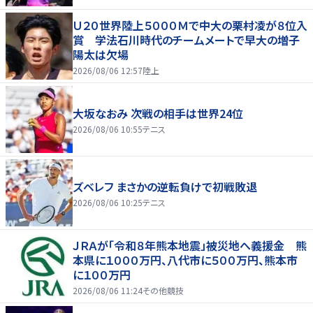
Ｕ２０世界陸上５０００Ｍで中大の栗村凌が８位入
賞 学法石川時代のチームメートで早大の増子
陽太は欠場
2026/08/06 12:57
陸上
大坂なおみ 次戦の相手は世界24位
2026/08/06 10:55
テニス
ズベレフ まさかの逆転負けで初戦敗退
2026/08/06 10:25
テニス
ＪＲＡが「令和８年熊本地震」被災地へ義援金 熊
本県に１０００万円、八代市に５００万円、熊本市
に１００万円
2026/08/06 11:24
その他競技