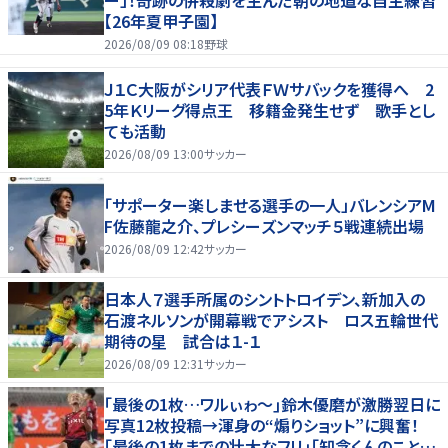
【26年夏甲子園】
2026/08/09 08:18
野球
Ｊ１Ｃ大阪がシリア代表ＦＷサバックを獲得へ 2
5年Ｋリーグ得点王 移籍金発生せず 歌手とし
ても活動
2026/08/09 13:00
サッカー
「サポーター楽しませる選手の一人」バレンシアM
F佐藤龍之介、プレシーズンマッチ５戦連続出場
2026/08/09 12:42
サッカー
日本人７選手所属のシントトロイデン、新加入の
石渡ネルソンが開幕戦でアシスト ロス五輪世代
期待の星 試合は１-１
2026/08/09 12:31
サッカー
｢最後の1枚…ワルぃゎ〜｣鈴木優磨が激勝翌日に
写真12枚投稿→渾身の“煽りショット”に興奮！
｢最後の1枚までの壮大なフリ｣｢知念くんのことど