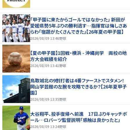
「甲子園に来たからゴールではなかった」 新田が
愛媛県勢5年ぶりの勝利逃す…指揮官は悔しさあ
らわ「宿題がたくさんできた」【26年夏の甲子園】
2026/08/09 13:46
野球
【夏の甲子園】1回戦・横浜 - 沖縄尚学 両校の地
方大会戦績を紹介
2026/08/09 13:41
野球
鳥取城北の9割打者は4番ファーストでスタメン！
岡山学芸館の左腕を攻略できるか？【26年夏甲子
園】
2026/08/09 13:35
野球
大谷翔平、投手復帰へ前進 17日ぶりキャッチボ
ール…ロバーツ監督説明「感触は良かったと」
2026/08/09 13:24
野球