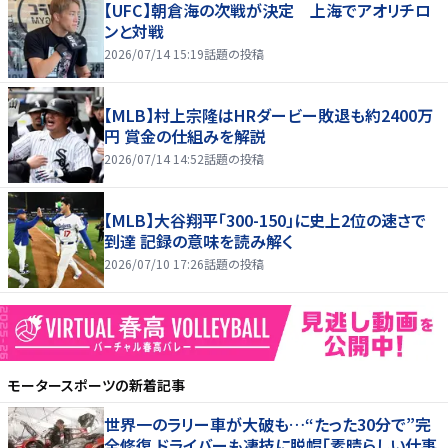
【UFC】朝倉海の次戦が決定 上海でアオリチロ
ンと対戦
2026/07/14 15:19
話題の投稿
【MLB】村上宗隆はHRダービー敗退も約2400万
円 賞金の仕組みを解説
2026/07/14 14:52
話題の投稿
【MLB】大谷翔平「300-150」に史上2位の速さで
到達 記録の意味を読み解く
2026/07/10 17:26
話題の投稿
モータースポーツ
の新着記事
世界一のラリー車が大破も…“たった30分で”完
全修復 ドライバーも凄技に脱帽「素晴らしい仕事