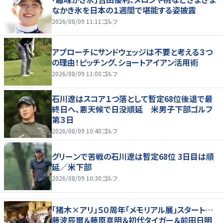
なかき氷を日本の１週間で堪能する姿披露
2026/08/09 11:11
ゴルフ
アプローチにサンドウェッジは不要と考える３つ
の理由！ピッチング、ショートアイアン活用術
2026/08/09 11:00
ゴルフ
石川遼はスコア１つ落として暫定68位後退で最
終日へ、悪天候で日没順延 米男子下部ゴルフ
第３日
2026/08/09 10:40
ゴルフ
グリーンで苦戦の石川遼は暫定68位 3日目は順
延／米下部
2026/08/09 10:30
ゴルフ
「猪木×アリ」５０周年「メモリアル展」スタート…
藤波辰爾＆藤原喜明＆初代タイガー＆前田日明