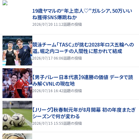
19歳ヤマルの“年上恋人♡”ガルシア、50万いい
ね獲得SNS爆跳ねか
2026/07/20 11:12
話題の投稿
競泳チーム「TASC」が挑む2028年ロス五輪への
道。堀之内コーチの人間性に惹かれて結成
2026/07/17 06:06
話題の投稿
【男子バレー日本代表】9連勝の価値 データで読
み解くVNLの現在地
2026/07/16 16:42
話題の投稿
【Jリーグ】秋春制元年が8月開幕 初の年度またぎ
シーズンで何が変わる
2026/07/15 15:55
話題の投稿