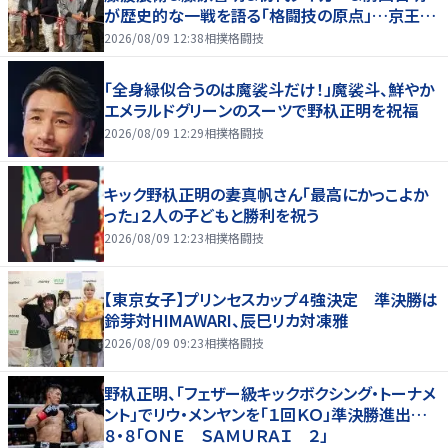
が歴史的な一戦を語る「格闘技の原点」…京王プ
ラザホテルで３１日まで
2026/08/09 12:38
相撲格闘技
「全身緑似合うのは魔裟斗だけ！」魔裟斗、鮮やか
エメラルドグリーンのスーツで野杁正明を祝福
2026/08/09 12:29
相撲格闘技
キック野杁正明の妻真帆さん「最高にかっこよか
った」２人の子どもと勝利を祝う
2026/08/09 12:23
相撲格闘技
【東京女子】プリンセスカップ４強決定 準決勝は
鈴芽対HIMAWARI、辰巳リカ対凍雅
2026/08/09 09:23
相撲格闘技
野杁正明、「フェザー級キックボクシング・トーナメ
ント」でリウ・メンヤンを「１回ＫＯ」準決勝進出…
８・８「ＯＮＥ ＳＡＭＵＲＡＩ ２」