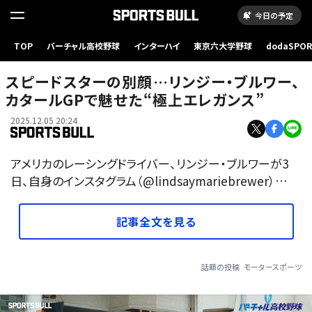
今日の予定
TOP
バーチャル高校野球
インターハイ
東京六大学野球
dodaSPO
（新しいタブ
スピードスターの別顔…リンジー・ブルワー、
カタールGPで魅せた“極上エレガンス”
2025.12.05 20:24
アメリカのレーシングドライバー、リンジー・ブルワーが3
日、自身のインスタグラム（@lindsaymariebrewer）…
記事全文を見る
話題の投稿
モータースポーツ