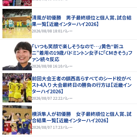
清風が初優勝 男子最終順位と個人賞、試合結
果一覧【近畿インターハイ2026】
2026/08/08 18:01
バレー
「いつも笑顔で楽しそうなので…」黄色“新ユ
ニ”着用の19歳バドミントン女子に「CMきそう」フ
ァン続々反応
2026/08/08 16:10
バレー
前回大会王者の鎮西高らすべてのシード校がベ
スト4入り 大会最終日の勝負の行方は【近畿イン
ターハイ2026】
2026/08/07 22:22
バレー
横浜隼人が初優勝 女子最終順位と個人賞、試
合結果一覧【近畿インターハイ2026】
2026/08/07 17:23
バレー