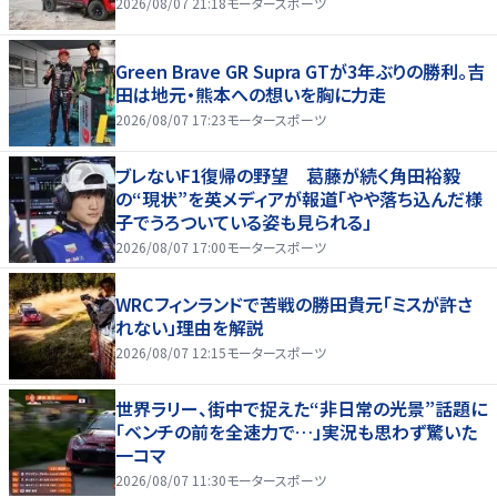
2026/08/07 21:18
モータースポーツ
Green Brave GR Supra GTが3年ぶりの勝利。吉
田は地元・熊本への想いを胸に力走
2026/08/07 17:23
モータースポーツ
ブレないF1復帰の野望 葛藤が続く角田裕毅
の“現状”を英メディアが報道「やや落ち込んだ様
子でうろついている姿も見られる」
2026/08/07 17:00
モータースポーツ
WRCフィンランドで苦戦の勝田貴元「ミスが許さ
れない」理由を解説
2026/08/07 12:15
モータースポーツ
世界ラリー、街中で捉えた“非日常の光景”話題に
「ベンチの前を全速力で…」実況も思わず驚いた
一コマ
2026/08/07 11:30
モータースポーツ