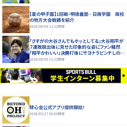
【夏の甲子園】1回戦・明徳義塾 - 日南学園 両校
の地方大会戦績を紹介
2026/08/09 13:22
野球
「さすがの大谷さんでもホッとしてる」大谷翔平が
７連敗脱出後に見せた印象的な姿にファン騒然
「翔平かわいい」決勝打後にサヨナラピンチしのい
で安堵
2026/08/09 13:22
野球
球心会公式アプリ提供開始！
2026/05/27 00:00
野球