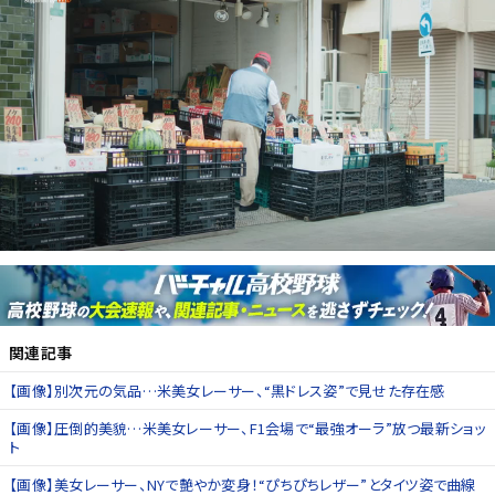
関連記事
【画像】別次元の気品…米美女レーサー、“黒ドレス姿”で見せた存在感
【画像】圧倒的美貌…米美女レーサー、F1会場で“最強オーラ”放つ最新ショッ
ト
【画像】美女レーサー、NYで艶やか変身！“ぴちぴちレザー”とタイツ姿で曲線