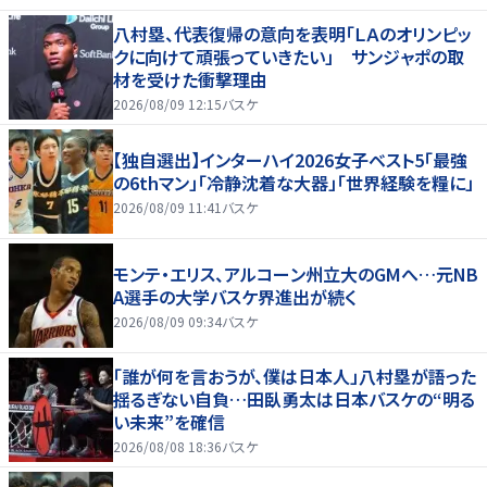
八村塁、代表復帰の意向を表明「ＬＡのオリンピッ
クに向けて頑張っていきたい」 サンジャポの取
材を受けた衝撃理由
2026/08/09 12:15
バスケ
【独自選出】インターハイ2026女子ベスト5「最強
の6thマン」「冷静沈着な大器」「世界経験を糧に」
2026/08/09 11:41
バスケ
モンテ・エリス、アルコーン州立大のGMへ…元NB
A選手の大学バスケ界進出が続く
2026/08/09 09:34
バスケ
「誰が何を言おうが、僕は日本人」八村塁が語った
揺るぎない自負…田臥勇太は日本バスケの“明る
い未来”を確信
2026/08/08 18:36
バスケ