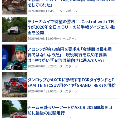
をしてくれた」
2026/08/08 11:45
モータースポーツ
ラリーカムイで待望の勝利！ Castrol with TEI
Nが2026年全日本ラリーの前半戦ダイジェスト動
画を公開
2026/08/08 11:00
モータースポーツ
アロンソが約73億円を要求も「金銭面は最も重
要ではないようだ」 現役続行を決める要素
は“やりがい”「交渉は前向きに進んでいる」
2026/08/08 06:20
モータースポーツ
ダンロップがAXCRに参戦するTGRタイランドとT
EAM TEINにSUV用タイヤ「GRANDTREK」を供給
2026/08/07 22:00
モータースポーツ
チーム三菱ラリーアートがAXCR 2026開幕を目
前に最後の試験走行