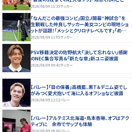
んだけ好きなんよｗ｣
2026/08/09 11:35
サッカー
｢なんだこの最強コンビ｣国立J開幕“神試合”を
生観戦した仲良しサッカー美女コンビの現地ショ
ットが話題！｢メッシとクリロナレベルです｣｢めちゃ
くちゃ可愛い｣
2026/08/09 11:05
サッカー
PSV移籍決定の佐野航大「決して忘れない」感謝
のNEC集合写真＆「新たな章」新ユニ姿披露
2026/08/09 09:41
サッカー
【バレー】「目の保養」高橋藍、黒Ｔ＆デニム姿でし
がみつく愛犬抱いて海に入るオフショなど披露
2026/08/09 12:12
バレー
【バレー】アルテミス北海道・鳥本香琳、オフはアク
ティブに 余市でサップも体験
2026/08/09 06:00
バレー