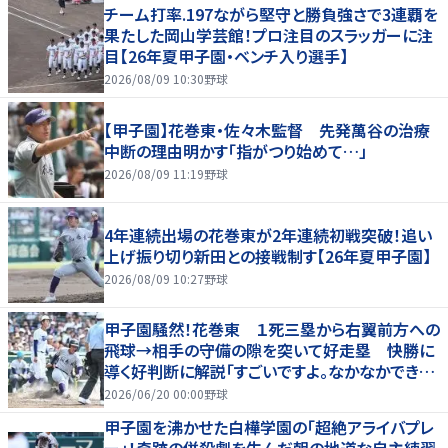
チーム打率.197ながら堅守と勝負強さで3連覇を
果たした岡山学芸館！プロ注目のスラッガーに注
目【26年夏甲子園・ベンチ入り選手】
2026/08/09 10:30
野球
【甲子園】花巻東・佐々木監督 先発萬谷の治療
中断の理由明かす「指がつり始めて…」
2026/08/09 11:19
野球
4年連続出場の花巻東が2年連続初戦突破！追い
上げ振り切り新田との接戦制す【26年夏甲子園】
2026/08/09 10:27
野球
甲子園騒然！花巻東 １死三塁から右翼前方への
飛球→相手の守備の隙を突いて好走塁 快勝に
導く好判断に解説「すごいですよ。なかなかできな
いプレー」
2026/06/20 00:00
野球
甲子園を沸かせた白樺学園の「超絶アライバプレ
ー」！奇跡の併殺劇を生んだ朝の地道な自主練習