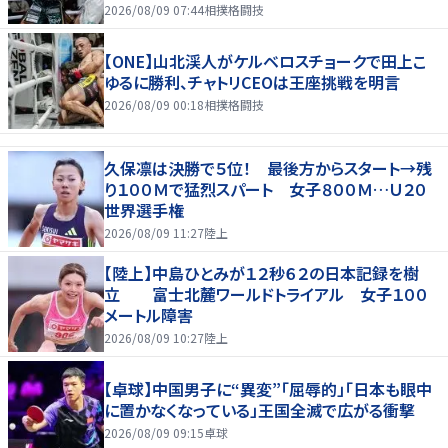
2026/08/09 07:44
相撲格闘技
【ONE】山北渓人がケルベロスチョークで田上こ
ゆるに勝利、チャトリCEOは王座挑戦を明言
2026/08/09 00:18
相撲格闘技
久保凛は決勝で５位！ 最後方からスタート→残
り１００Ｍで猛烈スパート 女子８００Ｍ…Ｕ２０
世界選手権
2026/08/09 11:27
陸上
【陸上】中島ひとみが１２秒６２の日本記録を樹
立 富士北麓ワールドトライアル 女子１００
メートル障害
2026/08/09 10:27
陸上
【卓球】中国男子に“異変”「屈辱的」「日本も眼中
に置かなくなっている」王国全滅で広がる衝撃
2026/08/09 09:15
卓球