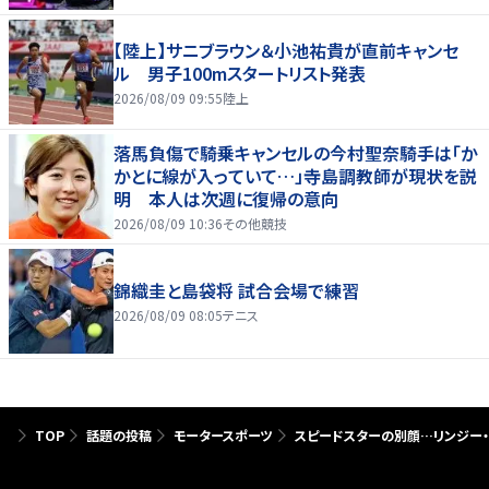
【陸上】サニブラウン＆小池祐貴が直前キャンセ
ル 男子100mスタートリスト発表
2026/08/09 09:55
陸上
落馬負傷で騎乗キャンセルの今村聖奈騎手は「か
かとに線が入っていて…」寺島調教師が現状を説
明 本人は次週に復帰の意向
2026/08/09 10:36
その他競技
錦織圭と島袋将 試合会場で練習
2026/08/09 08:05
テニス
TOP
話題の投稿
モータースポーツ
スピードスターの別顔…リンジー・