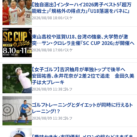
【独自選出】インターハイ2026男子ベスト5「超万
能戦士」「規格外の得点力」「U18落選をバネに」
2026/08/08 18:00
バスケ
東山高校や滋賀U18、台湾の強豪、大学勢が激
突…サン・クロレラ主催『SC CUP 2026』が開催へ
2026/08/08 17:00
バスケ
【女子ゴルフ】吉沢柚月が単独トップで後半へ
安田祐香、永井花奈が２差２位で追走 金田久美
子は大ブレーキ
2026/08/09 11:38
ゴルフ
ゴルフトレーニングとダイエットが同時に行えるト
レーニング！？
2026/08/09 11:30
ゴルフ
「趣味かき氷」吉田優利、メロンや桃などさまざま