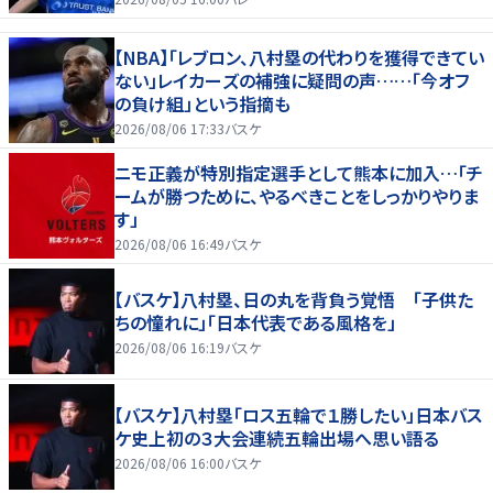
【NBA】「レブロン、八村塁の代わりを獲得できてい
ない」レイカーズの補強に疑問の声……「今オフ
の負け組」という指摘も
2026/08/06 17:33
バスケ
ニモ正義が特別指定選手として熊本に加入…「チ
ームが勝つために、やるべきことをしっかりやりま
す」
2026/08/06 16:49
バスケ
【バスケ】八村塁、日の丸を背負う覚悟 「子供た
ちの憧れに」「日本代表である風格を」
2026/08/06 16:19
バスケ
【バスケ】八村塁「ロス五輪で１勝したい」日本バス
ケ史上初の３大会連続五輪出場へ思い語る
2026/08/06 16:00
バスケ