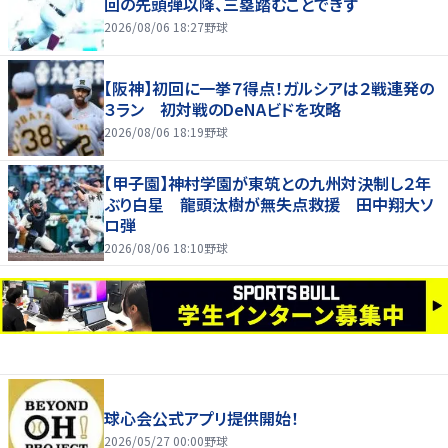
回の先頭弾以降、三塁踏むことできず
2026/08/06 18:27
野球
【阪神】初回に一挙７得点！ガルシアは２戦連発の
３ラン 初対戦のDeNAビドを攻略
2026/08/06 18:19
野球
【甲子園】神村学園が東筑との九州対決制し２年
ぶり白星 龍頭汰樹が無失点救援 田中翔大ソ
ロ弾
2026/08/06 18:10
野球
球心会公式アプリ提供開始！
2026/05/27 00:00
野球