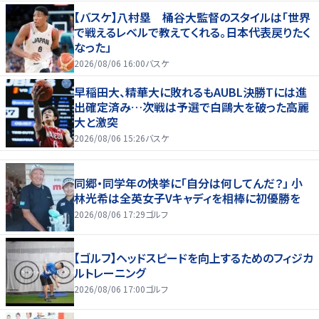
【バスケ】八村塁 桶谷大監督のスタイルは「世界
で戦えるレベルで教えてくれる。日本代表戻りたく
なった」
2026/08/06 16:00
バスケ
早稲田大、精華大に敗れるもAUBL決勝Tには進
出確定済み…次戦は予選で白鷗大を破った高麗
大と激突
2026/08/06 15:26
バスケ
同郷・同学年の快挙に「自分は何してんだ？」 小
林光希は全英女子Vキャディを相棒に初優勝を
2026/08/06 17:29
ゴルフ
【ゴルフ】ヘッドスピードを向上するためのフィジカ
ルトレーニング
2026/08/06 17:00
ゴルフ