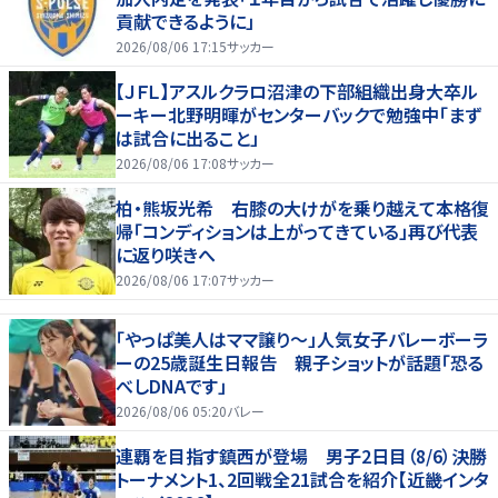
貢献できるように」
2026/08/06 17:15
サッカー
【ＪＦＬ】アスルクラロ沼津の下部組織出身大卒ル
ーキー北野明暉がセンターバックで勉強中「まず
は試合に出ること」
2026/08/06 17:08
サッカー
柏・熊坂光希 右膝の大けがを乗り越えて本格復
帰「コンディションは上がってきている」再び代表
に返り咲きへ
2026/08/06 17:07
サッカー
「やっぱ美人はママ譲り～」人気女子バレーボーラ
ーの25歳誕生日報告 親子ショットが話題「恐る
べしDNAです」
2026/08/06 05:20
バレー
連覇を目指す鎮西が登場 男子2日目（8/6）決勝
トーナメント1、2回戦全21試合を紹介【近畿インタ