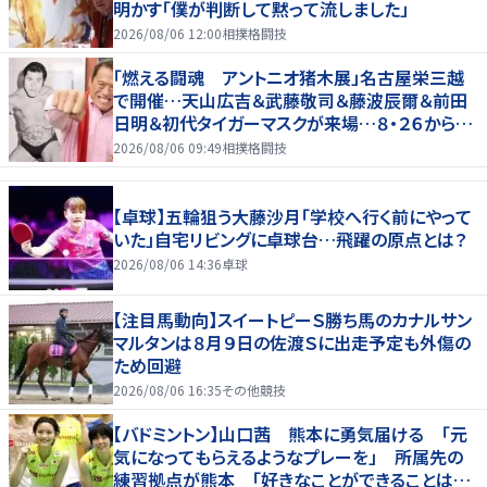
明かす「僕が判断して黙って流しました」
2026/08/06 12:00
相撲格闘技
「燃える闘魂 アントニオ猪木展」名古屋栄三越
で開催…天山広吉＆武藤敬司＆藤波辰爾＆前田
日明＆初代タイガーマスクが来場…８・２６から９・
７まで
2026/08/06 09:49
相撲格闘技
【卓球】五輪狙う大藤沙月「学校へ行く前にやって
いた」自宅リビングに卓球台…飛躍の原点とは？
2026/08/06 14:36
卓球
【注目馬動向】スイートピーＳ勝ち馬のカナルサン
マルタンは８月９日の佐渡Ｓに出走予定も外傷の
ため回避
2026/08/06 16:35
その他競技
【バドミントン】山口茜 熊本に勇気届ける 「元
気になってもらえるようなプレーを」 所属先の
練習拠点が熊本 「好きなことができることは当