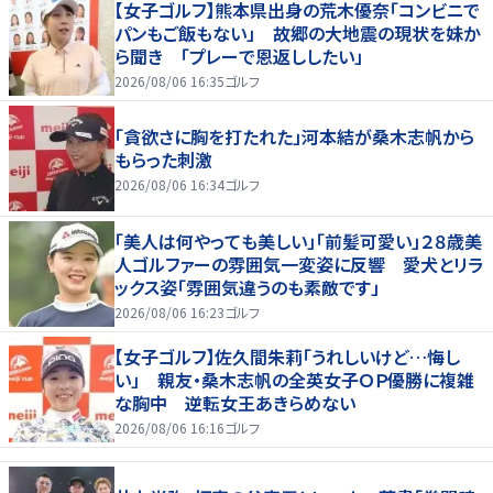
【女子ゴルフ】熊本県出身の荒木優奈「コンビニで
パンもご飯もない」 故郷の大地震の現状を妹か
ら聞き 「プレーで恩返ししたい」
2026/08/06 16:35
ゴルフ
「貪欲さに胸を打たれた」河本結が桑木志帆から
もらった刺激
2026/08/06 16:34
ゴルフ
「美人は何やっても美しい」「前髪可愛い」２８歳美
人ゴルファーの雰囲気一変姿に反響 愛犬とリラ
ックス姿「雰囲気違うのも素敵です」
2026/08/06 16:23
ゴルフ
【女子ゴルフ】佐久間朱莉「うれしいけど…悔し
い」 親友・桑木志帆の全英女子ＯＰ優勝に複雑
な胸中 逆転女王あきらめない
2026/08/06 16:16
ゴルフ