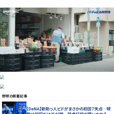
野球
の新着記事
【DeNA】新助っ人ビドがまさかの初回７失点…球