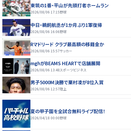
東筑の1番・平山が先頭打者ホームラン
2026/08/06 17:15
野球
中日・鵜飼航丞が1か月ぶり1軍復帰
2026/08/06 16:06
野球
Rマドリード クラブ最高額の移籍金か
2026/08/06 15:57
サッカー
mghがBEAMS HEARTで店舗展開
2026/08/06 13:48
スポーツビジネス
男子5000M決勝で栗村凌が8位入賞
2026/08/06 12:57
陸上
夏の甲子園を全試合無料ライブ配信！
2026/04/18 00:00
野球