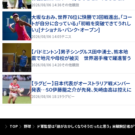
たり前じゃない」
2026/08/06 14:36
その他競技
大坂なおみ、世界76位に快勝で3回戦進出。「コー
トが自分に合っている」「初戦を突破できてうれし
い」[ナショナル・バンク・オープン]
2026/08/06 14:05
テニス
【バドミントン】男子シングルス田中湧士、熊本地
震で地元や母校が被災 世界選手権で躍進誓う
2026/08/06 14:20
その他競技
【ラグビー】日本代表がオーストラリア戦メンバー
発表…SO伊藤龍之介が先発、矢崎由高は控えに
2026/08/06 18:19
ラグビー
TOP
野球
ド軍監督は「頭がおかしくなりそうだったと思う」 米敏腕記者が