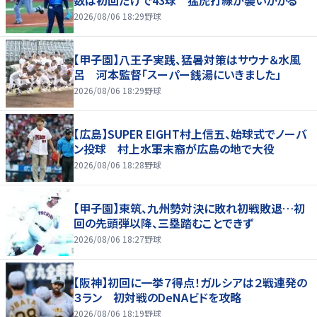
数は初回だけで43球 猛虎打線が襲いかかる
2026/08/06 18:29
野球
【甲子園】八王子実践、猛暑対策はサウナ＆水風
呂 河本監督「スーパー銭湯にいきました」
2026/08/06 18:29
野球
【広島】SUPER EIGHT村上信五、始球式でノーバ
ン投球 村上水軍末裔が広島の地で大役
2026/08/06 18:28
野球
【甲子園】東筑、九州勢対決に敗れ初戦敗退…初
回の先頭弾以降、三塁踏むことできず
2026/08/06 18:27
野球
【阪神】初回に一挙７得点！ガルシアは２戦連発の
３ラン 初対戦のDeNAビドを攻略
2026/08/06 18:19
野球