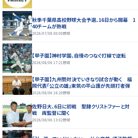
秋季千葉県高校野球大会予選、16日から開幕 1
40チームが熱戦
2026/07/08 00:00
野球
【甲子園】神村学園、自慢のつなぐ打線で逆転
2026/08/06 17:21
野球
【甲子園】九州勢対決でいきなり試合が動く 福
岡代表「公立の雄」東筑の平山護が先頭打者弾
2026/08/06 16:20
野球
佐野日大、6日に初戦 聖隷クリストファーと対
戦 両監督に聞く
2026/08/06 13:02
野球