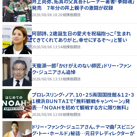
井上尚弥、拓真の父真吾トレーナー著書「拳闘魂」
発売 ７年分の井上親子の激闘が収録
2026/08/06 18:20
相撲格闘技
阿部詩、２歳誕生日の愛犬を祝福抱っこ「生まれ
てきてくれてありがと。幸せにするぞ～」と誓い
2026/08/06 13:54
相撲格闘技
天龍源一郎「かけがえのない師匠」ドリー・ファン
ク・ジュニアさん追悼
2026/08/06 13:33
相撲格闘技
プロレスリング・ノア、１０・２５両国国技館＆１２・３
１横浜ＢＵＮＴＡＩで「無料観戦キャンペーン」発
表…「ＮＯＡＨを初めて観戦する方に限り無料」
2026/08/06 12:08
相撲格闘技
ドリー・ファンク・ジュニアさん、テーマ曲「スピニン
グ・トー・ホールド」秘話…元日テレディレクターが