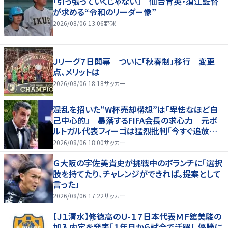
「引っ張っていくじゃない」 仙台育英・須江監督
が求める“令和のリーダー像”
2026/08/06 13:06
野球
Ｊリーグ７日開幕 ついに「秋春制」移行 変更
点、メリットは
2026/08/06 18:18
サッカー
混乱を招いた“W杯売却構想”は「卑怯なほど自
己中心的」 暴落するFIFA会長の求心力 元ポ
ルトガル代表フィーゴは猛烈批判「今すぐ追放す
べきだ」
2026/08/06 18:00
サッカー
Ｇ大阪の宇佐美貴史が挑戦中のボランチに「選択
肢を持てたり、チャレンジができれば。提案として
言った」
2026/08/06 17:22
サッカー
【Ｊ１清水】修徳高のＵ-１７日本代表ＭＦ舘美駿の
加入内定を発表「１年目から試合で活躍し優勝に