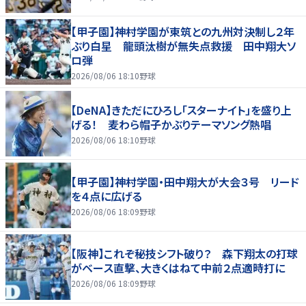
【甲子園】神村学園が東筑との九州対決制し２年
ぶり白星 龍頭汰樹が無失点救援 田中翔大ソ
ロ弾
2026/08/06 18:10
野球
【DeNA】きただにひろし「スターナイト」を盛り上
げる！ 麦わら帽子かぶりテーマソング熱唱
2026/08/06 18:10
野球
【甲子園】神村学園・田中翔大が大会３号 リード
を４点に広げる
2026/08/06 18:09
野球
【阪神】これぞ秘技シフト破り？ 森下翔太の打球
がベース直撃、大きくはねて中前２点適時打に
2026/08/06 18:09
野球