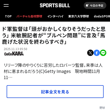
今日の予定
TOP
バーチャル高校野球
インターハイ
東京六大学野球
dodaSPO
（新しいタブ
ド軍監督は「頭がおかしくなりそうだったと思
う」 米敏腕記者が“ブルペン問題”に言及「馬
鹿げた状況を終わらすべき」
2025.11.13 05:50
リリーフ陣のやりくりに苦労したロバーツ監督。来季は人
材に恵まれるだろう(C)Getty Images 現地時間11月
11…
記事全文を見る
野球