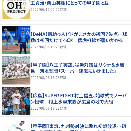
王貞治・栗山英樹にとっての甲子園とは
2026/06/15 00:00
野球
【DeNA】新助っ人ビドがまさかの初回７失点…球
数は初回だけで43球 猛虎打線が襲いかかる
2026/08/06 18:29
野球
【甲子園】八王子実践、猛暑対策はサウナ＆水風
呂 河本監督「スーパー銭湯にいきました」
2026/08/06 18:29
野球
【広島】SUPER EIGHT村上信五、始球式でノーバ
ン投球 村上水軍末裔が広島の地で大役
2026/08/06 18:28
野球
【甲子園】東筑、九州勢対決に敗れ初戦敗退…初