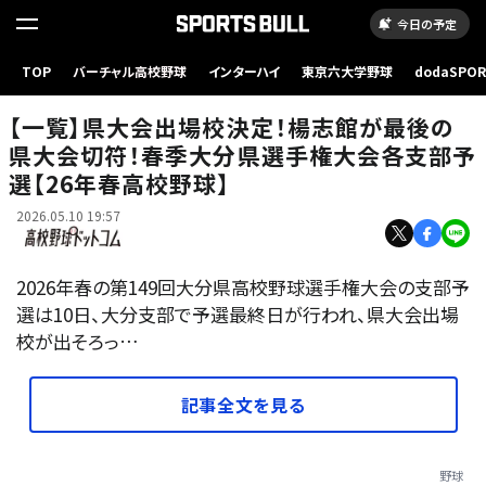
今日の予定
TOP
バーチャル高校野球
インターハイ
東京六大学野球
dodaSPO
写真はイメージ
（新しいタブ
【一覧】県大会出場校決定！楊志館が最後の
県大会切符！春季大分県選手権大会各支部予
選【26年春高校野球】
2026.05.10 19:57
2026年春の第149回大分県高校野球選手権大会の支部予
選は10日、大分支部で予選最終日が行われ、県大会出場
校が出そろっ…
記事全文を見る
野球