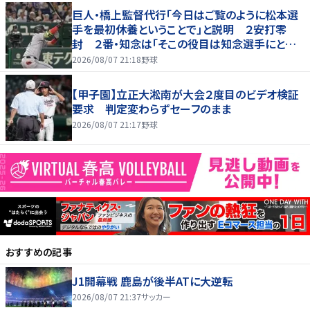
巨人・橋上監督代行「今日はご覧のように松本選
手を最初休養ということで」と説明 ２安打零
封 ２番・知念は「そこの役目は知念選手にという
形」
2026/08/07 21:18
野球
【甲子園】立正大淞南が大会２度目のビデオ検証
要求 判定変わらずセーフのまま
2026/08/07 21:17
野球
おすすめの記事
J1開幕戦 鹿島が後半ATに大逆転
2026/08/07 21:37
サッカー