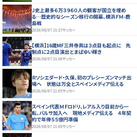
Ｊ史上最多６万３９６０人の観客が国立を埋め
る…歴史的なシーズン移行の開幕、横浜ＦＭ-鹿
島戦
2026/08/07 21:27
サッカー
【横浜】16歳MF三井寺眞は３点目も起点に 先
制点に２点目演出とまばゆい輝き
2026/08/07 21:06
サッカー
Ｒソシエダード・久保、初のプレシーズンマッチ出
場へ 状態は万全とスペインメディア伝える
2026/08/07 21:05
サッカー
スペイン代表ＭＦロドリ、レアル入り目前から一
転、バルサ加入へ 現地メディア伝える ４年契
約で年俸５５億円準備
2026/08/07 21:00
サッカー