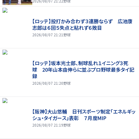
2026/08/07 21:22
野球
【ロッテ】投打かみ合わず３連勝ならず 広池康
志郎は６回５失点と粘れず６敗目
2026/08/07 21:21
野球
【ロッテ】坂本光士郎、制球乱れ１イニング３死
球 20年山本由伸らに並ぶプロ野球最多タイ記
録
2026/08/07 21:20
野球
【阪神】大山悠輔 日刊スポーツ制定「エネルギッ
シュ・タイガース」表彰 ７月度MIP
2026/08/07 21:19
野球