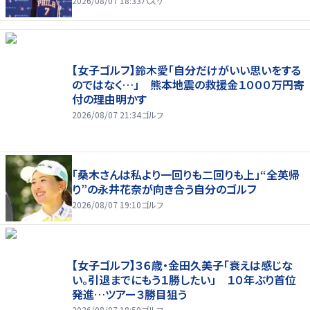
2026/08/07 18:33
バスケ
【女子ゴルフ】鈴木愛「自分だけがいい思いをする
のではなく…」 熊本地震の救援金１０００万円寄
付の理由明かす
2026/08/07 21:34
ゴルフ
「桑木さんは私より一回りも二回りも上」“全英帰
り”の永井花奈が向き合う自分のゴルフ
2026/08/07 19:10
ゴルフ
【女子ゴルフ】３６歳・金田久美子「衰えは感じな
い。引退までにもう１勝したい」 １０年ぶり首位
発進…ツアー３勝目狙う
2026/08/07 18:50
ゴルフ