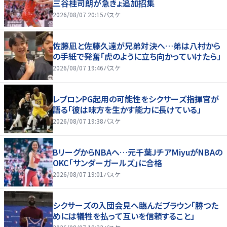
三谷桂司朗が急きょ追加招集
2026/08/07 20:15
バスケ
佐藤凪と佐藤久遠が兄弟対決へ…弟は八村から
の手紙で発奮「虎のように立ち向かっていけたら」
2026/08/07 19:46
バスケ
レブロンPG起用の可能性をシクサーズ指揮官が
語る「彼は味方を生かす能力に長けている」
2026/08/07 19:38
バスケ
BリーグからNBAへ…元千葉JチアMiyuがNBAの
OKC「サンダーガールズ」に合格
2026/08/07 19:01
バスケ
シクサーズの入団会見へ臨んだブラウン「勝つた
めには犠牲を払って互いを信頼すること」