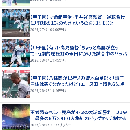
【甲子園】立命館宇治・里井祥吾監督 逆転負け
に「野球の１球の怖さというのをまじまじと」
2026/07/01 00:00
野球
【甲子園】有明・高見監督「ちょっと鳥肌が立っ
て…」劇的逆転打の永田にかけた試合中のハッパ
2026/08/07 19:45
野球
【甲子園】八幡商が15年ぶり聖地白星逃す「調子
自体は悪くなかったけど」エース田上晴也６失点
2026/08/07 19:46
野球
王者恐るべし…鹿島が４-３の大逆転勝利 Ｊ１史
上最多の６万３９６０人集結のビッグマッチ制する
2026/08/07 21:37
サッカー