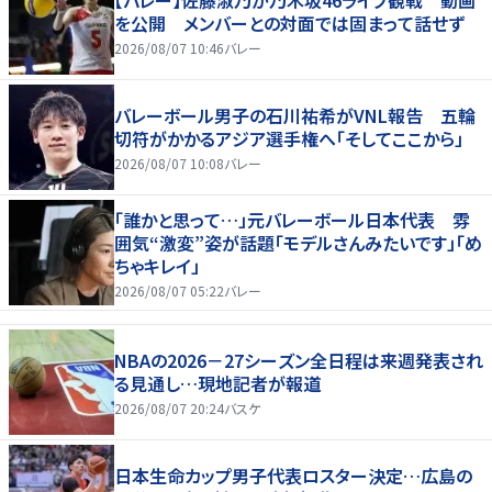
【バレー】佐藤淑乃が乃木坂46ライブ観戦 動画
を公開 メンバーとの対面では固まって話せず
2026/08/07 10:46
バレー
バレーボール男子の石川祐希がVNL報告 五輪
切符がかかるアジア選手権へ「そしてここから」
2026/08/07 10:08
バレー
「誰かと思って…」元バレーボール日本代表 雰
囲気“激変”姿が話題「モデルさんみたいです」「め
ちゃキレイ」
2026/08/07 05:22
バレー
NBAの2026－27シーズン全日程は来週発表され
る見通し…現地記者が報道
2026/08/07 20:24
バスケ
日本生命カップ男子代表ロスター決定…広島の