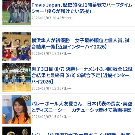
Travis Japan、歴史的なJ1開幕戦でハーフタイム
ショー「僕らが届けたい応援」
2026/08/07 20:43
サッカー
横浜隼人が初優勝 女子最終順位と個人賞、試
合結果一覧【近畿インターハイ2026】
2026/08/07 17:23
バレー
男子3日目（8/7）決勝トーナメント3、4回戦全12試
合結果と最終日（8/8）の試合予定【近畿インター
ハイ2026】
2026/08/07 15:25
バレー
バレーボール大友愛さん 日本代表の長女・美空
とディズニーシー カチューシャ着けて動画撮影
2026/08/07 15:08
バレー