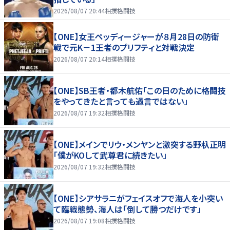
2026/08/07 20:44
相撲格闘技
【ONE】女王ペッディージャーが８月28日の防衛
戦で元K－1王者のプリフティと対戦決定
2026/08/07 20:14
相撲格闘技
【ONE】SB王者・都木航佑「この日のために格闘技
をやってきたと言っても過言ではない」
2026/08/07 19:32
相撲格闘技
【ONE】メインでリウ・メンヤンと激突する野杁正明
「僕がKOして武尊君に続きたい」
2026/08/07 19:32
相撲格闘技
【ONE】シアサラニがフェイスオフで海人を小突い
て臨戦態勢、海人は「倒して勝つだけです」
2026/08/07 19:08
相撲格闘技