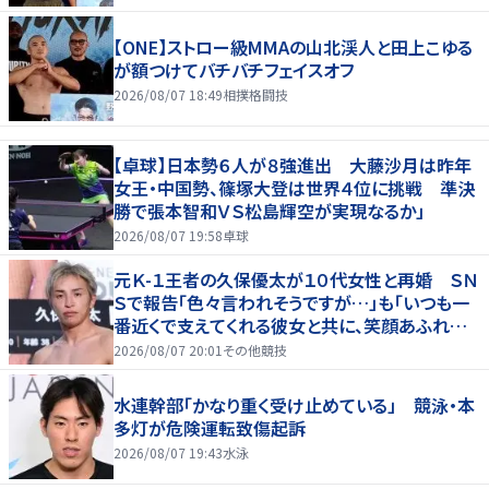
【ONE】ストロー級MMAの山北渓人と田上こゆる
が額つけてバチバチフェイスオフ
2026/08/07 18:49
相撲格闘技
【卓球】日本勢６人が８強進出 大藤沙月は昨年
女王・中国勢、篠塚大登は世界４位に挑戦 準決
勝で張本智和ＶＳ松島輝空が実現なるか」
2026/08/07 19:58
卓球
元Ｋ-１王者の久保優太が１０代女性と再婚 ＳＮ
Ｓで報告「色々言われそうですが…」も「いつも一
番近くで支えてくれる彼女と共に、笑顔あふれる
家庭を築いていきたい」
2026/08/07 20:01
その他競技
水連幹部「かなり重く受け止めている」 競泳・本
多灯が危険運転致傷起訴
2026/08/07 19:43
水泳