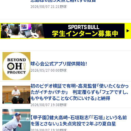
2026/08/07 21:21
野球
球心会公式アプリ提供開始！
2026/05/27 00:00
野球
初のビデオ検証で有明・高見監督「使いたくなかっ
たがイチかバチか」 判定覆らずも「フェアですし、
もやもやすることなく次にいける」と納得
2026/08/07 19:38
野球
【甲子園】健大高崎・石垣聡志「『石垣』という名前
を落とさない」１失点完投で２年ぶり夏白星
2026/08/07 19:30
野球