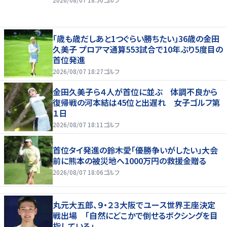
「歳も歳だしあと1つぐらい勝ちたい」36歳の金田
久美子 プロアマ通算553試合で10年ぶり5度目の
首位発進
2026/08/07 18:27
ゴルフ
金田久美子ら４人が首位に並ぶ 体調不良から
復帰戦の河本結は45位と出遅れ 女子ゴルフ第
１日
2026/08/07 18:11
ゴルフ
首位タイ発進の鈴木愛「優勝争いがしたい」大会
前に熊本の被災地へ1000万円の救援金贈る
2026/08/07 18:06
ゴルフ
丸元大五郎、９・２３大阪でユース世界王座決定
戦出場 「自然にどこかで倒せるボクシングを目
指している」