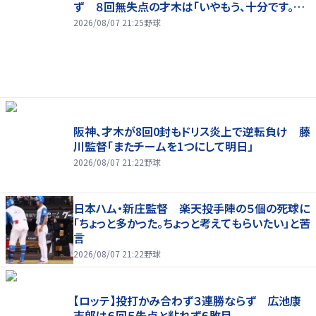
ず ８回無失点の才木は「いやもう、十分です。あ
の回まででも十分な仕事でしたか」
2026/08/07 21:25
野球
阪神、才木が8回0封もドリス炎上で逆転負け 藤
川監督「またチームを1つにして明日」
2026/08/07 21:22
野球
日本ハム・新庄監督 楽天投手陣の５個の死球に
「ちょっと多かった。ちょっと考えてもらいたい」と苦
言
2026/08/07 21:22
野球
【ロッテ】投打かみ合わず３連勝ならず 広池康
志郎は６回５失点と粘れず６敗目