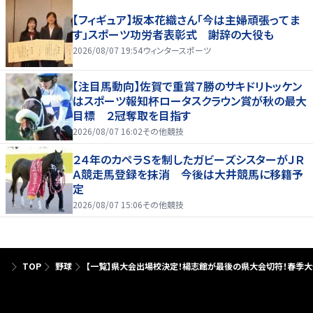
【フィギュア】坂本花織さん「今は主婦頑張ってま
す」スポーツ功労者表彰式 謝辞の大役も
2026/08/07 19:54
ウィンタースポーツ
【注目馬動向】佐賀で重賞７勝のサキドリトッケン
はスポーツ報知杯ロータスクラウン賞が秋の最大
目標 ２冠奪取を目指す
2026/08/07 16:02
その他競技
２４年のカペラＳを制したガビーズシスターがＪＲ
Ａ競走馬登録を抹消 今後は大井競馬に移籍予
定
2026/08/07 15:06
その他競技
TOP
野球
【一覧】県大会出場校決定！楊志館が最後の県大会切符！春季大