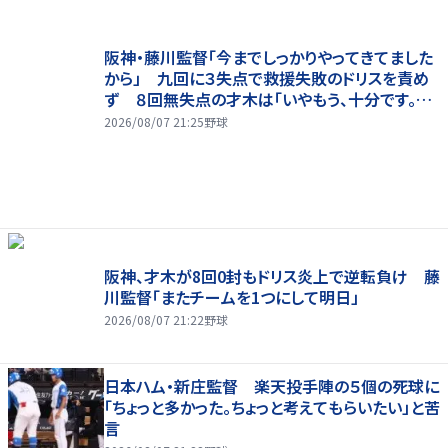
阪神・藤川監督「今までしっかりやってきてました
から」 九回に３失点で救援失敗のドリスを責め
ず ８回無失点の才木は「いやもう、十分です。あ
の回まででも十分な仕事でしたか」
2026/08/07 21:25
野球
阪神、才木が8回0封もドリス炎上で逆転負け 藤
川監督「またチームを1つにして明日」
2026/08/07 21:22
野球
日本ハム・新庄監督 楽天投手陣の５個の死球に
「ちょっと多かった。ちょっと考えてもらいたい」と苦
言