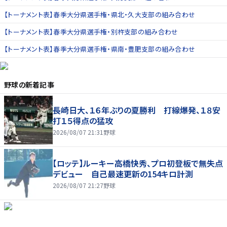
【トーナメント表】春季大分県選手権・県北・久大支部の組み合わせ
【トーナメント表】春季大分県選手権・別杵支部の組み合わせ
【トーナメント表】春季大分県選手権・県南・豊肥支部の組み合わせ
野球
の新着記事
長崎日大、１６年ぶりの夏勝利 打線爆発、１８安
打１５得点の猛攻
2026/08/07 21:31
野球
【ロッテ】ルーキー高橋快秀、プロ初登板で無失点
デビュー 自己最速更新の154キロ計測
2026/08/07 21:27
野球