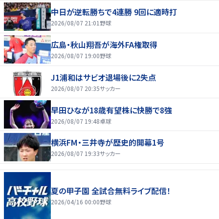
中日が逆転勝ちで4連勝 9回に適時打
2026/08/07 21:01
野球
広島・秋山翔吾が海外FA権取得
2026/08/07 19:00
野球
J1浦和はサビオ退場後に2失点
2026/08/07 20:35
サッカー
早田ひなが18歳有望株に快勝で8強
2026/08/07 19:48
卓球
横浜FM・三井寺が歴史的開幕1号
2026/08/07 19:33
サッカー
夏の甲子園 全試合無料ライブ配信！
2026/04/16 00:00
野球