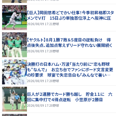
【巨人】岡田悠希どでかい仕事！今季初昇格即スタ
メンでＶ打 15日ぶり単独首位浮上へ阪神に圧
2026/08/09 17:21
野球
【ヤクルト】８月１勝７敗＆５度目の逆転負け 得
点後失点、追加点奪えずリード守れない展開続く
2026/08/09 17:20
野球
決勝打の日本ハム・万波「当たり前に“恋も野球
も”なんで」 お立ち台でファンにボード文言変更
の珍要求 球宴で失恋告白も「みんなで暑い夏
にしましょう！」
2026/08/09 17:20
野球
巨人が２連勝でカード勝ち越し 貯金１１に 六
回に集中打で４得点逆転 小笠原が２勝目
2026/08/09 17:20
野球