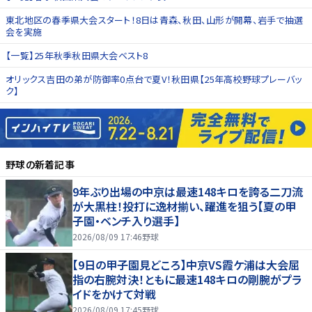
東北地区の春季県大会スタート！8日は青森、秋田、山形が開幕、岩手で抽選
会を実施
【一覧】25年秋季秋田県大会ベスト8
オリックス吉田の弟が防御率0点台で夏V！秋田県【25年高校野球プレーバッ
ク】
野球
の新着記事
9年ぶり出場の中京は最速148キロを誇る二刀流
が大黒柱！投打に逸材揃い、躍進を狙う【夏の甲
子園・ベンチ入り選手】
2026/08/09 17:46
野球
【9日の甲子園見どころ】中京VS霞ケ浦は大会屈
指の右腕対決！ともに最速148キロの剛腕がプラ
イドをかけて対戦
2026/08/09 17:45
野球