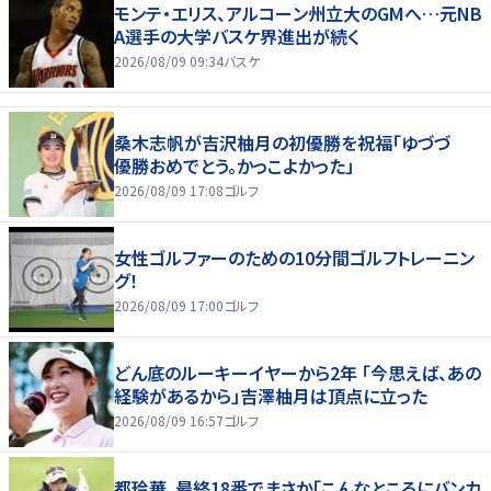
モンテ・エリス、アルコーン州立大のGMへ…元NB
A選手の大学バスケ界進出が続く
2026/08/09 09:34
バスケ
桑木志帆が吉沢柚月の初優勝を祝福「ゆづづ
優勝おめでとう。かっこよかった」
2026/08/09 17:08
ゴルフ
女性ゴルファーのための10分間ゴルフトレーニン
グ！
2026/08/09 17:00
ゴルフ
どん底のルーキーイヤーから2年 「今思えば、あの
経験があるから」吉澤柚月は頂点に立った
2026/08/09 16:57
ゴルフ
都玲華、最終18番でまさか「こんなところにバンカ