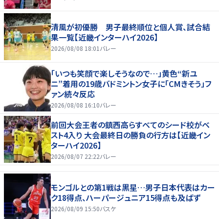
清風が初優勝 男子最終順位と個人賞、試合結
果一覧【近畿インターハイ2026】
2026/08/08 18:01
バレー
「いつも笑顔で楽しそうなので…」黄色“新ユ
ニ”着用の19歳バドミントン女子に「CMきそう」フ
ァン続々反応
2026/08/08 16:10
バレー
前回大会王者の鎮西高らすべてのシード校がベ
スト4入り 大会最終日の勝負の行方は【近畿イン
ターハイ2026】
2026/08/07 22:22
バレー
モンゴルとの第1戦は黒星…男子日本代表はカー
ク18得点、ハーパージュニア15得点も及ばず
2026/08/09 15:50
バスケ