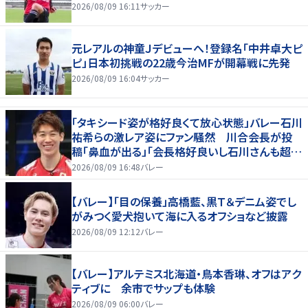
2026/08/09 16:11
サッカー
元レアルの神童Ｊデビューへ！登録名「中井卓大ピ
ピ」日本初挑戦の22歳今治MFが開幕戦に先発
2026/08/09 16:04
サッカー
「タキシード姿が格好良くて放心状態」バレー石川
祐希らの激レア姿にファン騒然 川合会長が投
稿「鼻血が出る」「会長格好良いし石川さんも超格
好いい」
2026/08/09 16:48
バレー
【バレー】「目の保養」高橋藍、黒Ｔ＆デニム姿でし
がみつく愛犬抱いて海に入るオフショなど披露
2026/08/09 12:12
バレー
【バレー】アルテミス北海道・鳥本香琳、オフはアク
ティブに 余市でサップも体験
2026/08/09 06:00
バレー