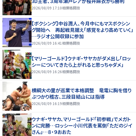
3D王者、３周年瀬戸レアが桜井麻衣から勝利
2026/08/09 17:10
相撲格闘技
【ボクシング】中谷潤人、今月中にもマスボクシン
グ開始へ 再起戦見据え「感覚をより高めていく」
…ラジオ公開収録に参加
2026/08/09 16:41
相撲格闘技
【マリーゴールド】ウナギ・サヤカがダメ出し「ロッ
シーについてきたら上がれると思っちゃダメ」
2026/08/09 16:26
相撲格闘技
横綱大の里が巡業で本格調整 竜電に胸を借り
ぶつかり稽古、三段目結山には指導
2026/08/09 16:19
相撲格闘技
ウナギ・サヤカ、マリーゴールド「初参戦」でメガト
ンに完勝…ロッシー小川代表を罵倒「ただのジイ
さん」…８・９おおた