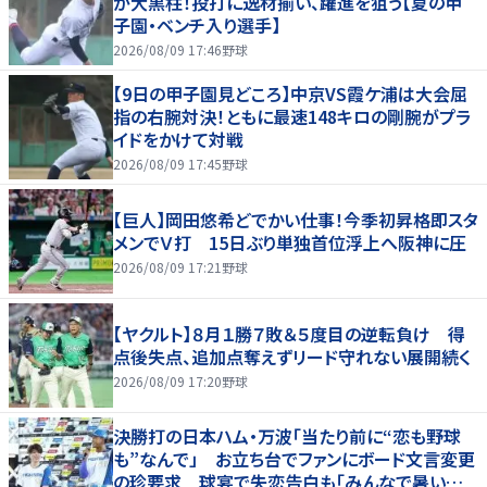
が大黒柱！投打に逸材揃い、躍進を狙う【夏の甲
子園・ベンチ入り選手】
2026/08/09 17:46
野球
【9日の甲子園見どころ】中京VS霞ケ浦は大会屈
指の右腕対決！ともに最速148キロの剛腕がプラ
イドをかけて対戦
2026/08/09 17:45
野球
【巨人】岡田悠希どでかい仕事！今季初昇格即スタ
メンでＶ打 15日ぶり単独首位浮上へ阪神に圧
2026/08/09 17:21
野球
【ヤクルト】８月１勝７敗＆５度目の逆転負け 得
点後失点、追加点奪えずリード守れない展開続く
2026/08/09 17:20
野球
決勝打の日本ハム・万波「当たり前に“恋も野球
も”なんで」 お立ち台でファンにボード文言変更
の珍要求 球宴で失恋告白も「みんなで暑い夏