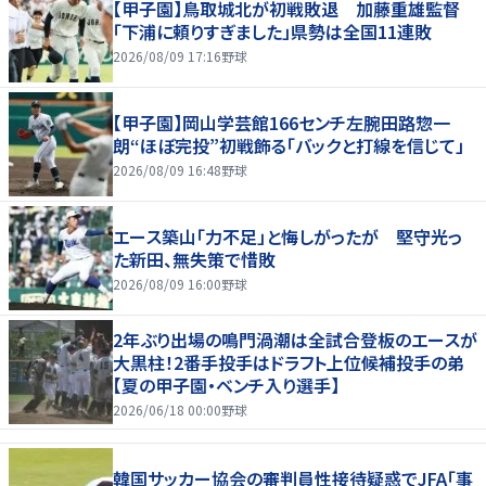
【甲子園】鳥取城北が初戦敗退 加藤重雄監督
「下浦に頼りすぎました」県勢は全国11連敗
2026/08/09 17:16
野球
【甲子園】岡山学芸館166センチ左腕田路惣一
朗“ほぼ完投”初戦飾る「バックと打線を信じて」
2026/08/09 16:48
野球
エース築山「力不足」と悔しがったが 堅守光っ
た新田、無失策で惜敗
2026/08/09 16:00
野球
2年ぶり出場の鳴門渦潮は全試合登板のエースが
大黒柱！2番手投手はドラフト上位候補投手の弟
【夏の甲子園・ベンチ入り選手】
2026/06/18 00:00
野球
韓国サッカー協会の審判員性接待疑惑でJFA「事