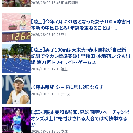
2026/08/09 15:46
相撲格闘技
【陸上】今年７月に31歳となった女子100m障害日
本新の中島ひとみ「年齢を重ねることは…」
2026/08/09 16:29
陸上
【陸上】男子100mは大東大・春木達裕が自己新
記録で全カレ標準突破！ 早稲田・水野琉之介も出
場 第21回トワイライト・ゲームス
2026/08/09 17:10
陸上
加藤未唯組 シードに屈し8強ならず
2026/08/09 13:38
テニス
【卓球】張本美和＆智和、兄妹同時Ｖへ チャンピ
オンズ以上に格付けされる大会では初快挙なる
か
2026/08/09 17:20
卓球