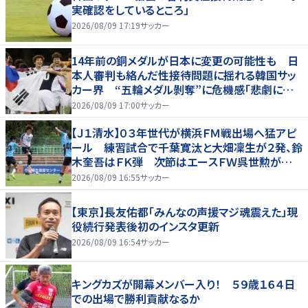
実確認をしているところ」
2026/08/09 17:19
サッカー
14年前の銅メダルが日本に変更の可能性も 日
本人審判も絡んだ性接待問題に揺れる韓国サッ
カー界 “五輪メダル剝奪”に危機感「悲劇に見
舞われる」
2026/08/09 17:00
サッカー
【Ｊ１清水】０３年世代が横浜ＦＭ戦出場へ猛アピ
ール 練習試合で千葉寛汰と大畑凜生が２発、鈴
木奎吾はＦＫ弾 次節はエースＦＷ呉世勲が出
場停止
2026/08/09 16:55
サッカー
【東京】長友佑都「みんなの声援マジ魂震えた」現
役続行発表後初のインスタ更新
2026/08/09 16:54
サッカー
キングカズが開幕メンバー入り！ ５９歳１６４日
での出場で勝利貢献なるか