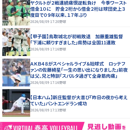
ヤクルトが２戦連続痛恨逆転負け 今季ワースト
借金１０に 貯金２桁から借金２桁は球団史上３
度目で０９年以来、１７年ぶり
2026/08/09 17:20
野球
【甲子園】鳥取城北が初戦敗退 加藤重雄監督
「下浦に頼りすぎました」県勢は全国11連敗
2026/08/09 17:16
野球
ＡＫＢ４８がスペシャルライブ＆始球式 ロッテフ
ァンの佐藤綺星「一生の思い出になりました」前夜
は父、兄と特訓「スパルタ過ぎて全身筋肉痛」
2026/08/09 17:16
野球
【日本ハム】新庄監督が大喜び「昨日の夜から考え
ていた」バントエンドラン成功
2026/08/09 17:13
野球