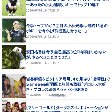
ーあったのかよ」連続ボギーでトップ10逃す
2026/08/09 16:43
ゴルフ
今季トップ10が７回目の小林光希は最終18番の
ボギーを悔やむ「洋芝難しかったー」
2026/08/09 16:23
ゴルフ
安田祐香は今季自己最高３位「納得はいかない
が、やるべきことはできた」
2026/08/09 16:01
ゴルフ
岩谷麻優＆ビクトリア弓月、４か月ぶり「復帰戦」で
Ｓａｒｅｅｅ＆彩羽匠と熱闘も敗戦「プロレス大好
き…プロレス頑張ろう」…８・９おおた
2026/08/09 17:36
相撲格闘技
【マリーゴールド】ダークネス・レボリューションが