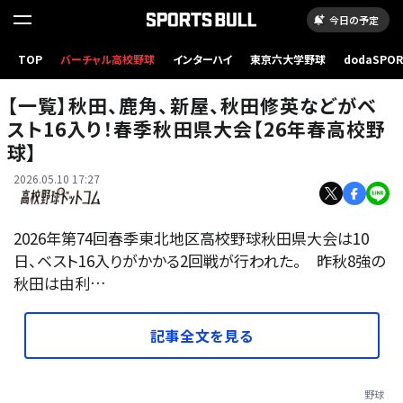
今日の予定
TOP
バーチャル高校野球
インターハイ
東京六大学野球
dodaSPO
写真はイメージ
（新しいタブ
【一覧】秋田、鹿角、新屋、秋田修英などがベ
スト16入り！春季秋田県大会【26年春高校野
球】
2026.05.10 17:27
2026年第74回春季東北地区高校野球秋田県大会は10
日、ベスト16入りがかかる2回戦が行われた。 昨秋8強の
秋田は由利…
記事全文を見る
野球