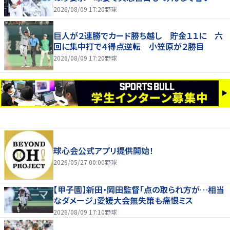
にしましょう！」
2026/08/09 17:20
野球
巨人が２連勝でカード勝ち越し 貯金１１に 六
回に集中打で４得点逆転 小笠原が２勝目
2026/08/09 17:20
野球
球心会公式アプリ提供開始！
2026/05/27 00:00
野球
【甲子園】新田・岡田監督「点の取られ方が…相当
なダメージ」愛媛大会無失策も痛恨ミス
2026/08/09 17:10
野球