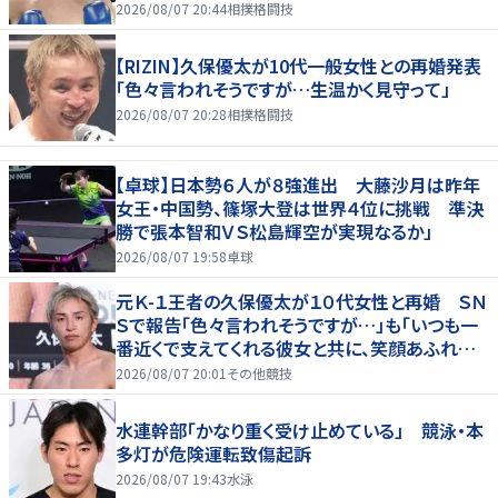
2026/08/07 20:44
相撲格闘技
【RIZIN】久保優太が10代一般女性との再婚発表
「色々言われそうですが…生温かく見守って」
2026/08/07 20:28
相撲格闘技
【卓球】日本勢６人が８強進出 大藤沙月は昨年
女王・中国勢、篠塚大登は世界４位に挑戦 準決
勝で張本智和ＶＳ松島輝空が実現なるか」
2026/08/07 19:58
卓球
元Ｋ-１王者の久保優太が１０代女性と再婚 ＳＮ
Ｓで報告「色々言われそうですが…」も「いつも一
番近くで支えてくれる彼女と共に、笑顔あふれる
家庭を築いていきたい」
2026/08/07 20:01
その他競技
水連幹部「かなり重く受け止めている」 競泳・本
多灯が危険運転致傷起訴
2026/08/07 19:43
水泳