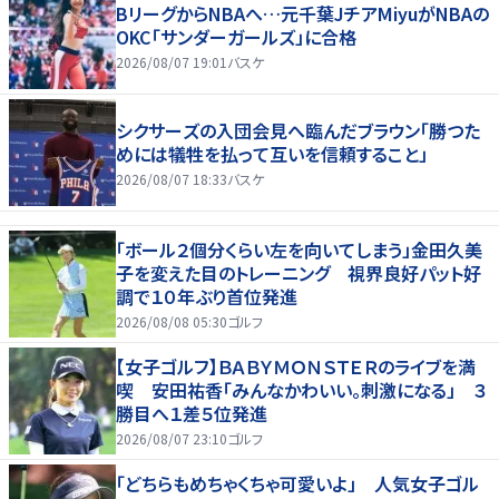
BリーグからNBAへ…元千葉JチアMiyuがNBAの
OKC「サンダーガールズ」に合格
2026/08/07 19:01
バスケ
シクサーズの入団会見へ臨んだブラウン「勝つた
めには犠牲を払って互いを信頼すること」
2026/08/07 18:33
バスケ
「ボール２個分くらい左を向いてしまう」金田久美
子を変えた目のトレーニング 視界良好パット好
調で１０年ぶり首位発進
2026/08/08 05:30
ゴルフ
【女子ゴルフ】ＢＡＢＹＭＯＮＳＴＥＲのライブを満
喫 安田祐香「みんなかわいい。刺激になる」 ３
勝目へ１差５位発進
2026/08/07 23:10
ゴルフ
「どちらもめちゃくちゃ可愛いよ」 人気女子ゴル