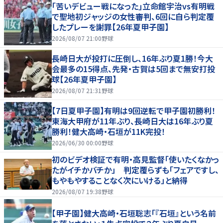
｢苦いデビュー戦になった｣立命館宇治vs有明戦
で聖地初ジャッジの女性審判、6回に自ら判定覆
したプレーを謝罪【26年夏甲子園】
2026/08/07 21:00
野球
長崎日大が投打に圧倒し、16年ぶり夏1勝！今大
会最多の15得点、先発・古賀は5回まで無安打投
球【26年夏甲子園】
2026/08/07 21:31
野球
【7日夏甲子園】有明は9回逆転で甲子園初勝利！
東海大甲府が11年ぶり、長崎日大は16年ぶり夏
勝利！健大高崎・石垣が11K完投！
2026/06/30 00:00
野球
初のビデオ検証で有明・高見監督「使いたくなかっ
たがイチかバチか」 判定覆らずも「フェアですし、
もやもやすることなく次にいける」と納得
2026/08/07 19:38
野球
【甲子園】健大高崎・石垣聡志「『石垣』という名前