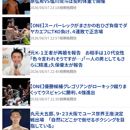
原弘希VS塩川琉斗は契約体重で開催
2026/08/07 23:18
相撲格闘技
【ONE】スーパーレックがまさかの右ひざ負傷でダ
ヤカエフにTKO負け、４連敗で正念場
2026/08/07 22:57
相撲格闘技
元Ｋ-１王者が再婚を報告 お相手は１０代女性
「色々言われそうですが…」「一人の男としてもさ
らに精進」久保優太が報告
2026/08/07 22:45
相撲格闘技
【ONE】優勝候補グレゴリアンがローキック蹴りま
くってウスビャンに勝利、４強進出
2026/08/07 22:30
相撲格闘技
丸元大五郎、９・２３大阪でユース世界王座決定
戦出場 「自然にどこかで倒せるボクシングを目
指している」