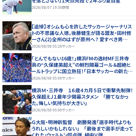
を落とさない」１失点完投で２年ぶり夏白星
2026/08/07 19:30
野球
【追悼】オシムも心を許したサッカージャーナリス
トの不思議な人徳。後藤健生が語る盟友・田村修
一さん(2)全州のはずが原州へ？ 愛すべき男
の“大迷子”伝説
2026/08/08 05:20
サッカー
｢とんでもない16歳！｣横浜FMの逸材MF三井寺
眞の“久保建英超え”の鮮烈開幕ゴール＆超絶ヒ
ールトラップに国立熱狂！｢日本サッカーの新たな
スターが誕生した｣
2026/08/08 05:00
サッカー
横浜Ｍ・三井寺 １６歳４カ月５日で衝撃先制弾！
久保超えＪ１最年少開幕スタメン 「勝てなかっ
た。悔しい気持ちが大きい」
2026/08/08 05:00
サッカー
Ｇ大阪・明神新監督 劇勝発進「選手時代よりも
うれしいかもしれない」 「最後まで選手が走って
くれた」ウェルトン同点弾、植中Ｖ弾