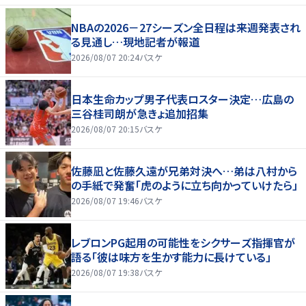
NBAの2026－27シーズン全日程は来週発表され
る見通し…現地記者が報道
2026/08/07 20:24
バスケ
日本生命カップ男子代表ロスター決定…広島の
三谷桂司朗が急きょ追加招集
2026/08/07 20:15
バスケ
佐藤凪と佐藤久遠が兄弟対決へ…弟は八村から
の手紙で発奮「虎のように立ち向かっていけたら」
2026/08/07 19:46
バスケ
レブロンPG起用の可能性をシクサーズ指揮官が
語る「彼は味方を生かす能力に長けている」
2026/08/07 19:38
バスケ