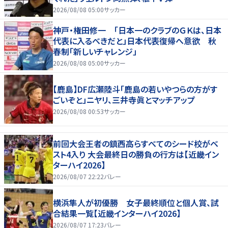
2026/08/08 05:00
サッカー
神戸・権田修一 「日本一のクラブのＧＫは、日本
代表に入るべきだと」日本代表復帰へ意欲 秋
春制「新しいチャレンジ」
2026/08/08 05:00
サッカー
【鹿島】DF広瀬陸斗「鹿島の若いやつらの方がす
ごいぞと」ニヤリ、三井寺眞とマッチアップ
2026/08/08 00:53
サッカー
前回大会王者の鎮西高らすべてのシード校がベ
スト4入り 大会最終日の勝負の行方は【近畿イン
ターハイ2026】
2026/08/07 22:22
バレー
横浜隼人が初優勝 女子最終順位と個人賞、試
合結果一覧【近畿インターハイ2026】
2026/08/07 17:23
バレー