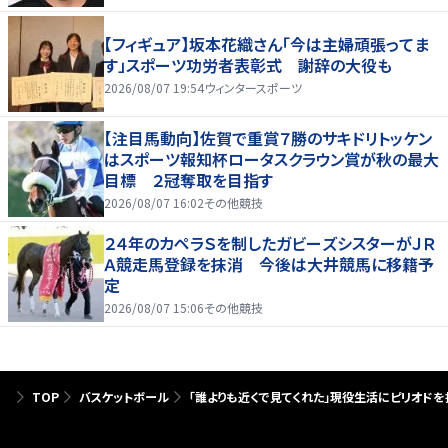
【フィギュア】坂本花織さん「今は主婦頑張ってま
す」スポーツ功労者表彰式 謝辞の大役も
2026/08/07 19:54
ウィンタースポーツ
【注目馬動向】佐賀で重賞７勝のサキドリトッケン
はスポーツ報知杯ロータスクラウン賞が秋の最大
目標 ２冠奪取を目指す
2026/08/07 16:02
その他競技
２４年のカペラＳを制したガビーズシスターがＪＲ
Ａ競走馬登録を抹消 今後は大井競馬に移籍予
定
2026/08/07 15:06
その他競技
TOP
バスケットボール
「誰よりも近くで見てくれた」現役生活にピリオドを