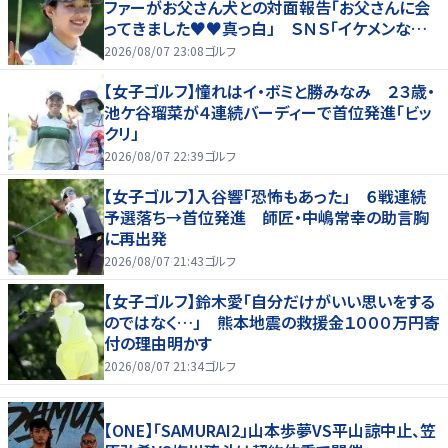
ファーがお父さん犬との対面報告「お父さんに会
ってきました♥♥真っ白」 ＳＮＳ「イケメンなお
父さん」「白戸家入りするんですか？」
2026/08/07 23:08
ゴルフ
【女子ゴルフ】憧れはイ・ボミと勝みなみ ２３歳・
池ケ谷瑠菜が４連続バーディーで首位発進「ビッ
クリ」
2026/08/07 22:39
ゴルフ
【女子ゴルフ】入谷響「恐怖もあった」 ６戦連続
予選落ち→首位発進 師匠・中嶋常幸の助言胸
に再出発
2026/08/07 21:43
ゴルフ
【女子ゴルフ】鈴木愛「自分だけがいい思いをする
のではなく…」 熊本地震の救援金１０００万円寄
付の理由明かす
2026/08/07 21:34
ゴルフ
【ONE】「SAMURAI2」山本歩夢VS平山諒中止、笠