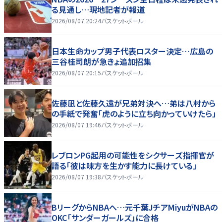
る見通し…現地記者が報道
2026/08/07 20:24
バスケットボール
日本生命カップ男子代表ロスター決定…広島の
三谷桂司朗が急きょ追加招集
2026/08/07 20:15
バスケットボール
佐藤凪と佐藤久遠が兄弟対決へ…弟は八村から
の手紙で発奮「虎のように立ち向かっていけたら」
2026/08/07 19:46
バスケットボール
レブロンPG起用の可能性をシクサーズ指揮官が
語る「彼は味方を生かす能力に長けている」
2026/08/07 19:38
バスケットボール
BリーグからNBAへ…元千葉JチアMiyuがNBAの
OKC「サンダーガールズ」に合格