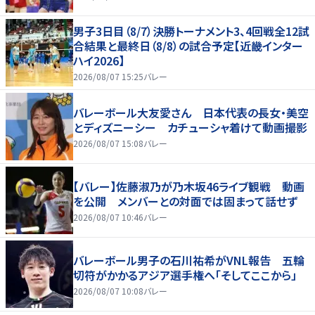
男子3日目（8/7）決勝トーナメント3、4回戦全12試
合結果と最終日（8/8）の試合予定【近畿インター
ハイ2026】
2026/08/07 15:25
バレー
バレーボール大友愛さん 日本代表の長女・美空
とディズニーシー カチューシャ着けて動画撮影
2026/08/07 15:08
バレー
【バレー】佐藤淑乃が乃木坂46ライブ観戦 動画
を公開 メンバーとの対面では固まって話せず
2026/08/07 10:46
バレー
バレーボール男子の石川祐希がVNL報告 五輪
切符がかかるアジア選手権へ「そしてここから」
2026/08/07 10:08
バレー