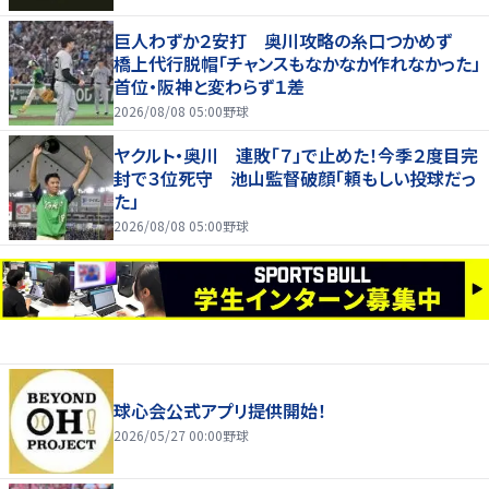
巨人わずか２安打 奥川攻略の糸口つかめず
橋上代行脱帽「チャンスもなかなか作れなかった」
首位・阪神と変わらず１差
2026/08/08 05:00
野球
ヤクルト・奥川 連敗「７」で止めた！今季２度目完
封で３位死守 池山監督破顔「頼もしい投球だっ
た」
2026/08/08 05:00
野球
球心会公式アプリ提供開始！
2026/05/27 00:00
野球