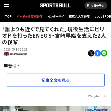
今日の予定
TOP
バーチャル高校野球
インターハイ
東京六大学野球
dodaSPO
（新しいタブ
「誰よりも近くで見てくれた」現役生活にピリ
オドを打ったENEOS・宮崎早織を支えた2人
の後輩
2026.05.10 16:21
■苦悩…
記事全文を見る
バスケットボール