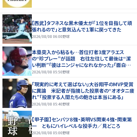
【西武】タフネスな黒木優太が「１位を目指して頑
張れるので」と意気込んで１軍に戻ってきた
2026/08/08 06:00
野球
本塁突入から粘るも…首位打者3度アラエス
の“珍プレー”が話題 右往左往して最後は“潔
い判断”「彼はニンジャになれなかった」「面白すぎ
る」
2026/08/08 05:50
野球
「現実的に考えて選ばない」大谷翔平のMVP受賞
に異論 米記者が指摘した投票者の“オオタニ疲
れ”「投票する人間たちの飽きは本当にある」
2026/08/08 05:40
野球
【甲子園】センバツ８強・英明VS関東４強・関東第
一 ともにハイレベルな投手力／見どころ
2026/08/08 05:00
野球