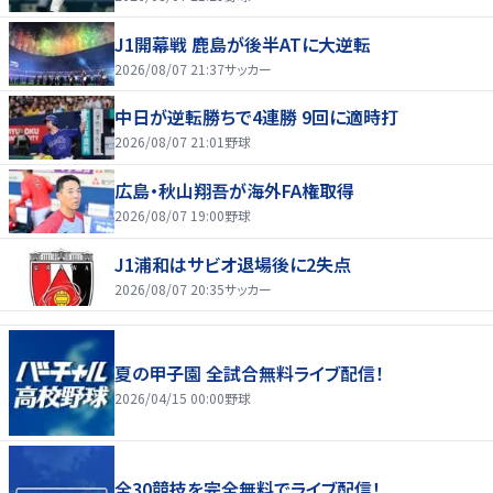
J1開幕戦 鹿島が後半ATに大逆転
2026/08/07 21:37
サッカー
中日が逆転勝ちで4連勝 9回に適時打
2026/08/07 21:01
野球
広島・秋山翔吾が海外FA権取得
2026/08/07 19:00
野球
J1浦和はサビオ退場後に2失点
2026/08/07 20:35
サッカー
夏の甲子園 全試合無料ライブ配信！
2026/04/15 00:00
野球
全30競技を完全無料でライブ配信！