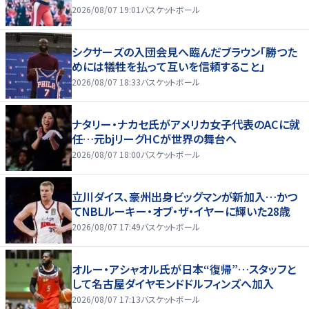
2026/08/07 19:01
バスケットボール
シクサーズの入団会見へ臨んだブラウン「勝つた
めには犠牲を払って互いを信頼すること」
2026/08/07 18:33
バスケットボール
ナタリー・ナカセ氏がアメリカ女子代表のACに就
任…元bjリーグHCが世界の舞台へ
2026/08/07 18:00
バスケットボール
立川ダイス、豪州出身ビッグマンが新加入…かつ
てNBLルーキー・オブ・ザ・イヤーに輝いた28歳
2026/08/07 17:49
バスケットボール
オルー・アシャオル氏が日本“復帰”…スタッフと
して名古屋ダイヤモンドドルフィンズへ加入
2026/08/07 17:13
バスケットボール