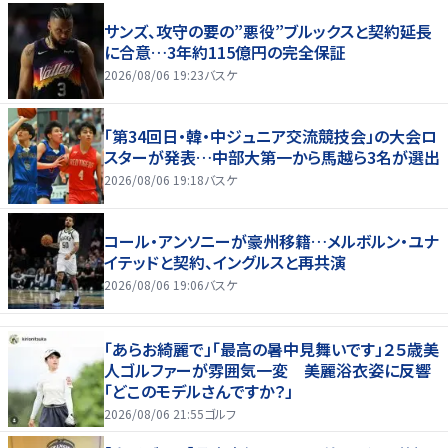
サンズ、攻守の要の”悪役”ブルックスと契約延長
に合意…3年約115億円の完全保証
2026/08/06 19:23
バスケ
「第34回日・韓・中ジュニア交流競技会」の大会ロ
スターが発表…中部大第一から馬越ら3名が選出
2026/08/06 19:18
バスケ
コール・アンソニーが豪州移籍…メルボルン・ユナ
イテッドと契約、イングルスと再共演
2026/08/06 19:06
バスケ
「あらお綺麗で」「最高の暑中見舞いです」２５歳美
人ゴルファーが雰囲気一変 美麗浴衣姿に反響
「どこのモデルさんですか？」
2026/08/06 21:55
ゴルフ