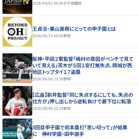
2026/04/01 00:00
その他競技
王貞治・栗山英樹にとっての甲子園とは
2026/06/15 00:00
野球
阪神・平田２軍監督「嶋村の意図がベンチで見て
いて見える」茨木が５回１安打無失点、岡城が西
地区トップタイ１７盗塁
2026/08/06 23:39
野球
【広島】新井監督「同じ失点するにしても、失点の
仕方が」押し出しから逆転負けで最下位に転落
2026/08/06 23:29
野球
3回目甲子園で初本塁打「思い切って」が結果
に 神村学園・田中選手