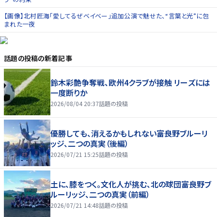
【画像】北村匠海「愛してるぜベイベー」追加公演で魅せた、“言葉と光”に包
まれた一夜
話題の投稿
の新着記事
鈴木彩艶争奪戦、欧州4クラブが接触 リーズには
一度断りか
2026/08/04 20:37
話題の投稿
優勝しても、消えるかもしれない――富良野ブルーリ
ッジ、二つの真実（後編）
2026/07/21 15:25
話題の投稿
土に、膝をつく。文化人が挑む、北の球団――富良野ブ
ルーリッジ、二つの真実（前編）
2026/07/21 14:48
話題の投稿