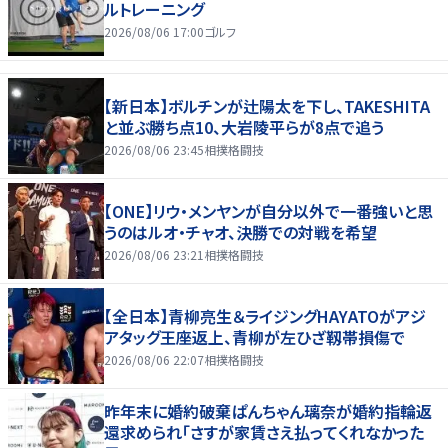
ルトレーニング
2026/08/06 17:00
ゴルフ
【新日本】ボルチンが辻陽太を下し、TAKESHITA
と並ぶ勝ち点10、大岩陵平らが8点で追う
2026/08/06 23:45
相撲格闘技
【ONE】リウ・メンヤンが自分以外で一番強いと思
うのはルオ・チャオ、決勝での対戦を希望
2026/08/06 23:21
相撲格闘技
【全日本】青柳亮生＆ライジングHAYATOがアジ
アタッグ王座返上、青柳が左ひざ靱帯損傷で
2026/08/06 22:07
相撲格闘技
昨年末に婚約破棄ぱんちゃん璃奈が婚約指輪返
還求められ「さすが家賃さえ払ってくれなかった