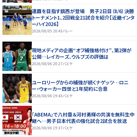
連覇を目指す鎮西が登場 男子2日目（8/6）決勝
トーナメント1、2回戦全21試合を紹介【近畿インタ
ーハイ2026】
2026/08/05 20:43
バレー
現地メディアの企画“オフ補強格付け”、第2弾が
公開…レイカーズ、ウルブズの評価は
2026/08/06 20:27
バスケ
ユーロリーグからの補強が続くナゲッツ…ロニ
ー・ウォーカー四世と1年契約に合意
2026/08/06 19:43
バスケ
『ABEMA』で八村塁＆河村勇輝の共演を無料生中
継へ…男子日本代表の強化試合2試合を放送
2026/08/06 19:37
バスケ