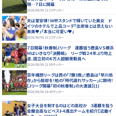
現…７日に開幕
2026/08/06 21:13
サッカー
夫は堂安律！Ｗ杯スタンドで輝いていた美女 ド
イツのホテルで上品コーデ「出産後とは思えない
美美♥」「本当に可愛い♥」
2026/08/06 21:12
サッカー
７日開幕！秋春制Ｊリーグ 連覇狙う鹿島ＶＳ横浜
Ｍはいきなり「決勝戦」 リーグ戦２４年ぶり地上
波、国立初の６万人超観衆動員へ
2026/08/06 21:08
サッカー
百年構想リーグは西の｢7勝3敗｣！鹿島は｢早川依
存｣から脱却を！柏の｢時代遅れサッカー｣に期待！
【Jリーグ開幕｢初の秋春制｣の大激論】(1)
2026/08/06 18:45
サッカー
女子大会を制するのはどの高校か 3連覇を狙う
金蘭会高などベスト４進出チームを紹介【近畿イ