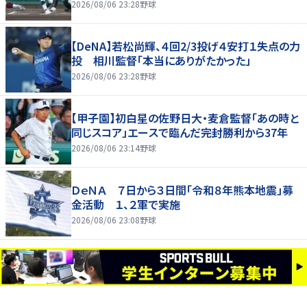
2026/08/06 23:28
野球
【DeNA】若松尚輝、４回2/3投げ４安打１失点の力
投 相川監督「本当にありがたかった」
2026/08/06 23:28
野球
【甲子園】初白星の佐野日大・麦倉監督「あの時と
同じスコア」エースで臨んだ完封勝利から37年
2026/08/06 23:14
野球
ＤｅＮＡ ７日から３日間「令和８年熊本地震」募
金活動 １、２軍で実施
2026/08/06 23:08
野球