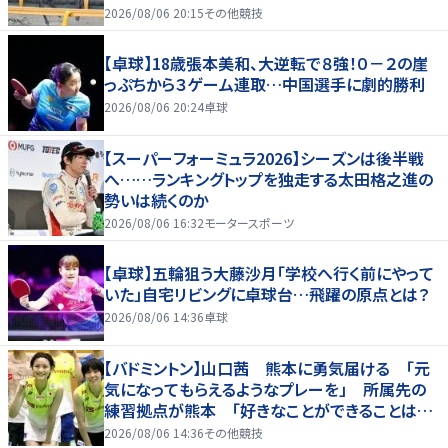
2026/08/06 20:15
その他競技
【卓球】18歳張本美和、大逆転で８強！０－２の崖
っぷちから３ゲーム連取…中国選手に劇的勝利
2026/08/06 20:24
卓球
【スーパーフォーミュラ2026】シーズンは後半戦
へ……ランキングトップを独走する太田格之進の
勢いは続くのか
2026/08/06 16:32
モータースポーツ
【卓球】五輪狙う大藤沙月「学校へ行く前にやって
いた」自宅リビングに卓球台…飛躍の原点とは？
2026/08/06 14:36
卓球
【バドミントン】山口茜 熊本に勇気届ける 「元
気になってもらえるようなプレーを」 所属先の
練習拠点が熊本 「好きなことができることは当
たり前じゃない」
2026/08/06 14:36
その他競技