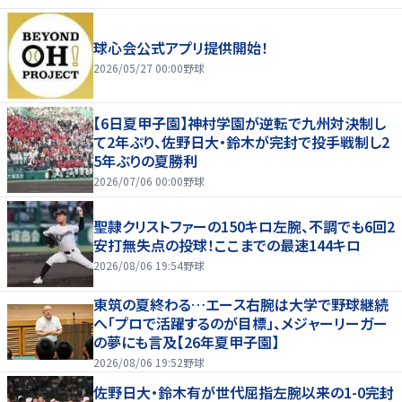
球心会公式アプリ提供開始！
2026/05/27 00:00
野球
【6日夏甲子園】神村学園が逆転で九州対決制し
て2年ぶり、佐野日大・鈴木が完封で投手戦制し2
5年ぶりの夏勝利
2026/07/06 00:00
野球
聖隷クリストファーの150キロ左腕、不調でも6回2
安打無失点の投球！ここまでの最速144キロ
2026/08/06 19:54
野球
東筑の夏終わる…エース右腕は大学で野球継続
へ「プロで活躍するのが目標」、メジャーリーガー
の夢にも言及【26年夏甲子園】
2026/08/06 19:52
野球
佐野日大・鈴木有が世代屈指左腕以来の1-0完封