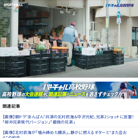
関連記事
【画像】朝ドラ"あんぱん"共演の北村匠海＆中沢元紀、兄弟2ショットに反響！
「柳井兄弟現代バージョン」「最強の兄弟」
【画像】北村匠海が「噛み締めた横浜」。静かに燃えるギターと“また会お
う”の約束