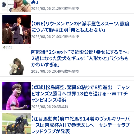
男」
2026/08/06 21:29
相撲格闘技
【ONE】リウ・メンヤンのド派手髪色＆スーツ、態度
について野杁正明「何とも思わない」
2026/08/06 21:03
相撲格闘技
阿部詩“２ショット”で近影公開「幸せにするぞ〜」
２歳になった愛犬をギュッ！「人形かと」「どっちも
かわいすぎる」
2026/08/06 20:40
相撲格闘技
【卓球】松島輝空、驚異の粘りで８強進出 チャン
ピオンズ２勝目へ世界１３位を退ける…ＷＴＴチ
ャンピオンズ横浜
2026/08/06 20:35
卓球
【注目馬動向】府中牝馬Ｓ１４着のヴァルキリーバ
ースは京成杯ＡＨで巻き返しへ サンデーサラブ
レッドクラブが発表