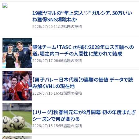
19歳ヤマルの“年上恋人♡”ガルシア、50万いい
ね獲得SNS爆跳ねか
2026/07/20 11:12
話題の投稿
競泳チーム「TASC」が挑む2028年ロス五輪への
道。堀之内コーチの人間性に惹かれて結成
2026/07/17 06:06
話題の投稿
【男子バレー日本代表】9連勝の価値 データで読
み解くVNLの現在地
2026/07/16 16:42
話題の投稿
【Jリーグ】秋春制元年が8月開幕 初の年度またぎ
シーズンで何が変わる
2026/07/15 15:55
話題の投稿