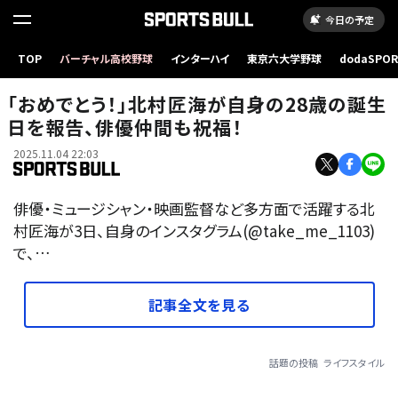
今日の予定
TOP
バーチャル高校野球
インターハイ
東京六大学野球
dodaSPO
（新しいタブ
「おめでとう！」北村匠海が自身の28歳の誕生
日を報告、俳優仲間も祝福！
2025.11.04 22:03
俳優・ミュージシャン・映画監督など多方面で活躍する北
村匠海が3日、自身のインスタグラム(@take_me_1103)
で、…
記事全文を見る
話題の投稿
ライフスタイル