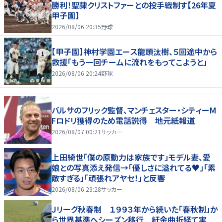
勝利！聖隷クリストファーとの投手戦制す【26年夏
甲子園】
2026/08/06 20:35
野球
【甲子園】神村学園エース龍頭汰樹、５回途中から
救援「もう一回チームに流れをもってこようと」
2026/08/06 20:24
野球
バルサのフリック監督、マンチェスター・シティーM
Fロドリ獲得のため電話説得 地元紙報道
2026/08/07 00:21
サッカー
上田綺世「僕の原動力は家族です」モデル妻、愛
娘との写真添え発信→「優しさに溢れてる♥」「素
敵すぎる」「頑張れアヤセ！」と反響
2026/08/06 23:28
サッカー
Ｊリーグ秋春制 １９９３年から続いた「春秋制」か
ら世界基準へシーズン移行 紆余曲折経て実