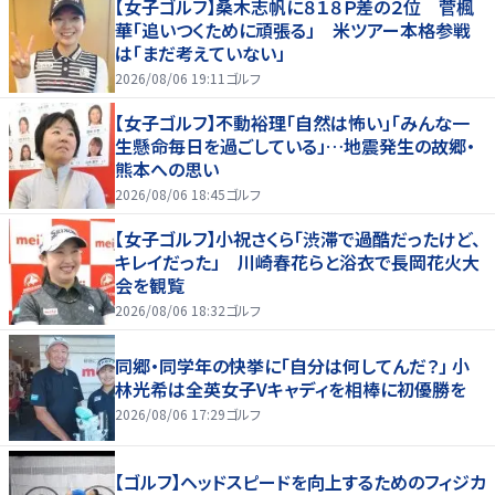
【女子ゴルフ】桑木志帆に８１８Ｐ差の２位 菅楓
華「追いつくために頑張る」 米ツアー本格参戦
は「まだ考えていない」
2026/08/06 19:11
ゴルフ
【女子ゴルフ】不動裕理「自然は怖い」「みんな一
生懸命毎日を過ごしている」…地震発生の故郷・
熊本への思い
2026/08/06 18:45
ゴルフ
【女子ゴルフ】小祝さくら「渋滞で過酷だったけど、
キレイだった」 川崎春花らと浴衣で長岡花火大
会を観覧
2026/08/06 18:32
ゴルフ
同郷・同学年の快挙に「自分は何してんだ？」 小
林光希は全英女子Vキャディを相棒に初優勝を
2026/08/06 17:29
ゴルフ
【ゴルフ】ヘッドスピードを向上するためのフィジカ