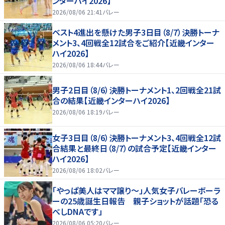
ンターハイ2026】
2026/08/06 21:41
バレー
ベスト4進出を懸けた男子3日目（8/7）決勝トーナ
メント3、4回戦全12試合をご紹介【近畿インター
ハイ2026】
2026/08/06 18:44
バレー
男子2日目（8/6）決勝トーナメント1、2回戦全21試
合の結果【近畿インターハイ2026】
2026/08/06 18:19
バレー
女子3日目（8/6）決勝トーナメント3、4回戦全12試
合結果と最終日（8/7）の試合予定【近畿インター
ハイ2026】
2026/08/06 18:02
バレー
「やっぱ美人はママ譲り～」人気女子バレーボーラ
ーの25歳誕生日報告 親子ショットが話題「恐る
べしDNAです」
2026/08/06 05:20
バレー