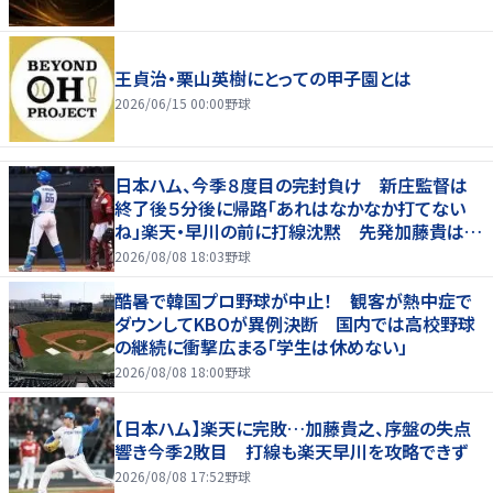
王貞治・栗山英樹にとっての甲子園とは
2026/06/15 00:00
野球
日本ハム、今季８度目の完封負け 新庄監督は
終了後５分後に帰路「あれはなかなか打てない
ね」楽天・早川の前に打線沈黙 先発加藤貴は連
勝が８でストップ、７回途中４失点で２敗目
2026/08/08 18:03
野球
酷暑で韓国プロ野球が中止！ 観客が熱中症で
ダウンしてKBOが異例決断 国内では高校野球
の継続に衝撃広まる「学生は休めない」
2026/08/08 18:00
野球
【日本ハム】楽天に完敗…加藤貴之、序盤の失点
響き今季2敗目 打線も楽天早川を攻略できず
2026/08/08 17:52
野球