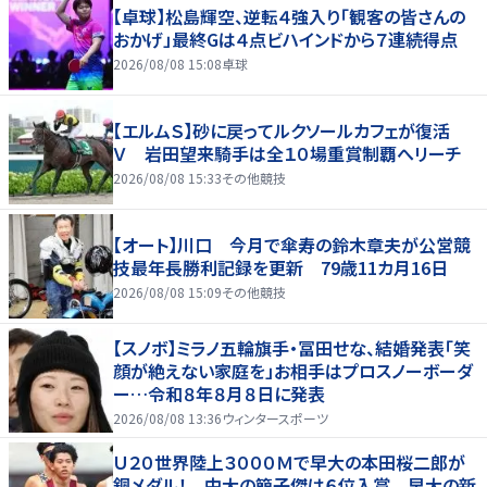
【卓球】松島輝空、逆転４強入り「観客の皆さんの
おかげ」最終Gは４点ビハインドから７連続得点
2026/08/08 15:08
卓球
【エルムＳ】砂に戻ってルクソールカフェが復活
Ｖ 岩田望来騎手は全１０場重賞制覇へリーチ
2026/08/08 15:33
その他競技
【オート】川口 今月で傘寿の鈴木章夫が公営競
技最年長勝利記録を更新 79歳11カ月16日
2026/08/08 15:09
その他競技
【スノボ】ミラノ五輪旗手・冨田せな、結婚発表「笑
顔が絶えない家庭を」お相手はプロスノーボーダ
ー…令和８年８月８日に発表
2026/08/08 13:36
ウィンタースポーツ
Ｕ２０世界陸上３０００Ｍで早大の本田桜二郎が
銅メダル！ 中大の簡子傑は６位入賞 早大の新