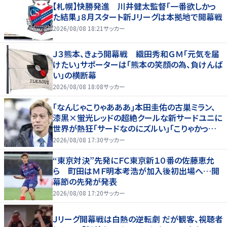
【札幌】快勝発進 川井健太監督「一番欲しかっ
た結果」８月スタート新Ｊリーグは本拠地で開幕戦
2026/08/08 18:21
サッカー
Ｊ３熊本、きょう開幕戦 織田秀和ＧＭ「元気を届
けたい」サポーターは「熊本の笑顔の為、負けんば
い」の横断幕
2026/08/08 18:08
サッカー
｢なんじゃこりゃあああ｣本田圭佑の古巣ミラン、
漆黒×蛍光レッドの超絶クールな新サードユニに
世界が熱狂｢サードなのにズルい｣｢こりゃかっけ
えわ｣
2026/08/08 17:30
サッカー
“東京対決”先発にＦＣ東京新１０番の佐藤恵允
ら 町田はＭＦ明本考浩が加入後初出場へ…開
幕節の先発が発表
2026/08/08 17:20
サッカー
Ｊリーグ開幕戦は白熱の逆転劇 だが観客、視聴者