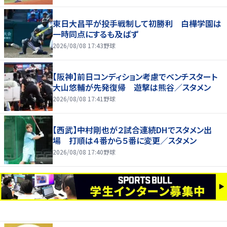
東日大昌平が投手戦制して初勝利 白樺学園は
一時同点にするも及ばず
2026/08/08 17:43
野球
【阪神】前日コンディション考慮でベンチスタート
大山悠輔が先発復帰 遊撃は熊谷／スタメン
2026/08/08 17:41
野球
【西武】中村剛也が２試合連続DHでスタメン出
場 打順は４番から５番に変更／スタメン
2026/08/08 17:40
野球