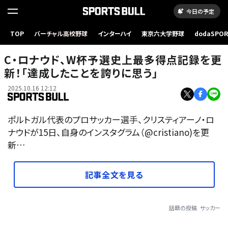
今日の予定
TOP
バーチャル高校野球
インターハイ
東京六大学野球
dodaSPO
（新しいタブ
C・ロナウド、W杯予選史上最多得点記録を更
新！「達成したことを誇りに思う」
2025.10.16 12:12
ポルトガル代表のプロサッカー選手、クリスティアーノ・ロ
ナウドが15日、自身のインスタグラム（@cristiano)を更
新…
記事全文を見る
話題の投稿
サッカー