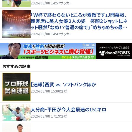
2026/08/08 14:57
サッカー
「Ｗ杯で終わらないところが素敵です」Ｊ開幕戦、
観客席に美人女優２人の姿 笑顔２ショットにネ
ット騒然「なぬ！？普通の席で」「めちゃめちゃ最上
級に可愛すぎ」
2026/08/08 14:47
サッカー
おすすめの記事
【速報】西武 vs. ソフトバンクほか
2026/08/08 15:00
野球
大分商・平田が今大会最速の151キロ
2026/08/08 17:19
野球