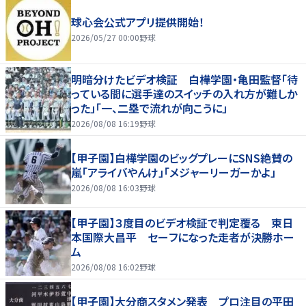
球心会公式アプリ提供開始！
2026/05/27 00:00
野球
明暗分けたビデオ検証 白樺学園・亀田監督「待
っている間に選手達のスイッチの入れ方が難しか
った」「一、二塁で流れが向こうに」
2026/08/08 16:19
野球
【甲子園】白樺学園のビッグプレーにSNS絶賛の
嵐「アライバやんけ」「メジャーリーガーかよ」
2026/08/08 16:03
野球
【甲子園】３度目のビデオ検証で判定覆る 東日
本国際大昌平 セーフになった走者が決勝ホー
ム
2026/08/08 16:02
野球
【甲子園】大分商スタメン発表 プロ注目の平田