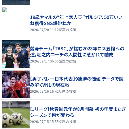
19歳ヤマルの“年上恋人♡”ガルシア、50万いい
ね獲得SNS爆跳ねか
2026/07/20 11:12
話題の投稿
競泳チーム「TASC」が挑む2028年ロス五輪への
道。堀之内コーチの人間性に惹かれて結成
2026/07/17 06:06
話題の投稿
【男子バレー日本代表】9連勝の価値 データで読
み解くVNLの現在地
2026/07/16 16:42
話題の投稿
【Jリーグ】秋春制元年が8月開幕 初の年度またぎ
シーズンで何が変わる
2026/07/15 15:55
話題の投稿