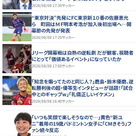
えわ｣
2026/08/08 17:30
サッカー
“東京対決”先発にＦＣ東京新１０番の佐藤恵允
ら 町田はＭＦ明本考浩が加入後初出場へ…開
幕節の先発が発表
2026/08/08 17:20
サッカー
Ｊリーグ開幕戦は白熱の逆転劇 だが観客、視聴者
にとって「価値あるイベント」になっていたか
2026/08/08 17:00
サッカー
｢知念を煽ってたのと同じ人？｣鹿島・鈴木優磨、逆
転勝利後の超・優等生インタビューが話題！｢試合
中とのギャップw｣｢礼儀正しいイケメン」
2026/08/08 16:40
サッカー
「いつも笑顔で楽しそうなので…」黄色“新ユ
ニ”着用の19歳バドミントン女子に「CMきそう」フ
ァン続々反応