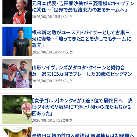
元日本代表・吉田亜沙美が三菱電機のキャプテン
に就任…「世界で最も結束力のあるチームへ」
2026/08/08 15:51
バスケ
根來新之助がユースアドバイザーとして古巣三
河に復帰…「培ってきたことを少しでもチームに
還元」
2026/08/08 14:44
バスケ
山形ワイヴァンズがダコタ・クイーンと契約合
意…過去に5カ国でプレーした28歳のビッグマン
2026/08/08 13:55
バスケ
【女子ゴルフ】キンクミが１差３位で最終日へ 痛
恨ダボからＶ戦線に再浮上「棚からぼたもちが２
回あった」
2026/08/08 17:52
ゴルフ
最終日は初の首位＆最終組 吉澤柚月は初優勝へ