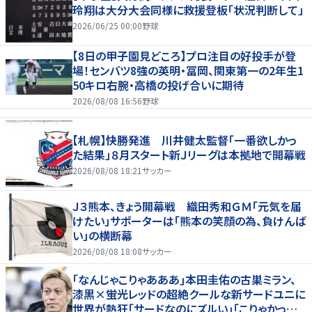
玲翔は大分大会同様に救援登板「状況判断して」
2026/06/25 00:00
野球
【8日の甲子園見どころ】プロ注目の好投手が登
場！センバツ8強の英明・冨岡、関東第一の2年生1
50キロ右腕・高橋の投げ合いに期待
2026/08/08 16:56
野球
【札幌】快勝発進 川井健太監督「一番欲しかっ
た結果」８月スタート新Ｊリーグは本拠地で開幕戦
2026/08/08 18:21
サッカー
Ｊ３熊本、きょう開幕戦 織田秀和ＧＭ「元気を届
けたい」サポーターは「熊本の笑顔の為、負けんば
い」の横断幕
2026/08/08 18:08
サッカー
｢なんじゃこりゃあああ｣本田圭佑の古巣ミラン、
漆黒×蛍光レッドの超絶クールな新サードユニに
世界が熱狂｢サードなのにズルい｣｢こりゃかっけ