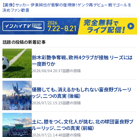
【画像】サッカー 伊東純也が衝撃の復帰弾！ゲンク再デビュー戦でゴールを
決めファン歓喜
話題の投稿
の新着記事
鈴木彩艶争奪戦、欧州4クラブが接触 リーズには
一度断りか
2026/08/04 20:37
話題の投稿
優勝しても、消えるかもしれない――富良野ブルーリ
ッジ、二つの真実（後編）
2026/07/21 15:25
話題の投稿
土に、膝をつく。文化人が挑む、北の球団――富良野ブ
ルーリッジ、二つの真実（前編）
2026/07/21 14:48
話題の投稿