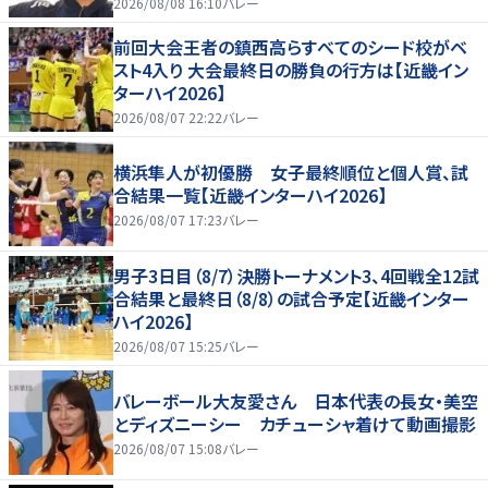
2026/08/08 16:10
バレー
前回大会王者の鎮西高らすべてのシード校がベ
スト4入り 大会最終日の勝負の行方は【近畿イン
ターハイ2026】
2026/08/07 22:22
バレー
横浜隼人が初優勝 女子最終順位と個人賞、試
合結果一覧【近畿インターハイ2026】
2026/08/07 17:23
バレー
男子3日目（8/7）決勝トーナメント3、4回戦全12試
合結果と最終日（8/8）の試合予定【近畿インター
ハイ2026】
2026/08/07 15:25
バレー
バレーボール大友愛さん 日本代表の長女・美空
とディズニーシー カチューシャ着けて動画撮影
2026/08/07 15:08
バレー