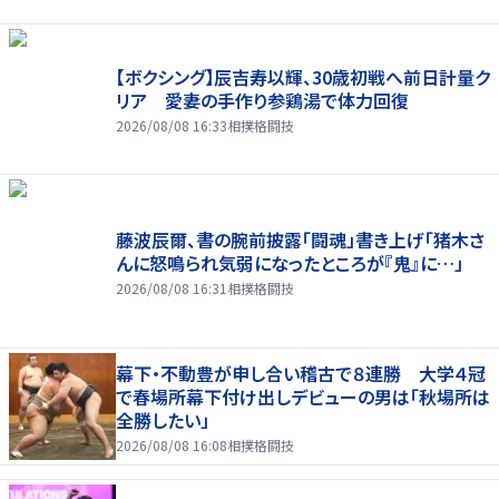
【ボクシング】辰吉寿以輝、30歳初戦へ前日計量ク
リア 愛妻の手作り参鶏湯で体力回復
2026/08/08 16:33
相撲格闘技
藤波辰爾、書の腕前披露「闘魂」書き上げ「猪木さ
んに怒鳴られ気弱になったところが『鬼』に…」
2026/08/08 16:31
相撲格闘技
幕下・不動豊が申し合い稽古で８連勝 大学４冠
で春場所幕下付け出しデビューの男は「秋場所は
全勝したい」
2026/08/08 16:08
相撲格闘技