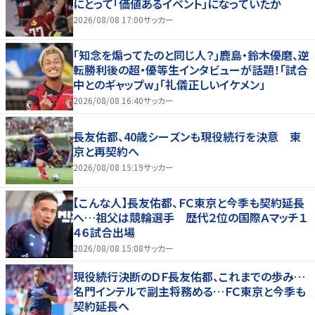
にとって「価値あるイベント」になっていたか
2026/08/08 17:00
サッカー
｢知念を煽ってたのと同じ人？｣鹿島・鈴木優磨、逆
転勝利後の超・優等生インタビューが話題！｢試合
中とのギャップw｣｢礼儀正しいイケメン」
2026/08/08 16:40
サッカー
長友佑都、40歳シーズンも現役続行を決意 東
京と再契約へ
2026/08/08 15:19
サッカー
【こんな人】長友佑都、ＦＣ東京と今季も契約延長
へ…祖父は競輪選手 歴代２位の国際Ａマッチ１
４６試合出場
2026/08/08 15:08
サッカー
現役続行決断のＤＦ長友佑都、これまでの歩み…
名門インテルで副主将務める…ＦＣ東京と今季も
契約延長へ