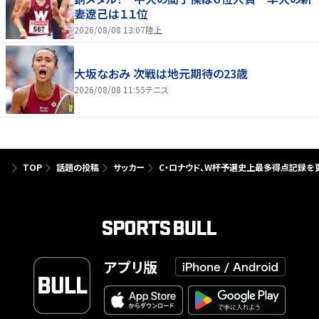
妻遼己は１１位
2026/08/08 13:07
陸上
大坂なおみ 次戦は地元期待の23歳
2026/08/08 11:55
テニス
TOP
話題の投稿
サッカー
C・ロナウド、W杯予選史上最多得点記録を更
アプリ版