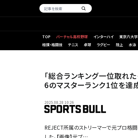
TOP
バーチャル高校野球
インターハイ
東京六大学
相撲・格闘技
テニス
卓球
ラグビー
陸上
水泳
「総合ランキング一位取れた
6のマスターランク1位を達
2025.08.28 10:26
REJECT所属のストリーマーで元プロ格闘ゲ
した。【画像】元プ…