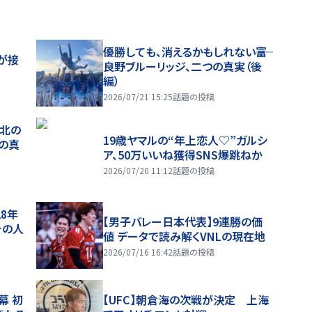
優勝しても、消えるかもしれない――富
が接
良野ブルーリッジ、二つの真実（後
編）
2026/07/21 15:25
話題の投稿
、北の
19歳ヤマルの“年上恋人♡”ガルシ
つの真
ア、50万いいね獲得SNS爆跳ねか
2026/07/20 11:12
話題の投稿
28年
【男子バレー日本代表】9連勝の価
チの人
値 データで読み解くVNLの現在地
2026/07/16 16:42
話題の投稿
幕 初
【UFC】朝倉海の次戦が決定 上海