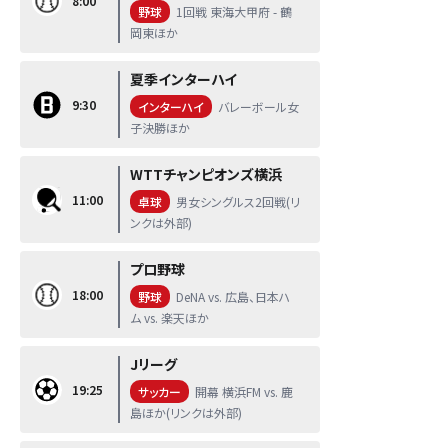
8:00
野球
1回戦 東海大甲府 - 鶴
岡東ほか
夏季インターハイ
9:30
インターハイ
バレーボール女
子決勝ほか
WTTチャンピオンズ横浜
11:00
卓球
男女シングルス2回戦(リ
ンクは外部)
プロ野球
18:00
野球
DeNA vs. 広島、日本ハ
ム vs. 楽天ほか
Jリーグ
19:25
サッカー
開幕 横浜FM vs. 鹿
島ほか(リンクは外部)