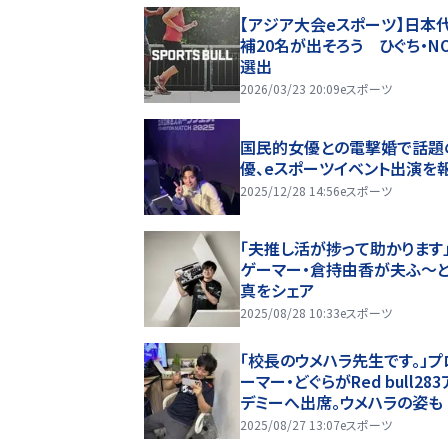
【アジア大会eスポーツ】日本
補20名が出そろう ひぐち・NO
選出
2026/03/23 20:09
eスポーツ
国民的女優との電撃婚で話題
優、eスポーツイベント出演を
2025/12/28 14:56
eスポーツ
「夫推し活が捗って助かります
ゲーマー・倉持由香が夫ふ～
真をシェア
2025/08/28 10:33
eスポーツ
「校長のウメハラ先生です。」プ
ーマー・どぐらがRed bull28
デミーへ出席。ウメハラの姿も
2025/08/27 13:07
eスポーツ