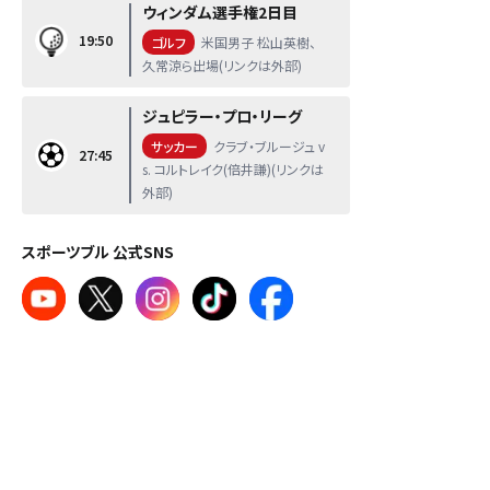
ウィンダム選手権2日目
19:50
ゴルフ
米国男子 松山英樹、
久常涼ら出場(リンクは外部)
ジュピラー・プロ・リーグ
サッカー
クラブ・ブルージュ v
27:45
s. コルトレイク(倍井謙)(リンクは
外部)
スポーツブル 公式SNS