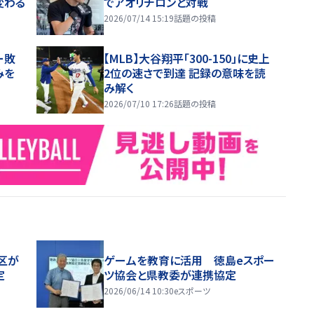
変わる
でアオリチロンと対戦
2026/07/14 15:19
話題の投稿
ー敗
【MLB】大谷翔平「300-150」に史上
みを
2位の速さで到達 記録の意味を読
み解く
2026/07/10 17:26
話題の投稿
区が
ゲームを教育に活用 徳島eスポー
定
ツ協会と県教委が連携協定
2026/06/14 10:30
eスポーツ