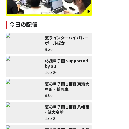
今日の配信
夏季インターハイ バレー
ボールほか
9:30
応援甲子園 Supported
by au
10:30~
夏の甲子園 1回戦 東海大
甲府 - 鶴岡東
8:00
夏の甲子園 1回戦 八幡商
- 健大高崎
13:30