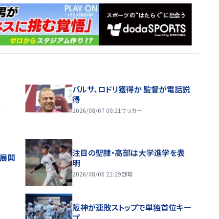
バルサ、ロドリ獲得か 監督が電話説
得
ス
2026/08/07 00:21
サッカー
注目の聖隷・高部は大学進学を表
舗展開
明
2026/08/06 21:29
野球
阪神が連敗ストップで単独首位キー
プ