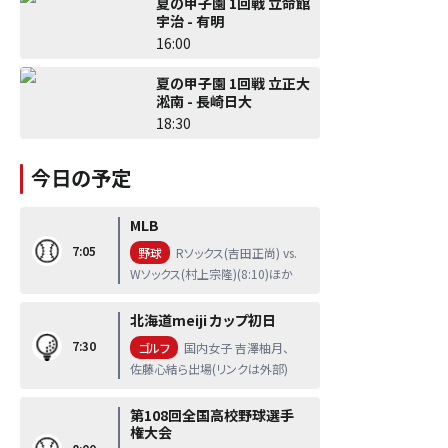
夏の甲子園 1回戦 立命館
宇治 - 有明
16:00
夏の甲子園 1回戦 立正大
淞南 - 長崎日大
18:30
今日の予定
MLB
7:05
野球
Rソックス(吉田正尚) vs.
Wソックス(村上宗隆)(8:10)ほか
北海道meiji カップ初日
7:30
ゴルフ
国内女子 吉澤柚月、
佐藤心結ら出場(リンクは外部)
第108回全国高校野球選手
権大会