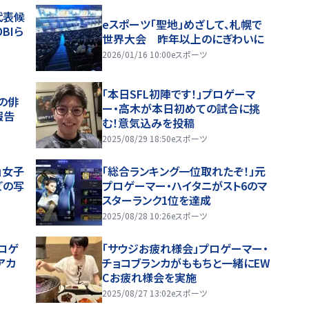
代表候
eスポーツ「聖地」めざして、札幌で
BIら
世界大会 昨年以上のにぎわいに
2026/01/16 10:00
eスポーツ
「本日SFL初陣です！」プロゲーマ
の俳
ー・高木が本日初めての試合に挑
報告
む！意気込みを投稿
2025/08/29 18:50
eスポーツ
」女子
「総合ランキング一位取れたぞ！」元
どの写
プロゲーマー・ハイタニがスト6のマ
スターランク1位を達成
2025/08/28 10:26
eスポーツ
ロゲ
「サウジお疲れ様会」プロゲーマー・
3アカ
チョコブランカがももちと一緒にEW
Cお疲れ様会を実施
2025/08/27 13:02
eスポーツ