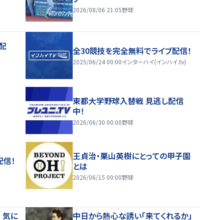
2026/08/06 21:05
野球
配
全30競技を完全無料でライブ配信！
2025/06/24 00:00
インターハイ(インハイ.tv)
東都大学野球入替戦 見逃し配信
中！
2026/06/30 00:00
野球
王貞治・栗山英樹にとっての甲子園
配信！
とは
2026/06/15 00:00
野球
 気に
中日から熱心な誘い「来てくれるか」