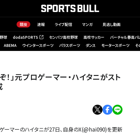
競技
速報
ライブ配信
マンガ
見逃し動画
野球
dodaSPORTS
センバツ高校野球
高校サッカー
バーチャル春高バ
（新しいタブで開く）
ABEMA
ウインタースポーツ
パラスポーツ
ダンス
モータースポーツ
そ
ぞ！」元プロゲーマー・ハイタニがスト
成
ーマーのハイタニが27日、自身のX(@hai090)を更新