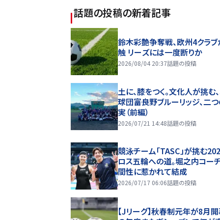
話題の投稿
の新着記事
鈴木彩艶争奪戦、欧州4クラブ
触 リーズには一度断りか
2026/08/04 20:37
話題の投稿
土に、膝をつく。文化人が挑む
球団――富良野ブルーリッジ、二
実（前編）
2026/07/21 14:48
話題の投稿
競泳チーム「TASC」が挑む20
ロス五輪への道。堀之内コー
間性に惹かれて結成
2026/07/17 06:06
話題の投稿
【Jリーグ】秋春制元年が8月開