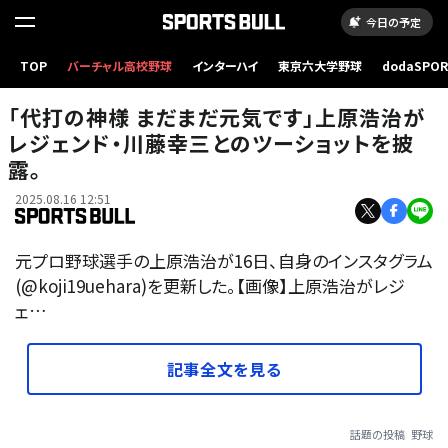
今日の予定
TOP
バーチャル高校野球
インターハイ
東京六大学野球
dodaSPO
（新しいタブ
「代打の神様 まだまだ元気です」上原浩治が
レジェンド・川藤幸三とのツーショットを披
露。
2025.08.16 12:51
元プロ野球選手の上原浩治が16日、自身のインスタグラム
(@koji19uehara)を更新した。【画像】上原浩治がレジ
ェ…
記事全文を見る
話題の投稿
野球