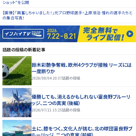
ショット"を公開
【画像】「興奮しちゃいました！」元プロ野球選手・上原浩治 憧れの選手たちと
の集合写真！
話題の投稿
の新着記事
鈴木彩艶争奪戦、欧州4クラブが接触 リーズには
一度断りか
2026/08/04 20:37
話題の投稿
優勝しても、消えるかもしれない――富良野ブルーリ
ッジ、二つの真実（後編）
2026/07/21 15:25
話題の投稿
土に、膝をつく。文化人が挑む、北の球団――富良野ブ
ルーリッジ、二つの真実（前編）