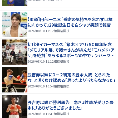
【柔道】阿部一二三「感謝の気持ちを忘れず目標
に向かって」29歳誕生日を白シャツ笑顔で報告
2026/08/10 11:12
相撲格闘技
初代タイガーマスク、「猪木×アリ」５０周年記念
「メモリアル展」で猪木さんが挑んだ「モハメド・ア
リ」を絶賛「あらゆるスポーツの中でナンバーワン
の存在」
2026/08/10 11:12
相撲格闘技
辰吉寿以輝に０－２判定の豊永太我「とられた
な」と潔く負け認める「思ったより当たらなかった」
2026/08/10 10:54
相撲格闘技
辰吉寿以輝が勝利報告 急きょ対戦が受けた豊
永に「ありがとうございました」
2026/08/10 10:47
相撲格闘技