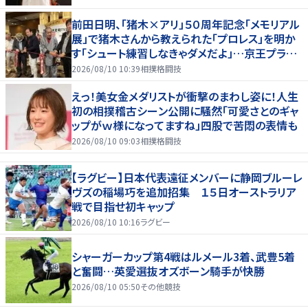
前田日明、「猪木×アリ」５０周年記念「メモリアル
展」で猪木さんから教えられた「プロレス」を明か
す「シュート練習しなきゃダメだよ」…京王プラザ
ホテルで３１日まで
2026/08/10 10:39
相撲格闘技
えっ！美女金メダリストが衝撃のまわし姿に！人生
初の相撲稽古シーン公開に騒然「可愛さとのギャ
ップがｗ様になってますね」四股で苦悶の表情も
2026/08/10 09:03
相撲格闘技
【ラグビー】日本代表遠征メンバーに静岡ブルーレ
ヴズの稲場巧を追加招集 １５日オーストラリア
戦で目指せ初キャップ
2026/08/10 10:16
ラグビー
シャーガーカップ第4戦はルメール3着、武豊5着
と奮闘…英愛選抜オズボーン騎手が快勝
2026/08/10 05:50
その他競技