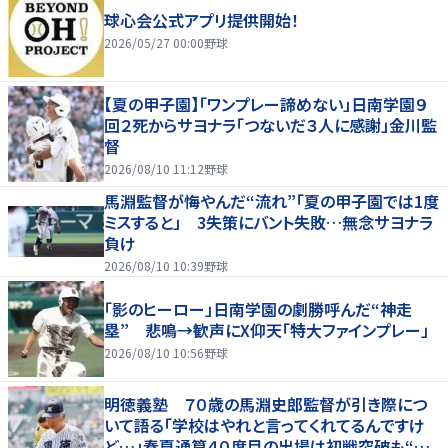
球心会公式アプリ提供開始！
2026/05/27 00:00
野球
【夏の甲子園】「ワンプレー諦めない」日南学園９
回２死からサヨナラ「つないだ３人に感謝」金川監
督
2026/08/10 11:12
野球
馬淵監督が悔やんだ“流れ”「夏の甲子園では1度
ミスすると」 3失策にバント失敗…無念サヨナラ
負け
2026/08/10 10:39
野球
「影のヒーロー」日南学園の劇勝呼んだ“神走
塁” 悲鳴→歓声にX仰天「特大ファインプレー」
2026/08/10 10:56
野球
明徳義塾 ７０歳の馬淵史郎監督が引き際につ
いて語る「学校はやれと言ってくれてるんですけ
ど…」春夏通算４０度目の出場は初戦突破も“馬