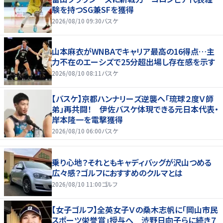
験を持つSG兼SFを獲得
2026/08/10 09:30
バスケ
山本麻衣がWNBAでキャリア最高の16得点…主
力不在のエーシズで25分超出場し存在感を示す
2026/08/10 08:11
バスケ
【バスケ】京都ハンナリーズ逆襲へ「琉球２度Ｖ師
弟」再共闘！ 伊佐バスケ体現できる元日本代表・
岸本隆一を電撃獲得
2026/08/10 06:00
バスケ
乗り心地？それともキャディバッグが沢山つめる
広々感？ゴルフにおすすめのクルマとは
2026/08/10 11:00
ゴルフ
【女子ゴルフ】全英女子Ｖの桑木志帆に「岡山市民
スポーツ栄誉賞」授与へ 渋野日向子らに続き７