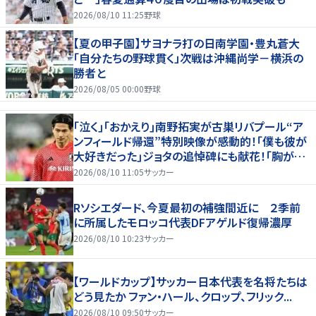
淵節”炸裂
2026/08/10 11:25
野球
【夏の甲子園】サヨナラ打の日南学園・豊丸蒼大
「自分たちの野球貫く」次戦は沖縄尚学－横浜の
勝者と
2026/08/05 00:00
野球
｢泣く｣｢おかえり｣南野拓実が古巣リバプール“ア
ンフィールド帰還”特別映像が感動的！｢僕も彼が
大好きだった｣ジョタの追悼碑にも献花！｢胸が熱
くなります…｣
2026/08/10 11:05
サッカー
Rソシエダード、今夏最初の補強間近に ２季前
に所属したモロッコ代表DFアゲルド復帰濃厚
2026/08/10 10:23
サッカー
【ワールドカップ】サッカー日本代表を名将たちは
どう見たか ファン・ハール、クロップ、フリック...
2026/08/10 09:50
サッカー