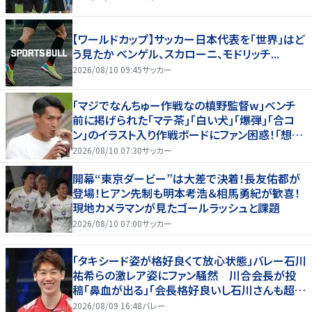
【ワールドカップ】サッカー日本代表を「世界」はど
う見たか ベンゲル、スカローニ、モドリッチ...
2026/08/10 09:45
サッカー
｢マジでなんちゅー作戦なの槙野監督w｣ベンチ
前に掲げられた｢マテ茶｣｢白い犬｣｢爆弾｣｢合コ
ン｣のイラスト入り作戦ボードにファン困惑！｢想像
よりデカくて吹いた｣
2026/08/10 07:30
サッカー
開幕“東京ダービー”は大差で決着！長友佑都が
登場！ヒアン先制も明本考浩＆相馬勇紀が歓喜！
現地カメラマンが見たゴールラッシュと課題
2026/08/10 07:00
サッカー
「タキシード姿が格好良くて放心状態」バレー石川
祐希らの激レア姿にファン騒然 川合会長が投
稿「鼻血が出る」「会長格好良いし石川さんも超格
好いい」
2026/08/09 16:48
バレー