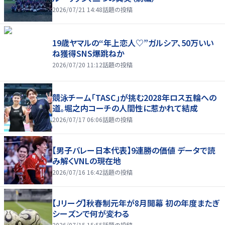
2026/07/21 14:48
話題の投稿
19歳ヤマルの“年上恋人♡”ガルシア、50万いい
ね獲得SNS爆跳ねか
2026/07/20 11:12
話題の投稿
競泳チーム「TASC」が挑む2028年ロス五輪への
道。堀之内コーチの人間性に惹かれて結成
2026/07/17 06:06
話題の投稿
【男子バレー日本代表】9連勝の価値 データで読
み解くVNLの現在地
2026/07/16 16:42
話題の投稿
【Jリーグ】秋春制元年が8月開幕 初の年度またぎ
シーズンで何が変わる
2026/07/15 15:55
話題の投稿