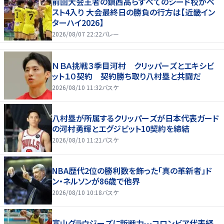
前回大会王者の鎮西高らすべてのシード校がベ
スト4入り 大会最終日の勝負の行方は【近畿イン
ターハイ2026】
2026/08/07 22:22
バレー
ＮＢＡ挑戦３季目河村 クリッパーズとエキシビ
ット１０契約 契約勝ち取り八村塁と共闘だ
2026/08/10 11:32
バスケ
八村塁が所属するクリッパーズが日本代表ガード
の河村勇輝とエグジビット10契約を締結
2026/08/10 11:21
バスケ
NBA歴代2位の勝利数を飾った「真の革新者」ド
ン・ネルソンが86歳で他界
2026/08/10 10:18
バスケ
富山グラウジーズに新戦力…コロンビア代表経