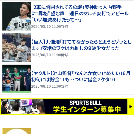
「2軍に幽閉されてるの謎」阪神助っ人内野手
に“昇格”望む声 連日のマルチ安打でアピール
「いい加減あげたって〜」
2026/08/10 11:00
野球
【巨人】丸佳浩「打ててなかったらと思うとゾッとし
ます」安堵のワケは丸推しの９歳少女だった
2026/08/10 11:00
野球
【ヤクルト】池山監督「なんとか食い止めたい」６月
初旬には貯金11も…ついに借金２ケタ10
2026/08/10 11:00
野球