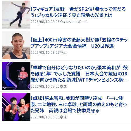
【フィギュア】友野一希がSP２位「幸せって何だろ
う」ジャカルタ遠征で見た現地の光景とは
2026/08/10 08:06
ウィンタースポーツ
【陸上】400ｍ障害の後藤大樹が銀「五輪のステッ
プアップ」アジア大会金候補 U20世界選
2026/08/10 08:07
陸上
「卓球で自分はどうなりたいのか」張本美和が“殻
を破る1年”で示した覚悟 日本大会で戴冠の18
歳が向かう新たな領域【WTTチャンピオンズ横浜
2026】
2026/08/10 07:00
卓球
【卓球】張本智和、美和が同時Ｖ達成 「一に健
康、二に勉強、三に卓球」と両親の教えのもと育っ
た兄妹 両親は会場で快挙見守る
2026/08/10 06:00
卓球