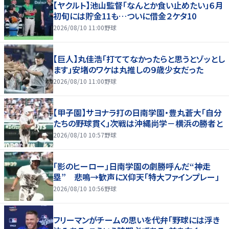
【ヤクルト】池山監督「なんとか食い止めたい」６月
初旬には貯金11も…ついに借金２ケタ10
2026/08/10 11:00
野球
【巨人】丸佳浩「打ててなかったらと思うとゾッとし
ます」安堵のワケは丸推しの９歳少女だった
2026/08/10 11:00
野球
【甲子園】サヨナラ打の日南学園・豊丸蒼大「自分
たちの野球貫く」次戦は沖縄尚学－横浜の勝者と
2026/08/10 10:57
野球
「影のヒーロー」日南学園の劇勝呼んだ“神走
塁” 悲鳴→歓声にX仰天「特大ファインプレー」
2026/08/10 10:56
野球
フリーマンがチームの思いを代弁「野球には浮き