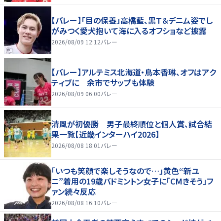
【バレー】「目の保養」高橋藍、黒Ｔ＆デニム姿でし
がみつく愛犬抱いて海に入るオフショなど披露
2026/08/09 12:12
バレー
【バレー】アルテミス北海道・鳥本香琳、オフはアク
ティブに 余市でサップも体験
2026/08/09 06:00
バレー
清風が初優勝 男子最終順位と個人賞、試合結
果一覧【近畿インターハイ2026】
2026/08/08 18:01
バレー
「いつも笑顔で楽しそうなので…」黄色“新ユ
ニ”着用の19歳バドミントン女子に「CMきそう」フ
ァン続々反応
2026/08/08 16:10
バレー