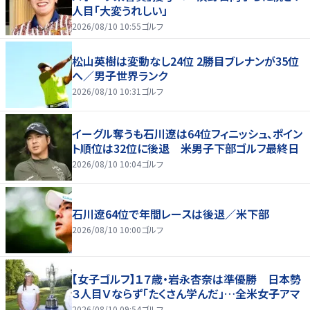
人目「大変うれしい」
2026/08/10 10:55
ゴルフ
松山英樹は変動なし24位 2勝目ブレナンが35位
へ／男子世界ランク
2026/08/10 10:31
ゴルフ
イーグル奪うも石川遼は64位フィニッシュ、ポイン
ト順位は32位に後退 米男子下部ゴルフ最終日
2026/08/10 10:04
ゴルフ
石川遼64位で年間レースは後退／米下部
2026/08/10 10:00
ゴルフ
【女子ゴルフ】１７歳・岩永杏奈は準優勝 日本勢
３人目Ｖならず「たくさん学んだ」…全米女子アマ
2026/08/10 09:54
ゴルフ