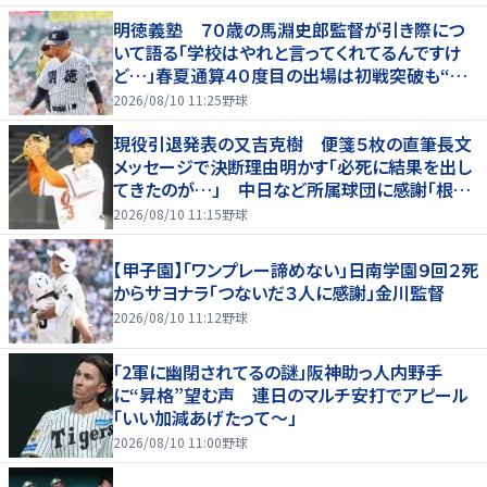
明徳義塾 ７０歳の馬淵史郎監督が引き際につ
いて語る「学校はやれと言ってくれてるんですけ
ど…」春夏通算４０度目の出場は初戦突破も“馬
淵節”炸裂
2026/08/10 11:25
野球
現役引退発表の又吉克樹 便箋５枚の直筆長文
メッセージで決断理由明かす「必死に結果を出し
てきたのが…」 中日など所属球団に感謝「根気
強く指導してもらった」
2026/08/10 11:15
野球
【甲子園】「ワンプレー諦めない」日南学園９回２死
からサヨナラ「つないだ３人に感謝」金川監督
2026/08/10 11:12
野球
「2軍に幽閉されてるの謎」阪神助っ人内野手
に“昇格”望む声 連日のマルチ安打でアピール
「いい加減あげたって〜」
2026/08/10 11:00
野球