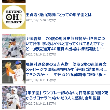
王貞治・栗山英樹にとっての甲子園とは
2026/06/15 00:00
野球
明徳義塾 ７０歳の馬淵史郎監督が引き際につ
いて語る「学校はやれと言ってくれてるんですけ
ど…」春夏通算４０度目の出場は初戦突破も“馬
淵節”炸裂
2026/08/10 11:25
野球
現役引退発表の又吉克樹 便箋５枚の直筆長文
メッセージで決断理由明かす「必死に結果を出し
てきたのが…」 中日など所属球団に感謝「根気
強く指導してもらった」
2026/08/10 11:15
野球
【甲子園】「ワンプレー諦めない」日南学園９回２死
からサヨナラ「つないだ３人に感謝」金川監督
2026/08/10 11:12
野球