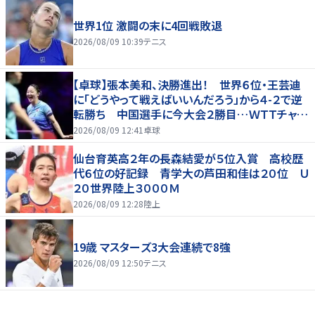
世界1位 激闘の末に4回戦敗退
2026/08/09 10:39
テニス
【卓球】張本美和、決勝進出！ 世界６位・王芸迪
に「どうやって戦えばいいんだろう」から４-２で逆
転勝ち 中国選手に今大会２勝目…ＷＴＴチャン
ピオンズ横浜
2026/08/09 12:41
卓球
仙台育英高２年の長森結愛が５位入賞 高校歴
代６位の好記録 青学大の芦田和佳は２０位 Ｕ
２０世界陸上３０００Ｍ
2026/08/09 12:28
陸上
19歳 マスターズ3大会連続で8強
2026/08/09 12:50
テニス