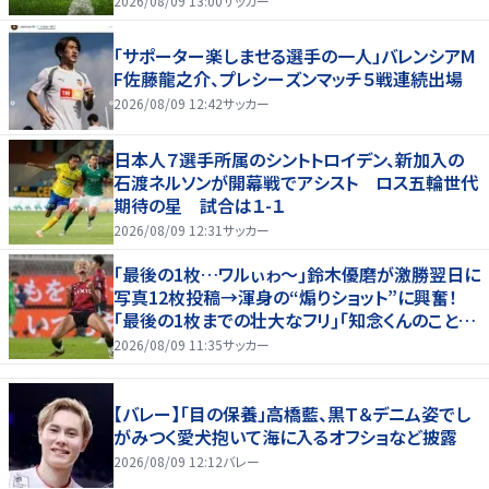
2026/08/09 13:00
サッカー
「サポーター楽しませる選手の一人」バレンシアM
F佐藤龍之介、プレシーズンマッチ５戦連続出場
2026/08/09 12:42
サッカー
日本人７選手所属のシントトロイデン、新加入の
石渡ネルソンが開幕戦でアシスト ロス五輪世代
期待の星 試合は１-１
2026/08/09 12:31
サッカー
｢最後の1枚…ワルぃゎ〜｣鈴木優磨が激勝翌日に
写真12枚投稿→渾身の“煽りショット”に興奮！
｢最後の1枚までの壮大なフリ｣｢知念くんのことど
んだけ好きなんよｗ｣
2026/08/09 11:35
サッカー
【バレー】「目の保養」高橋藍、黒Ｔ＆デニム姿でし
がみつく愛犬抱いて海に入るオフショなど披露
2026/08/09 12:12
バレー