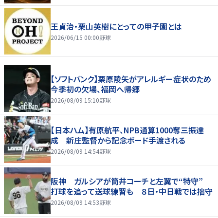
王貞治・栗山英樹にとっての甲子園とは
2026/06/15 00:00
野球
【ソフトバンク】栗原陵矢がアレルギー症状のため
今季初の欠場、福岡へ帰郷
2026/08/09 15:10
野球
【日本ハム】有原航平、NPB通算1000奪三振達
成 新庄監督から記念ボード手渡される
2026/08/09 14:54
野球
阪神 ガルシアが筒井コーチと左翼で“特守”
打球を追って送球練習も ８日・中日戦では拙守
2026/08/09 14:53
野球