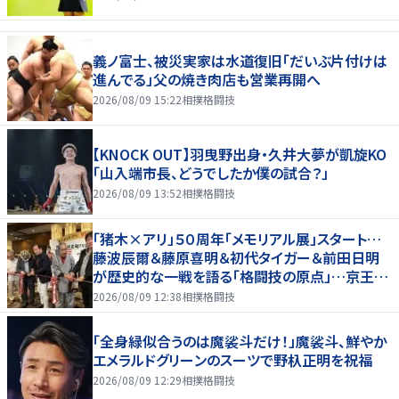
義ノ富士、被災実家は水道復旧「だいぶ片付けは
進んでる」父の焼き肉店も営業再開へ
2026/08/09 15:22
相撲格闘技
【KNOCK OUT】羽曳野出身・久井大夢が凱旋KO
「山入端市長、どうでしたか僕の試合？」
2026/08/09 13:52
相撲格闘技
「猪木×アリ」５０周年「メモリアル展」スタート…
藤波辰爾＆藤原喜明＆初代タイガー＆前田日明
が歴史的な一戦を語る「格闘技の原点」…京王プ
ラザホテルで３１日まで
2026/08/09 12:38
相撲格闘技
「全身緑似合うのは魔裟斗だけ！」魔裟斗、鮮やか
エメラルドグリーンのスーツで野杁正明を祝福
2026/08/09 12:29
相撲格闘技