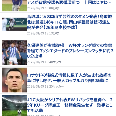
アスが背信投球も悪循環断つ 十回はヒヤヒヤ
もリード守る
2026/06/19 00:00
野球
鳥取城北ＶＳ岡山学芸館のスタメン発表！鳥取城
北は最速146キロ右腕、岡山学芸館は技巧派左
腕が先発【26年夏高校野球】
2026/08/09 13:13
野球
久保建英が実戦復帰 Ｗ杯オランダ戦での負傷
を経てＲソシエダードのプレシーズンマッチに約３
０分出場
2026/08/09 13:40
サッカー
ロナウドの結婚式情報に数千人が生まれ故郷の
島に押し寄せ、一般人カップル取り囲む騒動に
2026/08/09 13:25
サッカー
Ｊ１Ｃ大阪がシリア代表ＦＷサバックを獲得へ 2
5年Ｋリーグ得点王 移籍金発生せず 歌手とし
ても活動