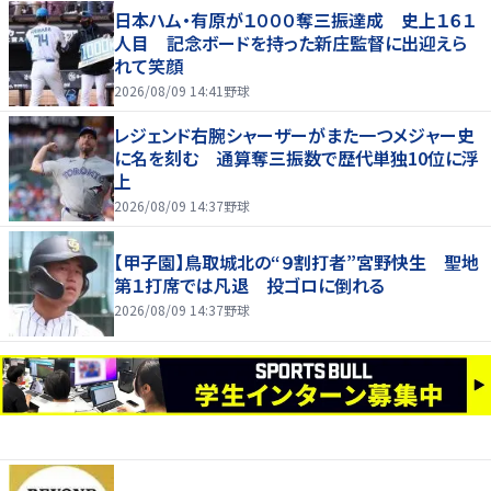
日本ハム・有原が１０００奪三振達成 史上１６１
人目 記念ボードを持った新庄監督に出迎えら
れて笑顔
2026/08/09 14:41
野球
レジェンド右腕シャーザーがまた一つメジャー史
に名を刻む 通算奪三振数で歴代単独10位に浮
上
2026/08/09 14:37
野球
【甲子園】鳥取城北の“９割打者”宮野快生 聖地
第１打席では凡退 投ゴロに倒れる
2026/08/09 14:37
野球