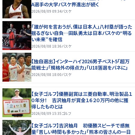
A選手の大学バスケ界進出が続く
2026/08/09 09:34
バスケ
「誰が何を言おうが、僕は日本人」八村塁が語った
揺るぎない自負…田臥勇太は日本バスケの“明る
い未来”を確信
2026/08/08 18:36
バスケ
【独自選出】インターハイ2026男子ベスト5「超万
能戦士」「規格外の得点力」「U18落選をバネに」
2026/08/08 18:00
バスケ
【女子ゴルフ】優勝副賞は三菱自動車、明治製品１
０年分！ 吉沢柚月が賞金１６２０万円の他に獲
得したものとは
2026/08/09 15:35
ゴルフ
【女子ゴルフ】吉沢柚月 初優勝スピーチで感無
量「苦しい時間も多かった」「熊本の皆さんの一日