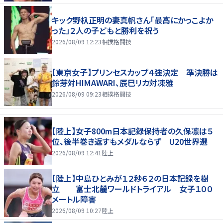
キック野杁正明の妻真帆さん「最高にかっこよか
った」２人の子どもと勝利を祝う
2026/08/09 12:23
相撲格闘技
【東京女子】プリンセスカップ４強決定 準決勝は
鈴芽対HIMAWARI、辰巳リカ対凍雅
2026/08/09 09:23
相撲格闘技
【陸上】女子800m日本記録保持者の久保凛は５
位、後半巻き返すもメダルならず U20世界選
2026/08/09 12:41
陸上
【陸上】中島ひとみが１２秒６２の日本記録を樹
立 富士北麓ワールドトライアル 女子１００
メートル障害
2026/08/09 10:27
陸上