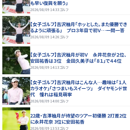
も早い復興を願う」
2026/08/09 14:33
ゴルフ
【女子ゴルフ】吉沢柚月「ホッとした。また優勝でき
るように頑張る」 プロ３年目で初Ｖ…一問一答
2026/08/09 14:26
ゴルフ
【女子ゴルフ】吉沢柚月が初Ｖ 永井花奈が２位、
安田祐香は３位 金田久美子は「８１」で４４位
2026/08/09 14:13
ゴルフ
【女子ゴルフ】吉沢柚月はこんな人…趣味は「１人
カラオケ」「さつまいもスイーツ」 ダイヤモンド世
代 憧れは稲見萌寧
2026/08/09 14:00
ゴルフ
22歳・吉澤柚月が待望のツアー初優勝 2打差2位
に永井花奈 3位に安田祐香
2026/08/09 13:53
ゴルフ