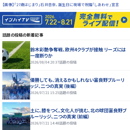
【画像】「27歳はじまり」石井杏奈、誕生日に現場で祝福「しあわせ」宣言
話題の投稿
の新着記事
鈴木彩艶争奪戦、欧州4クラブが接触 リーズには
一度断りか
2026/08/04 20:37
話題の投稿
優勝しても、消えるかもしれない――富良野ブルーリ
ッジ、二つの真実（後編）
2026/07/21 15:25
話題の投稿
土に、膝をつく。文化人が挑む、北の球団――富良野ブ
ルーリッジ、二つの真実（前編）
2026/07/21 14:48
話題の投稿