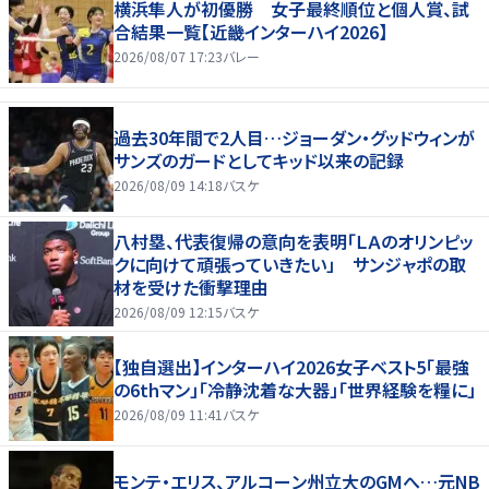
横浜隼人が初優勝 女子最終順位と個人賞、試
合結果一覧【近畿インターハイ2026】
2026/08/07 17:23
バレー
過去30年間で2人目…ジョーダン・グッドウィンが
サンズのガードとしてキッド以来の記録
2026/08/09 14:18
バスケ
八村塁、代表復帰の意向を表明「ＬＡのオリンピッ
クに向けて頑張っていきたい」 サンジャポの取
材を受けた衝撃理由
2026/08/09 12:15
バスケ
【独自選出】インターハイ2026女子ベスト5「最強
の6thマン」「冷静沈着な大器」「世界経験を糧に」
2026/08/09 11:41
バスケ
モンテ・エリス、アルコーン州立大のGMへ…元NB