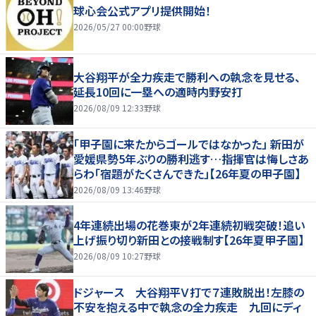
球心会公式アプリ提供開始！
2026/05/27 00:00
野球
大谷翔平が全力疾走で勝利への執念を見せる、
延長10回に一塁への適時内野安打
2026/08/09 12:33
野球
「甲子園に来たからゴールではなかった」 新田が
愛媛県勢5年ぶりの勝利逃す…指揮官は悔しさあ
らわ「宿題がたくさんできた」【26年夏の甲子園】
2026/08/09 13:46
野球
4年連続出場の花巻東が2年連続初戦突破！追い
上げ振り切り新田との接戦制す【26年夏甲子園】
2026/08/09 10:27
野球
ドジャース 大谷翔平Ｖ打で７連敗脱出！左膝の
不安を抱える中で執念の全力疾走 九回にディ