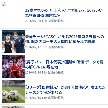
19歳ヤマルの“年上恋人♡”ガルシア、50万いい
ね獲得SNS爆跳ねか
2026/07/20 11:12
話題の投稿
競泳チーム「TASC」が挑む2028年ロス五輪への
道。堀之内コーチの人間性に惹かれて結成
2026/07/17 06:06
話題の投稿
【男子バレー日本代表】9連勝の価値 データで読
み解くVNLの現在地
2026/07/16 16:42
話題の投稿
【Jリーグ】秋春制元年が8月開幕 初の年度またぎ
シーズンで何が変わる
2026/07/15 15:55
話題の投稿