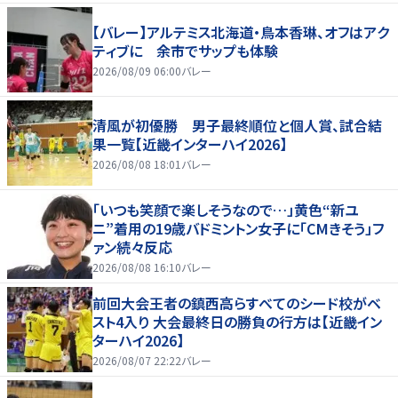
【バレー】アルテミス北海道・鳥本香琳、オフはアク
ティブに 余市でサップも体験
2026/08/09 06:00
バレー
清風が初優勝 男子最終順位と個人賞、試合結
果一覧【近畿インターハイ2026】
2026/08/08 18:01
バレー
「いつも笑顔で楽しそうなので…」黄色“新ユ
ニ”着用の19歳バドミントン女子に「CMきそう」フ
ァン続々反応
2026/08/08 16:10
バレー
前回大会王者の鎮西高らすべてのシード校がベ
スト4入り 大会最終日の勝負の行方は【近畿イン
ターハイ2026】
2026/08/07 22:22
バレー