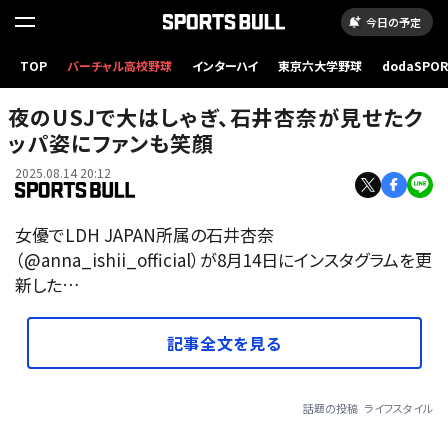
今日の予定
TOP
バーチャル高校野球
インターハイ
東京六大学野球
dodaSPO
（新しいタブ
夜のUSJで大はしゃぎ、石井杏奈が見せたク
ッパ姿にファンも笑顔
2025.08.14 20:12
女優でLDH JAPAN所属の石井杏奈
（@anna_ishii_official）が8月14日にインスタグラムを更
新した…
記事全文を見る
話題の投稿
ライフスタイル