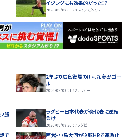
イジングにも効果的だった！？
2026/08/08 05:40
ライフスタイル
2年ぶり広島復帰の川村拓夢がゴー
ル
2026/08/08 21:52
サッカー
ラグビー日本代表が豪代表に逆転
で2勝
負け
2026/08/08 20:57
ラグビー
戦で
西武・小島大河が逆転HRで連敗止