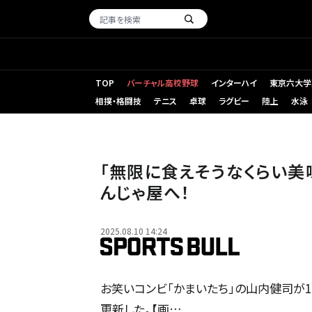
TOP
バーチャル高校野球
インターハイ
東京六大学
相撲・格闘技
テニス
卓球
ラグビー
陸上
水泳
「無限に食えそうなくらい美
んじゃ屋へ！
2025.08.10 14:24
お笑いコンビ「かまいたち」の山内健司が10日、
更新した。【画…