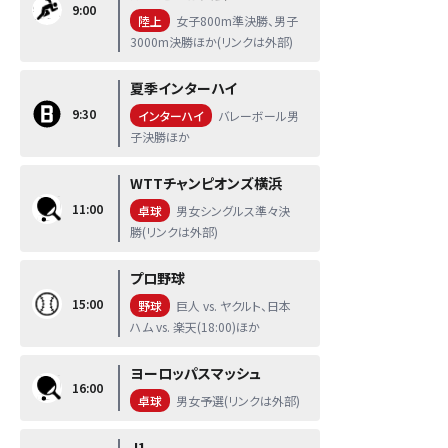
9:00
陸上
女子800m準決勝、男子
3000m決勝ほか(リンクは外部)
夏季インターハイ
9:30
インターハイ
バレーボール男
子決勝ほか
WTTチャンピオンズ横浜
11:00
卓球
男女シングルス準々決
勝(リンクは外部)
プロ野球
15:00
野球
巨人 vs. ヤクルト、日本
ハム vs. 楽天(18:00)ほか
ヨーロッパスマッシュ
16:00
卓球
男女予選(リンクは外部)
J1