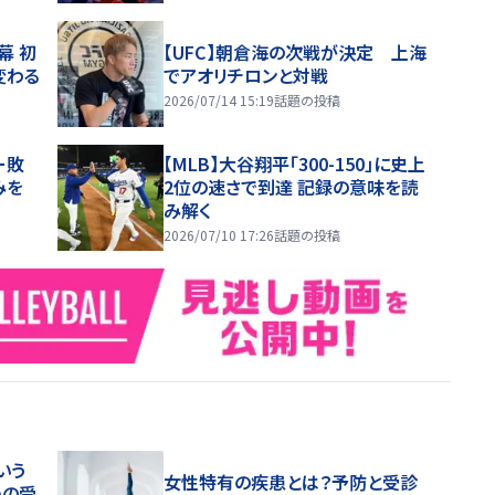
幕 初
【UFC】朝倉海の次戦が決定 上海
変わる
でアオリチロンと対戦
2026/07/14 15:19
話題の投稿
ー敗
【MLB】大谷翔平「300-150」に史上
みを
2位の速さで到達 記録の意味を読
み解く
2026/07/10 17:26
話題の投稿
いう
女性特有の疾患とは？予防と受診
めの受