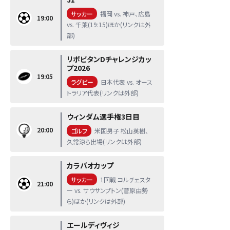
サッカー
福岡 vs. 神戸、広島
19:00
vs. 千葉(19:15)ほか(リンクは外
部)
リポビタンDチャレンジカッ
プ2026
19:05
ラグビー
日本代表 vs. オース
トラリア代表(リンクは外部)
ウィンダム選手権3日目
20:00
ゴルフ
米国男子 松山英樹、
久常涼ら出場(リンクは外部)
カラバオカップ
サッカー
1回戦 コルチェスタ
21:00
ー vs. サウサンプトン(菅原由勢
ら)ほか(リンクは外部)
エールディヴィジ