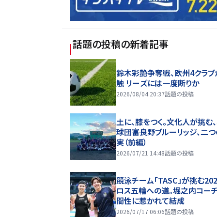
話題の投稿
の新着記事
鈴木彩艶争奪戦、欧州4クラブ
触 リーズには一度断りか
2026/08/04 20:37
話題の投稿
土に、膝をつく。文化人が挑む
球団――富良野ブルーリッジ、二
実（前編）
2026/07/21 14:48
話題の投稿
競泳チーム「TASC」が挑む20
ロス五輪への道。堀之内コー
間性に惹かれて結成
2026/07/17 06:06
話題の投稿