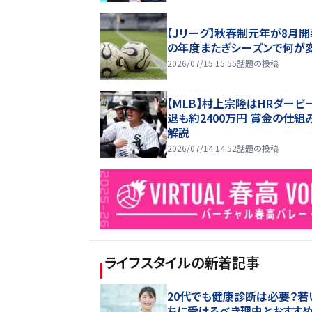
【Jリーグ】秋春制元年が8月開
の年度またぎシーズンで何が
2026/07/15 15:55
話題の投稿
【MLB】村上宗隆はHRダービ
退も約2400万円 賞金の仕組
解説
2026/07/14 14:52
話題の投稿
ライフスタイル
の新着記事
20代でも健康診断は必要？若
ちに受けるべき理由とおすす