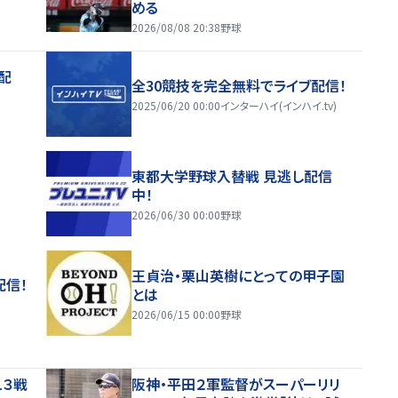
める
2026/08/08 20:38
野球
配
全30競技を完全無料でライブ配信！
2025/06/20 00:00
インターハイ(インハイ.tv)
東都大学野球入替戦 見逃し配信
中！
2026/06/30 00:00
野球
王貞治・栗山英樹にとっての甲子園
配信！
とは
2026/06/15 00:00
野球
１３戦
阪神・平田２軍監督がスーパーリリ