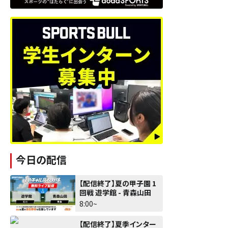
今日の配信
【配信終了】夏の甲子園 1
回戦 遊学館 - 青森山田
8:00~
【配信終了】夏季インター