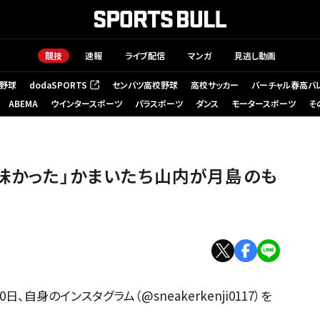
競技
速報
ライブ配信
マンガ
見逃し動画
野球
dodaSPORTS
センバツ高校野球
高校サッカー
バーチャル春高バ
（新しいタブで開く）
ABEMA
ウインタースポーツ
パラスポーツ
ダンス
モータースポーツ
そ
味かった」かまいたち山内が月島のも
自身のインスタグラム（@sneakerkenji0117）を