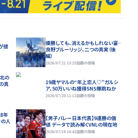
優勝しても、消えるかもしれない――富
が接
良野ブルーリッジ、二つの真実（後
編）
2026/07/21 15:25
話題の投稿
、北の
19歳ヤマルの“年上恋人♡”ガルシ
つの真
ア、50万いいね獲得SNS爆跳ねか
2026/07/20 11:12
話題の投稿
28年
【男子バレー日本代表】9連勝の価
チの人
値 データで読み解くVNLの現在地
2026/07/16 16:42
話題の投稿