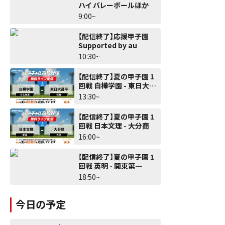
ハイ バレーボールほか
9:00~
【配信終了】応援甲子園
Supported by au
10:30~
【配信終了】夏の甲子園 1
回戦 白樺学園 - 東日大昌
平
13:30~
【配信終了】夏の甲子園 1
回戦 日本文理 - 大分商
16:00~
【配信終了】夏の甲子園 1
回戦 英明 - 関東第一
18:50~
今日の予定