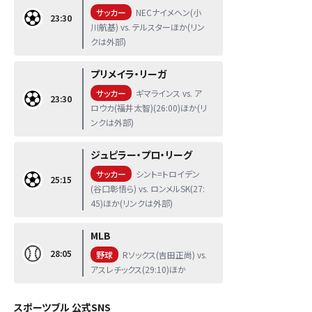
サッカー
NECナイメヘン(小
23:30
川航基) vs. テルスターほか(リン
クは外部)
プリメイラ・リーガ
サッカー
ギマラインス vs. ア
23:30
ロウカ(福井太智)(26:00)ほか(リ
ンクは外部)
ジュピラー・プロ・リーグ
サッカー
シント=トロイデン
25:15
(谷口彰悟ら) vs. ロンメルSK(27:
45)ほか(リンクは外部)
MLB
28:05
野球
Rソックス(吉田正尚) vs.
アスレチックス(29:10)ほか
スポーツブル 公式SNS