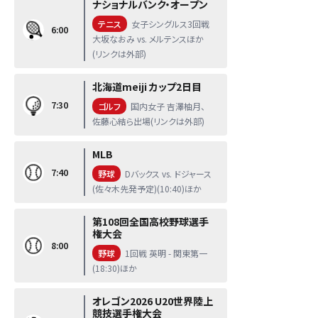
ナショナルバンク・オープン
テニス
女子シングルス3回戦
6:00
大坂なおみ vs. メルテンスほか
(リンクは外部)
北海道meiji カップ2日目
7:30
ゴルフ
国内女子 吉澤柚月、
佐藤心結ら出場(リンクは外部)
MLB
7:40
野球
Dバックス vs. ドジャース
(佐々木先発予定)(10:40)ほか
第108回全国高校野球選手
権大会
8:00
野球
1回戦 英明 - 関東第一
(18:30)ほか
オレゴン2026 U20世界陸上
競技選手権大会