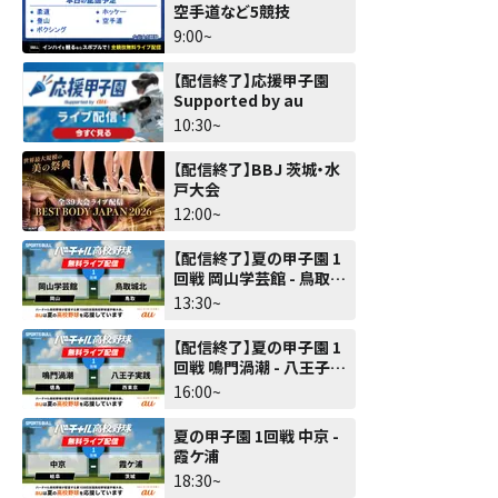
空手道など5競技
9:00~
【配信終了】応援甲子園
Supported by au
10:30~
【配信終了】BBJ 茨城・水
戸大会
12:00~
【配信終了】夏の甲子園 1
回戦 岡山学芸館 - 鳥取城
北
13:30~
【配信終了】夏の甲子園 1
回戦 鳴門渦潮 - 八王子実
践
16:00~
夏の甲子園 1回戦 中京 -
霞ケ浦
18:30~