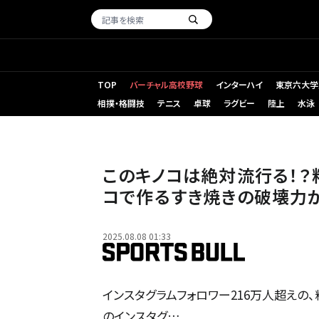
TOP
バーチャル高校野球
インターハイ
東京六大学
相撲・格闘技
テニス
卓球
ラグビー
陸上
水泳
このキノコは絶対流行る！？
コで作るすき焼きの破壊力
2025.08.08 01:33
インスタグラムフォロワー216万人超えの、料理
のインスタグ…