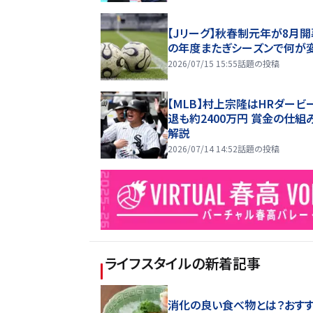
【Jリーグ】秋春制元年が8月開
の年度またぎシーズンで何が
2026/07/15 15:55
話題の投稿
【MLB】村上宗隆はHRダービ
退も約2400万円 賞金の仕組
解説
2026/07/14 14:52
話題の投稿
ライフスタイル
の新着記事
消化の良い食べ物とは？おす