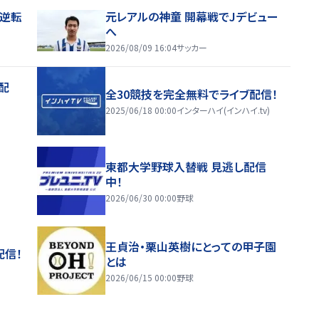
逆転
元レアルの神童 開幕戦でJデビュー
へ
2026/08/09 16:04
サッカー
配
全30競技を完全無料でライブ配信！
2025/06/18 00:00
インターハイ(インハイ.tv)
東都大学野球入替戦 見逃し配信
中！
2026/06/30 00:00
野球
王貞治・栗山英樹にとっての甲子園
配信！
とは
2026/06/15 00:00
野球