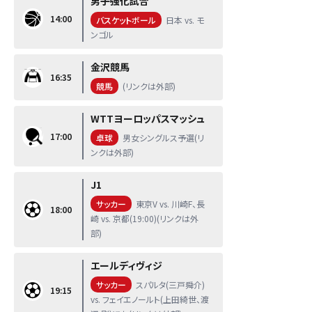
男子強化試合
14:00
バスケットボール
日本 vs. モ
ンゴル
金沢競馬
16:35
競馬
(リンクは外部)
WTTヨーロッパスマッシュ
17:00
卓球
男女シングルス予選(リ
ンクは外部)
J1
サッカー
東京V vs. 川崎F、長
18:00
崎 vs. 京都(19:00)(リンクは外
部)
エールディヴィジ
サッカー
スパルタ(三戸舜介)
19:15
vs. フェイエノールト(上田綺世、渡