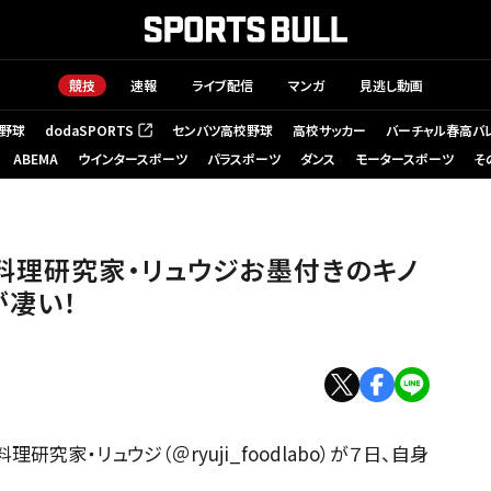
競技
速報
ライブ配信
マンガ
見逃し動画
野球
dodaSPORTS
センバツ高校野球
高校サッカー
バーチャル春高バ
（新しいタブで開く）
ABEMA
ウインタースポーツ
パラスポーツ
ダンス
モータースポーツ
そ
料理研究家・リュウジお墨付きのキノ
が凄い！
研究家・リュウジ（＠ryuji_foodlabo）が７日、自身