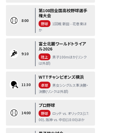
第108回全国高校野球選手
権大会
8:00
野球
1回戦 新田 - 花巻東ほ
か
富士北麓ワールドトライア
ル2026
9:10
陸上
男子100mほか(リンク
は外部)
WTTチャンピオンズ横浜
11:30
卓球
男女シングルス準決勝・
決勝(リンクは外部)
プロ野球
14:00
野球
ロッテ vs. オリックス(17:
00)、阪神 vs. 中日(18:00)ほか