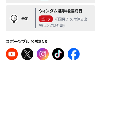
ウィンダム選手権最終日
未定
ゴルフ
米国男子 久常涼ら出
場(リンクは外部)
スポーツブル 公式SNS