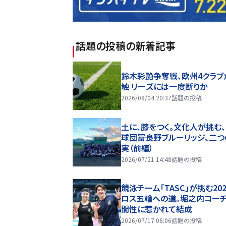
話題の投稿
の新着記事
鈴木彩艶争奪戦、欧州4クラブ
触 リーズには一度断りか
2026/08/04 20:37
話題の投稿
土に、膝をつく。文化人が挑む
球団――富良野ブルーリッジ、二
実（前編）
2026/07/21 14:48
話題の投稿
競泳チーム「TASC」が挑む20
ロス五輪への道。堀之内コー
間性に惹かれて結成
2026/07/17 06:06
話題の投稿