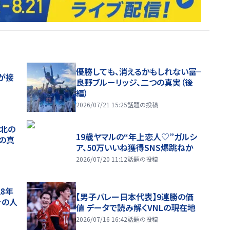
優勝しても、消えるかもしれない――富
が接
良野ブルーリッジ、二つの真実（後
編）
2026/07/21 15:25
話題の投稿
、北の
19歳ヤマルの“年上恋人♡”ガルシ
つの真
ア、50万いいね獲得SNS爆跳ねか
2026/07/20 11:12
話題の投稿
28年
【男子バレー日本代表】9連勝の価
チの人
値 データで読み解くVNLの現在地
2026/07/16 16:42
話題の投稿