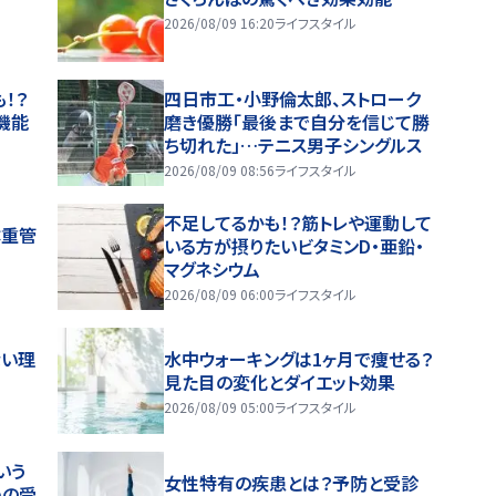
2026/08/09 16:20
ライフスタイル
！？
四日市工・小野倫太郎、ストローク
機能
磨き優勝「最後まで自分を信じて勝
ち切れた」…テニス男子シングルス
2026/08/09 08:56
ライフスタイル
不足してるかも！？筋トレや運動して
体重管
いる方が摂りたいビタミンD・亜鉛・
マグネシウム
2026/08/09 06:00
ライフスタイル
ない理
水中ウォーキングは1ヶ月で痩せる？
見た目の変化とダイエット効果
2026/08/09 05:00
ライフスタイル
いう
女性特有の疾患とは？予防と受診
めの受