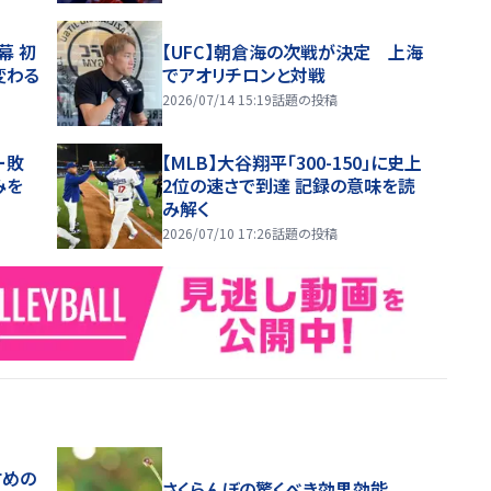
幕 初
【UFC】朝倉海の次戦が決定 上海
変わる
でアオリチロンと対戦
2026/07/14 15:19
話題の投稿
ー敗
【MLB】大谷翔平「300-150」に史上
みを
2位の速さで到達 記録の意味を読
み解く
2026/07/10 17:26
話題の投稿
すめの
さくらんぼの驚くべき効果効能