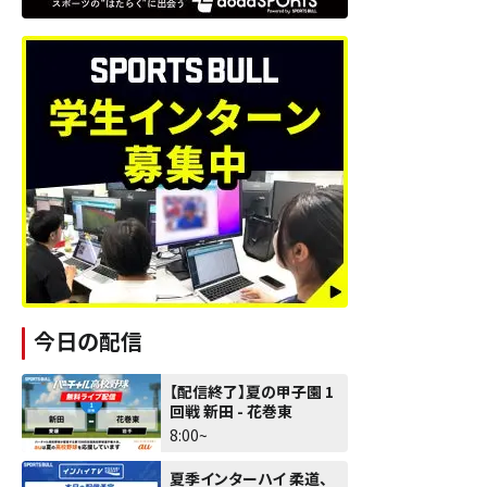
今日の配信
【配信終了】夏の甲子園 1
回戦 新田 - 花巻東
8:00~
夏季インターハイ 柔道、