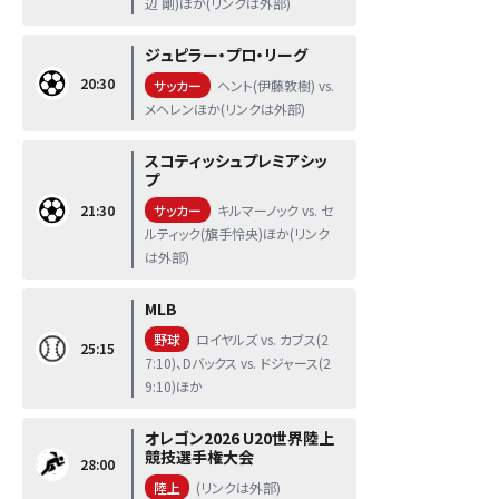
辺 剛)ほか(リンクは外部)
ジュピラー・プロ・リーグ
20:30
サッカー
ヘント(伊藤敦樹) vs.
メヘレンほか(リンクは外部)
スコティッシュプレミアシッ
プ
21:30
サッカー
キルマーノック vs. セ
ルティック(旗手怜央)ほか(リンク
は外部)
MLB
野球
ロイヤルズ vs. カブス(2
25:15
7:10)、Dバックス vs. ドジャース(2
9:10)ほか
オレゴン2026 U20世界陸上
競技選手権大会
28:00
陸上
(リンクは外部)