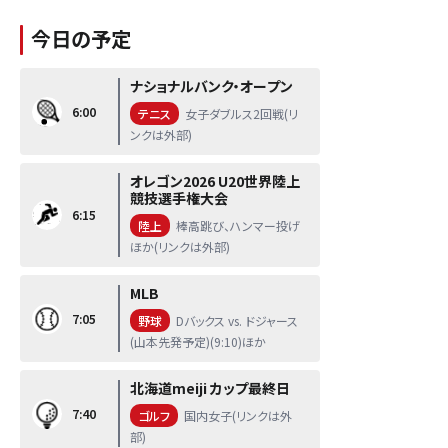
今日の予定
ナショナルバンク・オープン
6:00
テニス
女子ダブルス2回戦(リ
ンクは外部)
オレゴン2026 U20世界陸上
競技選手権大会
6:15
陸上
棒高跳び、ハンマー投げ
ほか(リンクは外部)
MLB
7:05
野球
Dバックス vs. ドジャース
(山本先発予定)(9:10)ほか
北海道meiji カップ最終日
7:40
ゴルフ
国内女子(リンクは外
部)