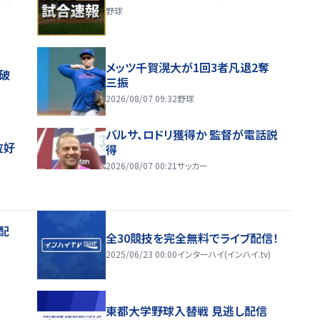
野球
メッツ千賀滉大が1回3者凡退2奪
破
三振
2026/08/07 09:32
野球
バルサ、ロドリ獲得か 監督が電話説
位好
得
2026/08/07 00:21
サッカー
配
全30競技を完全無料でライブ配信！
2025/06/23 00:00
インターハイ(インハイ.tv)
東都大学野球入替戦 見逃し配信