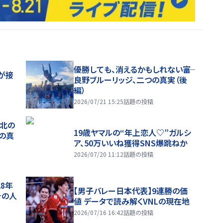
優勝しても、消えるかもしれない――富
が接
良野ブルーリッジ、二つの真実（後
編）
2026/07/21 15:25
話題の投稿
、北の
19歳ヤマルの“年上恋人♡”ガルシ
つの真
ア、50万いいね獲得SNS爆跳ねか
2026/07/20 11:12
話題の投稿
28年
【男子バレー日本代表】9連勝の価
チの人
値 データで読み解くVNLの現在地
2026/07/16 16:42
話題の投稿