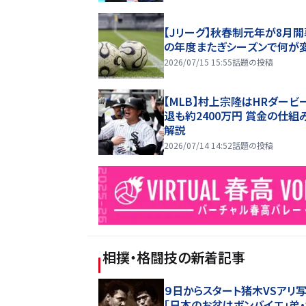
【Jリーグ】秋春制元年が8月開
の年度またぎシーズンで何が
2026/07/15 15:55
話題の投稿
【MLB】村上宗隆はHRダービ
退も約2400万円 賞金の仕組
解説
2026/07/14 14:52
話題の投稿
相撲・格闘技
の新着記事
９日からスタート猪木VSアリ
「日本のお盆はボンバイエ」弟