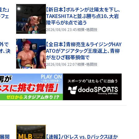
見た」
【新日本】ボルチンが辻陽太を下し、
レフェ
TAKESHITAと並ぶ勝ち点10、大岩
陵平らが8点で追う
2026/08/06 23:45
相撲・格闘技
以外で
【全日本】青柳亮生＆ライジングHAY
オ、決
ATOがアジアタッグ王座返上、青柳
が左ひざ靱帯損傷で
2026/08/06 22:07
相撲・格闘技
舗展開
【速報】パドレス vs. Dバックスほか