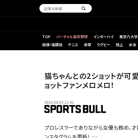
TOP
バーチャル高校野球
インターハイ
東京六大学
相撲・格闘技
テニス
卓球
ラグビー
陸上
水泳
猫ちゃんとの2ショットが可
ョットファンメロメロ！
2025.08.03 12:41
プロレスラーでありながら女優も務め、才能を
ンスタグラムを更新し…