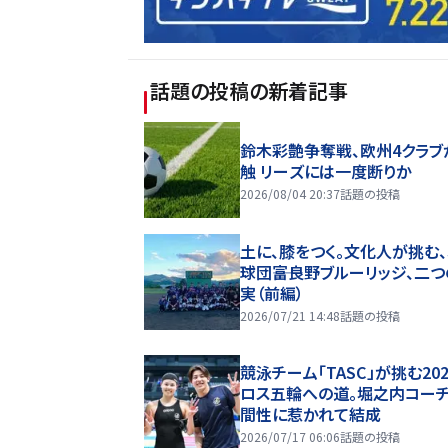
話題の投稿
の新着記事
鈴木彩艶争奪戦、欧州4クラブ
触 リーズには一度断りか
2026/08/04 20:37
話題の投稿
土に、膝をつく。文化人が挑む
球団――富良野ブルーリッジ、二
実（前編）
2026/07/21 14:48
話題の投稿
競泳チーム「TASC」が挑む20
ロス五輪への道。堀之内コー
間性に惹かれて結成
2026/07/17 06:06
話題の投稿