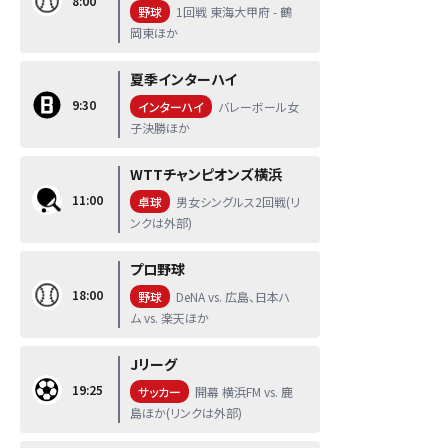
8:00
野球
1回戦 東海大甲府 - 鶴
岡東ほか
夏季インターハイ
9:30
インターハイ
バレーボール女
子決勝ほか
WTTチャンピオンズ横浜
11:00
卓球
男女シングルス2回戦(リ
ンクは外部)
プロ野球
18:00
野球
DeNA vs. 広島、日本ハ
ム vs. 楽天ほか
Jリーグ
19:25
サッカー
開幕 横浜FM vs. 鹿
島ほか(リンクは外部)