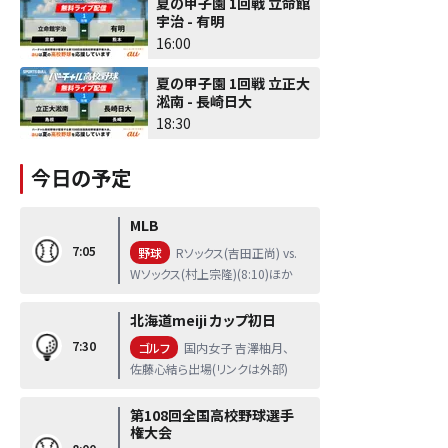
夏の甲子園 1回戦 立命館
宇治 - 有明
16:00
夏の甲子園 1回戦 立正大
淞南 - 長崎日大
18:30
今日の予定
MLB
7:05
野球
Rソックス(吉田正尚) vs.
Wソックス(村上宗隆)(8:10)ほか
北海道meiji カップ初日
7:30
ゴルフ
国内女子 吉澤柚月、
佐藤心結ら出場(リンクは外部)
第108回全国高校野球選手
権大会