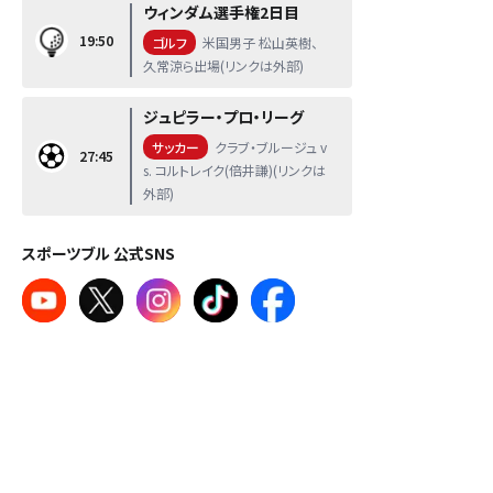
ウィンダム選手権2日目
19:50
ゴルフ
米国男子 松山英樹、
久常涼ら出場(リンクは外部)
ジュピラー・プロ・リーグ
サッカー
クラブ・ブルージュ v
27:45
s. コルトレイク(倍井謙)(リンクは
外部)
スポーツブル 公式SNS