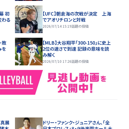
幕 初
【UFC】朝倉海の次戦が決定 上海
変わる
でアオリチロンと対戦
2026/07/14 15:19
話題の投稿
ー敗
【MLB】大谷翔平「300-150」に史上
みを
2位の速さで到達 記録の意味を読
み解く
2026/07/10 17:26
話題の投稿
写真展
ドリー・ファンク・ジュニアさん、「全
・猪木
日本プロレス」８・９後楽園ホール大