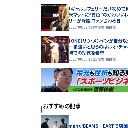
「ギャルレフェリーだ」「初めて
米マットに“異色”のかわいい
リーが降臨 ファンざわめき
2026/08/07 08:09
相撲・格闘技
【ONE】リウ・メンヤンが自分
一番強いと思うのはルオ・チャ
勝での対戦を希望
2026/08/06 23:21
相撲・格闘技
おすすめの記事
mghがBEAMS HEARTで店