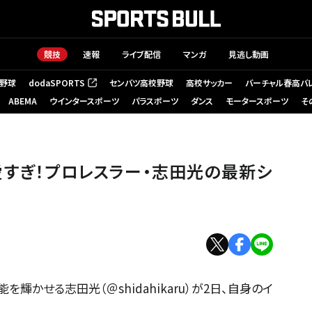
競技
速報
ライブ配信
マンガ
見逃し動画
野球
dodaSPORTS
センバツ高校野球
高校サッカー
バーチャル春高バ
（新しいタブで開く）
ABEMA
ウインタースポーツ
パラスポーツ
ダンス
モータースポーツ
そ
愛すぎ！プロレスラー・志田光の最新シ
輝かせる志田光（＠shidahikaru）が2日、自身のイ