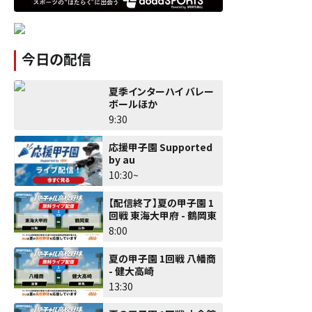
今日の配信
夏季インターハイ バレー
ボールほか
9:30
応援甲子園 Supported
by au
10:30~
【配信終了】夏の甲子園 1
回戦 東海大甲府 - 鶴岡東
8:00
夏の甲子園 1回戦 八幡商
- 健大高崎
13:30