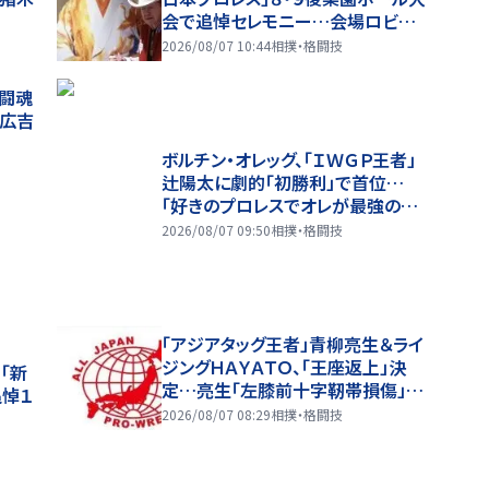
会で追悼セレモニー…会場ロビー
に献花台を設置
2026/08/07 10:44
相撲・格闘技
る闘魂
山広吉
ボルチン・オレッグ、「ＩＷＧＰ王者」
辻陽太に劇的「初勝利」で首位…
「好きのプロレスでオレが最強の選
手になりたいから！」…８・６後楽園
2026/08/07 09:50
相撲・格闘技
全成績
「アジアタッグ王者」青柳亮生＆ライ
ジングＨＡＹＡＴＯ、「王座返上」決
「新
定…亮生「左膝前十字靭帯損傷」欠
追悼１
場で
2026/08/07 08:29
相撲・格闘技