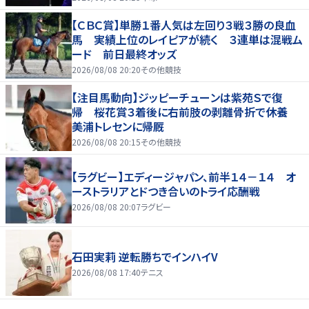
【ＣＢＣ賞】単勝１番人気は左回り３戦３勝の良血
馬 実績上位のレイピアが続く ３連単は混戦ム
ード 前日最終オッズ
2026/08/08 20:20
その他競技
【注目馬動向】ジッピーチューンは紫苑Ｓで復
帰 桜花賞３着後に右前肢の剥離骨折で休養
美浦トレセンに帰厩
2026/08/08 20:15
その他競技
【ラグビー】エディージャパン、前半１４－１４ オ
ーストラリアとドつき合いのトライ応酬戦
2026/08/08 20:07
ラグビー
石田実莉 逆転勝ちでインハイV
2026/08/08 17:40
テニス