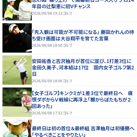
年目の辻梨恵に初Vチャンス
2026/08/08 19:23
ゴルフ
「先入観は可能が不可能になる」 藤田かれんの待
ち受け画面は大谷翔平を育てた言葉
2026/08/08 18:50
ゴルフ
安田祐香と吉沢柚月が首位に並び、1打差3位に
金田久美子、河本結は17位 国内女子ゴルフ第2
日
2026/08/08 18:06
ゴルフ
【女子ゴルフ】キンクミが１差３位で最終日へ 痛
恨ダボからＶ戦線に再浮上「棚からぼたもちが２
回あった」
2026/08/08 17:52
ゴルフ
最終日は初の首位＆最終組 吉澤柚月は初優勝へ
「やるべきことをやりたい」