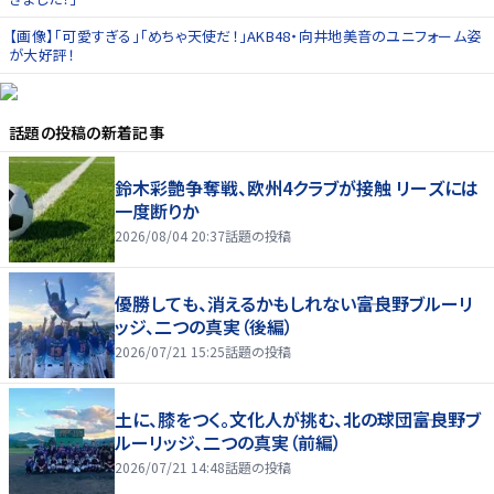
【画像】「可愛すぎる」「めちゃ天使だ！」AKB48・向井地美音のユニフォーム姿
が大好評！
話題の投稿
の新着記事
鈴木彩艶争奪戦、欧州4クラブが接触 リーズには
一度断りか
2026/08/04 20:37
話題の投稿
優勝しても、消えるかもしれない――富良野ブルーリ
ッジ、二つの真実（後編）
2026/07/21 15:25
話題の投稿
土に、膝をつく。文化人が挑む、北の球団――富良野ブ
ルーリッジ、二つの真実（前編）
2026/07/21 14:48
話題の投稿