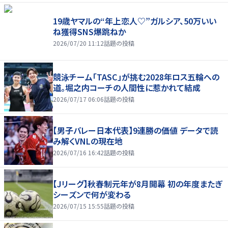
19歳ヤマルの“年上恋人♡”ガルシア、50万いい
ね獲得SNS爆跳ねか
2026/07/20 11:12
話題の投稿
競泳チーム「TASC」が挑む2028年ロス五輪への
道。堀之内コーチの人間性に惹かれて結成
2026/07/17 06:06
話題の投稿
【男子バレー日本代表】9連勝の価値 データで読
み解くVNLの現在地
2026/07/16 16:42
話題の投稿
【Jリーグ】秋春制元年が8月開幕 初の年度またぎ
シーズンで何が変わる
2026/07/15 15:55
話題の投稿