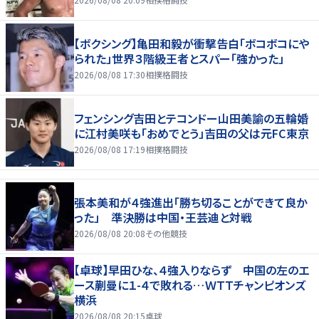
【ボクシング】亀田和毅が衝撃告白「ボコボコにや
られた」世界３階級王者とスパー「強かった」
2026/08/08 17:30
相撲格闘技
フェンシング吉田とテコンドー山田美諭の五輪婚
に江村美咲も「おめでとう」吉田の父は元FC東京
2026/08/08 17:19
相撲格闘技
張本美和が４強進出「勝ち切ることができて良か
った」 準決勝は中国・王芸迪と対戦
2026/08/08 20:08
その他競技
【卓球】早田ひな、４強入りならず 中国の左のエ
ース蒯曼に１-４で敗れる…ＷＴＴチャンピオンズ
横浜
2026/08/08 20:15
卓球