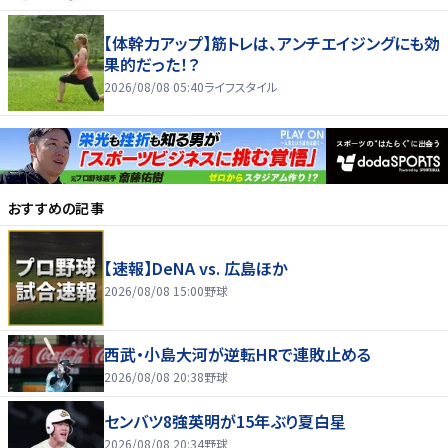
【体幹力アップ】筋トレは、アンチエイジングにも効
果的だった！？
2026/08/08 05:40
ライフスタイル
おすすめの記事
【速報】DeNA vs. 広島ほか
2026/08/08 15:00
野球
西武・小島大河が逆転HRで連敗止める
2026/08/08 20:38
野球
センバツ8強英明が15年ぶり夏白星
2026/08/08 20:34
野球