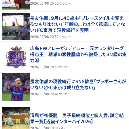
2026/08/08 20:52
サッカー
長友佑都、９月に４０歳も「プレースタイルを変え
るつもりはない」「年齢のことは全く意識していな
い」ＦＣ東京で現役続行を表明
2026/08/08 20:52
サッカー
広島ＦＷアレーがＪデビュー 元オランダリーグ
得点王 精巣の悪性腫瘍から復帰した３２歳の実
力派
2026/08/08 20:50
サッカー
長友佑都の現役続行にSNS歓喜「ブラボーさんが
いないとFC東京は成り立たない」
2026/08/08 20:41
サッカー
清風が初優勝 男子最終順位と個人賞、試合結
果一覧【近畿インターハイ2026】
2026/08/08 18:01
バレー