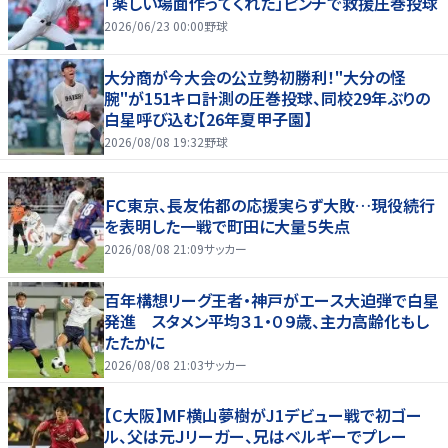
「楽しい場面作ってくれた」ピンチで救援圧巻投球
2026/06/23 00:00
野球
大分商が今大会の公立勢初勝利！"大分の怪
腕"が151キロ計測の圧巻投球、同校29年ぶりの
白星呼び込む【26年夏甲子園】
2026/08/08 19:32
野球
ＦＣ東京、長友佑都の応援実らず大敗…現役続行
を表明した一戦で町田に大量５失点
2026/08/08 21:09
サッカー
百年構想リーグ王者・神戸がエース大迫弾で白星
発進 スタメン平均３１・０９歳、主力高齢化もし
たたかに
2026/08/08 21:03
サッカー
【C大阪】MF横山夢樹がJ1デビュー戦で初ゴー
ル、父は元Ｊリーガー、兄はベルギーでプレー