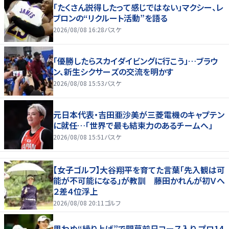
「たくさん説得したって感じではない」マクシー、レ
ブロンの“リクルート活動”を語る
2026/08/08 16:28
バスケ
「優勝したらスカイダイビングに行こう」…ブラウ
ン、新生シクサーズの交流を明かす
2026/08/08 15:53
バスケ
元日本代表・吉田亜沙美が三菱電機のキャプテン
に就任…「世界で最も結束力のあるチームへ」
2026/08/08 15:51
バスケ
【女子ゴルフ】大谷翔平を育てた言葉「先入観は可
能が不可能になる」が教訓 藤田かれんが初Ｖへ
２差４位浮上
2026/08/08 20:11
ゴルフ
思わぬ“繰り上げ”で開幕前日コース入り プロ14