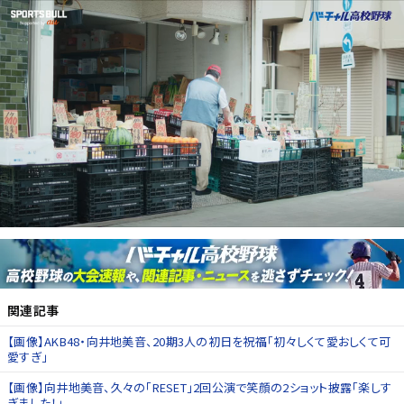
関連記事
【画像】AKB48・向井地美音、20期3人の初日を祝福「初々しくて愛おしくて可
愛すぎ」
【画像】向井地美音、久々の「RESET」2回公演で笑顔の2ショット披露「楽しす
ぎました！」