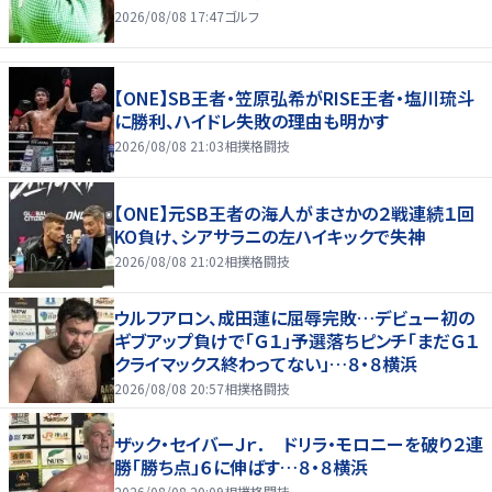
2026/08/08 17:47
ゴルフ
【ONE】SB王者・笠原弘希がRISE王者・塩川琉斗
に勝利、ハイドレ失敗の理由も明かす
2026/08/08 21:03
相撲格闘技
【ONE】元SB王者の海人がまさかの２戦連続１回
KO負け、シアサラニの左ハイキックで失神
2026/08/08 21:02
相撲格闘技
ウルフアロン、成田蓮に屈辱完敗…デビュー初の
ギブアップ負けで「Ｇ１」予選落ちピンチ「まだＧ１
クライマックス終わってない」…８・８横浜
2026/08/08 20:57
相撲格闘技
ザック・セイバーＪｒ． ドリラ・モロニーを破り２連
勝「勝ち点」６に伸ばす…８・８横浜
2026/08/08 20:09
相撲格闘技