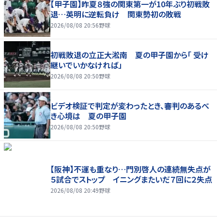
【甲子園】昨夏８強の関東第一が10年ぶり初戦敗
退…英明に逆転負け 関東勢初の敗戦
2026/08/08 20:56
野球
初戦敗退の立正大淞南 夏の甲子園から「 受け
継いでいかなければ」
2026/08/08 20:50
野球
ビデオ検証で判定が変わったとき、審判のあるべ
き心境は 夏の甲子園
2026/08/08 20:50
野球
【阪神】不運も重なり…門別啓人の連続無失点が
５試合でストップ イニングまたいだ７回に２失点
2026/08/08 20:49
野球