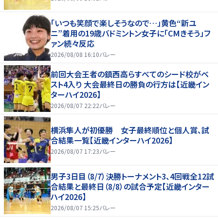
「いつも笑顔で楽しそうなので…」黄色“新ユ
ニ”着用の19歳バドミントン女子に「CMきそう」フ
ァン続々反応
2026/08/08 16:10
バレー
前回大会王者の鎮西高らすべてのシード校がベ
スト4入り 大会最終日の勝負の行方は【近畿イン
ターハイ2026】
2026/08/07 22:22
バレー
横浜隼人が初優勝 女子最終順位と個人賞、試
合結果一覧【近畿インターハイ2026】
2026/08/07 17:23
バレー
男子3日目（8/7）決勝トーナメント3、4回戦全12試
合結果と最終日（8/8）の試合予定【近畿インター
ハイ2026】
2026/08/07 15:25
バレー