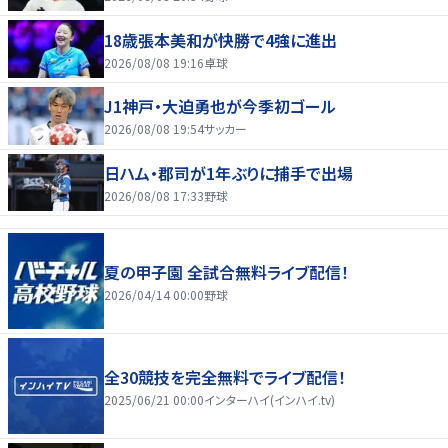
18歳張本美和が快勝で4強に進出
2026/08/08 19:16
卓球
J1神戸・大迫勇也が今季初ゴール
2026/08/08 19:54
サッカー
日ハム・郡司が1年ぶりに捕手で出場
2026/08/08 17:33
野球
夏の甲子園 全試合無料ライブ配信！
2026/04/14 00:00
野球
全30競技を完全無料でライブ配信！
2025/06/21 00:00
インターハイ(インハイ.tv)