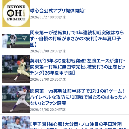
球心会公式アプリ提供開始！
2026/05/27 00:00
野球
関東第一が逆転負けで3年連続初戦突破はなら
ず…自慢の打線がまさかの3安打【26年夏甲子
園】
2026/08/08 20:37
野球
英明が15年ぶり夏初戦突破！左腕エースが強打・
関東第一打線に無四球完投、被安打3の圧巻ピッ
チング【26年夏甲子園】
2026/08/08 20:35
野球
関東第一vs英明は前半終了で1対1の好ゲーム！
ハイレベルな攻防に「1回戦で当たるのはもったい
ない」とファン感嘆
2026/08/08 20:04
野球
【甲子園】強心臓！大分商・プロ注目の平田玲翔