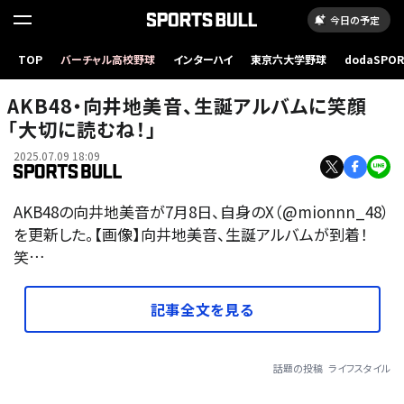
今日の予定
TOP
バーチャル高校野球
インターハイ
東京六大学野球
dodaSPO
（新しいタブ
AKB48・向井地美音、生誕アルバムに笑顔
「大切に読むね！」
2025.07.09 18:09
AKB48の向井地美音が7月8日、自身のX（@mionnn_48）
を更新した。【画像】向井地美音、生誕アルバムが到着！
笑…
記事全文を見る
話題の投稿
ライフスタイル