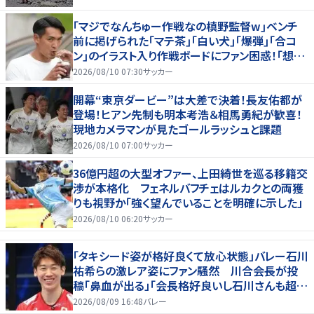
｢マジでなんちゅー作戦なの槙野監督w｣ベンチ
前に掲げられた｢マテ茶｣｢白い犬｣｢爆弾｣｢合コ
ン｣のイラスト入り作戦ボードにファン困惑！｢想像
よりデカくて吹いた｣
2026/08/10 07:30
サッカー
開幕“東京ダービー”は大差で決着！長友佑都が
登場！ヒアン先制も明本考浩＆相馬勇紀が歓喜！
現地カメラマンが見たゴールラッシュと課題
2026/08/10 07:00
サッカー
36億円超の大型オファー、上田綺世を巡る移籍交
渉が本格化 フェネルバフチェはルカクとの両獲
りも視野か「強く望んでいることを明確に示した」
2026/08/10 06:20
サッカー
「タキシード姿が格好良くて放心状態」バレー石川
祐希らの激レア姿にファン騒然 川合会長が投
稿「鼻血が出る」「会長格好良いし石川さんも超格
好いい」
2026/08/09 16:48
バレー