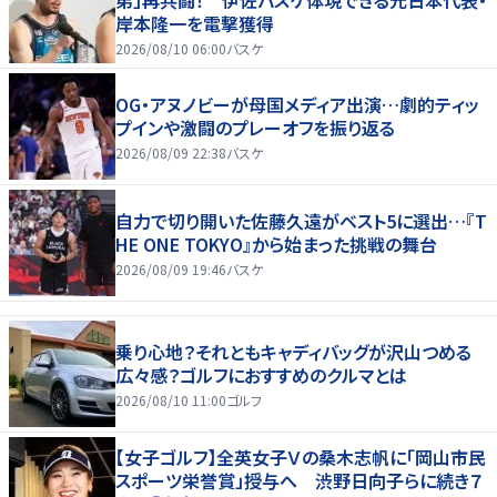
岸本隆一を電撃獲得
2026/08/10 06:00
バスケ
OG・アヌノビーが母国メディア出演…劇的ティッ
プインや激闘のプレーオフを振り返る
2026/08/09 22:38
バスケ
自力で切り開いた佐藤久遠がベスト5に選出…『T
HE ONE TOKYO』から始まった挑戦の舞台
2026/08/09 19:46
バスケ
乗り心地？それともキャディバッグが沢山つめる
広々感？ゴルフにおすすめのクルマとは
2026/08/10 11:00
ゴルフ
【女子ゴルフ】全英女子Ｖの桑木志帆に「岡山市民
スポーツ栄誉賞」授与へ 渋野日向子らに続き７