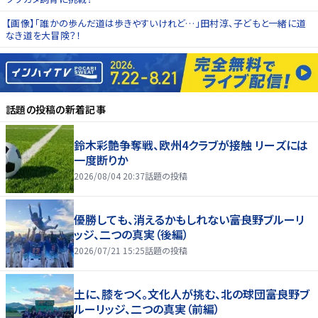
【画像】「誰かの歩んだ道は歩きやすいけれど…」田村淳、子どもと一緒に道
なき道を大冒険？！
話題の投稿
の新着記事
鈴木彩艶争奪戦、欧州4クラブが接触 リーズには
一度断りか
2026/08/04 20:37
話題の投稿
優勝しても、消えるかもしれない――富良野ブルーリ
ッジ、二つの真実（後編）
2026/07/21 15:25
話題の投稿
土に、膝をつく。文化人が挑む、北の球団――富良野ブ
ルーリッジ、二つの真実（前編）