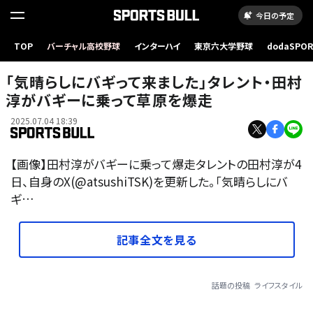
今日の予定
TOP
バーチャル高校野球
インターハイ
東京六大学野球
dodaSPO
（新しいタブ
「気晴らしにバギって来ました」タレント・田村
淳がバギーに乗って草原を爆走
2025.07.04 18:39
【画像】田村淳がバギーに乗って爆走タレントの田村淳が4
日、自身のX(@atsushiTSK)を更新した。「気晴らしにバ
ギ…
記事全文を見る
話題の投稿
ライフスタイル