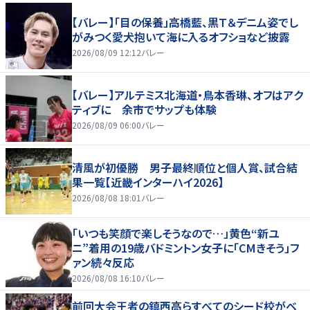
【バレー】「目の保養」高橋藍、黒Ｔ＆デニム姿でし
がみつく愛犬抱いて海に入るオフショなど披露
2026/08/09 12:12
バレー
【バレー】アルテミス北海道・鳥本香琳、オフはアク
ティブに 余市でサップも体験
2026/08/09 06:00
バレー
清風が初優勝 男子最終順位と個人賞、試合結
果一覧【近畿インターハイ2026】
2026/08/08 18:01
バレー
「いつも笑顔で楽しそうなので…」黄色“新ユ
ニ”着用の19歳バドミントン女子に「CMきそう」フ
ァン続々反応
2026/08/08 16:10
バレー
前回大会王者の鎮西高らすべてのシード校がベ