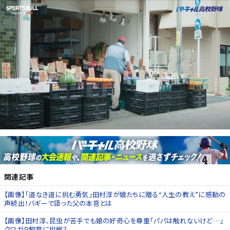
関連記事
【画像】「道なき道に挑む勇気」田村淳が娘たちに贈る“人生の教え”に感動の
声続出！バギーで語った父の本音とは
【画像】田村淳、昆虫が苦手でも娘の好奇心を尊重「パパは触れないけど…」
クワガタ飼育に挑戦？