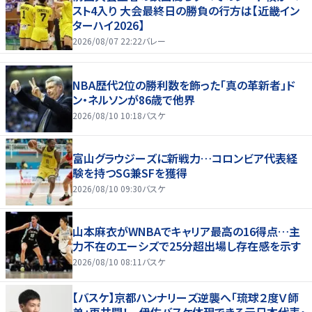
スト4入り 大会最終日の勝負の行方は【近畿イン
ターハイ2026】
2026/08/07 22:22
バレー
NBA歴代2位の勝利数を飾った「真の革新者」ド
ン・ネルソンが86歳で他界
2026/08/10 10:18
バスケ
富山グラウジーズに新戦力…コロンビア代表経
験を持つSG兼SFを獲得
2026/08/10 09:30
バスケ
山本麻衣がWNBAでキャリア最高の16得点…主
力不在のエーシズで25分超出場し存在感を示す
2026/08/10 08:11
バスケ
【バスケ】京都ハンナリーズ逆襲へ「琉球２度Ｖ師
弟」再共闘！ 伊佐バスケ体現できる元日本代表・