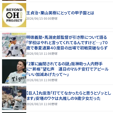
王貞治・栗山英樹にとっての甲子園とは
2026/06/15 00:00
野球
明徳義塾・馬淵史郎監督が引き際について語る
「学校はやれと言ってくれてるんですけど…」７０
歳で春夏通算４０度目の出場で初戦突破ならず
2026/08/10 11:06
野球
「2軍に幽閉されてるの謎」阪神助っ人内野手
に“昇格”望む声 連日のマルチ安打でアピール
「いい加減あげたって〜」
2026/08/10 11:00
野球
【巨人】丸佳浩「打ててなかったらと思うとゾッとし
ます」安堵のワケは丸推しの９歳少女だった
2026/08/10 11:00
野球