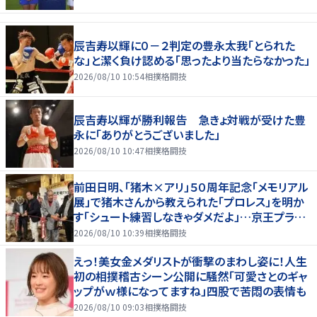
辰吉寿以輝に０－２判定の豊永太我「とられた
な」と潔く負け認める「思ったより当たらなかった」
2026/08/10 10:54
相撲格闘技
辰吉寿以輝が勝利報告 急きょ対戦が受けた豊
永に「ありがとうございました」
2026/08/10 10:47
相撲格闘技
前田日明、「猪木×アリ」５０周年記念「メモリアル
展」で猪木さんから教えられた「プロレス」を明か
す「シュート練習しなきゃダメだよ」…京王プラザ
ホテルで３１日まで
2026/08/10 10:39
相撲格闘技
えっ！美女金メダリストが衝撃のまわし姿に！人生
初の相撲稽古シーン公開に騒然「可愛さとのギャ
ップがｗ様になってますね」四股で苦悶の表情も
2026/08/10 09:03
相撲格闘技