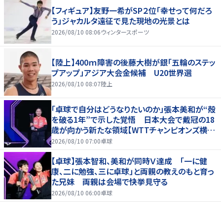
【フィギュア】友野一希がSP２位「幸せって何だろ
う」ジャカルタ遠征で見た現地の光景とは
2026/08/10 08:06
ウィンタースポーツ
【陸上】400ｍ障害の後藤大樹が銀「五輪のステッ
プアップ」アジア大会金候補 U20世界選
2026/08/10 08:07
陸上
「卓球で自分はどうなりたいのか」張本美和が“殻
を破る1年”で示した覚悟 日本大会で戴冠の18
歳が向かう新たな領域【WTTチャンピオンズ横浜
2026】
2026/08/10 07:00
卓球
【卓球】張本智和、美和が同時Ｖ達成 「一に健
康、二に勉強、三に卓球」と両親の教えのもと育っ
た兄妹 両親は会場で快挙見守る
2026/08/10 06:00
卓球