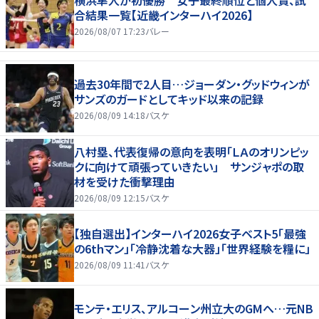
横浜隼人が初優勝 女子最終順位と個人賞、試
合結果一覧【近畿インターハイ2026】
2026/08/07 17:23
バレー
過去30年間で2人目…ジョーダン・グッドウィンが
サンズのガードとしてキッド以来の記録
2026/08/09 14:18
バスケ
八村塁、代表復帰の意向を表明「ＬＡのオリンピッ
クに向けて頑張っていきたい」 サンジャポの取
材を受けた衝撃理由
2026/08/09 12:15
バスケ
【独自選出】インターハイ2026女子ベスト5「最強
の6thマン」「冷静沈着な大器」「世界経験を糧に」
2026/08/09 11:41
バスケ
モンテ・エリス、アルコーン州立大のGMへ…元NB