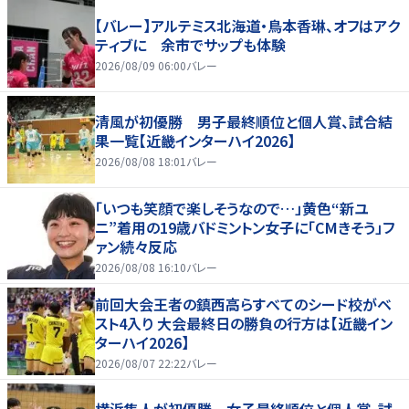
【バレー】アルテミス北海道・鳥本香琳、オフはアク
ティブに 余市でサップも体験
2026/08/09 06:00
バレー
清風が初優勝 男子最終順位と個人賞、試合結
果一覧【近畿インターハイ2026】
2026/08/08 18:01
バレー
「いつも笑顔で楽しそうなので…」黄色“新ユ
ニ”着用の19歳バドミントン女子に「CMきそう」フ
ァン続々反応
2026/08/08 16:10
バレー
前回大会王者の鎮西高らすべてのシード校がベ
スト4入り 大会最終日の勝負の行方は【近畿イン
ターハイ2026】
2026/08/07 22:22
バレー