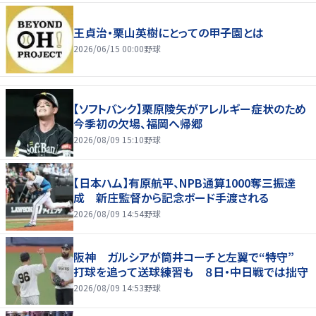
王貞治・栗山英樹にとっての甲子園とは
2026/06/15 00:00
野球
【ソフトバンク】栗原陵矢がアレルギー症状のため
今季初の欠場、福岡へ帰郷
2026/08/09 15:10
野球
【日本ハム】有原航平、NPB通算1000奪三振達
成 新庄監督から記念ボード手渡される
2026/08/09 14:54
野球
阪神 ガルシアが筒井コーチと左翼で“特守”
打球を追って送球練習も ８日・中日戦では拙守
2026/08/09 14:53
野球