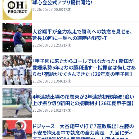
球心会公式アプリ提供開始！
2026/05/27 00:00
野球
大谷翔平が全力疾走で勝利への執念を見せる、
延長10回に一塁への適時内野安打
2026/08/09 12:33
野球
「甲子園に来たからゴールではなかった」 新田が
愛媛県勢5年ぶりの勝利逃す…指揮官は悔しさあ
らわ「宿題がたくさんできた」【26年夏の甲子園】
2026/08/09 13:46
野球
4年連続出場の花巻東が2年連続初戦突破！追い
上げ振り切り新田との接戦制す【26年夏甲子園】
2026/08/09 10:27
野球
ドジャース 大谷翔平Ｖ打で７連敗脱出！左膝の
不安を抱える中で執念の全力疾走 九回にディ
アスが背信投球も悪循環断つ 十回はヒヤヒヤ