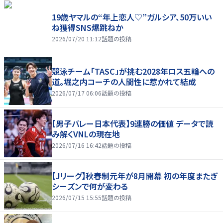
19歳ヤマルの“年上恋人♡”ガルシア、50万いい
ね獲得SNS爆跳ねか
2026/07/20 11:12
話題の投稿
競泳チーム「TASC」が挑む2028年ロス五輪への
道。堀之内コーチの人間性に惹かれて結成
2026/07/17 06:06
話題の投稿
【男子バレー日本代表】9連勝の価値 データで読
み解くVNLの現在地
2026/07/16 16:42
話題の投稿
【Jリーグ】秋春制元年が8月開幕 初の年度またぎ
シーズンで何が変わる
2026/07/15 15:55
話題の投稿