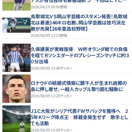
もリード守る
2026/06/19 00:00
野球
鳥取城北ＶＳ岡山学芸館のスタメン発表！鳥取城
北は最速146キロ右腕、岡山学芸館は技巧派左
腕が先発【26年夏高校野球】
2026/08/09 13:13
野球
久保建英が実戦復帰 Ｗ杯オランダ戦での負傷
を経てＲソシエダードのプレシーズンマッチに約３
０分出場
2026/08/09 13:40
サッカー
ロナウドの結婚式情報に数千人が生まれ故郷の
島に押し寄せ、一般人カップル取り囲む騒動に
2026/08/09 13:25
サッカー
Ｊ１Ｃ大阪がシリア代表ＦＷサバックを獲得へ 2
5年Ｋリーグ得点王 移籍金発生せず 歌手とし
ても活動
2026/08/09 13:00
サッカー