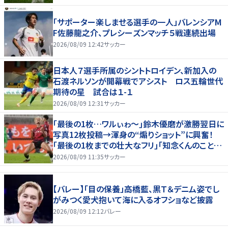
「サポーター楽しませる選手の一人」バレンシアM
F佐藤龍之介、プレシーズンマッチ５戦連続出場
2026/08/09 12:42
サッカー
日本人７選手所属のシントトロイデン、新加入の
石渡ネルソンが開幕戦でアシスト ロス五輪世代
期待の星 試合は１-１
2026/08/09 12:31
サッカー
｢最後の1枚…ワルぃゎ〜｣鈴木優磨が激勝翌日に
写真12枚投稿→渾身の“煽りショット”に興奮！
｢最後の1枚までの壮大なフリ｣｢知念くんのことど
んだけ好きなんよｗ｣
2026/08/09 11:35
サッカー
【バレー】「目の保養」高橋藍、黒Ｔ＆デニム姿でし
がみつく愛犬抱いて海に入るオフショなど披露
2026/08/09 12:12
バレー