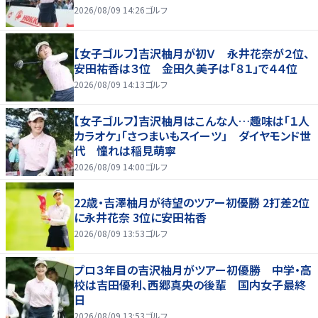
2026/08/09 14:26
ゴルフ
【女子ゴルフ】吉沢柚月が初Ｖ 永井花奈が２位、
安田祐香は３位 金田久美子は「８１」で４４位
2026/08/09 14:13
ゴルフ
【女子ゴルフ】吉沢柚月はこんな人…趣味は「１人
カラオケ」「さつまいもスイーツ」 ダイヤモンド世
代 憧れは稲見萌寧
2026/08/09 14:00
ゴルフ
22歳・吉澤柚月が待望のツアー初優勝 2打差2位
に永井花奈 3位に安田祐香
2026/08/09 13:53
ゴルフ
プロ３年目の吉沢柚月がツアー初優勝 中学・高
校は吉田優利、西郷真央の後輩 国内女子最終
日
2026/08/09 13:53
ゴルフ