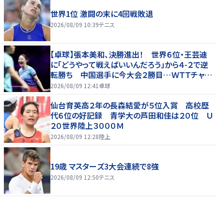
世界1位 激闘の末に4回戦敗退
2026/08/09 10:39
テニス
【卓球】張本美和、決勝進出！ 世界６位・王芸迪
に「どうやって戦えばいいんだろう」から４-２で逆
転勝ち 中国選手に今大会２勝目…ＷＴＴチャン
ピオンズ横浜
2026/08/09 12:41
卓球
仙台育英高２年の長森結愛が５位入賞 高校歴
代６位の好記録 青学大の芦田和佳は２０位 Ｕ
２０世界陸上３０００Ｍ
2026/08/09 12:28
陸上
19歳 マスターズ3大会連続で8強
2026/08/09 12:50
テニス