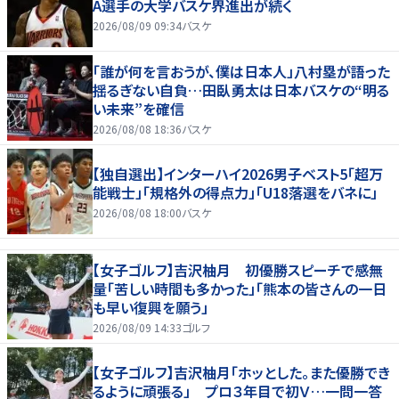
A選手の大学バスケ界進出が続く
2026/08/09 09:34
バスケ
「誰が何を言おうが、僕は日本人」八村塁が語った
揺るぎない自負…田臥勇太は日本バスケの“明る
い未来”を確信
2026/08/08 18:36
バスケ
【独自選出】インターハイ2026男子ベスト5「超万
能戦士」「規格外の得点力」「U18落選をバネに」
2026/08/08 18:00
バスケ
【女子ゴルフ】吉沢柚月 初優勝スピーチで感無
量「苦しい時間も多かった」「熊本の皆さんの一日
も早い復興を願う」
2026/08/09 14:33
ゴルフ
【女子ゴルフ】吉沢柚月「ホッとした。また優勝でき
るように頑張る」 プロ３年目で初Ｖ…一問一答