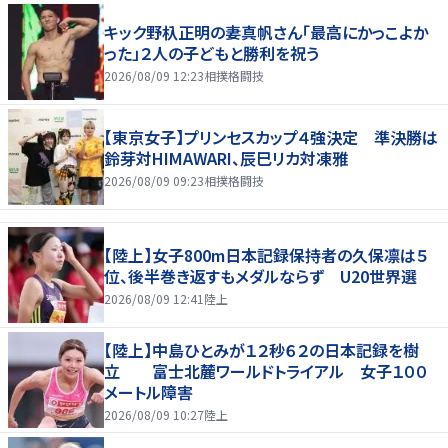
キック野杁正明の妻真帆さん「最高にかっこよか
った」２人の子どもと勝利を祝う
2026/08/09 12:23
相撲格闘技
【東京女子】プリンセスカップ４強決定 準決勝は
鈴芽対HIMAWARI、辰巳リカ対凍雅
2026/08/09 09:23
相撲格闘技
【陸上】女子800m日本記録保持者の久保凛は５
位、後半巻き返すもメダルならず U20世界選
2026/08/09 12:41
陸上
【陸上】中島ひとみが１２秒６２の日本記録を樹
立 富士北麓ワールドトライアル 女子１００
メートル障害
2026/08/09 10:27
陸上