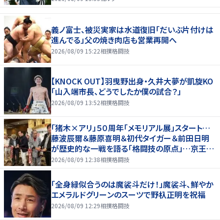
義ノ富士、被災実家は水道復旧「だいぶ片付けは
進んでる」父の焼き肉店も営業再開へ
2026/08/09 15:22
相撲格闘技
【KNOCK OUT】羽曳野出身・久井大夢が凱旋KO
「山入端市長、どうでしたか僕の試合？」
2026/08/09 13:52
相撲格闘技
「猪木×アリ」５０周年「メモリアル展」スタート…
藤波辰爾＆藤原喜明＆初代タイガー＆前田日明
が歴史的な一戦を語る「格闘技の原点」…京王プ
ラザホテルで３１日まで
2026/08/09 12:38
相撲格闘技
「全身緑似合うのは魔裟斗だけ！」魔裟斗、鮮やか
エメラルドグリーンのスーツで野杁正明を祝福
2026/08/09 12:29
相撲格闘技