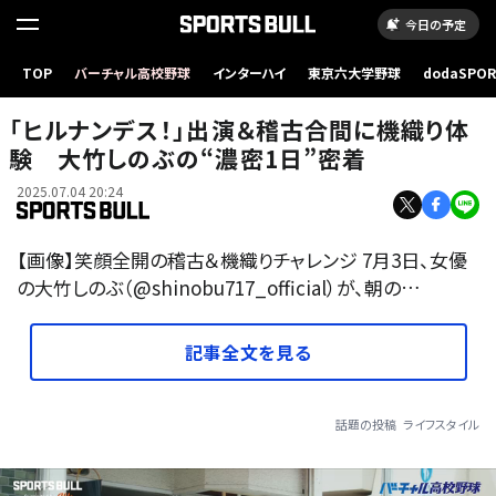
今日の予定
TOP
バーチャル高校野球
インターハイ
東京六大学野球
dodaSPO
（新しいタブ
「ヒルナンデス！」出演＆稽古合間に機織り体
験 大竹しのぶの“濃密1日”密着
2025.07.04 20:24
【画像】笑顔全開の稽古＆機織りチャレンジ 7月3日、女優
の大竹しのぶ（@shinobu717_official）が、朝の…
記事全文を見る
話題の投稿
ライフスタイル