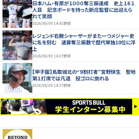
日本ハム・有原が１０００奪三振達成 史上１６１
人目 記念ボードを持った新庄監督に出迎えら
れて笑顔
2026/08/09 14:41
野球
レジェンド右腕シャーザーがまた一つメジャー史
に名を刻む 通算奪三振数で歴代単独10位に浮
上
2026/08/09 14:37
野球
【甲子園】鳥取城北の“９割打者”宮野快生 聖地
第１打席では凡退 投ゴロに倒れる
2026/08/09 14:37
野球