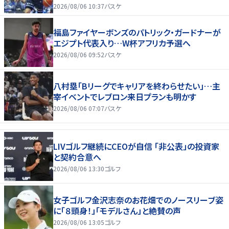
2026/08/06 10:37
バスケ
福島ファイヤーボンズのパトリック・ガードナーが
エジプト代表入り…W杯アフリカ予選へ
2026/08/06 09:52
バスケ
八村塁「Bリーグでキャリアを終わらせたい」…主
宰イベントでレブロン来日プランも明かす
2026/08/06 07:07
バスケ
LIVゴルフ継続にCEOが自信 「非公表」の投資家
と契約合意へ
2026/08/06 13:30
ゴルフ
女子ゴルフ金沢志奈のお花畑でのノースリーブ姿
に「８頭身！」「モデルさん」と絶賛の声
2026/08/06 13:05
ゴルフ