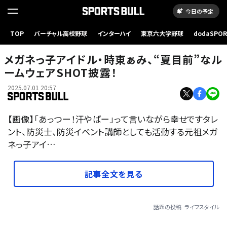
今日の予定
TOP
バーチャル高校野球
インターハイ
東京六大学野球
dodaSPO
（新しいタブ
メガネっ子アイドル・時東ぁみ、“夏目前”なル
ームウェアSHOT披露！
2025.07.01 20:57
【画像】「あっつー！汗やばー」って言いながら幸せですタレ
ント、防災士、防災イベント講師としても活動する元祖メガ
ネっ子アイ…
記事全文を見る
話題の投稿
ライフスタイル