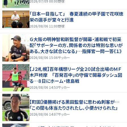
2026/07/09 00:00
野球
「日本一目指して」 春夏連続の甲子園で花咲徳
栄の選手が堂々と行進
2026/08/06 11:00
野球
Ｇ大阪の明神智和新監督が開幕・浦和戦で初采
配「サポーターの方、関係者の方は特別な思いが
ある。大きな試合になる」…指揮官一問一答《１》
2026/08/06 15:06
サッカー
【Ｊ２札幌】百年構想リーグ全２０試合出場のＭＦ
木戸柊摩 「百発百中」の守備で開幕ダッシュ図
る…８日にホーム・徳島戦
2026/08/06 14:53
サッカー
【町田】優勝掲げる黒田監督に思わぬ刺客が…
「この間も体当たりされたし、小便かけられた」
2026/08/06 14:07
サッカー