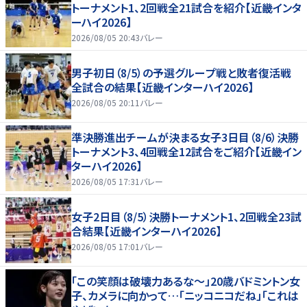
トーナメント1、2回戦全21試合を紹介【近畿インタ
ーハイ2026】
2026/08/05 20:43
バレー
男子初日（8/5）の予選グループ戦と敗者復活戦
全試合の結果【近畿インターハイ2026】
2026/08/05 20:11
バレー
準決勝進出チームが決まる女子3日目（8/6）決勝
トーナメント3、4回戦全12試合をご紹介【近畿イン
ターハイ2026】
2026/08/05 17:31
バレー
女子2日目（8/5）決勝トーナメント1、2回戦全23試
合結果【近畿インターハイ2026】
2026/08/05 17:01
バレー
「この笑顔は破壊力あるな〜」20歳バドミントン女
子、カメラに向かって…「ニッコニコだね」「これは