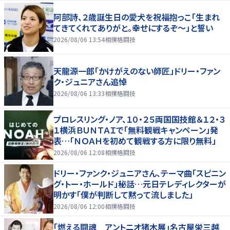
阿部詩、２歳誕生日の愛犬を祝福抱っこ「生まれ
てきてくれてありがと。幸せにするぞ～」と誓い
2026/08/06 13:54
相撲格闘技
天龍源一郎「かけがえのない師匠」ドリー・ファン
ク・ジュニアさん追悼
2026/08/06 13:33
相撲格闘技
プロレスリング・ノア、１０・２５両国国技館＆１２・３
１横浜ＢＵＮＴＡＩで「無料観戦キャンペーン」発
表…「ＮＯＡＨを初めて観戦する方に限り無料」
2026/08/06 12:08
相撲格闘技
ドリー・ファンク・ジュニアさん、テーマ曲「スピニン
グ・トー・ホールド」秘話…元日テレディレクターが
明かす「僕が判断して黙って流しました」
2026/08/06 12:00
相撲格闘技
「燃える闘魂 アントニオ猪木展」名古屋栄三越