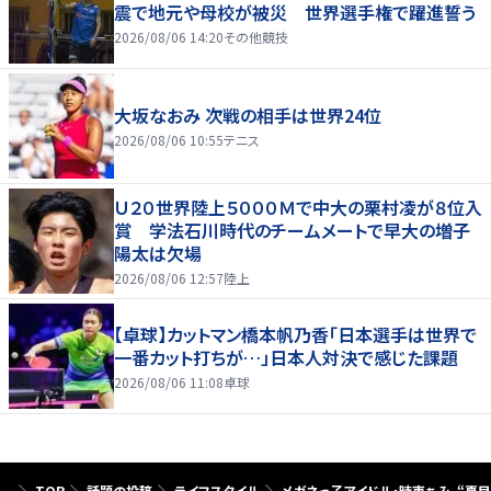
震で地元や母校が被災 世界選手権で躍進誓う
2026/08/06 14:20
その他競技
大坂なおみ 次戦の相手は世界24位
2026/08/06 10:55
テニス
Ｕ２０世界陸上５０００Ｍで中大の栗村凌が８位入
賞 学法石川時代のチームメートで早大の増子
陽太は欠場
2026/08/06 12:57
陸上
【卓球】カットマン橋本帆乃香「日本選手は世界で
一番カット打ちが…」日本人対決で感じた課題
2026/08/06 11:08
卓球
TOP
話題の投稿
ライフスタイル
メガネっ子アイドル・時東ぁみ、“夏目