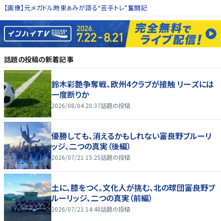
【画像】元メガドル時東ぁみが語る“苦手トレ”奮闘記
話題の投稿
の新着記事
鈴木彩艶争奪戦、欧州4クラブが接触 リーズには
一度断りか
2026/08/04 20:37
話題の投稿
優勝しても、消えるかもしれない――富良野ブルーリ
ッジ、二つの真実（後編）
2026/07/21 15:25
話題の投稿
土に、膝をつく。文化人が挑む、北の球団――富良野ブ
ルーリッジ、二つの真実（前編）
2026/07/21 14:48
話題の投稿