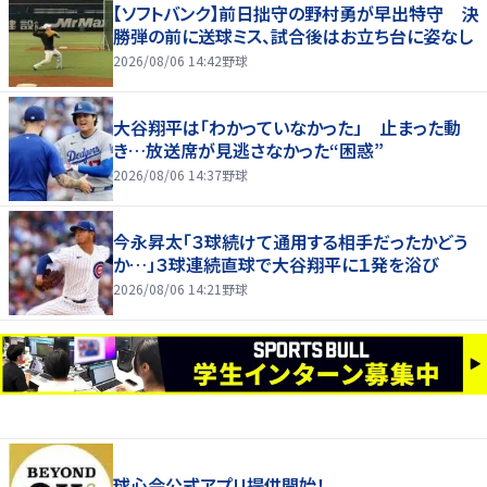
【ソフトバンク】前日拙守の野村勇が早出特守 決
勝弾の前に送球ミス、試合後はお立ち台に姿なし
2026/08/06 14:42
野球
大谷翔平は「わかっていなかった」 止まった動
き…放送席が見逃さなかった“困惑”
2026/08/06 14:37
野球
今永昇太「３球続けて通用する相手だったかどう
か…」３球連続直球で大谷翔平に１発を浴び
2026/08/06 14:21
野球
球心会公式アプリ提供開始！