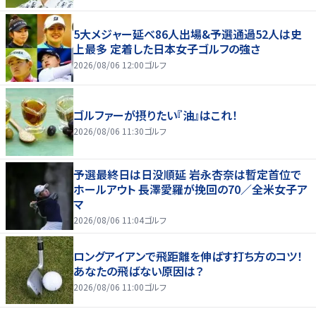
5大メジャー延べ86人出場&予選通過52人は史
上最多 定着した日本女子ゴルフの強さ
2026/08/06 12:00
ゴルフ
ゴルファーが摂りたい『油』はこれ！
2026/08/06 11:30
ゴルフ
予選最終日は日没順延 岩永杏奈は暫定首位で
ホールアウト 長澤愛羅が挽回の70／全米女子ア
マ
2026/08/06 11:04
ゴルフ
ロングアイアンで飛距離を伸ばす打ち方のコツ！
あなたの飛ばない原因は？
2026/08/06 11:00
ゴルフ