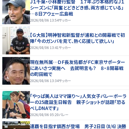
Ｊ１千葉・小林慶行監督 １７年ぶり本格的なＪ１
シーズンに「興奮とどきどき感、両方感じている」
…８日アウェー広島戦
2026/08/06 13:54
サッカー
【Ｇ大阪】明神智和新監督が浦和との開幕戦で初
陣「今のガンバを見て、熱く応援して欲しい」
2026/08/06 13:41
サッカー
現在無所属…ＤＦ長友佑都がＦＣ東京サポーター
にあいさつ実施へ 去就明言も？ ８・８開幕戦
の町田戦で
2026/08/06 13:34
サッカー
「やっぱ美人はママ譲り～」人気女子バレーボーラ
ーの25歳誕生日報告 親子ショットが話題「恐る
べしDNAです」
2026/08/06 05:20
バレー
連覇を目指す鎮西が登場 男子2日目（8/6）決勝