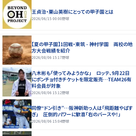
王貞治・栗山英樹にとっての甲子園とは
2026/06/15 00:00
野球
【夏の甲子園】1回戦・東筑 - 神村学園 両校の地
方大会戦績を紹介
2026/08/06 15:17
野球
八木彬も「使ってみようかな」 ロッテ、9月22日
にポンチョ付きチケットを限定販売…TEAM26有
料会員が対象
2026/08/06 15:12
野球
同僚“ドン引き”…阪神新助っ人は「飛距離やばす
ぎ」 圧倒的パワーに歓喜「右のバースや！」
2026/08/06 15:04
野球