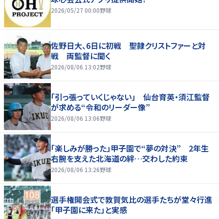
2026/05/27 00:00
野球
佐野日大、6日に初戦 聖隷クリストファーと対
戦 両監督に聞く
2026/08/06 13:02
野球
「引っ張っていくじゃない」 仙台育英・須江監督
が求める“令和のリーダー像”
2026/08/06 13:06
野球
「楽しみが勝った」甲子園で“夢の対決” 2年生
右腕を支えた北海道の絆…交わした約束
2026/08/06 13:26
野球
選手権開会式で敦賀気比の選手たちが堂々行進
「甲子園に来た」と実感