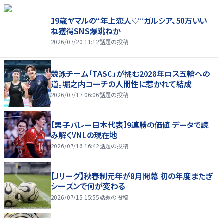
19歳ヤマルの“年上恋人♡”ガルシア、50万いい
ね獲得SNS爆跳ねか
2026/07/20 11:12
話題の投稿
競泳チーム「TASC」が挑む2028年ロス五輪への
道。堀之内コーチの人間性に惹かれて結成
2026/07/17 06:06
話題の投稿
【男子バレー日本代表】9連勝の価値 データで読
み解くVNLの現在地
2026/07/16 16:42
話題の投稿
【Jリーグ】秋春制元年が8月開幕 初の年度またぎ
シーズンで何が変わる
2026/07/15 15:55
話題の投稿