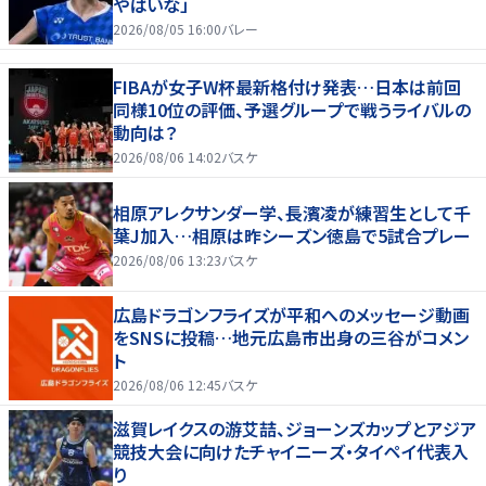
やばいな」
2026/08/05 16:00
バレー
FIBAが女子W杯最新格付け発表…日本は前回
同様10位の評価、予選グループで戦うライバルの
動向は？
2026/08/06 14:02
バスケ
相原アレクサンダー学、長濱凌が練習生として千
葉J加入…相原は昨シーズン徳島で5試合プレー
2026/08/06 13:23
バスケ
広島ドラゴンフライズが平和へのメッセージ動画
をSNSに投稿…地元広島市出身の三谷がコメン
ト
2026/08/06 12:45
バスケ
滋賀レイクスの游艾喆、ジョーンズカップとアジア
競技大会に向けたチャイニーズ・タイペイ代表入
り