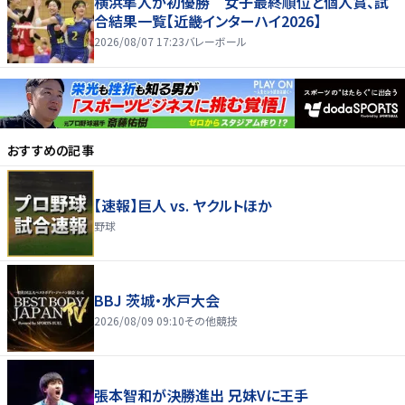
横浜隼人が初優勝 女子最終順位と個人賞、試
合結果一覧【近畿インターハイ2026】
2026/08/07 17:23
バレーボール
おすすめの記事
【速報】巨人 vs. ヤクルトほか
野球
BBJ 茨城・水戸大会
2026/08/09 09:10
その他競技
張本智和が決勝進出 兄妹Vに王手