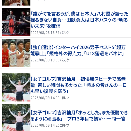
「誰が何を言おうが、僕は日本人」八村塁が語った
揺るぎない自負…田臥勇太は日本バスケの“明る
い未来”を確信
2026/08/08 18:36
バスケ
【独自選出】インターハイ2026男子ベスト5「超万
能戦士」「規格外の得点力」「U18落選をバネに」
2026/08/08 18:00
バスケ
【女子ゴルフ】吉沢柚月 初優勝スピーチで感無
量「苦しい時間も多かった」「熊本の皆さんの一日
も早い復興を願う」
2026/08/09 14:33
ゴルフ
【女子ゴルフ】吉沢柚月「ホッとした。また優勝でき
るように頑張る」 プロ３年目で初Ｖ…一問一答
2026/08/09 14:26
ゴルフ