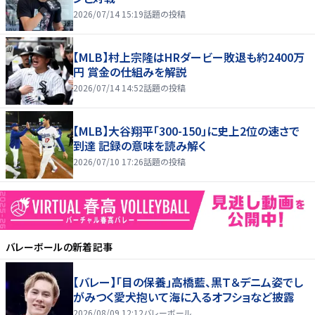
2026/07/14 15:19
話題の投稿
【MLB】村上宗隆はHRダービー敗退も約2400万
円 賞金の仕組みを解説
2026/07/14 14:52
話題の投稿
【MLB】大谷翔平「300-150」に史上2位の速さで
到達 記録の意味を読み解く
2026/07/10 17:26
話題の投稿
バレーボール
の新着記事
【バレー】「目の保養」高橋藍、黒Ｔ＆デニム姿でし
がみつく愛犬抱いて海に入るオフショなど披露
2026/08/09 12:12
バレーボール