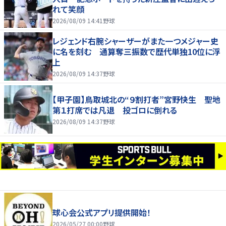
れて笑顔
2026/08/09 14:41
野球
レジェンド右腕シャーザーがまた一つメジャー史
に名を刻む 通算奪三振数で歴代単独10位に浮
上
2026/08/09 14:37
野球
【甲子園】鳥取城北の“９割打者”宮野快生 聖地
第１打席では凡退 投ゴロに倒れる
2026/08/09 14:37
野球
球心会公式アプリ提供開始！
2026/05/27 00:00
野球