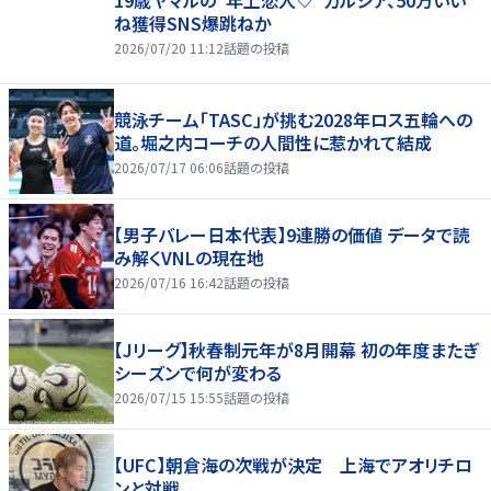
ね獲得SNS爆跳ねか
2026/07/20 11:12
話題の投稿
競泳チーム「TASC」が挑む2028年ロス五輪への
道。堀之内コーチの人間性に惹かれて結成
2026/07/17 06:06
話題の投稿
【男子バレー日本代表】9連勝の価値 データで読
み解くVNLの現在地
2026/07/16 16:42
話題の投稿
【Jリーグ】秋春制元年が8月開幕 初の年度またぎ
シーズンで何が変わる
2026/07/15 15:55
話題の投稿
【UFC】朝倉海の次戦が決定 上海でアオリチロ
ンと対戦