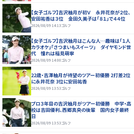
【女子ゴルフ】吉沢柚月が初Ｖ 永井花奈が２位、
安田祐香は３位 金田久美子は「８１」で４４位
2026/08/09 14:13
ゴルフ
【女子ゴルフ】吉沢柚月はこんな人…趣味は「１人
カラオケ」「さつまいもスイーツ」 ダイヤモンド世
代 憧れは稲見萌寧
2026/08/09 14:00
ゴルフ
22歳・吉澤柚月が待望のツアー初優勝 2打差2位
に永井花奈 3位に安田祐香
2026/08/09 13:53
ゴルフ
プロ３年目の吉沢柚月がツアー初優勝 中学・高
校は吉田優利、西郷真央の後輩 国内女子最終
日
2026/08/09 13:53
ゴルフ