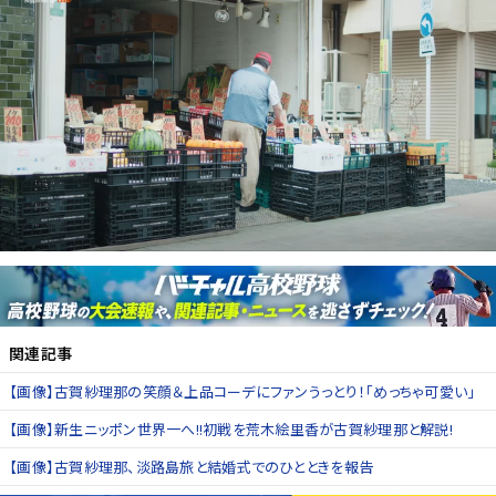
関連記事
【画像】古賀紗理那の笑顔＆上品コーデにファンうっとり！「めっちゃ可愛い」
【画像】新生ニッポン世界一へ!!初戦を荒木絵里香が古賀紗理那と解説!
【画像】古賀紗理那、淡路島旅と結婚式でのひとときを報告