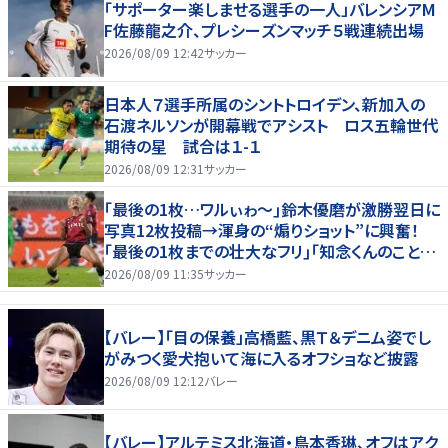
「サポーター楽しませる選手の一人」バレンシアM
F佐藤龍之介、プレシーズンマッチ５戦連続出場
2026/08/09 12:42
サッカー
日本人７選手所属のシントトロイデン、新加入の
石渡ネルソンが開幕戦でアシスト ロス五輪世代
期待の星 試合は１-１
2026/08/09 12:31
サッカー
｢最後の1枚…ワルぃゎ〜｣鈴木優磨が激勝翌日に
写真12枚投稿→渾身の“煽りショット”に興奮！
｢最後の1枚までの壮大なフリ｣｢知念くんのことど
んだけ好きなんよｗ｣
2026/08/09 11:35
サッカー
【バレー】「目の保養」高橋藍、黒Ｔ＆デニム姿でし
がみつく愛犬抱いて海に入るオフショなど披露
2026/08/09 12:12
バレー
【バレー】アルテミス北海道・鳥本香琳、オフはアク