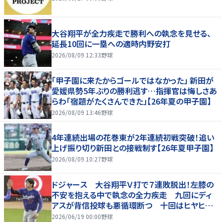
大谷翔平が全力疾走で勝利への執念を見せる、
延長10回に一塁への適時内野安打
2026/08/09 12:33
野球
「甲子園に来たからゴールではなかった」 新田が
愛媛県勢5年ぶりの勝利逃す…指揮官は悔しさあ
らわ「宿題がたくさんできた」【26年夏の甲子園】
2026/08/09 13:46
野球
4年連続出場の花巻東が2年連続初戦突破！追い
上げ振り切り新田との接戦制す【26年夏甲子園】
2026/08/09 10:27
野球
ドジャース 大谷翔平Ｖ打で７連敗脱出！左膝の
不安を抱える中で執念の全力疾走 九回にディ
アスが背信投球も悪循環断つ 十回はヒヤヒヤ
もリード守る
2026/06/19 00:00
野球