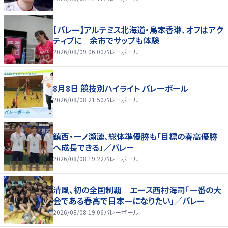
【バレー】アルテミス北海道・鳥本香琳、オフはアク
ティブに 余市でサップも体験
2026/08/09 06:00
バレーボール
8月8日 競技別ハイライト バレーボール
2026/08/08 21:50
バレーボール
鎮西・一ノ瀬漣、総体準優勝も「目標の春高優勝
へ成長できる」／バレー
2026/08/08 19:22
バレーボール
清風、初の全国制覇 エース西村海司「一番の大
会である春高で日本一になりたい」／バレー
2026/08/08 19:06
バレーボール