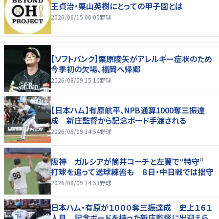
王貞治・栗山英樹にとっての甲子園とは
2026/06/15 00:00
野球
【ソフトバンク】栗原陵矢がアレルギー症状のため
今季初の欠場、福岡へ帰郷
2026/08/09 15:10
野球
【日本ハム】有原航平、NPB通算1000奪三振達
成 新庄監督から記念ボード手渡される
2026/08/09 14:54
野球
阪神 ガルシアが筒井コーチと左翼で“特守”
打球を追って送球練習も ８日・中日戦では拙守
2026/08/09 14:53
野球
日本ハム・有原が１０００奪三振達成 史上１６１
人目 記念ボードを持った新庄監督に出迎えら