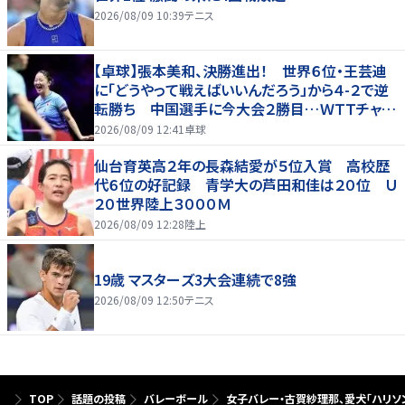
2026/08/09 10:39
テニス
【卓球】張本美和、決勝進出！ 世界６位・王芸迪
に「どうやって戦えばいいんだろう」から４-２で逆
転勝ち 中国選手に今大会２勝目…ＷＴＴチャン
ピオンズ横浜
2026/08/09 12:41
卓球
仙台育英高２年の長森結愛が５位入賞 高校歴
代６位の好記録 青学大の芦田和佳は２０位 Ｕ
２０世界陸上３０００Ｍ
2026/08/09 12:28
陸上
19歳 マスターズ3大会連続で8強
2026/08/09 12:50
テニス
TOP
話題の投稿
バレーボール
女子バレー・古賀紗理那、愛犬「ハリソ