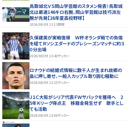
鳥取城北ＶＳ岡山学芸館のスタメン発表！鳥取城
北は最速146キロ右腕、岡山学芸館は技巧派左
腕が先発【26年夏高校野球】
2026/08/09 13:13
野球
久保建英が実戦復帰 Ｗ杯オランダ戦での負傷
を経てＲソシエダードのプレシーズンマッチに約３
０分出場
2026/08/09 13:40
サッカー
ロナウドの結婚式情報に数千人が生まれ故郷の
島に押し寄せ、一般人カップル取り囲む騒動に
2026/08/09 13:25
サッカー
Ｊ１Ｃ大阪がシリア代表ＦＷサバックを獲得へ 2
5年Ｋリーグ得点王 移籍金発生せず 歌手とし
ても活動
2026/08/09 13:00
サッカー