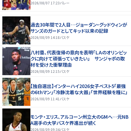
2026/08/07 17:23
バレー
過去30年間で2人目…ジョーダン・グッドウィンが
サンズのガードとしてキッド以来の記録
2026/08/09 14:18
バスケ
八村塁、代表復帰の意向を表明「ＬＡのオリンピッ
クに向けて頑張っていきたい」 サンジャポの取
材を受けた衝撃理由
2026/08/09 12:15
バスケ
【独自選出】インターハイ2026女子ベスト5「最強
の6thマン」「冷静沈着な大器」「世界経験を糧に」
2026/08/09 11:41
バスケ
モンテ・エリス、アルコーン州立大のGMへ…元NB
A選手の大学バスケ界進出が続く
2026/08/09 09:34
バスケ