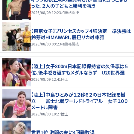
った」２人の子どもと勝利を祝う
2026/08/09 12:23
相撲格闘技
【東京女子】プリンセスカップ４強決定 準決勝は
鈴芽対HIMAWARI、辰巳リカ対凍雅
2026/08/09 09:23
相撲格闘技
【陸上】女子800m日本記録保持者の久保凛は５
位、後半巻き返すもメダルならず U20世界選
2026/08/09 12:41
陸上
【陸上】中島ひとみが１２秒６２の日本記録を樹
立 富士北麓ワールドトライアル 女子１００
メートル障害
2026/08/09 10:27
陸上
世界1位 激闘の末に4回戦敗退