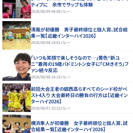
ティブに 余市でサップも体験
2026/08/09 06:00
バレー
清風が初優勝 男子最終順位と個人賞、試合結
果一覧【近畿インターハイ2026】
2026/08/08 18:01
バレー
「いつも笑顔で楽しそうなので…」黄色“新ユ
ニ”着用の19歳バドミントン女子に「CMきそう」フ
ァン続々反応
2026/08/08 16:10
バレー
前回大会王者の鎮西高らすべてのシード校がベ
スト4入り 大会最終日の勝負の行方は【近畿イン
ターハイ2026】
2026/08/07 22:22
バレー
横浜隼人が初優勝 女子最終順位と個人賞、試
合結果一覧【近畿インターハイ2026】