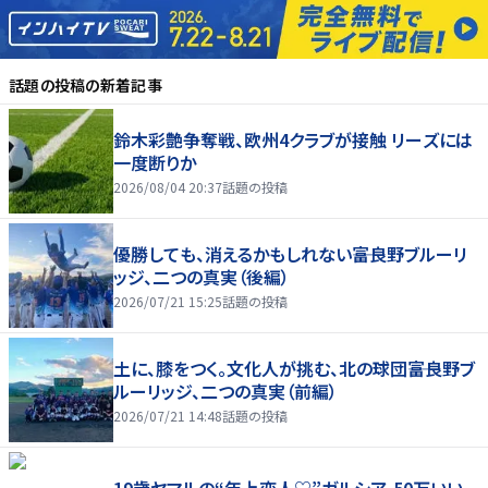
話題の投稿
の新着記事
鈴木彩艶争奪戦、欧州4クラブが接触 リーズには
一度断りか
2026/08/04 20:37
話題の投稿
優勝しても、消えるかもしれない――富良野ブルーリ
ッジ、二つの真実（後編）
2026/07/21 15:25
話題の投稿
土に、膝をつく。文化人が挑む、北の球団――富良野ブ
ルーリッジ、二つの真実（前編）
2026/07/21 14:48
話題の投稿
19歳ヤマルの“年上恋人♡”ガルシア、50万いい