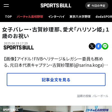
今日の予定
TOP
バーチャル高校野球
インターハイ
東京六大学野球
dodaSPO
（新しいタブ
女子バレー・古賀紗理那、愛犬「ハリソン姫」１
歳のお祝い
2025.06.19 17:29
【画像】アイドル！FIVBヘリテージ＆レガシー委員も務め
る、元日本代表キャプテン・古賀紗理那(@sarina.koga)…
記事全文を見る
話題の投稿
バレーボール