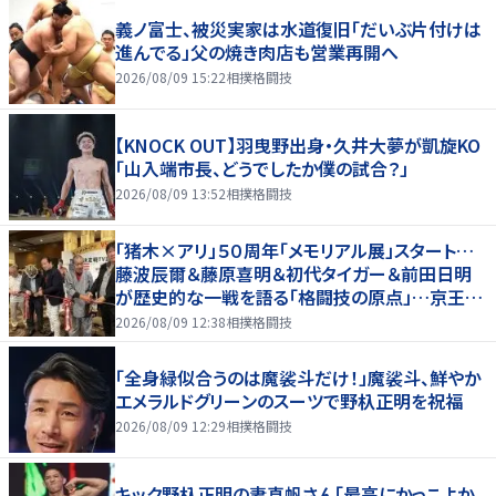
義ノ富士、被災実家は水道復旧「だいぶ片付けは
進んでる」父の焼き肉店も営業再開へ
2026/08/09 15:22
相撲格闘技
【KNOCK OUT】羽曳野出身・久井大夢が凱旋KO
「山入端市長、どうでしたか僕の試合？」
2026/08/09 13:52
相撲格闘技
「猪木×アリ」５０周年「メモリアル展」スタート…
藤波辰爾＆藤原喜明＆初代タイガー＆前田日明
が歴史的な一戦を語る「格闘技の原点」…京王プ
ラザホテルで３１日まで
2026/08/09 12:38
相撲格闘技
「全身緑似合うのは魔裟斗だけ！」魔裟斗、鮮やか
エメラルドグリーンのスーツで野杁正明を祝福
2026/08/09 12:29
相撲格闘技
キック野杁正明の妻真帆さん「最高にかっこよか