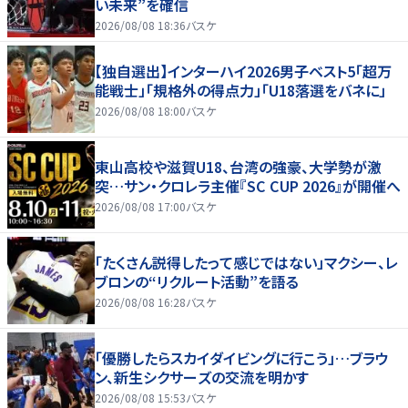
い未来”を確信
2026/08/08 18:36
バスケ
【独自選出】インターハイ2026男子ベスト5「超万
能戦士」「規格外の得点力」「U18落選をバネに」
2026/08/08 18:00
バスケ
東山高校や滋賀U18、台湾の強豪、大学勢が激
突…サン・クロレラ主催『SC CUP 2026』が開催へ
2026/08/08 17:00
バスケ
「たくさん説得したって感じではない」マクシー、レ
ブロンの“リクルート活動”を語る
2026/08/08 16:28
バスケ
「優勝したらスカイダイビングに行こう」…ブラウ
ン、新生シクサーズの交流を明かす
2026/08/08 15:53
バスケ