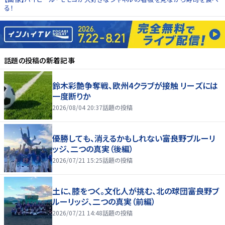
る！
話題の投稿
の新着記事
鈴木彩艶争奪戦、欧州4クラブが接触 リーズには
一度断りか
2026/08/04 20:37
話題の投稿
優勝しても、消えるかもしれない――富良野ブルーリ
ッジ、二つの真実（後編）
2026/07/21 15:25
話題の投稿
土に、膝をつく。文化人が挑む、北の球団――富良野ブ
ルーリッジ、二つの真実（前編）
2026/07/21 14:48
話題の投稿