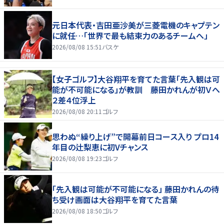
元日本代表・吉田亜沙美が三菱電機のキャプテン
に就任…「世界で最も結束力のあるチームへ」
2026/08/08 15:51
バスケ
【女子ゴルフ】大谷翔平を育てた言葉「先入観は可
能が不可能になる」が教訓 藤田かれんが初Ｖへ
２差４位浮上
2026/08/08 20:11
ゴルフ
思わぬ“繰り上げ”で開幕前日コース入り プロ14
年目の辻梨恵に初Vチャンス
2026/08/08 19:23
ゴルフ
「先入観は可能が不可能になる」 藤田かれんの待
ち受け画面は大谷翔平を育てた言葉
2026/08/08 18:50
ゴルフ