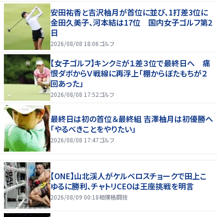
安田祐香と吉沢柚月が首位に並び、1打差3位に
金田久美子、河本結は17位 国内女子ゴルフ第2
日
2026/08/08 18:06
ゴルフ
【女子ゴルフ】キンクミが１差３位で最終日へ 痛
恨ダボからＶ戦線に再浮上「棚からぼたもちが２
回あった」
2026/08/08 17:52
ゴルフ
最終日は初の首位＆最終組 吉澤柚月は初優勝へ
「やるべきことをやりたい」
2026/08/08 17:47
ゴルフ
【ONE】山北渓人がケルベロスチョークで田上こ
ゆるに勝利、チャトリCEOは王座挑戦を明言
2026/08/09 00:18
相撲格闘技