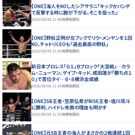
【ONE】海人をKOしたシアサラニ「キックかパンチ
で反撃する時に腕が下がる。そこを狙った」
2026/08/08 22:48
相撲格闘技
【ONE】野杁正明が左フックでリウ・メンヤンを１回
KO、チャトリCEOも「過去最高の野杁」
2026/08/08 22:36
相撲格闘技
新日本プロレス「Ｇ１」Ｂブロック「大混戦」…カラ
ム・ニューマン、ゲイブ・キッド、成田蓮が「勝ち点１
０」で首位タイ…８・８横浜全成績
2026/08/08 21:20
相撲格闘技
【ONE】SB王者・笠原弘希がRISE王者・塩川琉斗
に勝利、ハイドレ失敗の理由も明かす
2026/08/08 21:03
相撲格闘技
【ONE】元SB王者の海人がまさかの２戦連続１回