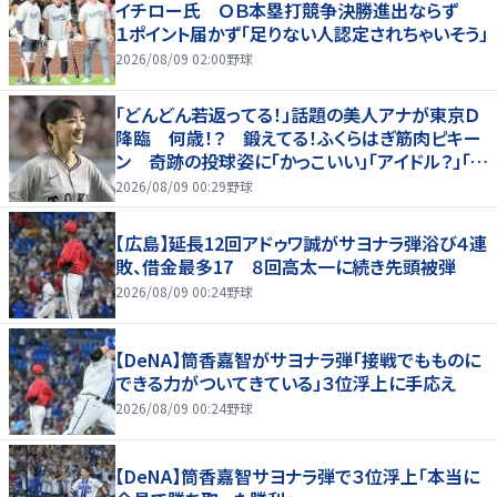
イチロー氏 ＯＢ本塁打競争決勝進出ならず
１ポイント届かず「足りない人認定されちゃいそう」
2026/08/09 02:00
野球
「どんどん若返ってる！」話題の美人アナが東京Ｄ
降臨 何歳！？ 鍛えてる！ふくらはぎ筋肉ピキー
ン 奇跡の投球姿に「かっこいい」「アイドル？」「女
神」
2026/08/09 00:29
野球
【広島】延長12回アドゥワ誠がサヨナラ弾浴び４連
敗、借金最多17 ８回高太一に続き先頭被弾
2026/08/09 00:24
野球
【DeNA】筒香嘉智がサヨナラ弾「接戦でもものに
できる力がついてきている」３位浮上に手応え
2026/08/09 00:24
野球
【DeNA】筒香嘉智サヨナラ弾で３位浮上「本当に