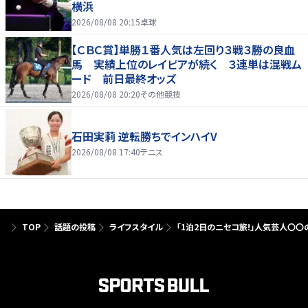
横浜
2026/08/08 20:15
卓球
【ＣＢＣ賞】単勝１番人気は左回り３戦３勝の良血
馬 実績上位のレイピアが続く ３連単は混戦ム
ード 前日最終オッズ
2026/08/08 20:20
その他競技
石田実莉 逆転勝ちでインハイV
2026/08/08 17:40
テニス
TOP
話題の投稿
ライフスタイル
「1泊2日のニセコ旅!」人気芸人〇