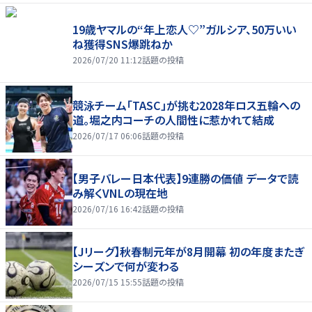
19歳ヤマルの“年上恋人♡”ガルシア、50万いい
ね獲得SNS爆跳ねか
2026/07/20 11:12
話題の投稿
競泳チーム「TASC」が挑む2028年ロス五輪への
道。堀之内コーチの人間性に惹かれて結成
2026/07/17 06:06
話題の投稿
【男子バレー日本代表】9連勝の価値 データで読
み解くVNLの現在地
2026/07/16 16:42
話題の投稿
【Jリーグ】秋春制元年が8月開幕 初の年度またぎ
シーズンで何が変わる
2026/07/15 15:55
話題の投稿