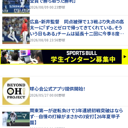
全員で勝ち取った勝利」
2026/08/09 00:23
野球
広島・新井監督 同点被弾で１３戦ぶり失点の高
太一に「ずっとゼロで帰ってきてくれている。そう
いう日もある」チームは延長十二回に今季８度目
サヨナラ負け
2026/08/08 23:56
野球
球心会公式アプリ提供開始！
2026/05/27 00:00
野球
関東第一が逆転負けで3年連続初戦突破はなら
ず…自慢の打線がまさかの3安打【26年夏甲子
園】