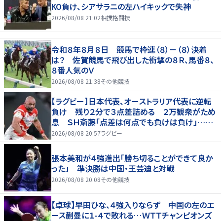
KO負け、シアサラニの左ハイキックで失神
2026/08/08 21:02
相撲格闘技
令和８年８月８日 競馬で枠連（８）－（８）決着
は？ 佐賀競馬で飛び出した衝撃の８Ｒ、馬番８、
８番人気のＶ
2026/08/08 21:38
その他競技
【ラグビー】日本代表、オーストラリア代表に逆転
負け 残り２分で３点差詰める ２万観衆がため
息 ＳＨ斎藤「点差は何点でも負けは負け」…前
半にＳＯ伊藤龍が先制トライ、３２ー３５で惜敗
2026/08/08 20:57
ラグビー
張本美和が４強進出「勝ち切ることができて良か
った」 準決勝は中国・王芸迪と対戦
2026/08/08 20:08
その他競技
【卓球】早田ひな、４強入りならず 中国の左のエ
ース蒯曼に１-４で敗れる…ＷＴＴチャンピオンズ