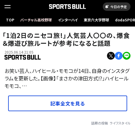
今日の予定
TOP
バーチャル高校野球
インターハイ
東京六大学野球
dodaSPO
（新しいタブ
「1泊2日のニセコ旅!」人気芸人〇〇の、爆食
＆爆遊び旅ルートが参考になると話題
2025.06.14 21:05
お笑い芸人、ハイヒール・モモコが14日、自身のインスタグ
ラムを更新した。【画像】「まさかの津田方式⁉」ハイヒール
モモコ、…
記事全文を見る
話題の投稿
ライフスタイル