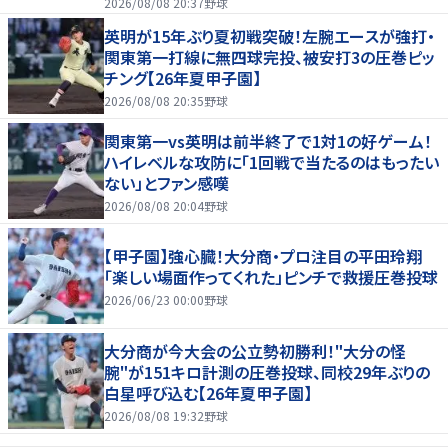
2026/08/08 20:37
野球
英明が15年ぶり夏初戦突破！左腕エースが強打・
関東第一打線に無四球完投、被安打3の圧巻ピッ
チング【26年夏甲子園】
2026/08/08 20:35
野球
関東第一vs英明は前半終了で1対1の好ゲーム！
ハイレベルな攻防に「1回戦で当たるのはもったい
ない」とファン感嘆
2026/08/08 20:04
野球
【甲子園】強心臓！大分商・プロ注目の平田玲翔
「楽しい場面作ってくれた」ピンチで救援圧巻投球
2026/06/23 00:00
野球
大分商が今大会の公立勢初勝利！"大分の怪
腕"が151キロ計測の圧巻投球、同校29年ぶりの
白星呼び込む【26年夏甲子園】
2026/08/08 19:32
野球