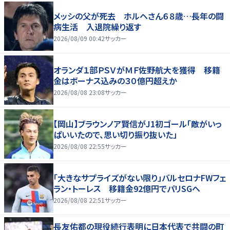
メッシの父が死去 ホルヘさん６８歳…長年の闘
病生活 入退院繰り返す
2026/08/09 00:42
サッカー
オランダ１部ＰＳＶがＭＦ佐野航大を獲得 移籍
金はボーナス込みの３０億円超えか
2026/08/08 23:08
サッカー
【岡山】ブラウンノア賢信がJ1初ゴール「敵がいっ
ぱいいたので、思い切り振り抜いた」
2026/08/08 22:55
サッカー
「大きなサプライズがない限り」バルセロナFWフェ
ラン・トーレス 移籍金92億円でパリSGへ
2026/08/08 22:51
サッカー
長友佑都の現役続行表明に日本代表で共闘の町