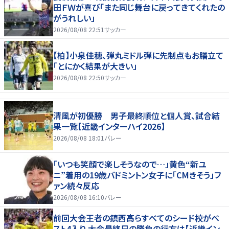
田ＦＷが喜び「また同じ舞台に戻ってきてくれたの
がうれしい」
2026/08/08 22:51
サッカー
【柏】小泉佳穂、弾丸ミドル弾に先制点もお膳立て
「とにかく結果が大きい」
2026/08/08 22:50
サッカー
清風が初優勝 男子最終順位と個人賞、試合結
果一覧【近畿インターハイ2026】
2026/08/08 18:01
バレー
「いつも笑顔で楽しそうなので…」黄色“新ユ
ニ”着用の19歳バドミントン女子に「CMきそう」フ
ァン続々反応
2026/08/08 16:10
バレー
前回大会王者の鎮西高らすべてのシード校がベ
スト4入り 大会最終日の勝負の行方は【近畿イン