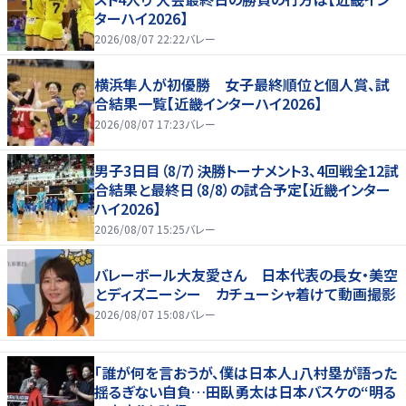
ターハイ2026】
2026/08/07 22:22
バレー
横浜隼人が初優勝 女子最終順位と個人賞、試
合結果一覧【近畿インターハイ2026】
2026/08/07 17:23
バレー
男子3日目（8/7）決勝トーナメント3、4回戦全12試
合結果と最終日（8/8）の試合予定【近畿インター
ハイ2026】
2026/08/07 15:25
バレー
バレーボール大友愛さん 日本代表の長女・美空
とディズニーシー カチューシャ着けて動画撮影
2026/08/07 15:08
バレー
「誰が何を言おうが、僕は日本人」八村塁が語った
揺るぎない自負…田臥勇太は日本バスケの“明る