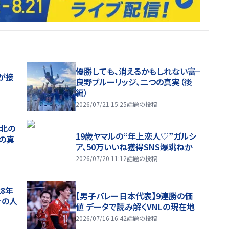
優勝しても、消えるかもしれない――富
が接
良野ブルーリッジ、二つの真実（後
編）
2026/07/21 15:25
話題の投稿
、北の
19歳ヤマルの“年上恋人♡”ガルシ
つの真
ア、50万いいね獲得SNS爆跳ねか
2026/07/20 11:12
話題の投稿
28年
【男子バレー日本代表】9連勝の価
チの人
値 データで読み解くVNLの現在地
2026/07/16 16:42
話題の投稿