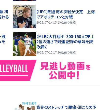
幕 初
【UFC】朝倉海の次戦が決定 上海
変わる
でアオリチロンと対戦
2026/07/14 15:19
話題の投稿
ー敗
【MLB】大谷翔平「300-150」に史上
みを
2位の速さで到達 記録の意味を読
み解く
2026/07/10 17:26
話題の投稿
背骨のストレッチで腰痛・肩こりの予