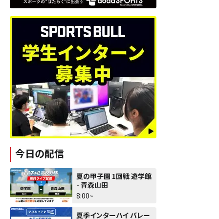
今日の配信
夏の甲子園 1回戦 遊学館
- 青森山田
8:00~
夏季インターハイ バレー