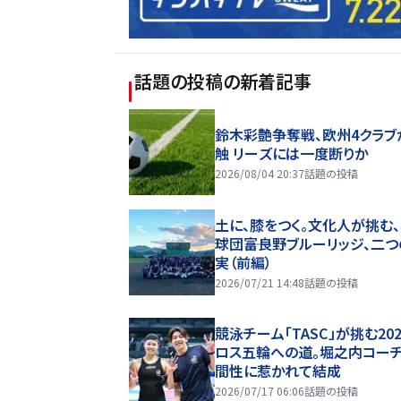
話題の投稿
の新着記事
鈴木彩艶争奪戦、欧州4クラブ
触 リーズには一度断りか
2026/08/04 20:37
話題の投稿
土に、膝をつく。文化人が挑む
球団――富良野ブルーリッジ、二
実（前編）
2026/07/21 14:48
話題の投稿
競泳チーム「TASC」が挑む20
ロス五輪への道。堀之内コー
間性に惹かれて結成
2026/07/17 06:06
話題の投稿