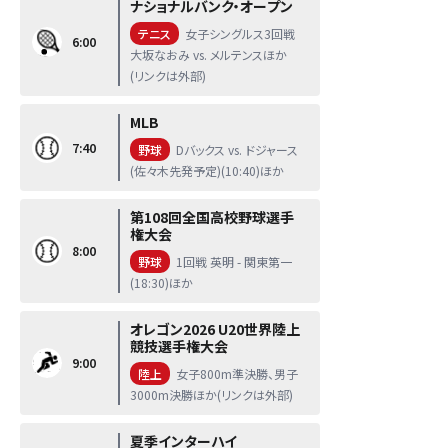
ナショナルバンク・オープン
テニス
女子シングルス3回戦
6:00
大坂なおみ vs. メルテンスほか
(リンクは外部)
MLB
7:40
野球
Dバックス vs. ドジャース
(佐々木先発予定)(10:40)ほか
第108回全国高校野球選手
権大会
8:00
野球
1回戦 英明 - 関東第一
(18:30)ほか
オレゴン2026 U20世界陸上
競技選手権大会
9:00
陸上
女子800m準決勝、男子
3000m決勝ほか(リンクは外部)
夏季インターハイ