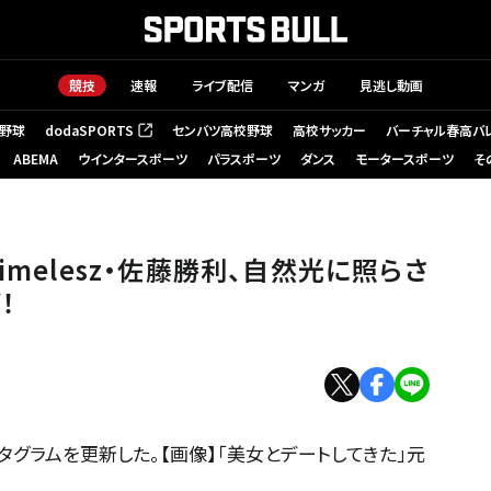
競技
速報
ライブ配信
マンガ
見逃し動画
野球
dodaSPORTS
センバツ高校野球
高校サッカー
バーチャル春高バ
（新しいタブで開く）
ABEMA
ウインタースポーツ
パラスポーツ
ダンス
モータースポーツ
そ
imelesz・佐藤勝利、自然光に照らさ
！
ンスタグラムを更新した。【画像】「美女とデートしてきた」元