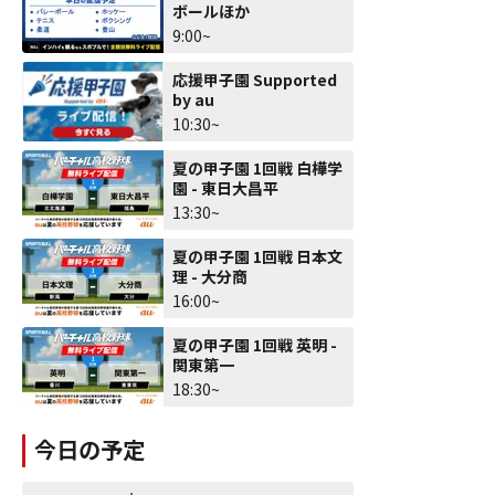
ボールほか
9:00~
応援甲子園 Supported
by au
10:30~
夏の甲子園 1回戦 白樺学
園 - 東日大昌平
13:30~
夏の甲子園 1回戦 日本文
理 - 大分商
16:00~
夏の甲子園 1回戦 英明 -
関東第一
18:30~
今日の予定