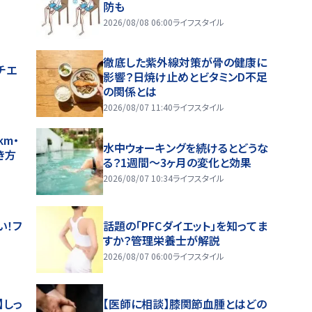
防も
2026/08/08 06:00
ライフスタイル
徹底した紫外線対策が骨の健康に
チエ
影響？日焼け止めとビタミンD不足
の関係とは
2026/08/07 11:40
ライフスタイル
m・
水中ウォーキングを続けるとどうな
き方
る？1週間～3ヶ月の変化と効果
2026/08/07 10:34
ライフスタイル
い！フ
話題の「PFCダイエット」を知ってま
すか？管理栄養士が解説
2026/08/07 06:00
ライフスタイル
】しっ
【医師に相談】膝関節血腫とはどの