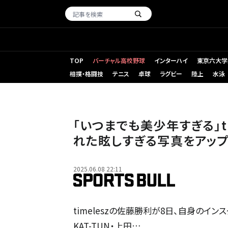
TOP
バーチャル高校野球
インターハイ
東京六大学
相撲・格闘技
テニス
卓球
ラグビー
陸上
水泳
「いつまでも美少年すぎる」t
れた眩しすぎる写真をアップ
2025.06.08 22:11
timeleszの佐藤勝利が8日、自身のイ
KAT-TUN・上田…