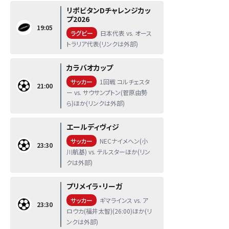
リポビタンDチャレンジカッ
プ2026
19:05
ラグビー
日本代表 vs. オース
トラリア代表(リンクは外部)
カラバオカップ
サッカー
1回戦 コルチェスタ
21:00
ー vs. サウサンプトン(菅原由勢
ら)ほか(リンクは外部)
エールディヴィジ
サッカー
NECナイメヘン(小
23:30
川航基) vs. テルスターほか(リン
クは外部)
プリメイラ・リーガ
サッカー
ギマラインス vs. ア
23:30
ロウカ(福井太智)(26:00)ほか(リ
ンクは外部)