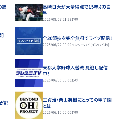
の進
長崎日大が大量得点で15年ぶり白
星
2026/08/07 21:29
野球
配
全30競技を完全無料でライブ配信！
2025/06/22 00:00
インターハイ(インハイ.tv)
東都大学野球入替戦 見逃し配信
中！
2026/06/30 00:00
野球
王貞治・栗山英樹にとっての甲子園
配信！
とは
2026/06/15 00:00
野球