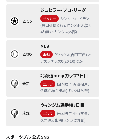
ジュピラー・プロ・リーグ
サッカー
シント=トロイデン
25:15
(谷口彰悟ら) vs. ロンメルSK(27:
45)ほか(リンクは外部)
MLB
28:05
野球
Rソックス(吉田正尚) vs.
アスレチックス(29:10)ほか
北海道meiji カップ2日目
未定
ゴルフ
国内女子 吉澤柚月、
佐藤心結ら出場(リンクは外部)
ウィンダム選手権3日目
未定
ゴルフ
米国男子 松山英樹、
久常涼ら出場(リンクは外部)
スポーツブル 公式SNS