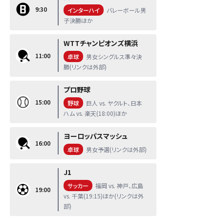
9:30
インターハイ
バレーボール男
子決勝ほか
WTTチャンピオンズ横浜
11:00
卓球
男女シングルス準々決
勝(リンクは外部)
プロ野球
15:00
野球
巨人 vs. ヤクルト、日本
ハム vs. 楽天(18:00)ほか
ヨーロッパスマッシュ
16:00
卓球
男女予選(リンクは外部)
J1
サッカー
福岡 vs. 神戸、広島
19:00
vs. 千葉(19:15)ほか(リンクは外
部)