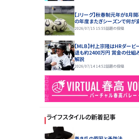
【Jリーグ】秋春制元年が8月開
の年度またぎシーズンで何が
2026/07/15 15:55
話題の投稿
【MLB】村上宗隆はHRダービ
退も約2400万円 賞金の仕組
解説
2026/07/14 14:52
話題の投稿
ライフスタイル
の新着記事
巻き爪の原因と予防法