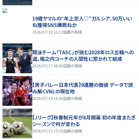
19歳ヤマルの“年上恋人♡”ガルシア、50万いい
ね獲得SNS爆跳ねか
2026/07/20 11:12
話題の投稿
競泳チーム「TASC」が挑む2028年ロス五輪への
道。堀之内コーチの人間性に惹かれて結成
2026/07/17 06:06
話題の投稿
【男子バレー日本代表】9連勝の価値 データで読
み解くVNLの現在地
2026/07/16 16:42
話題の投稿
【Jリーグ】秋春制元年が8月開幕 初の年度またぎ
シーズンで何が変わる
2026/07/15 15:55
話題の投稿