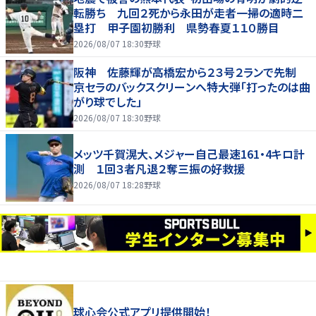
転勝ち 九回２死から永田が走者一掃の適時二
塁打 甲子園初勝利 県勢春夏１１０勝目
2026/08/07 18:30
野球
阪神 佐藤輝が高橋宏から２３号２ランで先制
京セラのバックスクリーンへ特大弾「打ったのは曲
がり球でした」
2026/08/07 18:30
野球
メッツ千賀滉大、メジャー自己最速161・4キロ計
測 １回３者凡退２奪三振の好救援
2026/08/07 18:28
野球
球心会公式アプリ提供開始！