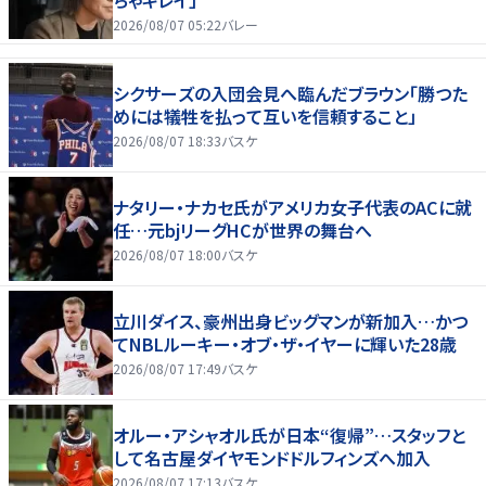
2026/08/07 05:22
バレー
シクサーズの入団会見へ臨んだブラウン「勝つた
めには犠牲を払って互いを信頼すること」
2026/08/07 18:33
バスケ
ナタリー・ナカセ氏がアメリカ女子代表のACに就
任…元bjリーグHCが世界の舞台へ
2026/08/07 18:00
バスケ
立川ダイス、豪州出身ビッグマンが新加入…かつ
てNBLルーキー・オブ・ザ・イヤーに輝いた28歳
2026/08/07 17:49
バスケ
オルー・アシャオル氏が日本“復帰”…スタッフと
して名古屋ダイヤモンドドルフィンズへ加入
2026/08/07 17:13
バスケ