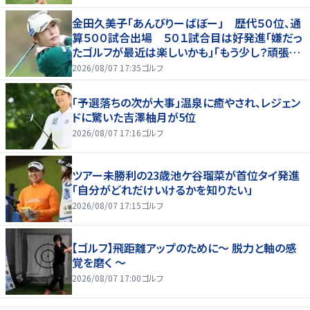
金田久美子「あんびりーばぼー」 歴代５０位、通
算５００試合出場 ５０１試合目は好発進「嫌だっ
たゴルフが最近は楽しいかも」「もう少し？頑張り
たいな」
2026/08/07 17:35
ゴルフ
「予選落ちの次が大事」温泉に癒やされ、レジェン
ドに驚いた吉澤柚月が5位
2026/08/07 17:16
ゴルフ
ツアー未勝利の23歳池ケ谷瑠菜が首位タイ発進
「自分がどれだけいけるかを知りたい」
2026/08/07 17:15
ゴルフ
【ゴルフ】飛距離アップのために～ 脱力と軸の感
覚を磨く ～
2026/08/07 17:00
ゴルフ