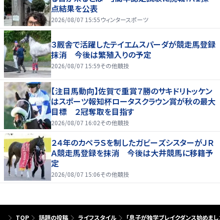
点結果を公表
2026/08/07 15:55
ウィンタースポーツ
３厩舎で活躍したテイエムスパーダが競走馬登録
抹消 今後は繁殖入りの予定
2026/08/07 15:59
その他競技
【注目馬動向】佐賀で重賞７勝のサキドリトッケン
はスポーツ報知杯ロータスクラウン賞が秋の最大
目標 ２冠奪取を目指す
2026/08/07 16:02
その他競技
２４年のカペラＳを制したガビーズシスターがＪＲ
Ａ競走馬登録を抹消 今後は大井競馬に移籍予
定
2026/08/07 15:06
その他競技
TOP
話題の投稿
ライフスタイル
「息子が独学ブレイクダンス始めまし