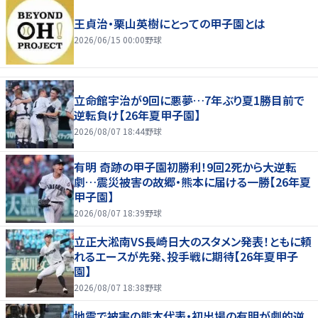
王貞治・栗山英樹にとっての甲子園とは
2026/06/15 00:00
野球
立命館宇治が9回に悪夢…7年ぶり夏1勝目前で
逆転負け【26年夏甲子園】
2026/08/07 18:44
野球
有明 奇跡の甲子園初勝利！9回2死から大逆転
劇…震災被害の故郷・熊本に届ける一勝【26年夏
甲子園】
2026/08/07 18:39
野球
立正大淞南VS長崎日大のスタメン発表！ともに頼
れるエースが先発、投手戦に期待【26年夏甲子
園】
2026/08/07 18:38
野球
地震で被害の熊本代表・初出場の有明が劇的逆