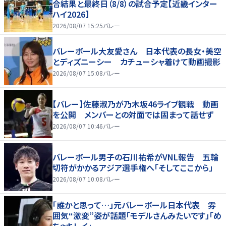
合結果と最終日（8/8）の試合予定【近畿インター
ハイ2026】
2026/08/07 15:25
バレー
バレーボール大友愛さん 日本代表の長女・美空
とディズニーシー カチューシャ着けて動画撮影
2026/08/07 15:08
バレー
【バレー】佐藤淑乃が乃木坂46ライブ観戦 動画
を公開 メンバーとの対面では固まって話せず
2026/08/07 10:46
バレー
バレーボール男子の石川祐希がVNL報告 五輪
切符がかかるアジア選手権へ「そしてここから」
2026/08/07 10:08
バレー
「誰かと思って…」元バレーボール日本代表 雰
囲気“激変”姿が話題「モデルさんみたいです」「め
ちゃキレイ」