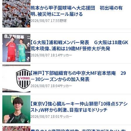
熊本から甲子園球場へ大応援団 初出場の有
明、被災地にエール届ける
2026/08/07 17:55
野球
【Ｇ大阪】浦和戦メンバー発表 Ｇ大阪は18歳GK
荒木琉偉、浦和は19歳MF笹修大が先発
2026/08/07 18:14
サッカー
【神戸】下部組織育ちの中京大MF岩本悠庵 29
－30シーズンからの加入発表
2026/08/07 18:04
サッカー
【東京V】強心臓ルーキー仲山獅恩「10得点５アシ
スト」W杯から刺激、目指すはモドリッチ
2026/08/07 18:01
サッカー