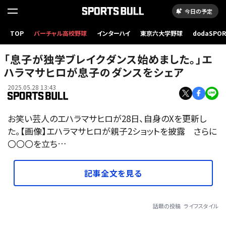
今日の予定
TOP
バーチャル高校野球
インターハイ
東京六大学野球
dodaSPO
（新しいタブ
「息子が独学ブレイクダンス始めました。」エ
ハラマサヒロが息子のダンスをシェア
2025.05.28 13:43
お笑い芸人のエハラマサヒロが28日、自身のXを更新し
た。【画像】エハラマサヒロが親子2ショットを披露 さらに
〇〇〇を立ち…
記事全文を見る
話題の投稿
ライフスタイル