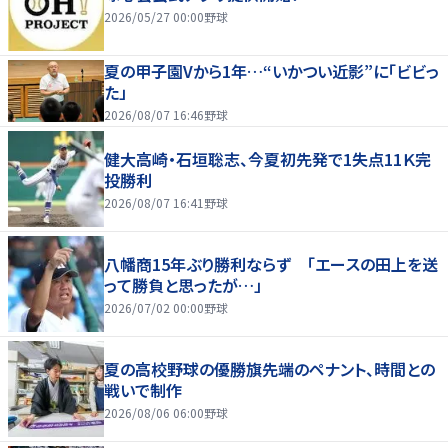
2026/05/27 00:00
野球
夏の甲子園Vから1年…“いかつい近影”に「ビビっ
た」
2026/08/07 16:46
野球
健大高崎・石垣聡志、今夏初先発で1失点11Ｋ完
投勝利
2026/08/07 16:41
野球
八幡商15年ぶり勝利ならず 「エースの田上を送
って勝負と思ったが…」
2026/07/02 00:00
野球
夏の高校野球の優勝旗先端のペナント、時間との
戦いで制作
2026/08/06 06:00
野球