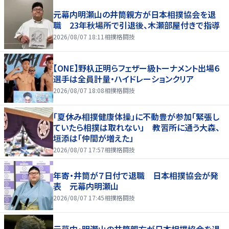
元幕内明瀬山の井筒親方が日本相撲協会を退
職 23年秋場所で引退後、木瀬部屋付きで指導
2026/08/07 18:11
相撲格闘技
【ONE】野杁正明らフェザー級トーナメント出場６
選手は全員計量・ハイドレーションクリア
2026/08/07 18:08
相撲格闘技
「夏休み相撲健康体操」に不動豊が参加「緊張し
ていたら相撲は取れない」 教習所に通う大森、
垣添は「仲間が増えた」
2026/08/07 17:57
相撲格闘技
年寄・井筒が７日付で退職 日本相撲協会が発
表 元幕内明瀬山
2026/08/07 17:45
相撲格闘技