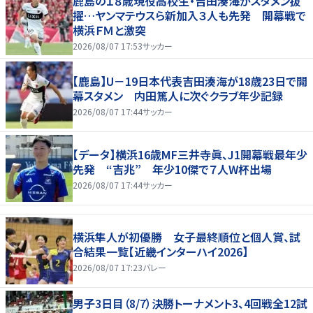
鹿島の１８歳現役高校生・吉田湊海がスタメン抜
擢…ヤンマテウスら新加入３人も先発 開幕戦で
横浜ＦＭと激突
2026/08/07 17:53
サッカー
【鹿島】U－19日本代表吉田湊海が18歳23日で開
幕スタメン 内田篤人に次ぐクラブ年少記録
2026/08/07 17:44
サッカー
【データ】横浜16歳MF三井寺眞、J1開幕戦最年少
先発 “吉兆” 年少10傑で７人W杯出場
2026/08/07 17:44
サッカー
横浜隼人が初優勝 女子最終順位と個人賞、試
合結果一覧【近畿インターハイ2026】
2026/08/07 17:23
バレー
男子3日目（8/7）決勝トーナメント3、4回戦全12試