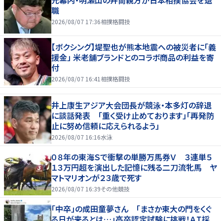
元幕内・明瀬山の井筒親方が日本相撲協会を退
職
2026/08/07 17:36
相撲格闘技
【ボクシング】堤聖也が熊本地震への被災者に「義
援金」 米老舗ブランドとのコラボ商品の利益を寄
付
2026/08/07 16:41
相撲格闘技
井上康生アジア大会団長が競泳・本多灯の辞退
に談話発表 「重く受け止めております」「再発防
止に努め信頼に応えられるよう」
2026/08/07 16:16
水泳
０８年の東海Ｓで衝撃の単勝万馬券Ｖ ３連単５
１３万円超を演出した記憶に残る二刀流牝馬 ヤ
マトマリオンが２３歳で死す
2026/08/07 16:39
その他競技
「中卒」の成田童夢さん 「まさか東大の門をくぐ
る日が来るとは…」高卒認定試験に挑戦！ＡＩ採