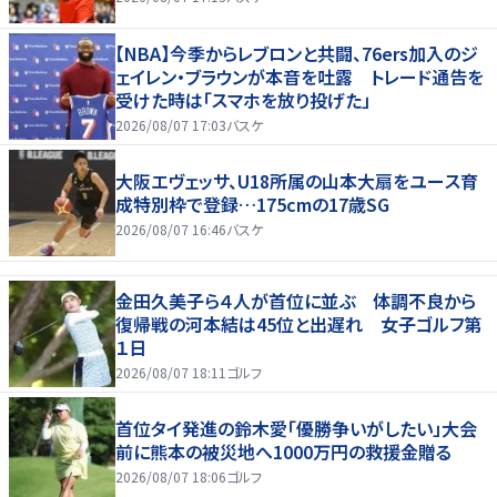
【NBA】今季からレブロンと共闘、76ers加入のジ
ェイレン・ブラウンが本音を吐露 トレード通告を
受けた時は「スマホを放り投げた」
2026/08/07 17:03
バスケ
大阪エヴェッサ、U18所属の山本大扇をユース育
成特別枠で登録…175cmの17歳SG
2026/08/07 16:46
バスケ
金田久美子ら４人が首位に並ぶ 体調不良から
復帰戦の河本結は45位と出遅れ 女子ゴルフ第
１日
2026/08/07 18:11
ゴルフ
首位タイ発進の鈴木愛「優勝争いがしたい」大会
前に熊本の被災地へ1000万円の救援金贈る
2026/08/07 18:06
ゴルフ