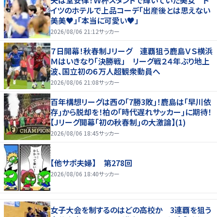
夫は堂安律！Ｗ杯スタンドで輝いていた美女 ド
イツのホテルで上品コーデ「出産後とは思えない
美美♥」「本当に可愛い♥」
2026/08/06 21:12
サッカー
７日開幕！秋春制Ｊリーグ 連覇狙う鹿島ＶＳ横浜
Ｍはいきなり「決勝戦」 リーグ戦２４年ぶり地上
波、国立初の６万人超観衆動員へ
2026/08/06 21:08
サッカー
百年構想リーグは西の｢7勝3敗｣！鹿島は｢早川依
存｣から脱却を！柏の｢時代遅れサッカー｣に期待！
【Jリーグ開幕｢初の秋春制｣の大激論】(1)
2026/08/06 18:45
サッカー
【他サポ夫婦】 第278回
2026/08/06 18:40
サッカー
女子大会を制するのはどの高校か 3連覇を狙う