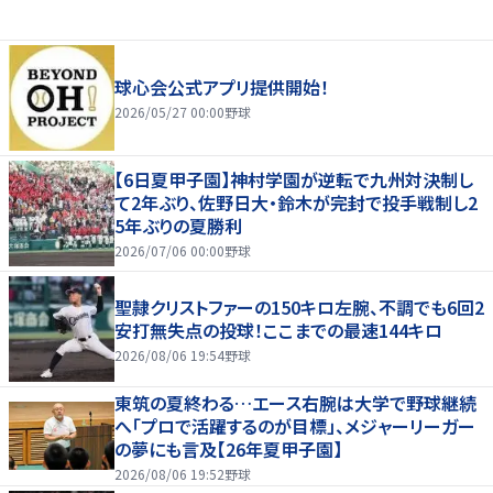
球心会公式アプリ提供開始！
2026/05/27 00:00
野球
【6日夏甲子園】神村学園が逆転で九州対決制し
て2年ぶり、佐野日大・鈴木が完封で投手戦制し2
5年ぶりの夏勝利
2026/07/06 00:00
野球
聖隷クリストファーの150キロ左腕、不調でも6回2
安打無失点の投球！ここまでの最速144キロ
2026/08/06 19:54
野球
東筑の夏終わる…エース右腕は大学で野球継続
へ「プロで活躍するのが目標」、メジャーリーガー
の夢にも言及【26年夏甲子園】
2026/08/06 19:52
野球