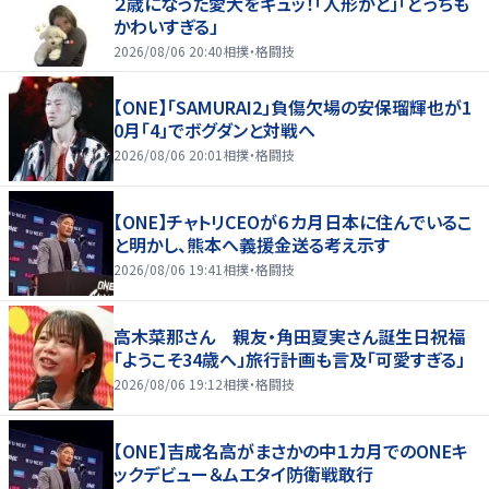
２歳になった愛犬をギュッ！「人形かと」「どっちも
かわいすぎる」
2026/08/06 20:40
相撲・格闘技
【ONE】「SAMURAI2」負傷欠場の安保瑠輝也が1
0月「4」でボグダンと対戦へ
2026/08/06 20:01
相撲・格闘技
【ONE】チャトリCEOが６カ月日本に住んでいるこ
と明かし、熊本へ義援金送る考え示す
2026/08/06 19:41
相撲・格闘技
高木菜那さん 親友・角田夏実さん誕生日祝福
「ようこそ34歳へ」旅行計画も言及「可愛すぎる」
2026/08/06 19:12
相撲・格闘技
【ONE】吉成名高がまさかの中１カ月でのONEキ
ックデビュー＆ムエタイ防衛戦敢行