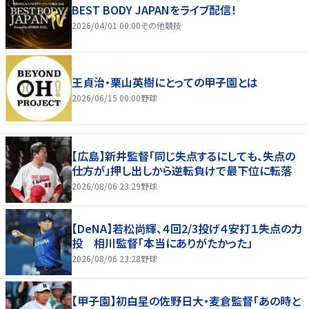
BEST BODY JAPANをライブ配信！
2026/04/01 00:00
その他競技
王貞治・栗山英樹にとっての甲子園とは
2026/06/15 00:00
野球
【広島】新井監督「同じ失点するにしても、失点の
仕方が」押し出しから逆転負けで最下位に転落
2026/08/06 23:29
野球
【DeNA】若松尚輝、４回2/3投げ４安打１失点の力
投 相川監督「本当にありがたかった」
2026/08/06 23:28
野球
【甲子園】初白星の佐野日大・麦倉監督「あの時と