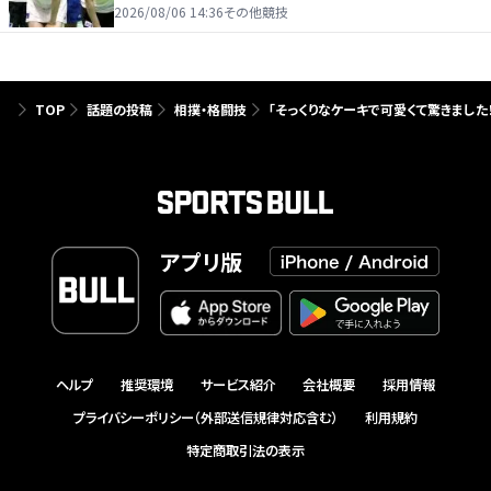
たり前じゃない」
2026/08/06 14:36
その他競技
TOP
話題の投稿
相撲・格闘技
「そっくりなケーキで可愛くて驚きました
アプリ版
ヘルプ
推奨環境
サービス紹介
会社概要
採用情報
プライバシーポリシー（外部送信規律対応含む）
利用規約
特定商取引法の表示