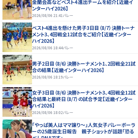
金蘭会高などベスト４進出チームを紹介【近畿イ
ンターハイ2026】
2026/08/06 21:41
バレー
ベスト4進出を懸けた男子3日目（8/7）決勝トーナ
メント3、4回戦全12試合をご紹介【近畿インター
ハイ2026】
2026/08/06 18:44
バレー
男子2日目（8/6）決勝トーナメント1、2回戦全21試
合の結果【近畿インターハイ2026】
2026/08/06 18:19
バレー
女子3日目（8/6）決勝トーナメント3、4回戦全12試
合結果と最終日（8/7）の試合予定【近畿インター
ハイ2026】
2026/08/06 18:02
バレー
「やっぱ美人はママ譲り～」人気女子バレーボーラ
ーの25歳誕生日報告 親子ショットが話題「恐る
べしDNAです」