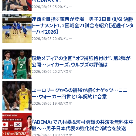
2026/08/06 05:20
バレー
連覇を目指す鎮西が登場 男子2日目（8/6）決勝
トーナメント1、2回戦全21試合を紹介【近畿インタ
ーハイ2026】
2026/08/05 20:43
バレー
現地メディアの企画“オフ補強格付け”、第2弾が
公開…レイカーズ、ウルブズの評価は
2026/08/06 20:27
バスケ
ユーロリーグからの補強が続くナゲッツ…ロニ
ー・ウォーカー四世と1年契約に合意
2026/08/06 19:43
バスケ
『ABEMA』で八村塁＆河村勇輝の共演を無料生中
継へ…男子日本代表の強化試合2試合を放送
2026/08/06 19:37
バスケ