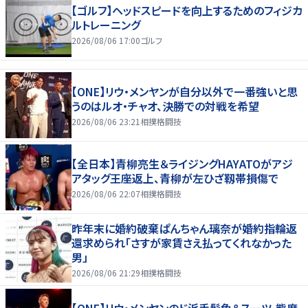
【ゴルフ】ヘッドスピードを向上するためのフィジカ
ルトレーニング
2026/08/06 17:00
ゴルフ
【ONE】リウ・メンヤンが自分以外で一番強いと思
うのはルオ・チャオ、決勝での対戦を希望
2026/08/06 23:21
相撲格闘技
【全日本】青柳亮生＆ライジングHAYATOがアジ
アタッグ王座返上、青柳が左ひざ靱帯損傷で
2026/08/06 22:07
相撲格闘技
昨年末に婚約破棄ぱんちゃん璃奈が婚約指輪返
還求められ「さすが家賃さえ払ってくれなかった
男」
2026/08/06 21:29
相撲格闘技
【ONE】リウ・メンヤンのド派手髪色＆スーツ、態度