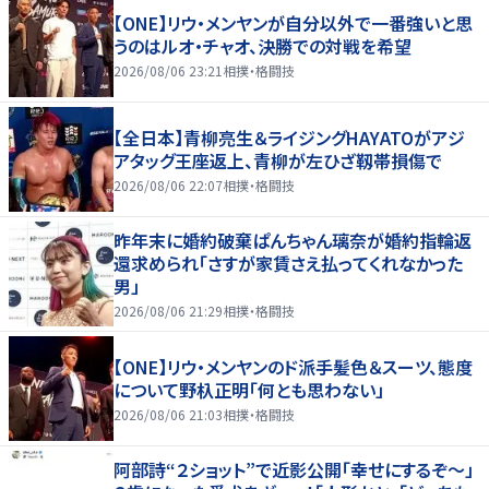
【ONE】リウ・メンヤンが自分以外で一番強いと思
うのはルオ・チャオ、決勝での対戦を希望
2026/08/06 23:21
相撲・格闘技
【全日本】青柳亮生＆ライジングHAYATOがアジ
アタッグ王座返上、青柳が左ひざ靱帯損傷で
2026/08/06 22:07
相撲・格闘技
昨年末に婚約破棄ぱんちゃん璃奈が婚約指輪返
還求められ「さすが家賃さえ払ってくれなかった
男」
2026/08/06 21:29
相撲・格闘技
【ONE】リウ・メンヤンのド派手髪色＆スーツ、態度
について野杁正明「何とも思わない」
2026/08/06 21:03
相撲・格闘技
阿部詩“２ショット”で近影公開「幸せにするぞ〜」