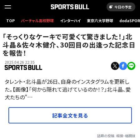
今日の予定
TOP
バーチャル高校野球
インターハイ
東京六大学野球
dodaSPO
（新しいタブ
「そっくりなケーキで可愛くて驚きました！」北
斗晶＆佐々木健介、30回目の出逢った記念日
を報告！
2025.04.26 22:35
タレント・北斗晶が26日、自身のインスタグラムを更新し
た。【画像】「何から隠れて逃げているのか！？」北斗晶、愛
犬たちの"…
記事全文を見る
話題の投稿
相撲・格闘技