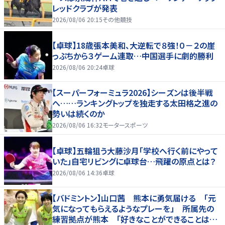
レッドクラブが発表
2026/08/06 20:15
その他競技
【卓球】18歳張本美和、大逆転で８強！０－２の崖
っぷちから３ゲーム連取…中国選手に劇的勝利
2026/08/06 20:24
卓球
【スーパーフォーミュラ2026】シーズンは後半戦
へ……ランキングトップを独走する太田格之進の
勢いは続くのか
2026/08/06 16:32
モータースポーツ
【卓球】五輪狙う大藤沙月「学校へ行く前にやって
いた」自宅リビングに卓球台…飛躍の原点とは？
2026/08/06 14:36
卓球
【バドミントン】山口茜 熊本に勇気届ける 「元
気になってもらえるようなプレーを」 所属先の
練習拠点が熊本 「好きなことができることは当