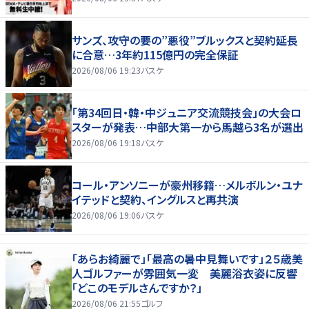
サンズ、攻守の要の”悪役”ブルックスと契約延長
に合意…3年約115億円の完全保証
2026/08/06 19:23
バスケ
「第34回日・韓・中ジュニア交流競技会」の大会ロ
スターが発表…中部大第一から馬越ら3名が選出
2026/08/06 19:18
バスケ
コール・アンソニーが豪州移籍…メルボルン・ユナ
イテッドと契約、イングルスと再共演
2026/08/06 19:06
バスケ
「あらお綺麗で」「最高の暑中見舞いです」２５歳美
人ゴルファーが雰囲気一変 美麗浴衣姿に反響
「どこのモデルさんですか？」
2026/08/06 21:55
ゴルフ