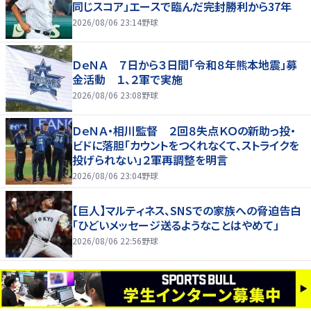
同じスコア」エースで臨んだ完封勝利から37年
2026/08/06 23:14
野球
ＤｅＮＡ ７日から３日間「令和８年熊本地震」募
金活動 １、２軍で実施
2026/08/06 23:08
野球
ＤｅＮＡ・相川監督 ２回８失点ＫＯの新助っ投・
ビドに落胆「カウントをつくれなくて、ストライクを
投げられない」２軍再調整を明言
2026/08/06 23:04
野球
【巨人】マルティネス、SNSでの家族への脅迫告白
「ひどいメッセージ送るようなことはやめて」
2026/08/06 22:56
野球