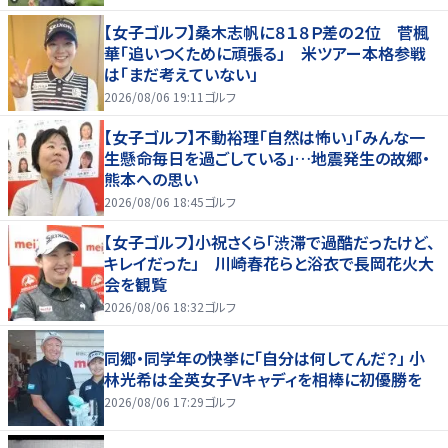
【女子ゴルフ】桑木志帆に８１８Ｐ差の２位 菅楓
華「追いつくために頑張る」 米ツアー本格参戦
は「まだ考えていない」
2026/08/06 19:11
ゴルフ
【女子ゴルフ】不動裕理「自然は怖い」「みんな一
生懸命毎日を過ごしている」…地震発生の故郷・
熊本への思い
2026/08/06 18:45
ゴルフ
【女子ゴルフ】小祝さくら「渋滞で過酷だったけど、
キレイだった」 川崎春花らと浴衣で長岡花火大
会を観覧
2026/08/06 18:32
ゴルフ
同郷・同学年の快挙に「自分は何してんだ？」 小
林光希は全英女子Vキャディを相棒に初優勝を
2026/08/06 17:29
ゴルフ