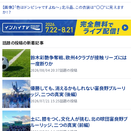
【画像】「色はドンピシャですよね～」北斗晶、この衣装は"〇〇"に見えます
か！？
話題の投稿
の新着記事
鈴木彩艶争奪戦、欧州4クラブが接触 リーズには
一度断りか
2026/08/04 20:37
話題の投稿
優勝しても、消えるかもしれない――富良野ブルーリ
ッジ、二つの真実（後編）
2026/07/21 15:25
話題の投稿
土に、膝をつく。文化人が挑む、北の球団――富良野ブ
ルーリッジ、二つの真実（前編）