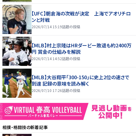
【UFC】朝倉海の次戦が決定 上海でアオリチロ
ンと対戦
2026/07/14 15:19
話題の投稿
【MLB】村上宗隆はHRダービー敗退も約2400万
円 賞金の仕組みを解説
2026/07/14 14:52
話題の投稿
【MLB】大谷翔平「300-150」に史上2位の速さで
到達 記録の意味を読み解く
2026/07/10 17:26
話題の投稿
相撲・格闘技
の新着記事