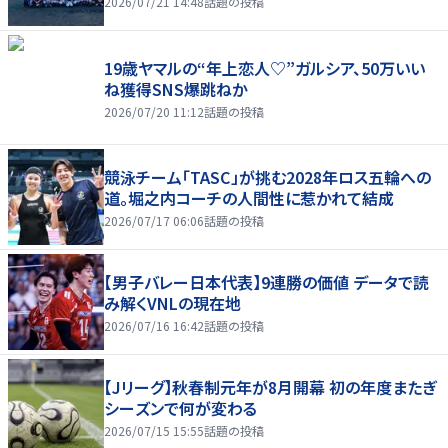
2026/07/21 14:48
話題の投稿
19歳ヤマルの“年上恋人♡”ガルシア、50万いい
ね獲得SNS爆跳ねか
2026/07/20 11:12
話題の投稿
競泳チーム「TASC」が挑む2028年ロス五輪への
道。堀之内コーチの人間性に惹かれて結成
2026/07/17 06:06
話題の投稿
【男子バレー日本代表】9連勝の価値 データで読
み解くVNLの現在地
2026/07/16 16:42
話題の投稿
【Jリーグ】秋春制元年が8月開幕 初の年度またぎ
シーズンで何が変わる
2026/07/15 15:55
話題の投稿