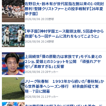
佐野日大・鈴木有が世代屈指左腕以来の1-0完封
勝利！聖隷クリストファーとの投手戦制す【26年夏
甲子園】
2026/08/06 20:35
野球
【甲子園】神村学園エース龍頭汰樹、５回途中から
救援「もう一回チームに流れをもってこようと」
2026/08/06 20:24
野球
上田綺世「僕の原動力は家族です」モデル妻との
２ショ、愛娘との３ショットを公開 「頑張れアヤ
セ！」「素敵すぎる」と反響
2026/08/06 23:28
サッカー
Ｊリーグ秋春制 １９９３年から続いた「春秋制」か
ら世界基準へシーズン移行 紆余曲折経て実
現…７日に開幕
2026/08/06 21:13
サッカー