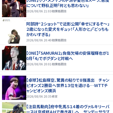
について野杁正明「何とも思わない」
2026/08/06 21:03
相撲格闘技
阿部詩“２ショット”で近影公開「幸せにするぞ〜」
２歳になった愛犬をギュッ！「人形かと」「どっちも
かわいすぎる」
2026/08/06 20:40
相撲格闘技
【ONE】「SAMURAI2」負傷欠場の安保瑠輝也が1
0月「4」でボグダンと対戦へ
2026/08/06 20:01
相撲格闘技
【卓球】松島輝空、驚異の粘りで８強進出 チャン
ピオンズ２勝目へ世界１３位を退ける…ＷＴＴチ
ャンピオンズ横浜
2026/08/06 20:35
卓球
【注目馬動向】府中牝馬Ｓ１４着のヴァルキリーバ
ースは京成杯ＡＨで巻き返しへ サンデーサラブ